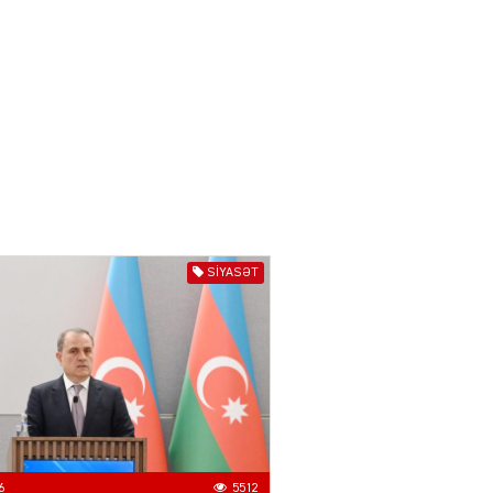
04.08.2026
3014
YƏT
Azərbaycanda sürücüsüz
nəqliyyat dövrü başlayır –
BELƏ işləyəcək
04.08.2026
4024
ƏT
XİN rəhbərindən TRİPP
SIYASƏT
layihəsi ilə bağlı AÇIQLAMA
04.08.2026
4396
Müharibə Rusiyanın belini
bükür
04.08.2026
4012
6
5512