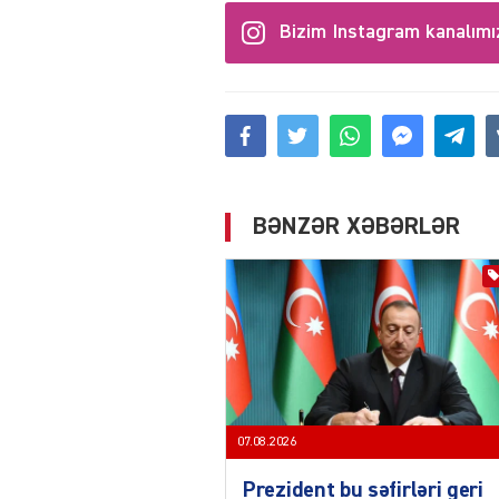
Bizim Instagram kanalımı
BƏNZƏR XƏBƏRLƏR
07.08.2026
Prezident bu səfirləri geri