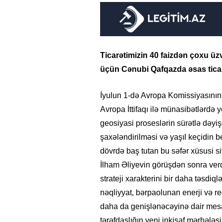
Ticarətimizin 40 faizdən çoxu üzv
üçün Cənubi Qafqazda əsas ticar
İyulun 1-də Avropa Komissiyasının
Avropa İttifaqı ilə münasibətlərdə 
geosiyasi proseslərin sürətlə dəyişd
şaxələndirilməsi və yaşıl keçidin b
dövrdə baş tutan bu səfər xüsusi si
İlham Əliyevin görüşdən sonra ver
strateji xarakterini bir daha təsdiq
nəqliyyat, bərpaolunan enerji və re
daha da genişlənəcəyinə dair mesa
tərəfdaşlığın yeni inkişaf mərhələ