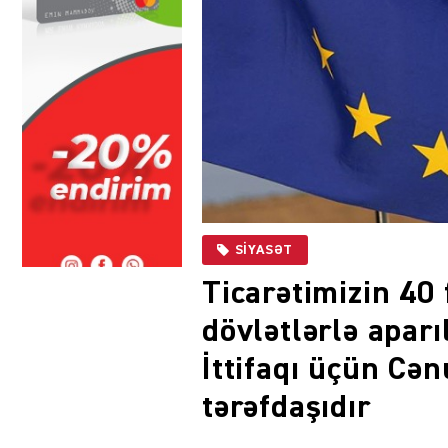
SIYASƏT
Ticarətimizin 40
dövlətlərlə apar
İttifaqı üçün Cən
tərəfdaşıdır