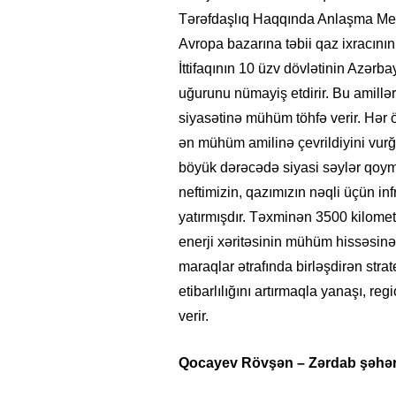
Tərəfdaşlıq Haqqında Anlaşma Memo
Avropa bazarına təbii qaz ixracını
İttifaqının 10 üzv dövlətinin Azərb
uğurunu nümayiş etdirir. Bu amillə
siyasətinə mühüm töhfə verir. Hər öl
ən mühüm amilinə çevrildiyini vurğu
böyük dərəcədə siyasi səylər qoym
neftimizin, qazımızın nəqli üçün i
yatırmışdır. Təxminən 3500 kilomet
enerji xəritəsinin mühüm hissəsinə 
maraqlar ətrafında birləşdirən strat
etibarlılığını artırmaqla yanaşı, r
verir.
Qocayev Rövşən – Zərdab şəhər s