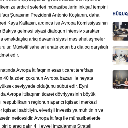
ölkəmizə ardıcıl səfərləri münasibətlərin inkişaf tempini
HÜQUQ
tifaqı Şurasının Prezidenti Antonio Koştanın, daha
KRIMIN
bəri Kaya Kallasın, ardınca isə Avropa Komissiyasının
 Bakıya gəlməsi siyasi dialoqun intensiv xarakter
ında əməkdaşlıq artıq davamlı siyasi məsləhətləşmələr
rulur. Müxtəlif sahələri əhatə edən bu dialoq qarşılıqlı
mət edir.
HADIS
tında Avropa İttifaqının əsas ticarət tərəfdaşı
tin 40 faizdən çoxunun Avropa bazarı ilə həyata
n yüksək səviyyədə olduğunu sübut edir. Eyni
DÜNYA
 Avropa İttifaqının ticarət dövriyyəsinin böyük
 respublikanın regionun aparıcı iqtisadi mərkəzi
 iqtisadi sabitliyin, əlverişli investisiya mühitinin və
sətin nəticəsidir. Avropa İttifaqı ilə münasibətlərdə
HADIS
biri olaraq qalır. 4 il əvvəl imzalanmış Strateji