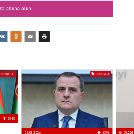
za abunə olun
CƏMIY
SIYAS
SIYASƏT
SIYASƏT
DÜNYA
5710
04.08.2026
4396
04.08.202