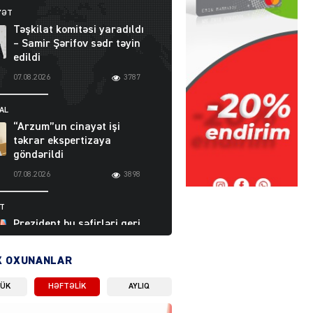
YƏT
Təşkilat komitəsi yaradıldı
– Samir Şərifov sədr təyin
edildi
07.08.2026
3787
AL
“Arzum”un cinayət işi
təkrar ekspertizaya
göndərildi
07.08.2026
3898
ƏT
Prezident bu səfirləri geri
çağırdı – Abel
Məhərrəmovun oğlu da var
X OXUNANLAR
07.08.2026
5710
LÜK
HƏFTƏLIK
AYLIQ