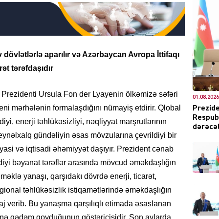
DÜNYA
 dövlətlərlə aparılır və Azərbaycan Avropa İttifaqı
ət tərəfdaşıdır
 Prezidenti Ursula Fon der Lyayenin ölkəmizə səfəri
01.08.2026
yeni mərhələnin formalaşdığını nümayiş etdirir. Qlobal
Prezide
Respubl
CƏMIY
iyi, enerji təhlükəsizliyi, nəqliyyat marşrutlarının
dərəcəl
eynəlxalq gündəliyin əsas mövzularına çevrildiyi bir
yasi və iqtisadi əhəmiyyət daşıyır. Prezident cənab
diyi bəyanat tərəflər arasında mövcud əməkdaşlığın
ləməklə yanaşı, qarşıdakı dövrdə enerji, ticarət,
XARİCİ
gional təhlükəsizlik istiqamətlərində əməkdaşlığın
j verib. Bu yanaşma qarşılıqlı etimada əsaslanan
sinə qədəm qoyduğunun göstəricisidir. Son aylarda