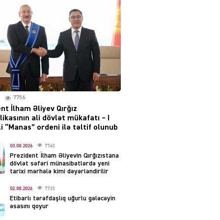
Moskvada güclü partlayış
səsləri eşidildi
07.08.2026
5488
Rusiya-Ukrayna
münaqişəsinin həllində
irəliləyiş var – Tramp
07.08.2026
7756
5499
nt İlham Əliyev Qırğız
ikasının ali dövlət mükafatı – I
YƏT
i “Manas” ordeni ilə təltif olunub
Prezident 2 fərman
imzaladı
03.08.2026
7743
Prezident İlham Əliyevin Qırğızıstana
07.08.2026
5488
dövlət səfəri münasibətlərdə yeni
tarixi mərhələ kimi dəyərləndirilir
 SİYASƏT
02.08.2026
7733
Tehran və İrəvandan
Etibarlı tərəfdaşlıq uğurlu gələcəyin
“Tramp yolu”na HƏMLƏ –
əsasını qoyur
REAKSİYA