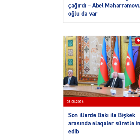
çağırdı – Abel Məhərrəmov
oğlu da var
03.08.2026
Son illərdə Bakı ilə Bişkek
arasında əlaqələr sürətlə i
edib