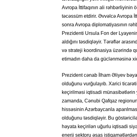
Avropa İttifaqının ali rəhbərliyinin 
təcəssüm etdirir. Əvvəlcə Avropa İt
sonra Avropa diplomatiyasının rəh
Prezidenti Ursula Fon der Lyayenin
aldığını təsdiqləyir. Tərəflər aras
və strateji koordinasiya üzərində qu
etimadın daha da güclənməsinə xid
Prezident cənab İlham Əliyev bəyana
olduğunu vurğulayıb. Xarici ticarə
keçirilməsi iqtisadi münasibətləri
zamanda, Cənubi Qafqaz regionunda
hissəsinin Azərbaycanla aparılması
olduğunu təsdiqləyir. Bu göstəricilər
həyata keçirilən uğurlu iqtisadi siya
enerji sektoru əsas istiqamətlərdən 