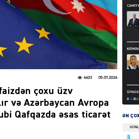
CƏMIY
KRIMIN
4433
05.07.2026
 faizdən çoxu üzv
SIYAS
ılır və Azərbaycan Avropa
ubi Qafqazda əsas ticarət
ƏN ÇO
GÜN
DÜNYA