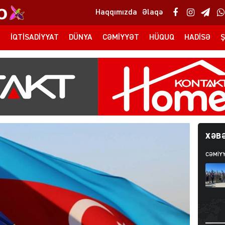
Haqqımızda
Əlaqə
T
İQTISADIYYAT
DÜNYA
CƏMIYYƏT
HÜQUQ
HADISƏ
Ş
XƏBƏ
CƏMIY