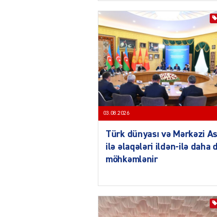
03.08.2026
Türk dünyası və Mərkəzi As
ilə əlaqələri ildən-ilə daha 
möhkəmlənir