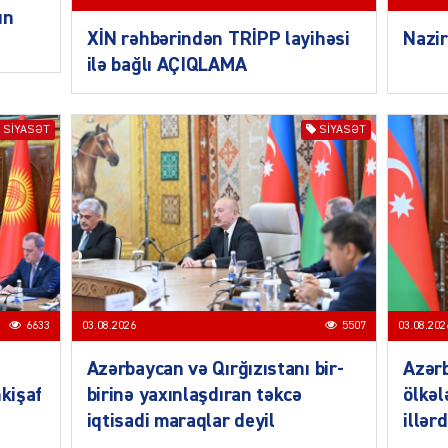
ŞOU-B
un
XİN rəhbərindən TRİPP layihəsi
Nazir
ilə bağlı AÇIQLAMA
SIYASƏT
SIYASƏT
CƏMIY
CƏMIY
6633
03.08.2026
5507
03.08.202
Azərbaycan və Qırğızıstanı bir-
Azər
nkişaf
birinə yaxınlaşdıran təkcə
ölkəl
iqtisadi maraqlar deyil
illər
CƏMIY