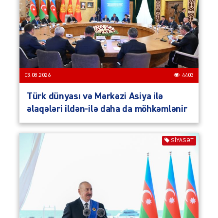
03.08.2026
4403
Türk dünyası və Mərkəzi Asiya ilə
əlaqələri ildən-ilə daha da möhkəmlənir
SIYASƏT