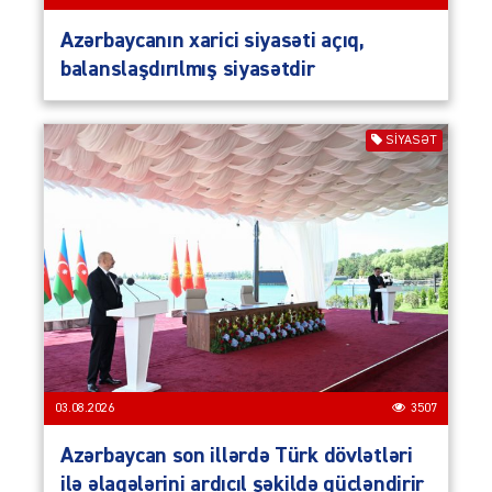
Azərbaycanın xarici siyasəti açıq,
balanslaşdırılmış siyasətdir
SIYASƏT
03.08.2026
3507
Azərbaycan son illərdə Türk dövlətləri
ilə əlaqələrini ardıcıl şəkildə gücləndirir