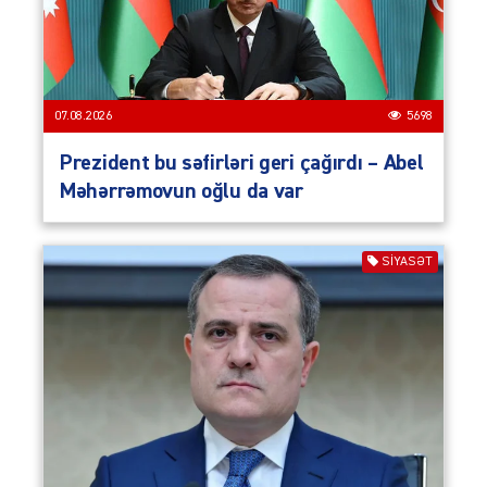
07.08.2026
5698
Prezident bu səfirləri geri çağırdı – Abel
Məhərrəmovun oğlu da var
SIYASƏT