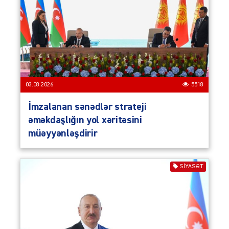
03.08.2026
5518
İmzalanan sənədlər strateji
əməkdaşlığın yol xəritəsini
müəyyənləşdirir
SIYASƏT