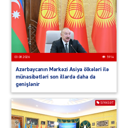
03.08.2026
5914
Azərbaycanın Mərkəzi Asiya ölkələri ilə
münasibətləri son illərdə daha da
genişlənir
SIYASƏT