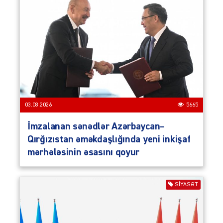
03.08.2026
5665
İmzalanan sənədlər Azərbaycan–
Qırğızıstan əməkdaşlığında yeni inkişaf
mərhələsinin əsasını qoyur
SIYASƏT