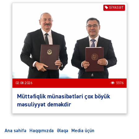
SIYASƏT
02.08.2026
5576
Müttəfiqlik münasibətləri çox böyük
məsuliyyət deməkdir
Ana səhifə
Haqqımızda
Əlaqə
Media üçün