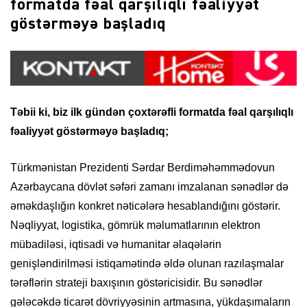
formatda fəal qarşılıqlı fəaliyyət
göstərməyə başladıq
Təbii ki, biz ilk gündən çoxtərəfli formatda fəal qarşılıqlı
fəaliyyət göstərməyə başladıq;
Türkmənistan Prezidenti Sərdar Berdiməhəmmədovun
Azərbaycana dövlət səfəri zamanı imzalanan sənədlər də
əməkdaşlığın konkret nəticələrə hesablandığını göstərir.
Nəqliyyat, logistika, gömrük məlumatlarının elektron
mübadiləsi, iqtisadi və humanitar əlaqələrin
genişləndirilməsi istiqamətində əldə olunan razılaşmalar
tərəflərin strateji baxışının göstəricisidir. Bu sənədlər
gələcəkdə ticarət dövriyyəsinin artmasına, yükdaşımaların