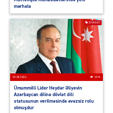
mərhələ
SIYASƏT
03.08.2026
3518
Ümummilli Lider Heydər Əliyevin
Azərbaycan dilinə dövlət dili
statusunun verilməsində əvəzsiz rolu
olmuşdur