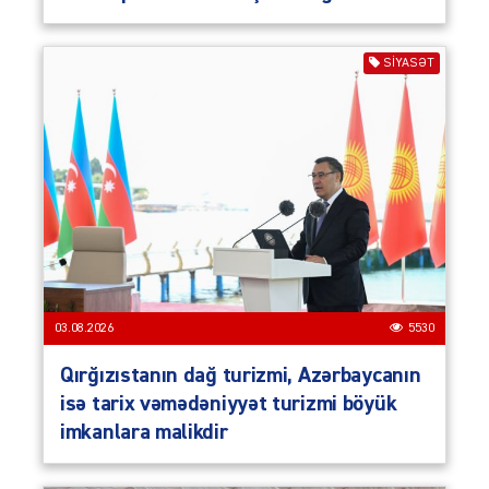
SIYASƏT
03.08.2026
5530
Qırğızıstanın dağ turizmi, Azərbaycanın
isə tarix vəmədəniyyət turizmi böyük
imkanlara malikdir