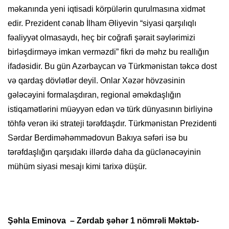
məkanında yeni iqtisadi körpülərin qurulmasına xidmət
edir. Prezident cənab İlham Əliyevin “siyasi qarşılıqlı
fəaliyyət olmasaydı, heç bir coğrafi şərait səylərimizi
birləşdirməyə imkan verməzdi” fikri də məhz bu reallığın
ifadəsidir. Bu gün Azərbaycan və Türkmənistan təkcə dost
və qardaş dövlətlər deyil. Onlar Xəzər hövzəsinin
gələcəyini formalaşdıran, regional əməkdaşlığın
istiqamətlərini müəyyən edən və türk dünyasının birliyinə
töhfə verən iki strateji tərəfdaşdır. Türkmənistan Prezidenti
Sərdar Berdiməhəmmədovun Bakıya səfəri isə bu
tərəfdaşlığın qarşıdakı illərdə daha da güclənəcəyinin
mühüm siyasi mesajı kimi tarixə düşür.
Şəhla Eminova – Zərdab şəhər 1 nömrəli Məktəb-