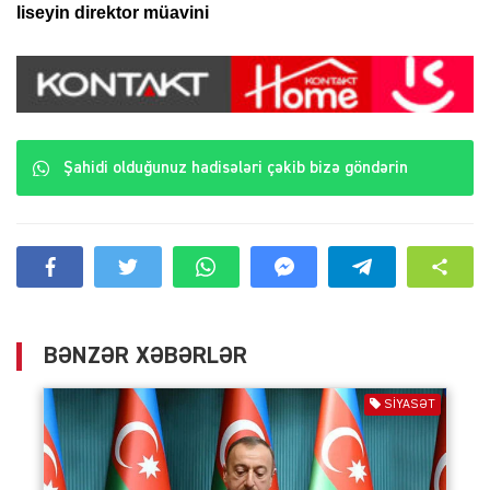
liseyin direktor müavini
Şahidi olduğunuz hadisələri çəkib bizə göndərin
BƏNZƏR XƏBƏRLƏR
SIYASƏT