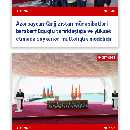
03.08.2026
2907
Azərbaycan-Qırğızıstan münasibətləri
bərabərhüquqlu tərəfdaşlığa və yüksək
etimada söykənən müttəfiqlik modelidir
SIYASƏT
03.08.2026
5525