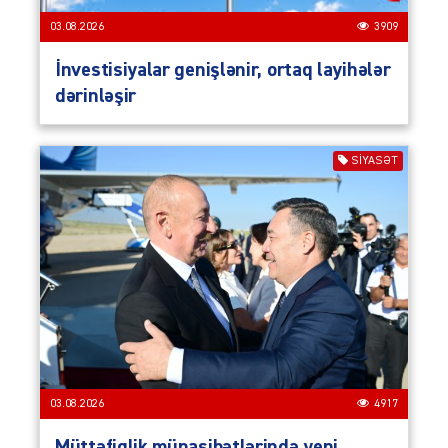
03.08.2026
3909
İnvestisiyalar genişlənir, ortaq layihələr
dərinləşir
SIYASƏT
03.08.2026
4917
Müttəfiqlik münasibətlərində yeni