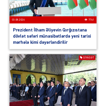
03.08.2026
7741
Prezident İlham Əliyevin Qırğızıstana
dövlət səfəri münasibətlərdə yeni tarixi
mərhələ kimi dəyərləndirilir
SIYASƏT