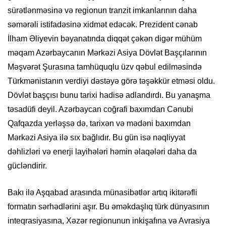
sürətlənməsinə və regionun tranzit imkanlarının daha
səmərəli istifadəsinə xidmət edəcək. Prezident cənab
İlham Əliyevin bəyanatında diqqət çəkən digər mühüm
məqam Azərbaycanın Mərkəzi Asiya Dövlət Başçılarının
Məşvərət Şurasına tamhüquqlu üzv qəbul edilməsində
Türkmənistanın verdiyi dəstəyə görə təşəkkür etməsi oldu.
Dövlət başçısı bunu tarixi hadisə adlandırdı. Bu yanaşma
təsadüfi deyil. Azərbaycan coğrafi baxımdan Cənubi
Qafqazda yerləşsə də, tarixən və mədəni baxımdan
Mərkəzi Asiya ilə sıx bağlıdır. Bu gün isə nəqliyyat
dəhlizləri və enerji layihələri həmin əlaqələri daha da
gücləndirir.
Bakı ilə Aşqabad arasında münasibətlər artıq ikitərəfli
formatın sərhədlərini aşır. Bu əməkdaşlıq türk dünyasının
inteqrasiyasına, Xəzər regionunun inkişafına və Avrasiya