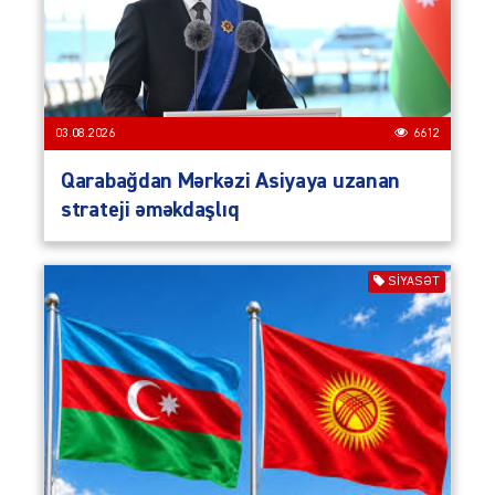
03.08.2026
6612
Qarabağdan Mərkəzi Asiyaya uzanan
strateji əməkdaşlıq
SIYASƏT