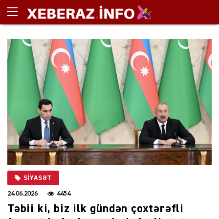
SIYASƏT
24.06.2026
4454
Təbii ki, biz ilk gündən çoxtərəfli