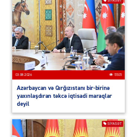
SIYASƏT
03.08.2026
5505
Azərbaycan və Qırğızıstanı bir-birinə
yaxınlaşdıran təkcə iqtisadi maraqlar
deyil
SIYASƏT