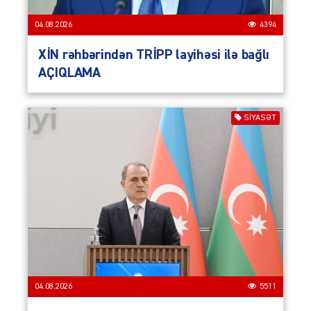
04.08.2026
4394
XİN rəhbərindən TRİPP layihəsi ilə bağlı
AÇIQLAMA
SIYASƏT
04.08.2026
5511