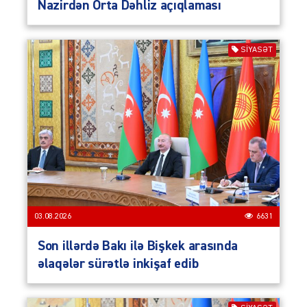
Nazirdən Orta Dəhliz açıqlaması
SIYASƏT
03.08.2026
6631
Son illərdə Bakı ilə Bişkek arasında
əlaqələr sürətlə inkişaf edib