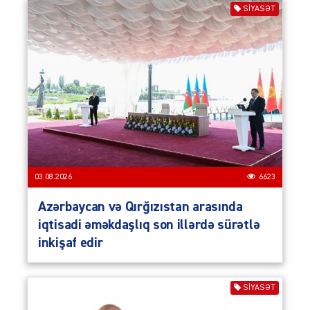
SIYASƏT
03.08.2026
6623
Azərbaycan və Qırğızıstan arasında
iqtisadi əməkdaşlıq son illərdə sürətlə
inkişaf edir
SIYASƏT