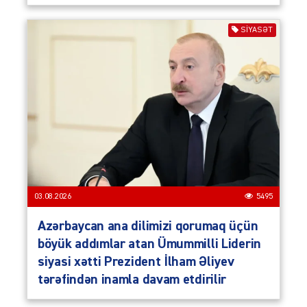
SIYASƏT
03.08.2026
5495
Azərbaycan ana dilimizi qorumaq üçün
böyük addımlar atan Ümummilli Liderin
siyasi xətti Prezident İlham Əliyev
tərəfindən inamla davam etdirilir