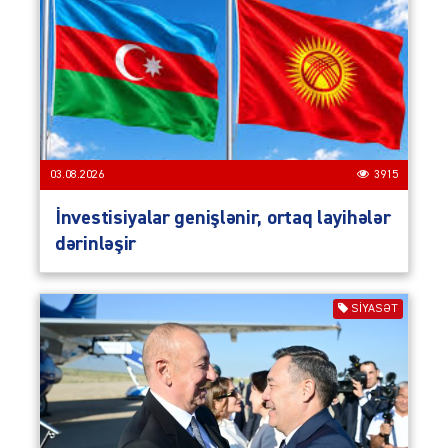
03.08.2026
3915
İnvestisiyalar genişlənir, ortaq layihələr
dərinləşir
SIYASƏT