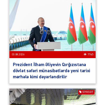
03.08.2026
7745
Prezident İlham Əliyevin Qırğızıstana
dövlət səfəri münasibətlərdə yeni tarixi
mərhələ kimi dəyərləndirilir
SIYASƏT