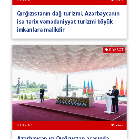
03.08.2026
5537
Qırğızıstanın dağ turizmi, Azərbaycanın
isə tarix vəmədəniyyət turizmi böyük
imkanlara malikdir
SIYASƏT
03.08.2026
6627
Azərbaycan və Qırğızıstan arasında