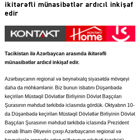
ikitərəfli münasibətlər ardıcıl inkişaf
edir
Tacikistan ilə Azərbaycan arasında ikitərəfli
münasibətlər ardıcıl inkişaf edir.
Azərbaycanın regional və beynəlxalq siyasətdə mövqeyi
daha da möhkəmlənir. Biz bunun isbatını Düşənbədə
keçirilən Müstəqil Dövlətlər Birliyinin Dövlət Başçıları
Şurasının məhdud tərkibdə iclasında gördük. Oktyabrın 10-
da Düşənbədə keçirilən Müstəqil Dövlətlər Birliyinin Dövlət
Başçıları Şurasının məhdud tərkibdə iclasında Prezident
cənab İlham Əliyevin çıxışı Azərbaycanın regional və