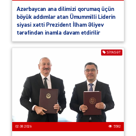
Azərbaycan ana dilimizi qorumaq üçün
böyük addımlar atan Ümummilli Liderin
siyasi xətti Prezident İlham Əliyev
tərəfindən inamla davam etdirilir
SIYASƏT
02.08.2026
5582