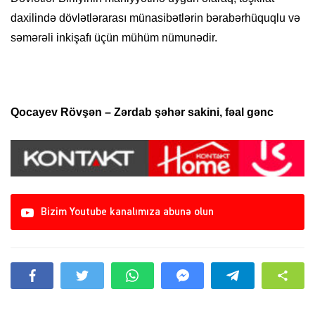
daxilində dövlətlərarası münasibətlərin bərabərhüquqlu və
səmərəli inkişafı üçün mühüm nümunədir.
Qocayev Rövşən – Zərdab şəhər sakini, fəal gənc
Bizim Youtube kanalımıza abunə olun