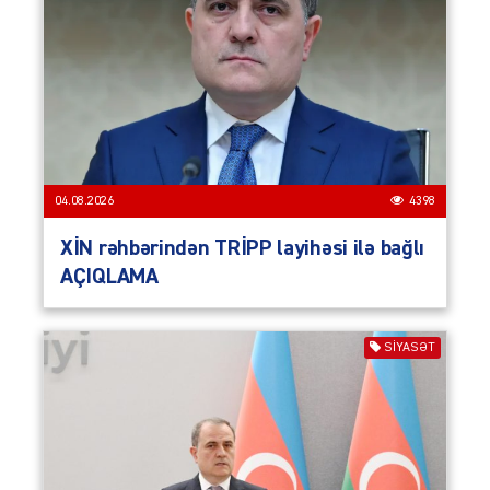
04.08.2026
4398
XİN rəhbərindən TRİPP layihəsi ilə bağlı
AÇIQLAMA
SIYASƏT