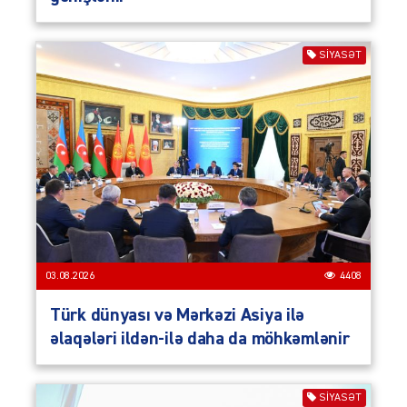
SIYASƏT
03.08.2026
4408
Türk dünyası və Mərkəzi Asiya ilə
əlaqələri ildən-ilə daha da möhkəmlənir
SIYASƏT