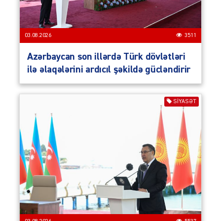
03.08.2026
3511
Azərbaycan son illərdə Türk dövlətləri
ilə əlaqələrini ardıcıl şəkildə gücləndirir
SIYASƏT