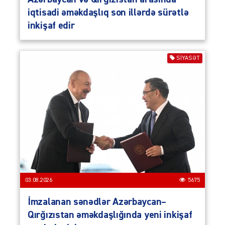
iqtisadi əməkdaşlıq son illərdə sürətlə
inkişaf edir
SIYASƏT
03.08.2026
5675
İmzalanan sənədlər Azərbaycan–
Qırğızıstan əməkdaşlığında yeni inkişaf