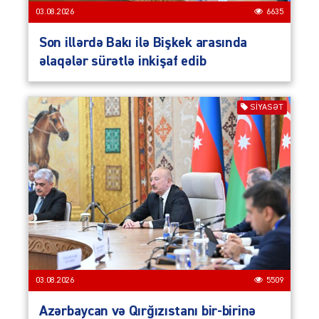
03.08.2026
6635
Son illərdə Bakı ilə Bişkek arasında
əlaqələr sürətlə inkişaf edib
SIYASƏT
03.08.2026
5509
Azərbaycan və Qırğızıstanı bir-birinə