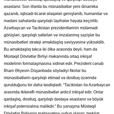
əsaslanır. Son illərdə bu münasibətlər yeni dinamika
qazanıb, iqtisadi-ticarət əlaqələri genişlənib, humanitar və
mədəni sahələrdə qarşılıqlı layihələr həyata keçirilib.
Azərbaycan və Tacikistan prezidentlərinin mütəmadi
görüşləri, qarşılıqlı səfərləri və imzalanmış sazişlər bu
münasibətləri strateji əməkdaşlıq səviyyəsinə yüksəldib.
Bu əməkdaşlıq təkcə iki ölkə arasında deyil, həm də
Müstəqil Dövlətlər Birliyi məkanında ortaq inkişaf
modelinin formalaşmasına xidmət edir. Prezident cənab
İlham Əliyevin Düşənbədə söylədiyi fikirlər bu
münasibətlərin qarşılıqlı etimad və dostluq üzərində
qurulduğunu bir daha təsdiqlədi: “Tacikistan ilə Azərbaycan
arasında ikitərəfli münasibətlər ardıcıl inkişaf edir. Onlar
qardaşlıq, dostluq, qarşılıqlı dəstəyə əsaslanır və böyük
inkişaf potensialına malikdir.” Bu yanaşma Müstəqil
Dövlətlər Birliyinin mahiyyətinə uyğun olaraq, təşkilat