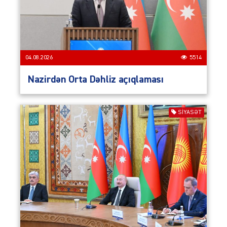
04.08.2026
5514
Nazirdən Orta Dəhliz açıqlaması
SIYASƏT