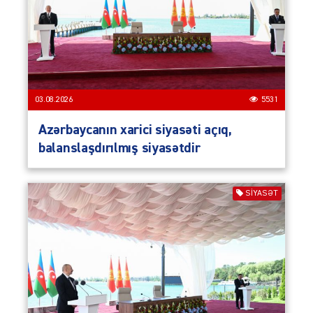
03.08.2026
5531
Azərbaycanın xarici siyasəti açıq,
balanslaşdırılmış siyasətdir
SIYASƏT