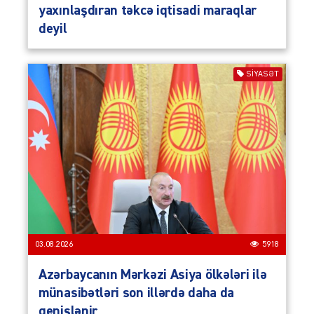
yaxınlaşdıran təkcə iqtisadi maraqlar
deyil
SIYASƏT
03.08.2026
5918
Azərbaycanın Mərkəzi Asiya ölkələri ilə
münasibətləri son illərdə daha da
genişlənir