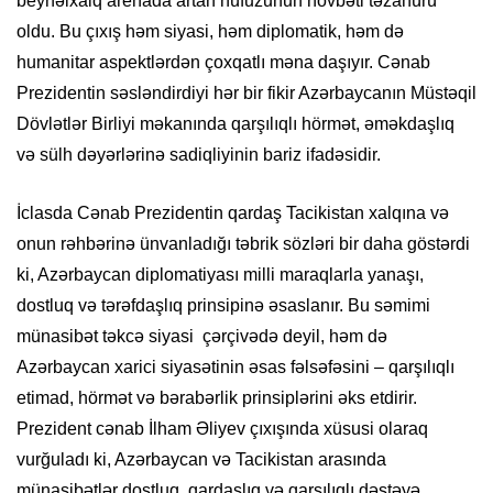
beynəlxalq arenada artan nüfuzunun növbəti təzahürü
oldu. Bu çıxış həm siyasi, həm diplomatik, həm də
humanitar aspektlərdən çoxqatlı məna daşıyır. Cənab
Prezidentin səsləndirdiyi hər bir fikir Azərbaycanın Müstəqil
Dövlətlər Birliyi məkanında qarşılıqlı hörmət, əməkdaşlıq
və sülh dəyərlərinə sadiqliyinin bariz ifadəsidir.
İclasda Cənab Prezidentin qardaş Tacikistan xalqına və
onun rəhbərinə ünvanladığı təbrik sözləri bir daha göstərdi
ki, Azərbaycan diplomatiyası milli maraqlarla yanaşı,
dostluq və tərəfdaşlıq prinsipinə əsaslanır. Bu səmimi
münasibət təkcə siyasi çərçivədə deyil, həm də
Azərbaycan xarici siyasətinin əsas fəlsəfəsini – qarşılıqlı
etimad, hörmət və bərabərlik prinsiplərini əks etdirir.
Prezident cənab İlham Əliyev çıxışında xüsusi olaraq
vurğuladı ki, Azərbaycan və Tacikistan arasında
münasibətlər dostluq, qardaşlıq və qarşılıqlı dəstəyə