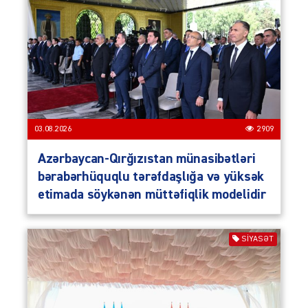
03.08.2026
2909
Azərbaycan-Qırğızıstan münasibətləri
bərabərhüquqlu tərəfdaşlığa və yüksək
etimada söykənən müttəfiqlik modelidir
SIYASƏT