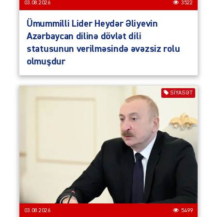
03.08.2026
3522
Ümummilli Lider Heydər Əliyevin
Azərbaycan dilinə dövlət dili
statusunun verilməsində əvəzsiz rolu
olmuşdur
SIYASƏT
03.08.2026
5499