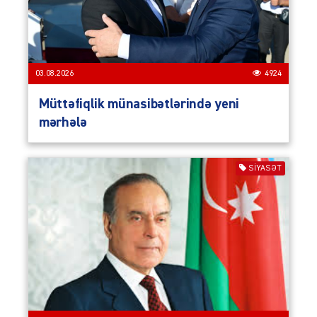
03.08.2026
4924
Müttəfiqlik münasibətlərində yeni
mərhələ
SIYASƏT