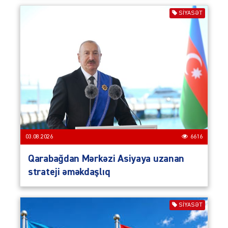
SIYASƏT
03.08.2026
6616
Qarabağdan Mərkəzi Asiyaya uzanan
strateji əməkdaşlıq
SIYASƏT