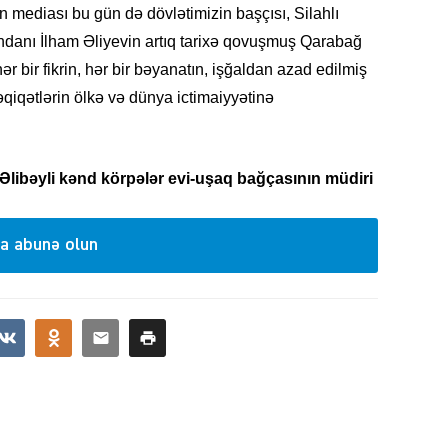
mediası bu gün də dövlətimizin başçısı, Silahlı
SIYAS
danı İlham Əliyevin artıq tarixə qovuşmuş Qarabağ
ər bir fikrin, hər bir bəyanatın, işğaldan azad edilmiş
qiqətlərin ölkə və dünya ictimaiyyətinə
DÜNYA
libəyli kənd körpələr evi-uşaq bağçasının müdiri
a abunə olun
CƏMIY
SIYAS