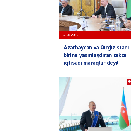
03.08.2026
Azərbaycan və Qırğızıstanı 
birinə yaxınlaşdıran təkcə
iqtisadi maraqlar deyil