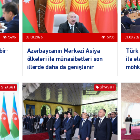
SIYAS
5496
03.08.2026
5905
03.08.202
bir-
Azərbaycanın Mərkəzi Asiya
Türk 
ölkələri ilə münasibətləri son
ilə ə
illərdə daha da genişlənir
möhk
SIYAS
SIYASƏT
SIYASƏT
SIYAS