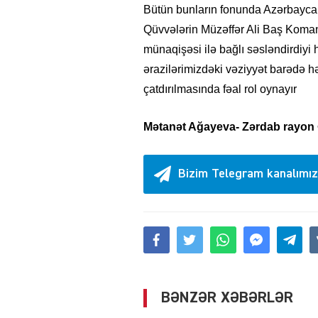
Bütün bunların fonunda Azərbaycan 
Qüvvələrin Müzəffər Ali Baş Koman
münaqişəsi ilə bağlı səsləndirdiyi h
ərazilərimizdəki vəziyyət barədə hə
çatdırılmasında fəal rol oynayır
Mətanət Ağayeva- Zərdab rayon Ə
Bizim Telegram kanalımız
BƏNZƏR XƏBƏRLƏR