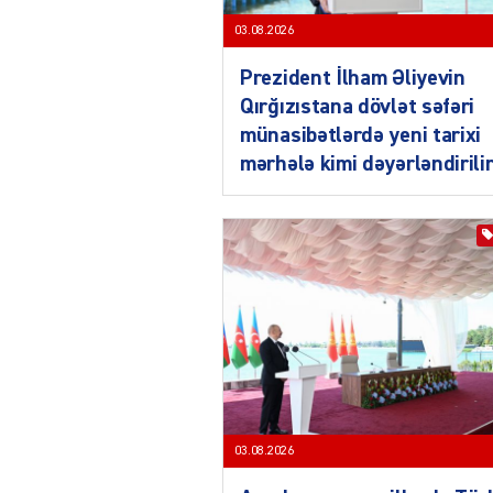
03.08.2026
Prezident İlham Əliyevin
Qırğızıstana dövlət səfəri
münasibətlərdə yeni tarixi
mərhələ kimi dəyərləndirili
03.08.2026