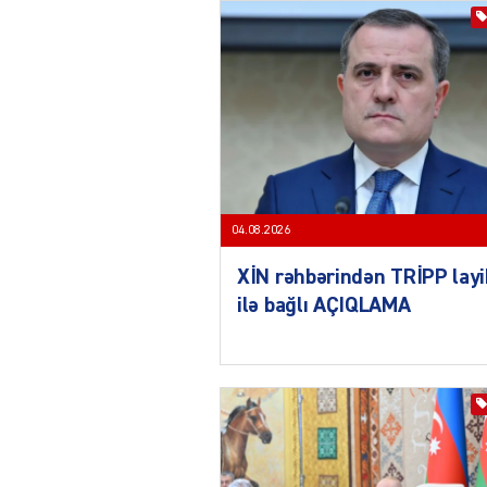
04.08.2026
XİN rəhbərindən TRİPP layi
ilə bağlı AÇIQLAMA