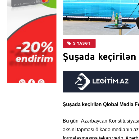
SIYASƏT
Şuşada keçirilən
Şuşada keçirilən Qlobal Media 
Bu gün Azərbaycan Konstitusiyasın
əksini tapması ölkədə medianın aza
formalaşmasına təkan verib. Azərbay