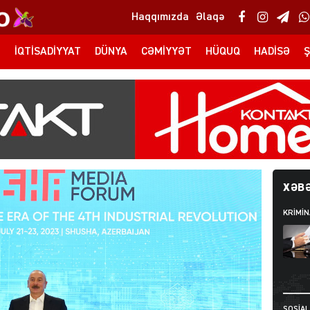
Haqqımızda
Əlaqə
T
İQTISADIYYAT
DÜNYA
CƏMIYYƏT
HÜQUQ
HADISƏ
Ş
XƏBƏ
KRIMIN
SOSIAL