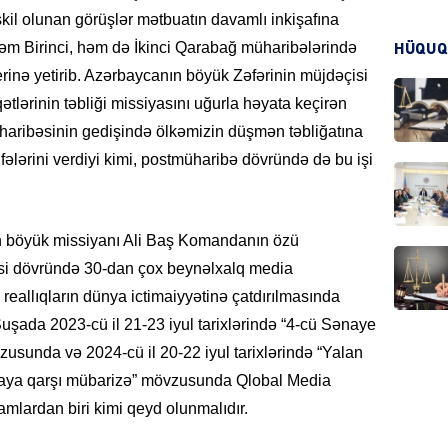
şkil olunan görüşlər mətbuatın davamlı inkişafına
m Birinci, həm də İkinci Qarabağ müharibələrində
HÜQUQ
erinə yetirib. Azərbaycanın böyük Zəfərinin müjdəçisi
CƏMIY
lərinin təbliği missiyasını uğurla həyata keçirən
aribəsinin gedişində ölkəmizin düşmən təbliğatına
fələrini verdiyi kimi, postmüharibə dövründə də bu işi
CƏMIY
ən böyük missiyanı Ali Baş Komandanın özü
əsi dövründə 30-dan çox beynəlxalq media
reallıqların dünya ictimaiyyətinə çatdırılmasında
şada 2023-cü il 21-23 iyul tarixlərində “4-cü Sənaye
MANŞE
usunda və 2024-cü il 20-22 iyul tarixlərində “Yalan
iyaya qarşı mübarizə” mövzusunda Qlobal Media
mlardan biri kimi qeyd olunmalıdır.