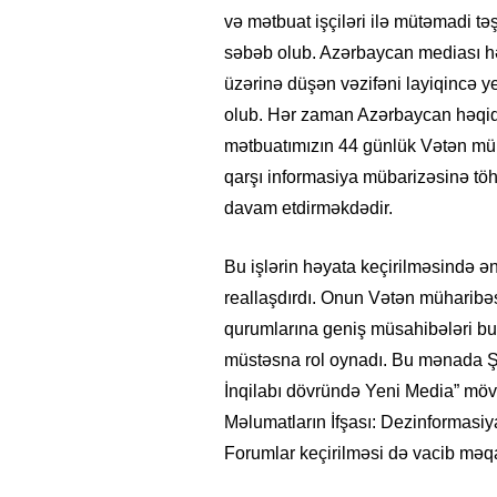
və mətbuat işçiləri ilə mütəmadi tə
səbəb olub. Azərbaycan mediası hə
üzərinə düşən vəzifəni layiqincə y
olub. Hər zaman Azərbaycan həqiqət
mətbuatımızın 44 günlük Vətən müh
qarşı informasiya mübarizəsinə töh
davam etdirməkdədir.
Bu işlərin həyata keçirilməsində 
reallaşdırdı. Onun Vətən müharib
qurumlarına geniş müsahibələri bu 
müstəsna rol oynadı. Bu mənada Şu
İnqilabı dövründə Yeni Media” mövz
Məlumatların İfşası: Dezinformas
Forumlar keçirilməsi də vacib məqa