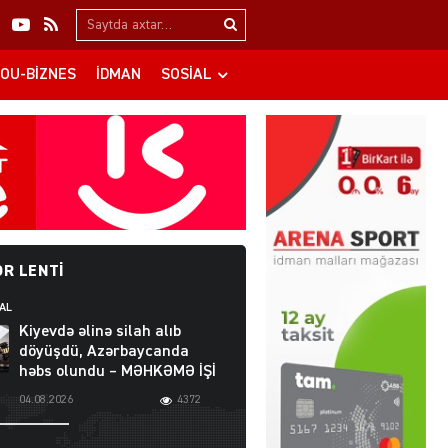
Search…
OU-BIZNES
İDMAN
SOSIAL
R LENTI
AL
Kiyevdə əlinə silah alıb
döyüşdü, Azərbaycanda
həbs olundu – MƏHKƏMƏ İŞİ
04.08.2026
4372