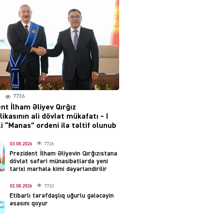
layihəsi ilə bağlı AÇIQLAMA
04.08.2026
4374
Müharibə Rusiyanın belini
bükür
04.08.2026
3987
7736
IZNES
nt İlham Əliyev Qırğız
Ekranlardan uzaq qalan
ikasının ali dövlət mükafatı – I
məşhur aktrisanın yeni
i “Manas” ordeni ilə təltif olunub
qazanc mənbəyi ortaya
çıxdı
03.08.2026
7726
Prezident İlham Əliyevin Qırğızıstana
04.08.2026
2149
dövlət səfəri münasibətlərdə yeni
tarixi mərhələ kimi dəyərləndirilir
YƏT
02.08.2026
7722
Hüseyn Həsənov haqqında
Etibarlı tərəfdaşlıq uğurlu gələcəyin
həbs qərarı verildi –
əsasını qoyur
Milyonluq əmlakı müsadirə