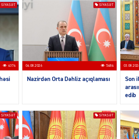
SIYASƏT
SIYASƏT
SIYAS
4374
04.08.2026
5484
03.08.202
SIYAS
həsi
Nazirdən Orta Dəhliz açıqlaması
Son i
arası
edib
SIYASƏT
SIYASƏT
SIYAS