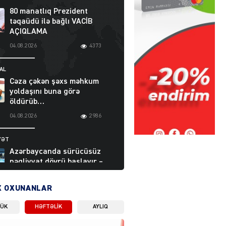
80 manatlıq Prezident
təqaüdü ilə bağlı VACİB
AÇIQLAMA
04.08.2026
4373
AL
Cəza çəkən şəxs məhkum
yoldaşını buna görə
öldürüb…
04.08.2026
2986
YƏT
Azərbaycanda sürücüsüz
nəqliyyat dövrü başlayır –
BELƏ işləyəcək
04.08.2026
3988
X OXUNANLAR
LÜK
HƏFTƏLIK
AYLIQ
ƏT
XİN rəhbərindən TRİPP