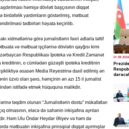
şılaşdırılması həmişə dövləti başçısının diqqət
 birdəfəlik yardımların göstərilmiş, mətbuat
ndirilməsi tədbirləri həyata keçirilib.
DÜNYA
ı xidmətlərinə görə jurnalistlərin fəxri adlarla təltif
uata və mətbuat işçilərinə dövlətin qayğısı kimi
 “Azərbaycan Respublikası İpoteka və Kredit Zəmanət
01.08.2026
ŞOU-B
kreditinin, o cümlədən güzəştli ipoteka kreditinin
Prezide
Respubl
şiklikliyə əsasən Media Reyestrinə daxil edilmiş ən
dərəcəl
lənin üzvü olan şəxs, həmçinin ən azı 15 il jurnalist
tindən istifadə etmək hüququna malikdir.
inə təqdim olunan “Jurnalistlərin dostu” mükafatları
CƏMIY
ıq olmasının, eləcə də sahənin inkişafına ayrılan
dir. Həm Ulu Öndər Heydər Əliyev və həm də
rdə mətbuatın inkişafına prinsipial diqqət ayırmışlar