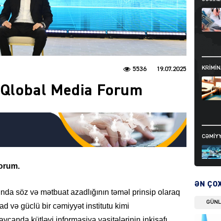
KRIMIN
5536
19.07.2025
 Qlobal Media Forum
CƏMIY
Forum.
ƏN ÇO
da söz və mətbuat azadlığının təməl prinsip olaraq
GÜN
d və güclü bir cəmiyyət institutu kimi
SIYAS
canda kütləvi informasiya vasitələrinin inkişafı,