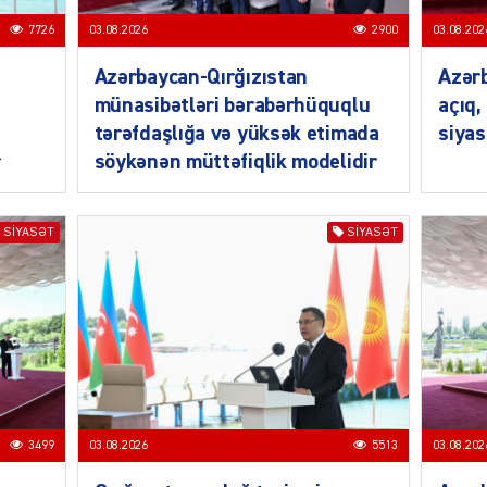
7726
03.08.2026
2900
03.08.202
Azərbaycan-Qırğızıstan
Azərb
münasibətləri bərabərhüquqlu
açıq,
tərəfdaşlığa və yüksək etimada
siyas
r
söykənən müttəfiqlik modelidir
SIYAS
SIYASƏT
SIYASƏT
SIYAS
3499
03.08.2026
5513
03.08.202