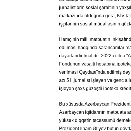
jurnalistlərin sosial şəraitinin yax
mərkəzində olduğuna görə, KİV-lərə
işçilərinin sosial müdafiəsinin güclə
Həmçinin milli mətbuatın inkişafındak
edilməsi haqqında sərəncamlar mətb
dəyərləndirilməlidir. 2022-ci ildə
Fondunun vəsaiti hesabına ipoteka 
verilməsi Qaydası”nda edilmiş dəyi
azı 5 il jurnalist işləyən və gənc ai
işləyən şəxs güzəştli ipoteka kredi
Bu xüsusda Azərbaycan Prezidentlər
Azərbaycan iqtidarının mətbuata aç
yüksək diqqətin təcəssümü demək
Prezident İlham Əliyev bütün dövrlə