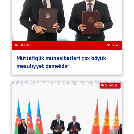
02.08.2026
5570
Müttəfiqlik münasibətləri çox böyük
məsuliyyət deməkdir
SIYASƏT