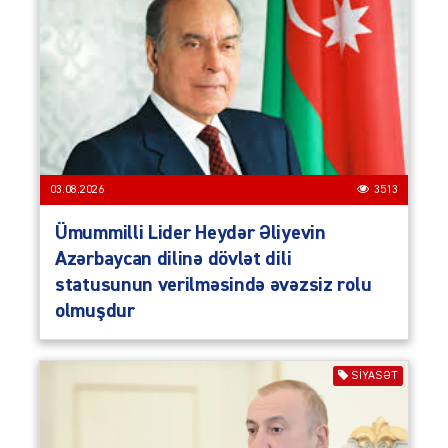
03.08.2026
3513
Ümummilli Lider Heydər Əliyevin
Azərbaycan dilinə dövlət dili
statusunun verilməsində əvəzsiz rolu
olmuşdur
SIYASƏT