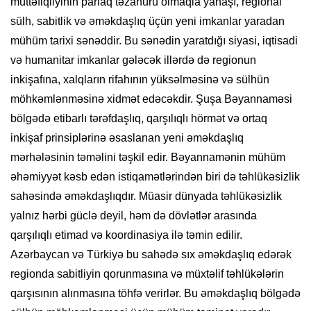
müttəfiqliyinin parlaq təzahürü olmaqla yanaşı, regional
sülh, sabitlik və əməkdaşlıq üçün yeni imkanlar yaradan
mühüm tarixi sənəddir. Bu sənədin yaratdığı siyasi, iqtisadi
və humanitar imkanlar gələcək illərdə də regionun
inkişafına, xalqların rifahının yüksəlməsinə və sülhün
möhkəmlənməsinə xidmət edəcəkdir. Şuşa Bəyannaməsi
bölgədə etibarlı tərəfdaşlıq, qarşılıqlı hörmət və ortaq
inkişaf prinsiplərinə əsaslanan yeni əməkdaşlıq
mərhələsinin təməlini təşkil edir. Bəyannamənin mühüm
əhəmiyyət kəsb edən istiqamətlərindən biri də təhlükəsizlik
sahəsində əməkdaşlıqdır. Müasir dünyada təhlükəsizlik
yalnız hərbi güclə deyil, həm də dövlətlər arasında
qarşılıqlı etimad və koordinasiya ilə təmin edilir.
Azərbaycan və Türkiyə bu sahədə sıx əməkdaşlıq edərək
regionda sabitliyin qorunmasına və müxtəlif təhlükələrin
qarşısının alınmasına töhfə verirlər. Bu əməkdaşlıq bölgədə