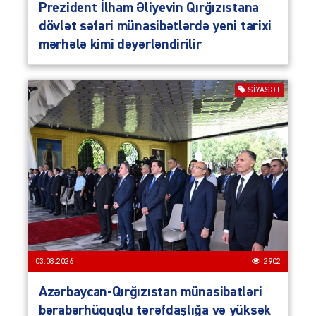
Prezident İlham Əliyevin Qırğızıstana
dövlət səfəri münasibətlərdə yeni tarixi
mərhələ kimi dəyərləndirilir
SIYASƏT
03.08.2026
2902
Azərbaycan-Qırğızıstan münasibətləri
bərabərhüquqlu tərəfdaşlığa və yüksək