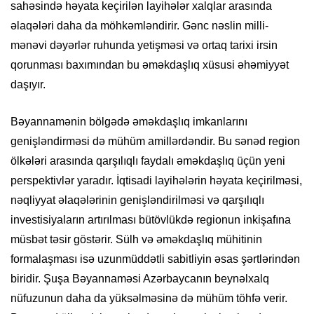
sahəsində həyata keçirilən layihələr xalqlar arasında
əlaqələri daha da möhkəmləndirir. Gənc nəslin milli-
mənəvi dəyərlər ruhunda yetişməsi və ortaq tarixi irsin
qorunması baxımından bu əməkdaşlıq xüsusi əhəmiyyət
daşıyır.
Bəyannamənin bölgədə əməkdaşlıq imkanlarını
genişləndirməsi də mühüm amillərdəndir. Bu sənəd region
ölkələri arasında qarşılıqlı faydalı əməkdaşlıq üçün yeni
perspektivlər yaradır. İqtisadi layihələrin həyata keçirilməsi,
nəqliyyat əlaqələrinin genişləndirilməsi və qarşılıqlı
investisiyaların artırılması bütövlükdə regionun inkişafına
müsbət təsir göstərir. Sülh və əməkdaşlıq mühitinin
formalaşması isə uzunmüddətli sabitliyin əsas şərtlərindən
biridir. Şuşa Bəyannaməsi Azərbaycanın beynəlxalq
nüfuzunun daha da yüksəlməsinə də mühüm töhfə verir.