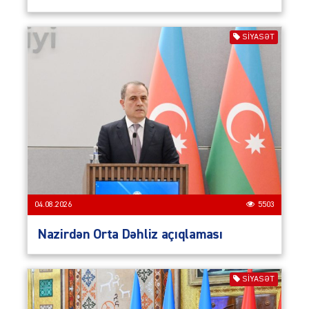
SIYASƏT
04.08.2026
5503
Nazirdən Orta Dəhliz açıqlaması
SIYASƏT