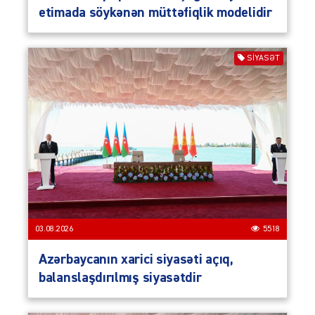
etimada söykənən müttəfiqlik modelidir
SIYASƏT
03.08.2026
5518
Azərbaycanın xarici siyasəti açıq,
balanslaşdırılmış siyasətdir