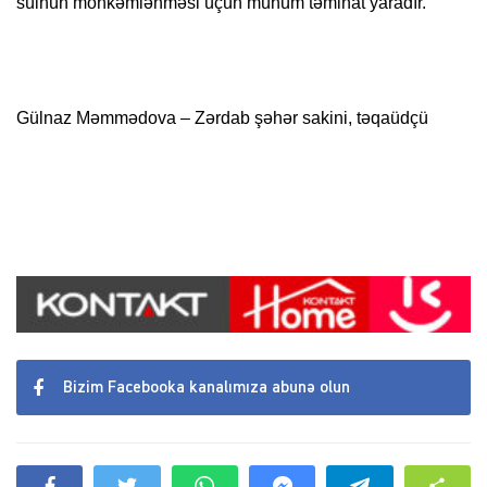
sülhün möhkəmlənməsi üçün mühüm təminat yaradır.
Gülnaz Məmmədova – Zərdab şəhər sakini, təqaüdçü
Bizim Facebooka kanalımıza abunə olun