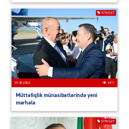
SIYASƏT
03.08.2026
4911
Müttəfiqlik münasibətlərində yeni
mərhələ
SIYASƏT