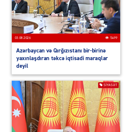
03.08.2026
5499
Azərbaycan və Qırğızıstanı bir-birinə
yaxınlaşdıran təkcə iqtisadi maraqlar
deyil
SIYASƏT