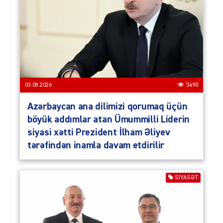
03.08.2026
5490
Azərbaycan ana dilimizi qorumaq üçün
böyük addımlar atan Ümummilli Liderin
siyasi xətti Prezident İlham Əliyev
tərəfindən inamla davam etdirilir
SIYASƏT