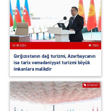
03.08.2026
5524
Qırğızıstanın dağ turizmi, Azərbaycanın
isə tarix vəmədəniyyət turizmi böyük
imkanlara malikdir
SIYASƏT