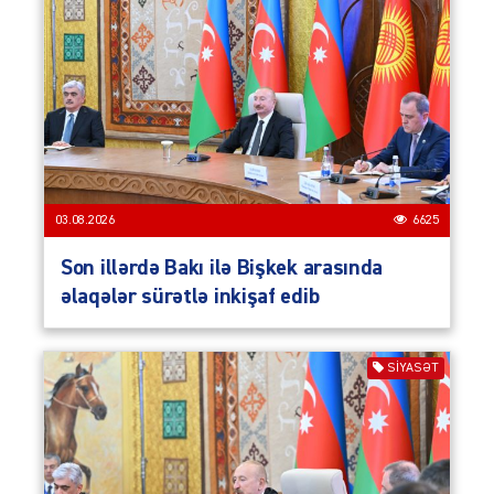
03.08.2026
6625
Son illərdə Bakı ilə Bişkek arasında
əlaqələr sürətlə inkişaf edib
SIYASƏT