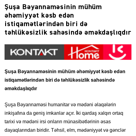
Şuşa Bəyannaməsinin mühüm
əhəmiyyət kəsb edən
istiqamətlərindən biri də
təhlükəsizlik sahəsində əməkdaşlıqdır
Şuşa Bəyannaməsinin mühüm əhəmiyyət kəsb edən
istiqamətlərindən
biri də təhlükəsizlik sahəsində
əməkdaşlıqdır
Şuşa Bəyannaməsi humanitar və mədəni əlaqələrin
inkişafına da geniş imkanlar açır. İki qardaş xalqın ortaq
tarixi və mədəni irsi onların münasibətlərinin əsas
dayaqlarından biridir. Təhsil, elm, mədəniyyət və gənclər