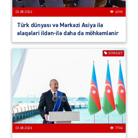
03.08.2026
4396
Türk dünyası və Mərkəzi Asiya ilə
əlaqələri ildən-ilə daha da möhkəmlənir
SIYASƏT
03.08.2026
7734