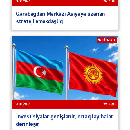
03.08.2026
6607
Qarabağdan Mərkəzi Asiyaya uzanan
strateji əməkdaşlıq
SIYASƏT
03.08.2026
3903
İnvestisiyalar genişlənir, ortaq layihələr
dərinləşir