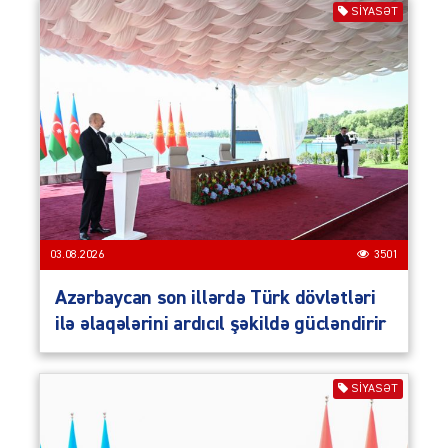
SIYASƏT
03.08.2026
3501
Azərbaycan son illərdə Türk dövlətləri
ilə əlaqələrini ardıcıl şəkildə gücləndirir
SIYASƏT