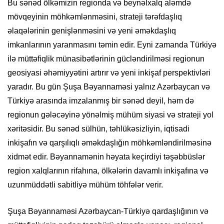
Bu sənəd ölkəmizin regionda və beynəlxalq aləmdə
mövqeyinin möhkəmlənməsini, strateji tərəfdaşlıq
əlaqələrinin genişlənməsini və yeni əməkdaşlıq
imkanlarının yaranmasını təmin edir. Eyni zamanda Türkiyə
ilə müttəfiqlik münasibətlərinin gücləndirilməsi regionun
geosiyasi əhəmiyyətini artırır və yeni inkişaf perspektivləri
yaradır. Bu gün Şuşa Bəyannaməsi yalnız Azərbaycan və
Türkiyə arasında imzalanmış bir sənəd deyil, həm də
regionun gələcəyinə yönəlmiş mühüm siyasi və strateji yol
xəritəsidir. Bu sənəd sülhün, təhlükəsizliyin, iqtisadi
inkişafın və qarşılıqlı əməkdaşlığın möhkəmləndirilməsinə
xidmət edir. Bəyannamənin həyata keçirdiyi təşəbbüslər
region xalqlarının rifahına, ölkələrin davamlı inkişafına və
uzunmüddətli sabitliyə mühüm töhfələr verir.
Şuşa Bəyannaməsi Azərbaycan-Türkiyə qardaşlığının və