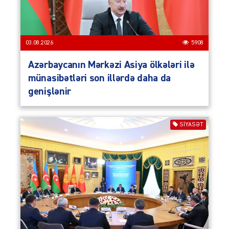
03.08.2026
5908
Azərbaycanın Mərkəzi Asiya ölkələri ilə
münasibətləri son illərdə daha da
genişlənir
SIYASƏT