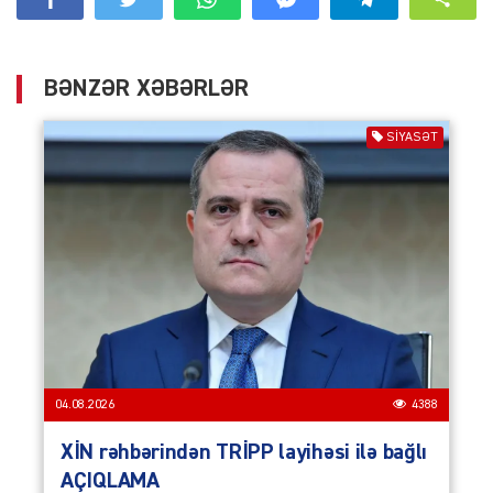
BƏNZƏR XƏBƏRLƏR
SIYASƏT
04.08.2026
4388
XİN rəhbərindən TRİPP layihəsi ilə bağlı
AÇIQLAMA