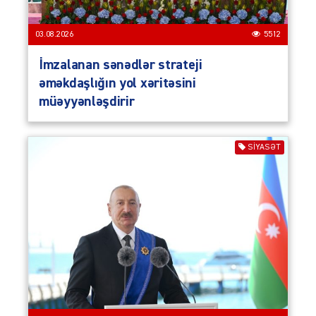
03.08.2026
5512
İmzalanan sənədlər strateji
əməkdaşlığın yol xəritəsini
müəyyənləşdirir
SIYASƏT