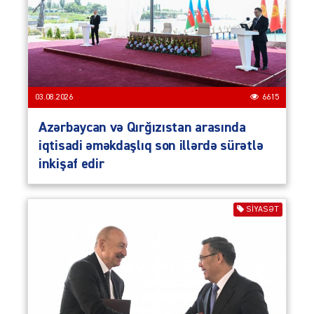
03.08.2026
6615
Azərbaycan və Qırğızıstan arasında
iqtisadi əməkdaşlıq son illərdə sürətlə
inkişaf edir
SIYASƏT