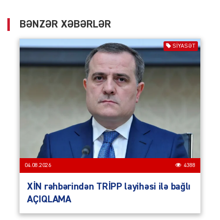
BƏNZƏR XƏBƏRLƏR
SIYASƏT
04.08.2026
4388
XİN rəhbərindən TRİPP layihəsi ilə bağlı
AÇIQLAMA