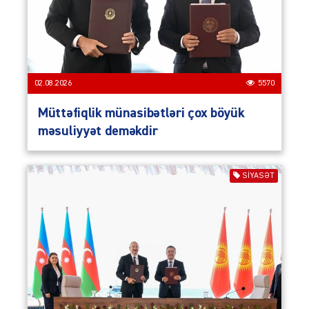
02.08.2026
5570
Müttəfiqlik münasibətləri çox böyük
məsuliyyət deməkdir
SIYASƏT