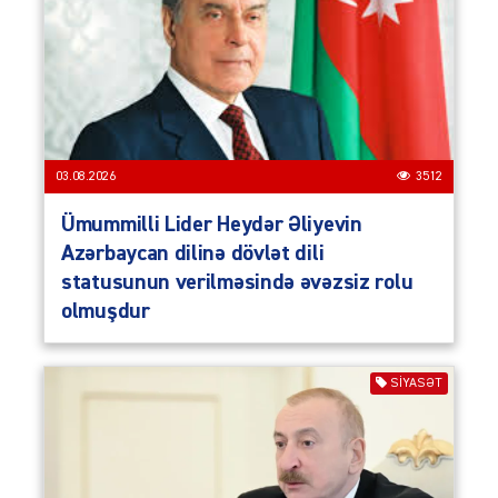
03.08.2026
3512
Ümummilli Lider Heydər Əliyevin
Azərbaycan dilinə dövlət dili
statusunun verilməsində əvəzsiz rolu
olmuşdur
SIYASƏT