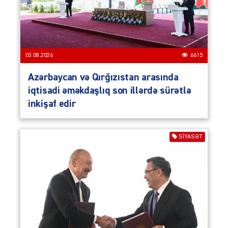
03.08.2026
6615
Azərbaycan və Qırğızıstan arasında
iqtisadi əməkdaşlıq son illərdə sürətlə
inkişaf edir
SIYASƏT