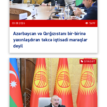
03.08.2026
5499
Azərbaycan və Qırğızıstanı bir-birinə
yaxınlaşdıran təkcə iqtisadi maraqlar
deyil
SIYASƏT