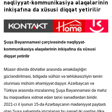
nəqliyyat-kommunikasiya əlaqələrinin
inkişafına da xüsusi diqqət yetirilir
Şuşa Bəyannaməsi çərçivəsində nəqliyyat-
kommunikasiya
əlaqələrinin inkişafına da xüsusi
diqqət yetirilir
Müasir dövrdə dövlətlər arasında əməkdaşlığın
gücləndirilməsi, bölgədə sülhün və təhlükəsizliyin təmin
olunması mühüm əhəmiyyət daşıyır. Azərbaycan və
Türkiyə arasında imzalanmış Şuşa Bəyannaməsi də məhz
bu məqsədlərə xidmət edən tarixi sənədlərdən biridir.
2021-ci il iyunun 15-də Azərbaycanın mədəniyyət paytaxtı
olan Şuşa şəhərində imzalanan bu sənəd iki qardaş ölkə