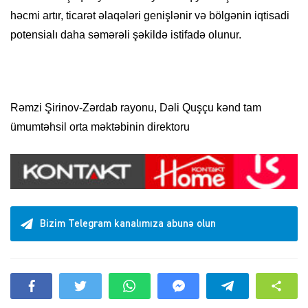
həcmi artır, ticarət əlaqələri genişlənir və bölgənin iqtisadi
potensialı daha səmərəli şəkildə istifadə olunur.
Rəmzi Şirinov-Zərdab rayonu, Dəli Quşçu kənd tam
ümumtəhsil orta məktəbinin direktoru
Bizim Telegram kanalımıza abunə olun