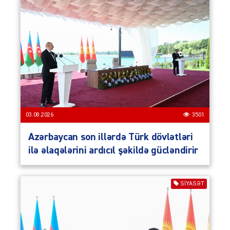
03.08.2026
3501
Azərbaycan son illərdə Türk dövlətləri
ilə əlaqələrini ardıcıl şəkildə gücləndirir
SIYASƏT