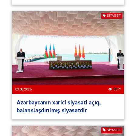
SIYASƏT
03.08.2026
5517
Azərbaycanın xarici siyasəti açıq,
balanslaşdırılmış siyasətdir
SIYASƏT