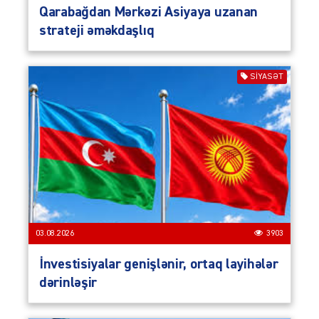
Qarabağdan Mərkəzi Asiyaya uzanan
strateji əməkdaşlıq
SIYASƏT
03.08.2026
3903
İnvestisiyalar genişlənir, ortaq layihələr
dərinləşir