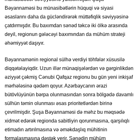
Bəyannaməsi bu münasibətlərin hüquqi və siyasi
əsaslarını daha da gücləndirərək müttəfiqlik səviyyəsinə
çatdırmışdır. Bu baxımdan sənəd təkcə iki ölkə arasında
deyil, regionun gələcəyi baxımından da mühüm strateji
əhəmiyyət daşıyır.
Bəyannamənin regional sülhə verdiyi töhfələr xüsusilə
diqqətəlayiqdir. Uzun illər münaqişələrdən və gərginlikdən
əziyyət çəkmiş Cənubi Qafqaz regionu bu gün yeni inkişaf
mərhələsinə qədəm qoyur. Azərbaycanın ərazi
bütövlüyünün bərpa olunmasından sonra bölgədə davamlı
sülhün təmin olunması əsas prioritetlərdən birinə
çevrilmişdir. Şuşa Bəyannaməsi də məhz bu məqsədə
xidmət edərək regionda sabitliyin qorunmasına, qarşılıqlı
etimadın artırılmasına və əməkdaşlıq mühitinin
formalaşmasına dəstək verir. Sənədin mühüm