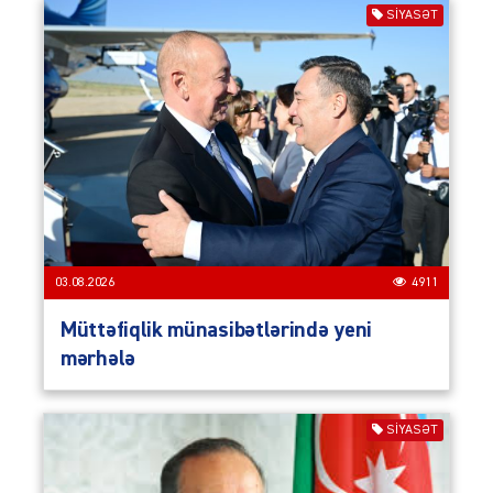
SIYASƏT
03.08.2026
4911
Müttəfiqlik münasibətlərində yeni
mərhələ
SIYASƏT