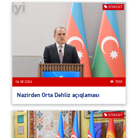
SIYASƏT
04.08.2026
5503
Nazirdən Orta Dəhliz açıqlaması
SIYASƏT