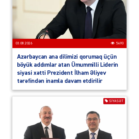
03.08.2026
5490
Azərbaycan ana dilimizi qorumaq üçün
böyük addımlar atan Ümummilli Liderin
siyasi xətti Prezident İlham Əliyev
tərəfindən inamla davam etdirilir
SIYASƏT