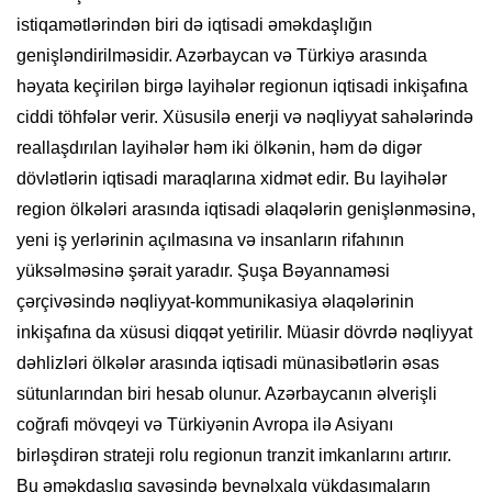
istiqamətlərindən biri də iqtisadi əməkdaşlığın
genişləndirilməsidir. Azərbaycan və Türkiyə arasında
həyata keçirilən birgə layihələr regionun iqtisadi inkişafına
ciddi töhfələr verir. Xüsusilə enerji və nəqliyyat sahələrində
reallaşdırılan layihələr həm iki ölkənin, həm də digər
dövlətlərin iqtisadi maraqlarına xidmət edir. Bu layihələr
region ölkələri arasında iqtisadi əlaqələrin genişlənməsinə,
yeni iş yerlərinin açılmasına və insanların rifahının
yüksəlməsinə şərait yaradır. Şuşa Bəyannaməsi
çərçivəsində nəqliyyat-kommunikasiya əlaqələrinin
inkişafına da xüsusi diqqət yetirilir. Müasir dövrdə nəqliyyat
dəhlizləri ölkələr arasında iqtisadi münasibətlərin əsas
sütunlarından biri hesab olunur. Azərbaycanın əlverişli
coğrafi mövqeyi və Türkiyənin Avropa ilə Asiyanı
birləşdirən strateji rolu regionun tranzit imkanlarını artırır.
Bu əməkdaşlıq sayəsində beynəlxalq yükdaşımaların