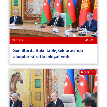
03.08.2026
6625
Son illərdə Bakı ilə Bişkek arasında
əlaqələr sürətlə inkişaf edib
SIYASƏT