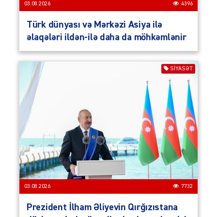
03.08.2026
4396
Türk dünyası və Mərkəzi Asiya ilə
əlaqələri ildən-ilə daha da möhkəmlənir
SIYASƏT
03.08.2026
7732
Prezident İlham Əliyevin Qırğızıstana