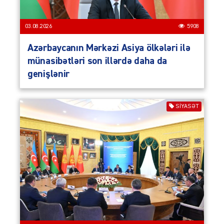
03.08.2026
5908
Azərbaycanın Mərkəzi Asiya ölkələri ilə
münasibətləri son illərdə daha da
genişlənir
SIYASƏT