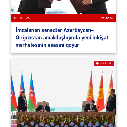
03.08.2026
5656
İmzalanan sənədlər Azərbaycan–
Qırğızıstan əməkdaşlığında yeni inkişaf
mərhələsinin əsasını qoyur
SIYASƏT