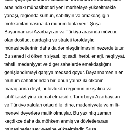
arasındakı münasibətləri yeni mərhələyə yüksəltməklə
yanaşı, regionda sülhün, sabitliyin və əməkdaşlığın
möhkəmlənməsinə də mühüm töhfə verir. Şuşa
Bəyannaməsi Azərbaycan və Türkiyə arasında mövcud
olan dostluq, qardaşlıq və strateji tərəfdaşlıq
münasibətlərinin daha da dərinləşdirilməsini nəzərdə tutur.
Bu sənəd iki ölkənin siyasi, iqtisadi, hərbi, enerji, nəqliyyat,
təhsil, mədəniyyət və digər sahələrdə əməkdaşlığını
genişləndirməyi qarşıya məqsəd qoyur. Bəyannamənin ən
mühüm cəhətlərindən biri onun yalnız iki ölkənin
maraqlarına deyil, bütövlükdə regionun inkişafına və
təhlükəsizliyinə xidmət etməsidir. Tarix boyu Azərbaycan
və Türkiyə xalqları ortaq dilə, dinə, mədəniyyətə və milli-
mənəvi dəyərlərə malik olmuşlar. Bu yaxınlıq zaman
keçdikcə daha da möhkəmlənmiş və dövlətlərarası
münasibətlər səviyyəsinə yüksəlmişdir. Şuşa