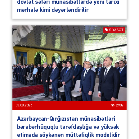
dövlət səfəri münasibətlərdə yeni tarixi
mərhələ kimi dəyərləndirilir
SIYASƏT
03.08.2026
2902
Azərbaycan-Qırğızıstan münasibətləri
bərabərhüquqlu tərəfdaşlığa və yüksək
etimada söykənən müttəfiqlik modelidir