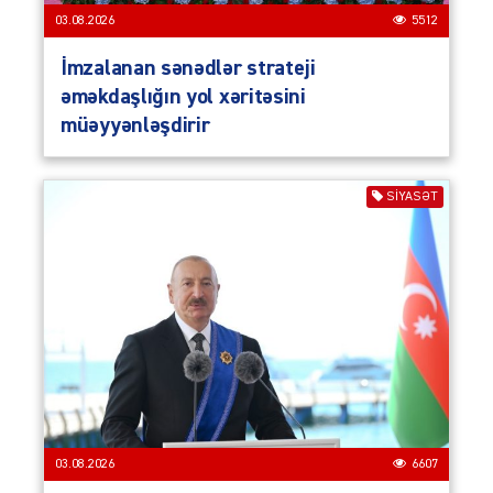
03.08.2026
5512
İmzalanan sənədlər strateji
əməkdaşlığın yol xəritəsini
müəyyənləşdirir
SIYASƏT
03.08.2026
6607