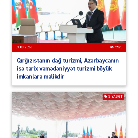
03.08.2026
5523
Qırğızıstanın dağ turizmi, Azərbaycanın
isə tarix vəmədəniyyət turizmi böyük
imkanlara malikdir
SIYASƏT