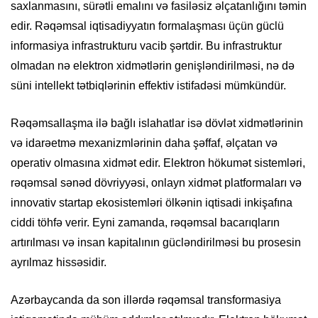
saxlanmasını, sürətli emalını və fasiləsiz əlçatanlığını təmin
edir. Rəqəmsal iqtisadiyyatın formalaşması üçün güclü
informasiya infrastrukturu vacib şərtdir. Bu infrastruktur
olmadan nə elektron xidmətlərin genişləndirilməsi, nə də
süni intellekt tətbiqlərinin effektiv istifadəsi mümkündür.
Rəqəmsallaşma ilə bağlı islahatlar isə dövlət xidmətlərinin
və idarəetmə mexanizmlərinin daha şəffaf, əlçatan və
operativ olmasına xidmət edir. Elektron hökumət sistemləri,
rəqəmsal sənəd dövriyyəsi, onlayn xidmət platformaları və
innovativ startap ekosistemləri ölkənin iqtisadi inkişafına
ciddi töhfə verir. Eyni zamanda, rəqəmsal bacarıqların
artırılması və insan kapitalının gücləndirilməsi bu prosesin
ayrılmaz hissəsidir.
Azərbaycanda da son illərdə rəqəmsal transformasiya