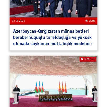
03.08.2026
2902
Azərbaycan-Qırğızıstan münasibətləri
bərabərhüquqlu tərəfdaşlığa və yüksək
etimada söykənən müttəfiqlik modelidir
SIYASƏT