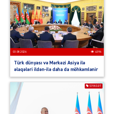
03.08.2026
4396
Türk dünyası və Mərkəzi Asiya ilə
əlaqələri ildən-ilə daha da möhkəmlənir
SIYASƏT