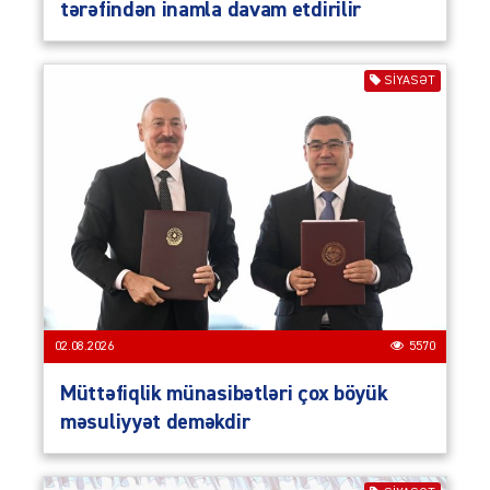
tərəfindən inamla davam etdirilir
SIYASƏT
02.08.2026
5570
Müttəfiqlik münasibətləri çox böyük
məsuliyyət deməkdir