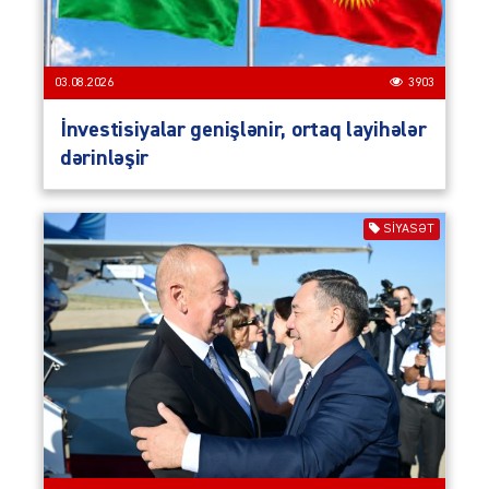
03.08.2026
3903
İnvestisiyalar genişlənir, ortaq layihələr
dərinləşir
SIYASƏT