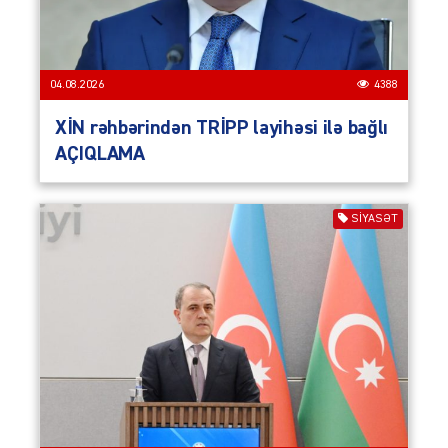
04.08.2026
4388
XİN rəhbərindən TRİPP layihəsi ilə bağlı
AÇIQLAMA
SIYASƏT