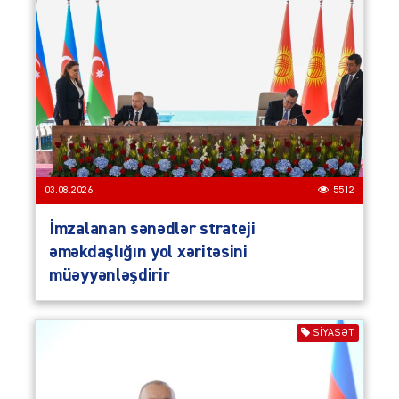
03.08.2026
5512
İmzalanan sənədlər strateji
əməkdaşlığın yol xəritəsini
müəyyənləşdirir
SIYASƏT