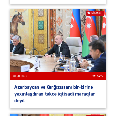
SIYASƏT
03.08.2026
5499
Azərbaycan və Qırğızıstanı bir-birinə
yaxınlaşdıran təkcə iqtisadi maraqlar
deyil