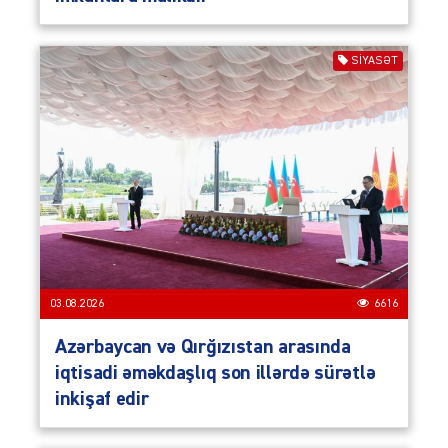
SIYASƏT
03.08.2026
6616
Azərbaycan və Qırğızıstan arasında
iqtisadi əməkdaşlıq son illərdə sürətlə
inkişaf edir