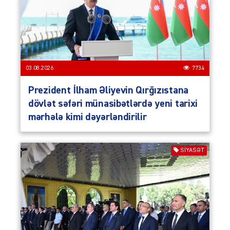
03.08.2026
7734
Prezident İlham Əliyevin Qırğızıstana
dövlət səfəri münasibətlərdə yeni tarixi
mərhələ kimi dəyərləndirilir
SIYASƏT