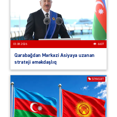
03.08.2026
6607
Qarabağdan Mərkəzi Asiyaya uzanan
strateji əməkdaşlıq
SIYASƏT