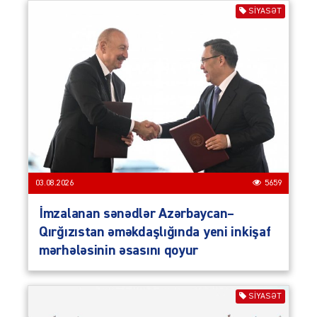
SIYASƏT
03.08.2026
5659
İmzalanan sənədlər Azərbaycan–
Qırğızıstan əməkdaşlığında yeni inkişaf
mərhələsinin əsasını qoyur
SIYASƏT