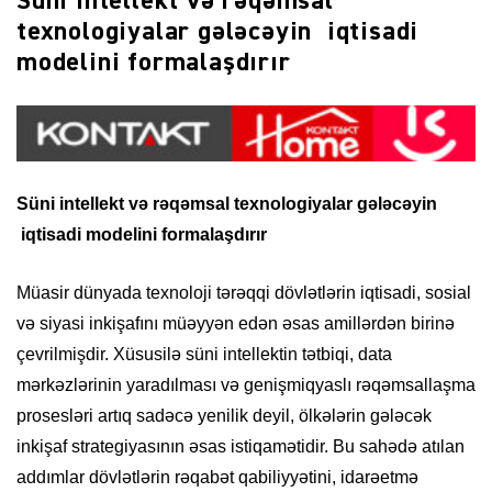
Süni intellekt və rəqəmsal
texnologiyalar gələcəyin iqtisadi
modelini formalaşdırır
Süni intellekt və rəqəmsal texnologiyalar gələcəyin
iqtisadi modelini formalaşdırır
Müasir dünyada texnoloji tərəqqi dövlətlərin iqtisadi, sosial
və siyasi inkişafını müəyyən edən əsas amillərdən birinə
çevrilmişdir. Xüsusilə süni intellektin tətbiqi, data
mərkəzlərinin yaradılması və genişmiqyaslı rəqəmsallaşma
prosesləri artıq sadəcə yenilik deyil, ölkələrin gələcək
inkişaf strategiyasının əsas istiqamətidir. Bu sahədə atılan
addımlar dövlətlərin rəqabət qabiliyyətini, idarəetmə