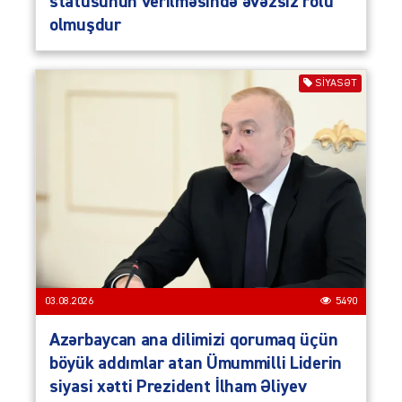
statusunun verilməsində əvəzsiz rolu
olmuşdur
SIYASƏT
03.08.2026
5490
Azərbaycan ana dilimizi qorumaq üçün
böyük addımlar atan Ümummilli Liderin
siyasi xətti Prezident İlham Əliyev