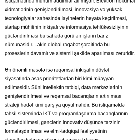
istiqamətində mühüm addımlar atılmışdır. Elektron hökumət
xidmətlərinin genişləndirilməsi, innovasiya və yüksək
texnologiyalar sahəsində layihələrin həyata keçirilməsi,
startap mühitinin inkişafı və informasiya təhlükəsizliyinin
gücləndirilməsi bu sahədə görülən işlərin bariz
nümunəsidir. Lakin qlobal rəqabət şəraitində bu
proseslərin davamlı və sistemli şəkildə aparılması zəruridir.
Ən önəmli məsələ isə rəqəmsal inkişafın dövlət
siyasətində əsas prioritetlərdən biri kimi müəyyən
edilməsidir. Süni intellektin tətbiqi, data mərkəzlərinin
genişləndirilməsi və rəqəmsal bacarıqların artırılması
strateji hədəf kimi qarşıya qoyulmalıdır. Bu istiqamətdə
təhsil sistemində İKT və proqramlaşdırma bacarıqlarının
gücləndirilməsi, gənclərin innovativ düşüncə tərzinin
formalaşdırılması və elmi-tədqiqat fəaliyyətinin
stimullaşdırılması xüsusi əhəmiyyət daşıyır.