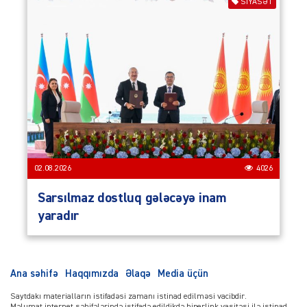
SIYASƏT
02.08.2026
4026
Sarsılmaz dostluq gələcəyə inam
yaradır
Ana səhifə
Haqqımızda
Əlaqə
Media üçün
Saytdakı materialların istifadəsi zamanı istinad edilməsi vacibdir.
Məlumat internet səhifələrində istifadə edildikdə hiperlink vasitəsi ilə istinad