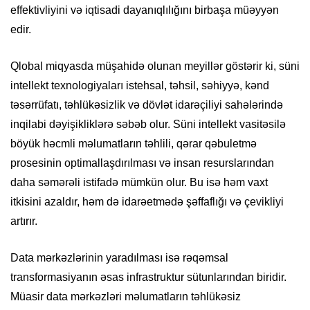
effektivliyini və iqtisadi dayanıqlılığını birbaşa müəyyən
edir.
Qlobal miqyasda müşahidə olunan meyillər göstərir ki, süni
intellekt texnologiyaları istehsal, təhsil, səhiyyə, kənd
təsərrüfatı, təhlükəsizlik və dövlət idarəçiliyi sahələrində
inqilabi dəyişikliklərə səbəb olur. Süni intellekt vasitəsilə
böyük həcmli məlumatların təhlili, qərar qəbuletmə
prosesinin optimallaşdırılması və insan resurslarından
daha səmərəli istifadə mümkün olur. Bu isə həm vaxt
itkisini azaldır, həm də idarəetmədə şəffaflığı və çevikliyi
artırır.
Data mərkəzlərinin yaradılması isə rəqəmsal
transformasiyanın əsas infrastruktur sütunlarından biridir.
Müasir data mərkəzləri məlumatların təhlükəsiz