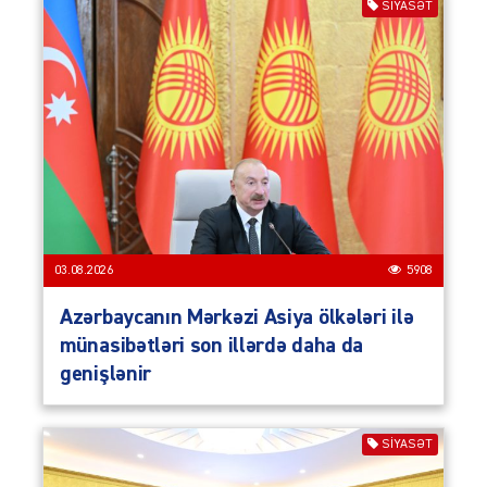
SIYASƏT
03.08.2026
5908
Azərbaycanın Mərkəzi Asiya ölkələri ilə
münasibətləri son illərdə daha da
genişlənir
SIYASƏT