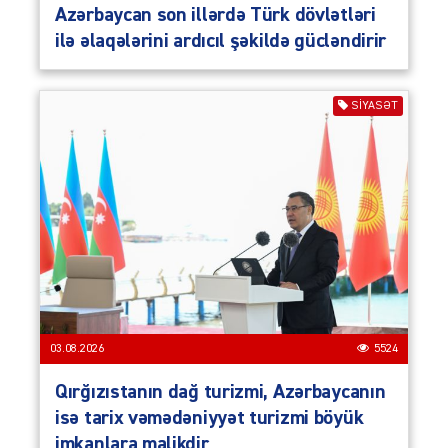
Azərbaycan son illərdə Türk dövlətləri
ilə əlaqələrini ardıcıl şəkildə gücləndirir
SIYASƏT
03.08.2026
5524
Qırğızıstanın dağ turizmi, Azərbaycanın
isə tarix vəmədəniyyət turizmi böyük
imkanlara malikdir