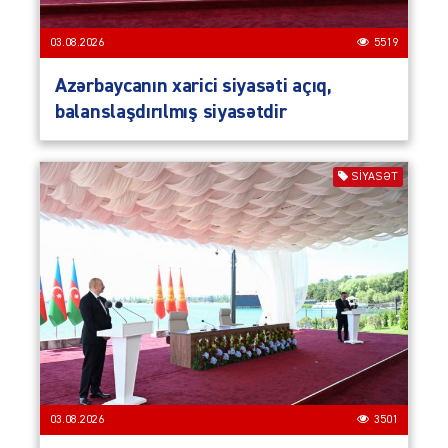
03.08.2026
5519
Azərbaycanın xarici siyasəti açıq,
balanslaşdırılmış siyasətdir
SIYASƏT
03.08.2026
3501