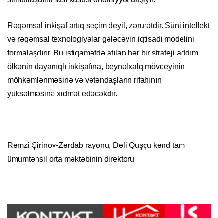
Rəqəmsal inkişaf artıq seçim deyil, zərurətdir. Süni intellekt
və rəqəmsal texnologiyalar gələcəyin iqtisadi modelini
formalaşdırır. Bu istiqamətdə atılan hər bir strateji addım
ölkənin dayanıqlı inkişafına, beynəlxalq mövqeyinin
möhkəmlənməsinə və vətəndaşların rifahının
yüksəlməsinə xidmət edəcəkdir.
Rəmzi Şirinov-Zərdab rayonu, Dəli Quşçu kənd tam
ümumtəhsil orta məktəbinin direktoru