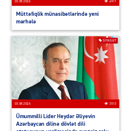
03.08.2026
4911
Müttəfiqlik münasibətlərində yeni
mərhələ
SIYASƏT
03.08.2026
3513
Ümummilli Lider Heydər Əliyevin
Azərbaycan dilinə dövlət dili