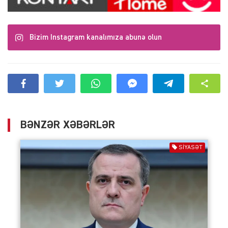
Bizim Instagram kanalımıza abunə olun
BƏNZƏR XƏBƏRLƏR
SIYASƏT