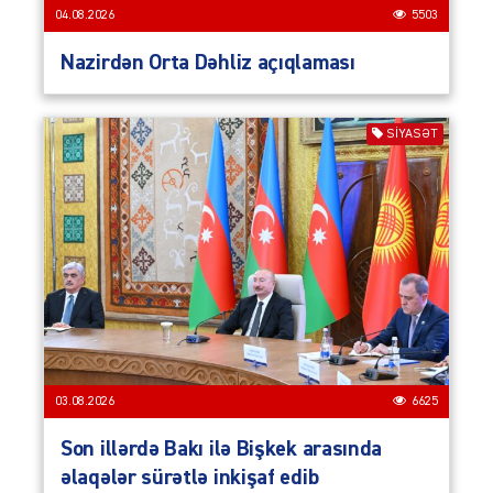
04.08.2026
5503
Nazirdən Orta Dəhliz açıqlaması
SIYASƏT
03.08.2026
6625
Son illərdə Bakı ilə Bişkek arasında
əlaqələr sürətlə inkişaf edib