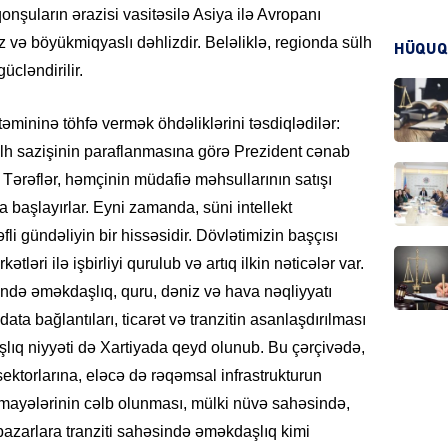
nşuların ərazisi vasitəsilə Asiya ilə Avropanı
iz və böyükmiqyaslı dəhlizdir. Beləliklə, regionda sülh
HÜQUQ
KRIMIN
cləndirilir.
əmininə töhfə vermək öhdəliklərini təsdiqlədilər:
sülh sazişinin paraflanmasına görə Prezident cənab
 Tərəflər, həmçinin müdafiə məhsullarının satışı
HADIS
 başlayırlar. Eyni zamanda, süni intellekt
fli gündəliyin bir hissəsidir. Dövlətimizin başçısı
ətləri ilə işbirliyi qurulub və artıq ilkin nəticələr var.
ndə əməkdaşlıq, quru, dəniz və hava nəqliyyatı
DÜNYA
 data bağlantıları, ticarət və tranzitin asanlaşdırılması
lıq niyyəti də Xartiyada qeyd olunub. Bu çərçivədə,
ektorlarına, eləcə də rəqəmsal infrastrukturun
ərmayələrinin cəlb olunması, mülki nüvə sahəsində,
 bazarlara tranziti sahəsində əməkdaşlıq kimi
HADIS