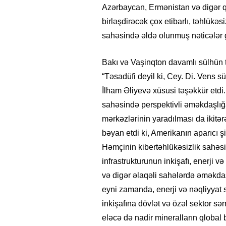
Azərbaycan, Ermənistan və digər qo
birləşdirəcək çox etibarlı, təhlükəs
sahəsində əldə olunmuş nəticələr gü
Bakı və Vaşinqton davamlı sülhün t
“Təsadüfi deyil ki, Cey. Di. Vens 
İlham Əliyevə xüsusi təşəkkür etdi.
sahəsində perspektivli əməkdaşlığa
mərkəzlərinin yaradılması da ikitərə
bəyan etdi ki, Amerikanın aparıcı şirk
Həmçinin kibertəhlükəsizlik sahəsi
infrastrukturunun inkişafı, enerji və
və digər əlaqəli sahələrdə əməkdaş
eyni zamanda, enerji və nəqliyyat s
inkişafına dövlət və özəl sektor s
eləcə də nadir mineralların qlobal