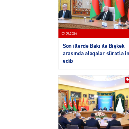
03.08.2026
Son illərdə Bakı ilə Bişkek
arasında əlaqələr sürətlə i
edib