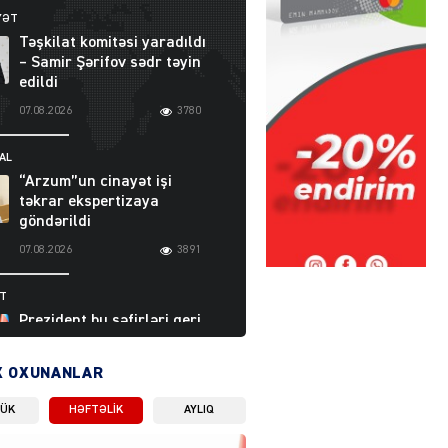
YƏT
Təşkilat komitəsi yaradıldı
– Samir Şərifov sədr təyin
edildi
07.08.2026
3780
AL
“Arzum”un cinayət işi
təkrar ekspertizaya
göndərildi
07.08.2026
3891
ƏT
Prezident bu səfirləri geri
çağırdı – Abel
Məhərrəmovun oğlu da var
X OXUNANLAR
07.08.2026
5704
LÜK
HƏFTƏLIK
AYLIQ