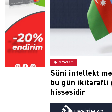
SIYASƏT
Süni intellekt m
bu gün ikitərəfli
hissəsidir