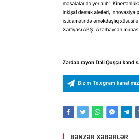
məsələlər də yer alıb”. Kibertəhlükə
inkişaf dəstək alətləri, innovasiya
istiqamətində əməkdaşlıq xüsusi əh
Xartiyası ABŞ–Azərbaycan münasibə
Zərdab rayon Dəli Quşçu kənd sa
Bizim Telegram kanalımız
BƏNZƏR XƏBƏRLƏR