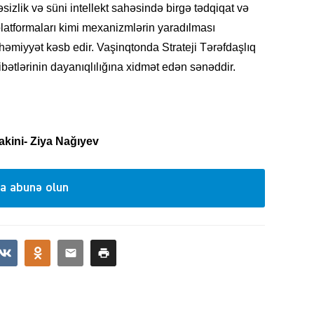
sizlik və süni intellekt sahəsində birgə tədqiqat və
 platformaları kimi mexanizmlərin yaradılması
əmiyyət kəsb edir. Vaşinqtonda Strateji Tərəfdaşlıq
tlərinin dayanıqlılığına xidmət edən sənəddir.
KRIMIN
kini- Ziya Nağıyev
SOSIAL
a abunə olun
KRIMIN