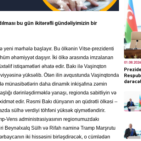
ılması bu gün ikitərəfli gündəliyimizin bir
DÜNYA
eni mərhələ başlayır. Bu ölkənin Vitse-prezidenti
hüm əhəmiyyət daşıyır. İki ölkə arasında imzalanan
01.08.2026
xtəlif istiqamətləri əhatə edir. Bakı ilə Vaşinqton
Prezide
q səviyyəsinə yüksəlib. Ötən ilin avqustunda Vaşinqtonda
Respubl
CƏMIY
dərəcəl
ndə münasibətlərin daha dinamik inkişafına zəmin
daşlığı dərinləşdirməklə yanaşı, regionda sabitliyin və
idmət edir. Rəsmi Bakı dünyanın ən qüdrətli ölkəsi –
zda sülhə verdiyi töhfəni yüksək qiymətləndirir.
XARİCİ
ramp-Vens administrasiyasının regionumuzdakı
iri Beynəlxalq Sülh və Rifah naminə Tramp Marşrutu
zərbaycanın iki hissəsini birləşdirəcək, o cümlədən