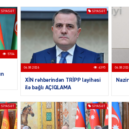
SIYASƏT
SIYASƏT
CƏMIY
5704
SIYAS
04.08.2026
4395
04.08.202
un
XİN rəhbərindən TRİPP layihəsi
Nazir
ilə bağlı AÇIQLAMA
DÜNYA
SIYASƏT
SIYASƏT