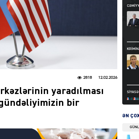
CƏMIY
KRIMIN
2818
12.02.2026
ərkəzlərinin yaradılması
SIYAS
 gündəliyimizin bir
ƏN ÇO
GÜN
DÜNYA