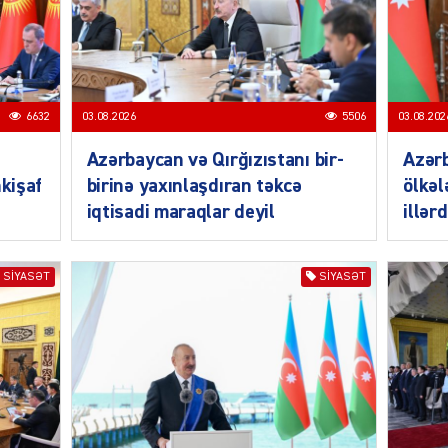
ŞOU-B
6632
03.08.2026
5506
03.08.202
Azərbaycan və Qırğızıstanı bir-
Azər
CƏMIY
nkişaf
birinə yaxınlaşdıran təkcə
ölkəl
iqtisadi maraqlar deyil
illər
SIYASƏT
SIYASƏT
CƏMIY
CƏMIY