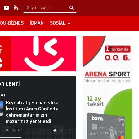
Search…
OU-BIZNES
İDMAN
SOSIAL
R LENTI
YƏT
Beynəlxalq Humanistika
İnstitutu Anım Günündə
qəhrəmanlarımızın
məzarını ziyarət etdi
07.08.2026
18