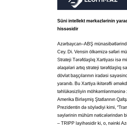
Süni intellekt mərkəzlərinin yarad
hissəsidir
Azərbaycan–ABŞ münasibətlərində y
Cey. Di. Vensin ölkəmizə səfəri mü
Strateji Tərəfdaşlıq Xartiyası isə mü
əlaqələri artıq strateji tərəfdaşlı
dövlət başçılarının iradəsi sayəsi
yaranıb. Bu Xartiya ikitərəfli əmək
təhlükəsizliyin möhkəmlənməsinə x
Amerika Birləşmiş Ştatlarının Qafqa
Prezidentin də söylədiyi kimi, “T
səylərinin mühüm nəticələrindən b
– TRIPP layihəsidir ki, o, nəinki A