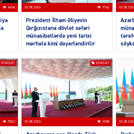
4404
03.08.2026
7742
03.08.202
iya
Prezident İlham Əliyevin
Azərb
da
Qırğızıstana dövlət səfəri
müna
münasibətlərdə yeni tarixi
tərəf
MANŞE
mərhələ kimi dəyərləndirilir
söykə
SIYASƏT
SIYASƏT
SIYAS
DÜNYA
5526
03.08.2026
3508
03.08.202