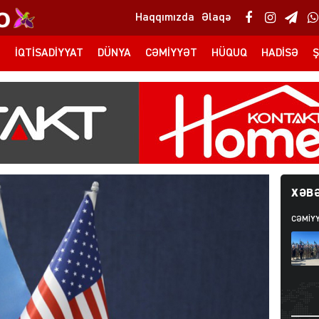
Haqqımızda
Əlaqə
T
İQTISADIYYAT
DÜNYA
CƏMIYYƏT
HÜQUQ
HADISƏ
Ş
XƏBƏ
CƏMIY