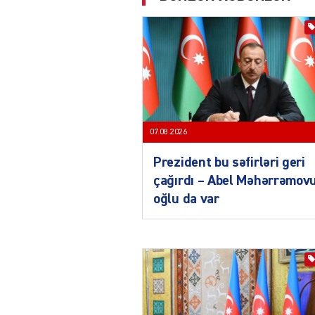
07.08.2026
Prezident bu səfirləri geri
çağırdı – Abel Məhərrəmov
oğlu da var