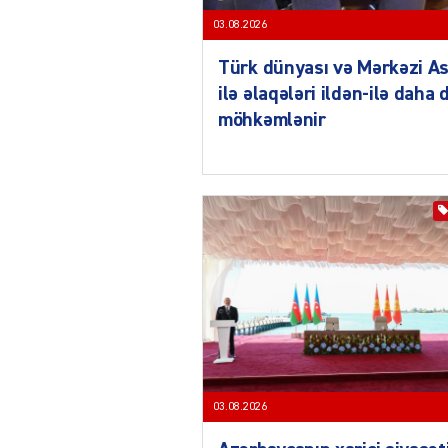
03.08.2026
Türk dünyası və Mərkəzi As
ilə əlaqələri ildən-ilə daha 
möhkəmlənir
03.08.2026