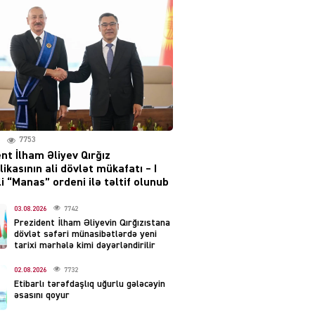
Moskvada güclü partlayış
səsləri eşidildi
07.08.2026
5480
Rusiya-Ukrayna
münaqişəsinin həllində
irəliləyiş var – Tramp
07.08.2026
7753
5492
nt İlham Əliyev Qırğız
ikasının ali dövlət mükafatı – I
YƏT
i “Manas” ordeni ilə təltif olunub
Prezident 2 fərman
imzaladı
03.08.2026
7742
Prezident İlham Əliyevin Qırğızıstana
07.08.2026
5482
dövlət səfəri münasibətlərdə yeni
tarixi mərhələ kimi dəyərləndirilir
 SİYASƏT
02.08.2026
7732
Tehran və İrəvandan
Etibarlı tərəfdaşlıq uğurlu gələcəyin
“Tramp yolu”na HƏMLƏ –
əsasını qoyur
REAKSİYA