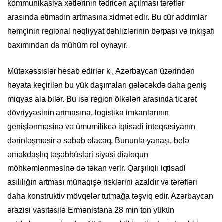
kommunikasiya xətlərinin tədricən açılması tərəflər
arasında etimadın artmasına xidmət edir. Bu cür addımlar
həmçinin regional nəqliyyat dəhlizlərinin bərpası və inkişafı
baxımından da mühüm rol oynayır.
Mütəxəssislər hesab edirlər ki, Azərbaycan üzərindən
həyata keçirilən bu yük daşımaları gələcəkdə daha geniş
miqyas ala bilər. Bu isə region ölkələri arasında ticarət
dövriyyəsinin artmasına, logistika imkanlarının
genişlənməsinə və ümumilikdə iqtisadi inteqrasiyanın
dərinləşməsinə səbəb olacaq. Bununla yanaşı, belə
əməkdaşlıq təşəbbüsləri siyasi dialoqun
möhkəmlənməsinə də təkan verir. Qarşılıqlı iqtisadi
asılılığın artması münaqişə risklərini azaldır və tərəfləri
daha konstruktiv mövqelər tutmağa təşviq edir. Azərbaycan
ərazisi vasitəsilə Ermənistana 28 min ton yükün