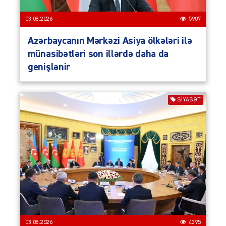
03.08.2026
5907
Azərbaycanın Mərkəzi Asiya ölkələri ilə
münasibətləri son illərdə daha da
genişlənir
SIYASƏT
03.08.2026
4395