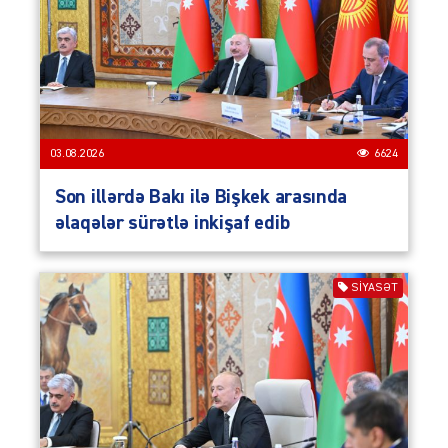
03.08.2026
6624
Son illərdə Bakı ilə Bişkek arasında
əlaqələr sürətlə inkişaf edib
SIYASƏT