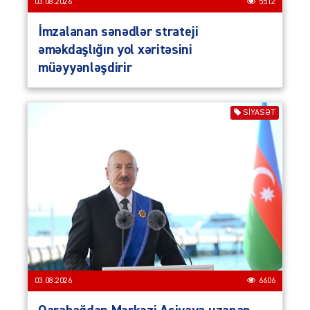
03.08.2026
5512
İmzalanan sənədlər strateji
əməkdaşlığın yol xəritəsini
müəyyənləşdirir
SIYASƏT
03.08.2026
6606