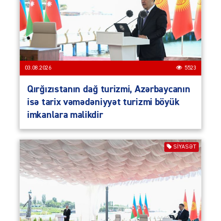
03.08.2026
5523
Qırğızıstanın dağ turizmi, Azərbaycanın
isə tarix vəmədəniyyət turizmi böyük
imkanlara malikdir
SIYASƏT