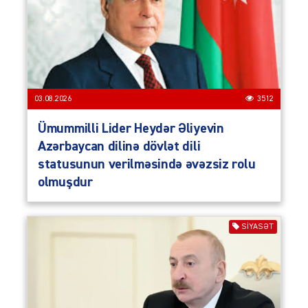
03.08.2026
3512
Ümummilli Lider Heydər Əliyevin
Azərbaycan dilinə dövlət dili
statusunun verilməsində əvəzsiz rolu
olmuşdur
SIYASƏT