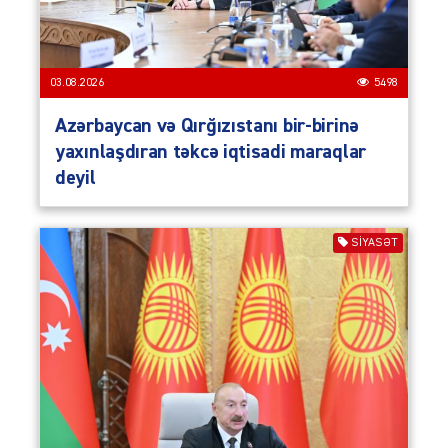
03.08.2026
5498
Azərbaycan və Qırğızıstanı bir-birinə
yaxınlaşdıran təkcə iqtisadi maraqlar
deyil
SIYASƏT