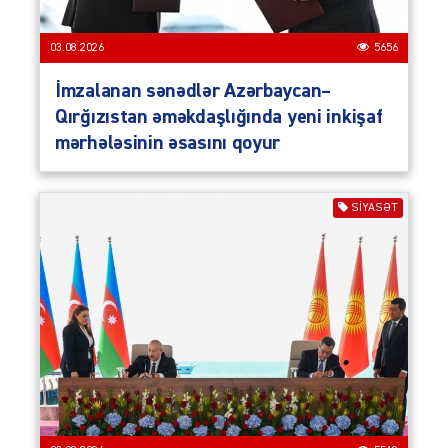
03.08.2026
5656
İmzalanan sənədlər Azərbaycan–
Qırğızıstan əməkdaşlığında yeni inkişaf
mərhələsinin əsasını qoyur
SIYASƏT