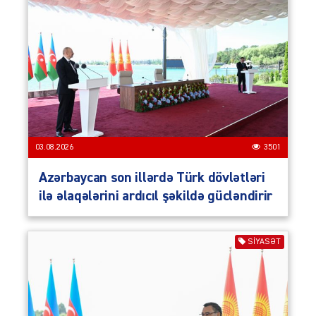
03.08.2026
3501
Azərbaycan son illərdə Türk dövlətləri
ilə əlaqələrini ardıcıl şəkildə gücləndirir
SIYASƏT