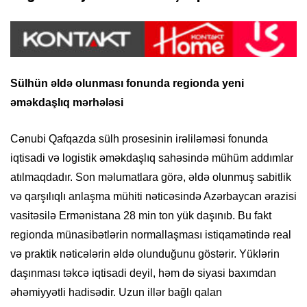
Sülhün əldə olunması fonunda regionda yeni
əməkdaşlıq mərhələsi
Cənubi Qafqazda sülh prosesinin irəliləməsi fonunda
iqtisadi və logistik əməkdaşlıq sahəsində mühüm addımlar
atılmaqdadır. Son məlumatlara görə, əldə olunmuş sabitlik
və qarşılıqlı anlaşma mühiti nəticəsində Azərbaycan ərazisi
vasitəsilə Ermənistana 28 min ton yük daşınıb. Bu fakt
regionda münasibətlərin normallaşması istiqamətində real
və praktik nəticələrin əldə olunduğunu göstərir. Yüklərin
daşınması təkcə iqtisadi deyil, həm də siyasi baxımdan
əhəmiyyətli hadisədir. Uzun illər bağlı qalan