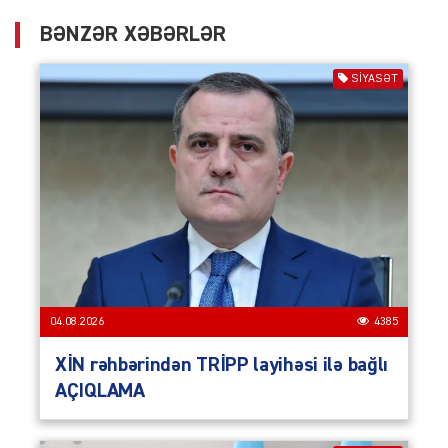
BƏNZƏR XƏBƏRLƏR
SIYASƏT
04.08.2026
4385
XİN rəhbərindən TRİPP layihəsi ilə bağlı
AÇIQLAMA