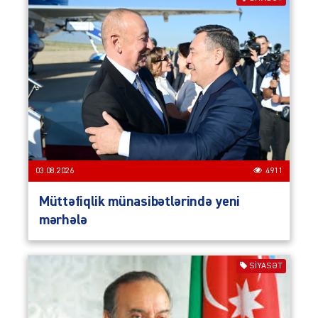
03.08.2026
4911
Müttəfiqlik münasibətlərində yeni
mərhələ
SIYASƏT