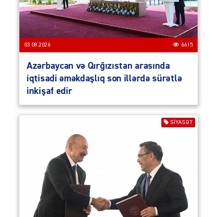
03.08.2026
6615
Azərbaycan və Qırğızıstan arasında
iqtisadi əməkdaşlıq son illərdə sürətlə
inkişaf edir
SIYASƏT