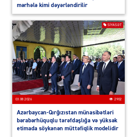
mərhələ kimi dəyərləndirilir
SIYASƏT
03.08.2026
2902
Azərbaycan-Qırğızıstan münasibətləri
bərabərhüquqlu tərəfdaşlığa və yüksək
etimada söykənən müttəfiqlik modelidir