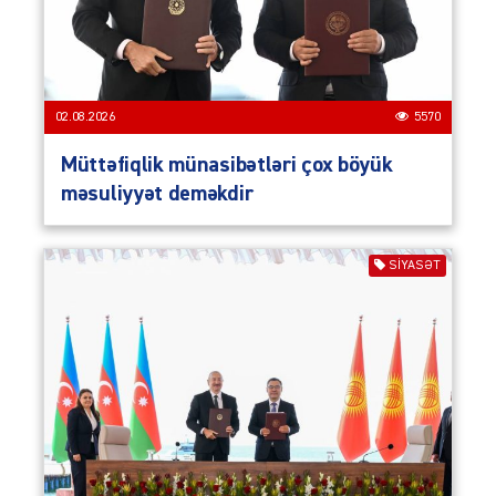
02.08.2026
5570
Müttəfiqlik münasibətləri çox böyük
məsuliyyət deməkdir
SIYASƏT