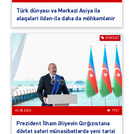
Türk dünyası və Mərkəzi Asiya ilə
əlaqələri ildən-ilə daha da möhkəmlənir
SIYASƏT
03.08.2026
7731
Prezident İlham Əliyevin Qırğızıstana
dövlət səfəri münasibətlərdə yeni tarixi