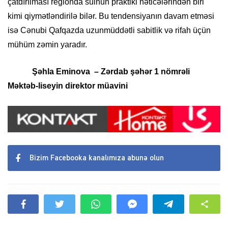
çatdırılması regionda sülhün praktiki nəticələrindən biri
kimi qiymətləndirilə bilər. Bu tendensiyanın davam etməsi
isə Cənubi Qafqazda uzunmüddətli sabitlik və rifah üçün
mühüm zəmin yaradır.
Şəhla Eminova – Zərdab şəhər 1 nömrəli
Məktəb-liseyin direktor müavini
Bizim Facebooka kanalımıza abunə olun