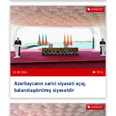
SIYASƏT
03.08.2026
5516
Azərbaycanın xarici siyasəti açıq,
balanslaşdırılmış siyasətdir
SIYASƏT