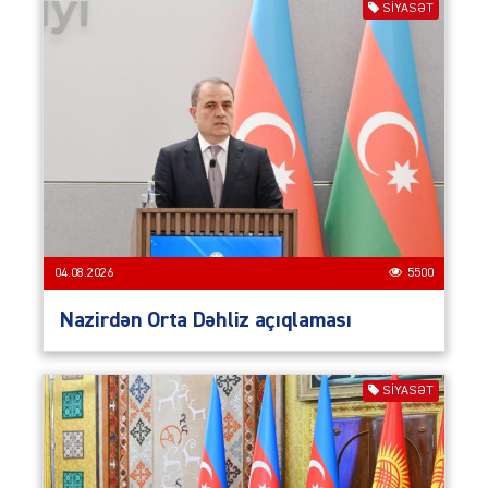
SIYASƏT
04.08.2026
5500
Nazirdən Orta Dəhliz açıqlaması
SIYASƏT