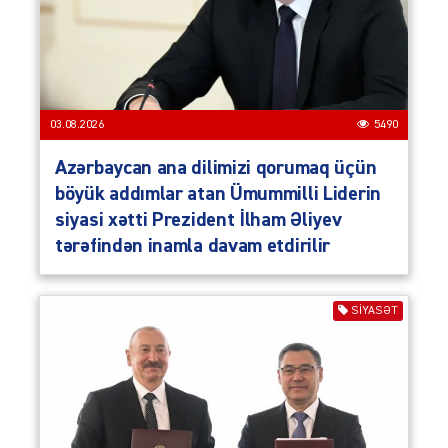
03.08.2026
5490
Azərbaycan ana dilimizi qorumaq üçün
böyük addımlar atan Ümummilli Liderin
siyasi xətti Prezident İlham Əliyev
tərəfindən inamla davam etdirilir
SIYASƏT