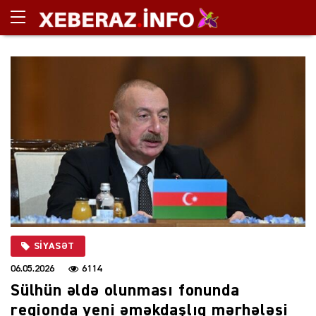
SIYASƏT
06.05.2026
6114
Sülhün əldə olunması fonunda
regionda yeni əməkdaşlıq mərhələsi