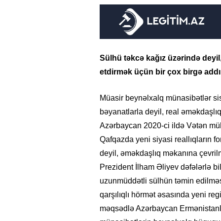
Sülhü təkcə kağız üzərində deyil
etdirmək üçün bir çox birgə addı
Müasir beynəlxalq münasibətlər si
bəyanatlarla deyil, real əməkdaşlıq,
Azərbaycan 2020-ci ildə Vətən mü
Qafqazda yeni siyasi reallıqların 
deyil, əməkdaşlıq məkanına çevrilmə
Prezident İlham Əliyev dəfələrlə b
uzunmüddətli sülhün təmin edilməsi
qarşılıqlı hörmət əsasında yeni reg
məqsədlə Azərbaycan Ermənistanla 