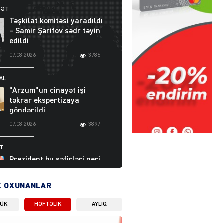
YƏT
Təşkilat komitəsi yaradıldı
– Samir Şərifov sədr təyin
edildi
07.08.2026
3786
AL
“Arzum”un cinayət işi
təkrar ekspertizaya
göndərildi
07.08.2026
3897
ƏT
Prezident bu səfirləri geri
çağırdı – Abel
Məhərrəmovun oğlu da var
X OXUNANLAR
07.08.2026
5709
LÜK
HƏFTƏLIK
AYLIQ