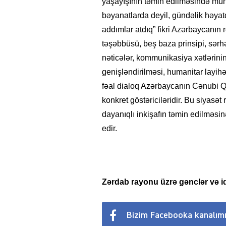
yaşayışının təmin edilməsində mühü
bəyanatlarda deyil, gündəlik həyat
addımlar atdıq” fikri Azərbaycanın r
təşəbbüsü, beş baza prinsipi, sərh
nəticələr, kommunikasiya xətlərinin
genişləndirilməsi, humanitar layihə
fəal dialoq Azərbaycanın Cənubi Q
konkret göstəriciləridir. Bu siyasə
dayanıqlı inkişafın təmin edilməs
edir.
Zərdab rayonu üzrə gənclər və 
Bizim Facebooka kanalım