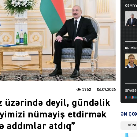
CƏMIY
KRIMIN
5762
06.07.2026
SIYAS
 üzərində deyil, gündəlik
iyimizi nümayiş etdirmək
ƏN ÇO
gə addımlar atdıq”
GÜN
DÜNYA