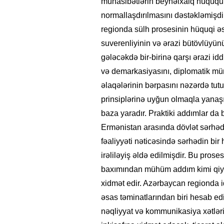
münasibətlərin beynəlxalq hüququn
normallaşdırılmasını dəstəkləmişdi
regionda sülh prosesinin hüquqi əsa
suverenliyinin və ərazi bütövlüyünü
gələcəkdə bir-birinə qarşı ərazi idd
və demarkasiyasını, diplomatik mü
əlaqələrinin bərpasını nəzərdə tut
prinsiplərinə uyğun olmaqla yanaş
baza yaradır. Praktiki addımlar da 
Ermənistan arasında dövlət sərhədin
fəaliyyəti nəticəsində sərhədin bir
irəliləyiş əldə edilmişdir. Bu prose
baxımından mühüm addım kimi qiymə
xidmət edir. Azərbaycan regionda i
əsas təminatlarından biri hesab edi
nəqliyyat və kommunikasiya xətləri