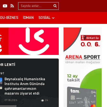
Search…
OU-BIZNES
İDMAN
SOSIAL
R LENTI
YƏT
Beynəlxalq Humanistika
İnstitutu Anım Günündə
qəhrəmanlarımızın
məzarını ziyarət etdi
07.08.2026
24