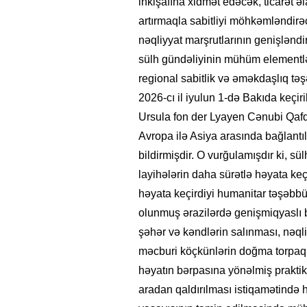
inkişafına xidmət edəcək, ticarət əla
artırmaqla sabitliyi möhkəmləndirə
nəqliyyat marşrutlarının genişləndir
sülh gündəliyinin mühüm elementlər
regional sabitlik və əməkdaşlıq təş
2026-cı il iyulun 1-də Bakıda keçi
Ursula fon der Lyayen Cənubi Qafqa
Avropa ilə Asiya arasında bağlant
bildirmişdir. O vurğulamışdır ki, s
layihələrin daha sürətlə həyata keç
həyata keçirdiyi humanitar təşəbbü
olunmuş ərazilərdə genişmiqyaslı 
şəhər və kəndlərin salınması, nəqli
məcburi köçkünlərin doğma torpaql
həyatın bərpasına yönəlmiş prakti
aradan qaldırılması istiqamətində h