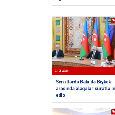
03.08.2026
Son illərdə Bakı ilə Bişkek
arasında əlaqələr sürətlə i
edib