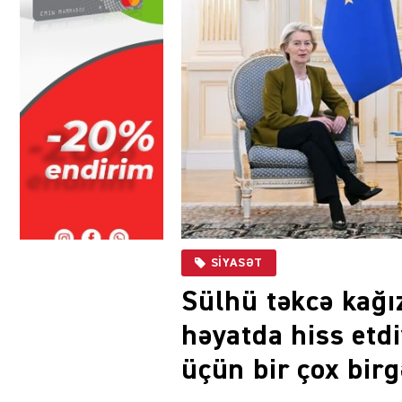
SIYASƏT
Sülhü təkcə kağız
həyatda hiss etd
üçün bir çox bir