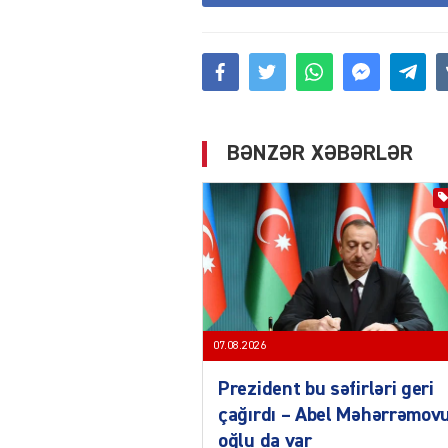
BƏNZƏR XƏBƏRLƏR
07.08.2026
Prezident bu səfirləri geri
çağırdı – Abel Məhərrəmov
oğlu da var