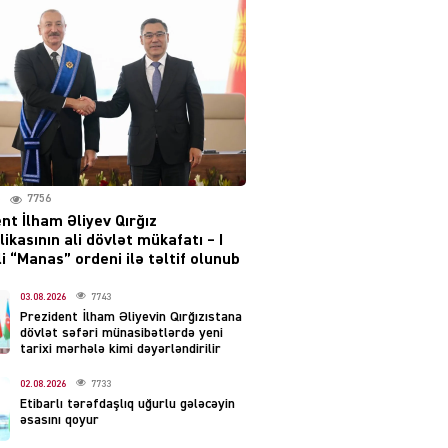
Moskvada güclü partlayış
səsləri eşidildi
07.08.2026
5487
Rusiya-Ukrayna
münaqişəsinin həllində
irəliləyiş var – Tramp
07.08.2026
7756
5498
nt İlham Əliyev Qırğız
ikasının ali dövlət mükafatı – I
YƏT
i “Manas” ordeni ilə təltif olunub
Prezident 2 fərman
imzaladı
03.08.2026
7743
Prezident İlham Əliyevin Qırğızıstana
07.08.2026
5487
dövlət səfəri münasibətlərdə yeni
tarixi mərhələ kimi dəyərləndirilir
 SİYASƏT
02.08.2026
7733
Tehran və İrəvandan
Etibarlı tərəfdaşlıq uğurlu gələcəyin
“Tramp yolu”na HƏMLƏ –
əsasını qoyur
REAKSİYA