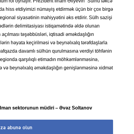
m rol oynayır. Prezident İlham Əliyevin “Sülhü təkcə
da hiss etdiyimizi nümayiş etdirmək üçün bir çox birgə
egional siyasətinin mahiyyətini əks etdirir. Sülh sazişi
CƏMIY
ədlərin delimitasiyası istiqamətində əldə olunan
 açılması təşəbbüsləri, iqtisadi əməkdaşlığın
lərin həyata keçirilməsi və beynəlxalq tərəfdaşlarla
afqazda davamlı sülhün qurulmasına verdiyi töhfənin
t regionda qarşılıqlı etimadın möhkəmlənməsinə,
SIYAS
inə və beynəlxalq əməkdaşlığın genişlənməsinə xidmət
DÜNYA
idman sektorunun müdiri – Əvəz Soltanov
ıza abunə olun