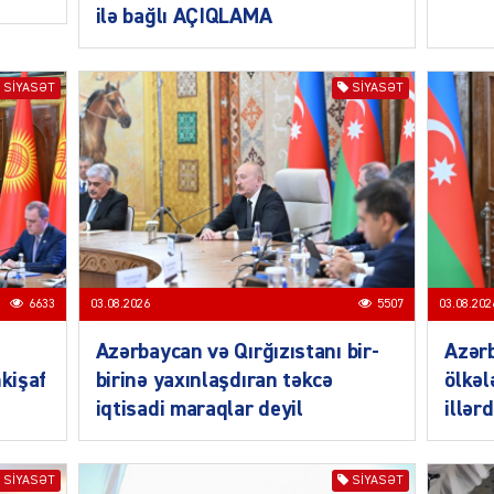
ilə bağlı AÇIQLAMA
SIYASƏT
SIYASƏT
MANŞE
SIYAS
6633
03.08.2026
5507
03.08.202
Azərbaycan və Qırğızıstanı bir-
Azər
nkişaf
birinə yaxınlaşdıran təkcə
ölkəl
iqtisadi maraqlar deyil
illər
DÜNYA
SIYASƏT
SIYASƏT