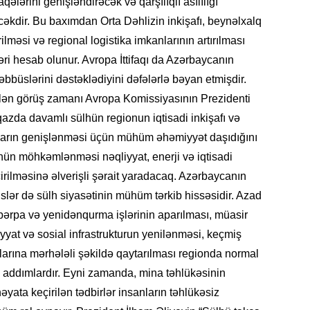
qələrini genişləndirəcək və qarşılıqlı asılılığı
cəkdir. Bu baxımdan Orta Dəhlizin inkişafı, beynəlxalq
ilməsi və regional logistika imkanlarının artırılması
i hesab olunur. Avropa İttifaqı da Azərbaycanın
KRIMIN
əbbüslərini dəstəklədiyini dəfələrlə bəyan etmişdir.
rilən görüş zamanı Avropa Komissiyasının Prezidenti
zda davamlı sülhün regionun iqtisadi inkişafı və
ıların genişlənməsi üçün mühüm əhəmiyyət daşıdığını
ülhün möhkəmlənməsi nəqliyyat, enerji və iqtisadi
SOSIAL
irilməsinə əlverişli şərait yaradacaq. Azərbaycanın
slər də sülh siyasətinin mühüm tərkib hissəsidir. Azad
bərpa və yenidənqurma işlərinin aparılması, müasir
yyat və sosial infrastrukturun yenilənməsi, keçmiş
arına mərhələli şəkildə qaytarılması regionda normal
KRIMIN
k addımlardır. Eyni zamanda, mina təhlükəsinin
əyata keçirilən tədbirlər insanların təhlükəsiz