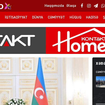
Haqqımızda
Əlaqə
T
İQTISADIYYAT
DÜNYA
CƏMIYYƏT
HÜQUQ
HADISƏ
Ş
XƏBƏ
CƏMIY