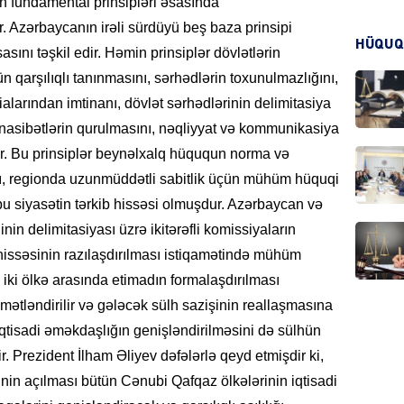
 fundamental prinsipləri əsasında
r. Azərbaycanın irəli sürdüyü beş baza prinsipi
HÜQUQ
sını təşkil edir. Həmin prinsiplər dövlətlərin
KRIMIN
n qarşılıqlı tanınmasını, sərhədlərin toxunulmazlığını,
ialarından imtinanı, dövlət sərhədlərinin delimitasiya
nasibətlərin qurulmasını, nəqliyyat və kommunikasiya
ur. Bu prinsiplər beynəlxalq hüququn norma və
HADIS
ı, regionda uzunmüddətli sabitlik üçün mühüm hüquqi
bu siyasətin tərkib hissəsi olmuşdur. Azərbaycan və
in delimitasiyası üzrə ikitərəfli komissiyaların
 hissəsinin razılaşdırılması istiqamətində mühüm
s iki ölkə arasında etimadın formalaşdırılması
DÜNYA
tləndirilir və gələcək sülh sazişinin reallaşmasına
qtisadi əməkdaşlığın genişləndirilməsini də sülhün
r. Prezident İlham Əliyev dəfələrlə qeyd etmişdir ki,
nin açılması bütün Cənubi Qafqaz ölkələrinin iqtisadi
HADIS