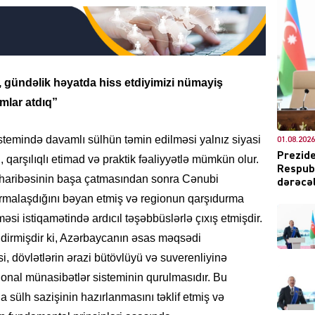
DÜNYA
, gündəlik həyatda hiss etdiyimizi nümayiş
mlar atdıq”
stemində davamlı sülhün təmin edilməsi yalnız siyasi
01.08.2026
Prezide
 qarşılıqlı etimad və praktik fəaliyyətlə mümkün olur.
Respubl
CƏMIY
haribəsinin başa çatmasından sonra Cənubi
dərəcəl
formalaşdığını bəyan etmiş və regionun qarşıdurma
si istiqamətində ardıcıl təşəbbüslərlə çıxış etmişdir.
ildirmişdir ki, Azərbaycanın əsas məqsədi
, dövlətlərin ərazi bütövlüyü və suverenliyinə
XARİCİ
ional münasibətlər sisteminin qurulmasıdır. Bu
sülh sazişinin hazırlanmasını təklif etmiş və