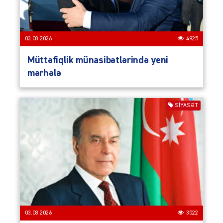
03.08.2026
4925
Müttəfiqlik münasibətlərində yeni
mərhələ
SIYASƏT
03.08.2026
3522