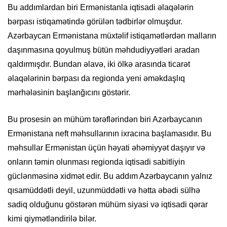
Bu addımlardan biri Ermənistanla iqtisadi əlaqələrin
bərpası istiqamətində görülən tədbirlər olmuşdur.
Azərbaycan Ermənistana müxtəlif istiqamətlərdən malların
daşınmasına qoyulmuş bütün məhdudiyyətləri aradan
qaldırmışdır. Bundan əlavə, iki ölkə arasında ticarət
əlaqələrinin bərpası da regionda yeni əməkdaşlıq
mərhələsinin başlanğıcını göstərir.
Bu prosesin ən mühüm tərəflərindən biri Azərbaycanın
Ermənistana neft məhsullarının ixracına başlamasıdır. Bu
məhsullar Ermənistan üçün həyati əhəmiyyət daşıyır və
onların təmin olunması regionda iqtisadi sabitliyin
güclənməsinə xidmət edir. Bu addım Azərbaycanın yalnız
qısamüddətli deyil, uzunmüddətli və hətta əbədi sülhə
sadiq olduğunu göstərən mühüm siyasi və iqtisadi qərar
kimi qiymətləndirilə bilər.