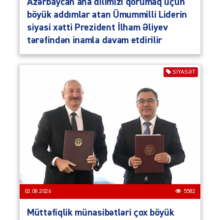
Azərbaycan ana dilimizi qorumaq üçün
böyük addımlar atan Ümummilli Liderin
siyasi xətti Prezident İlham Əliyev
tərəfindən inamla davam etdirilir
SIYASƏT
02.08.2026
5582
Müttəfiqlik münasibətləri çox böyük