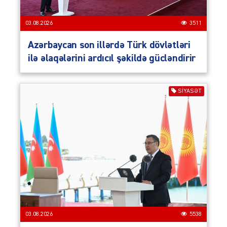
03.08.2026
3511
Azərbaycan son illərdə Türk dövlətləri
ilə əlaqələrini ardıcıl şəkildə gücləndirir
SIYASƏT
03.08.2026
5538