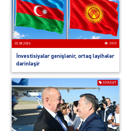
03.08.2026
3915
İnvestisiyalar genişlənir, ortaq layihələr
dərinləşir
SIYASƏT