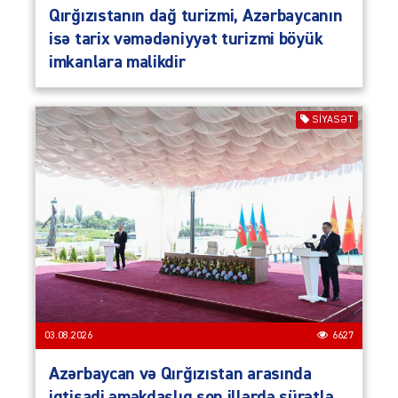
Qırğızıstanın dağ turizmi, Azərbaycanın
isə tarix vəmədəniyyət turizmi böyük
imkanlara malikdir
SIYASƏT
03.08.2026
6627
Azərbaycan və Qırğızıstan arasında
iqtisadi əməkdaşlıq son illərdə sürətlə