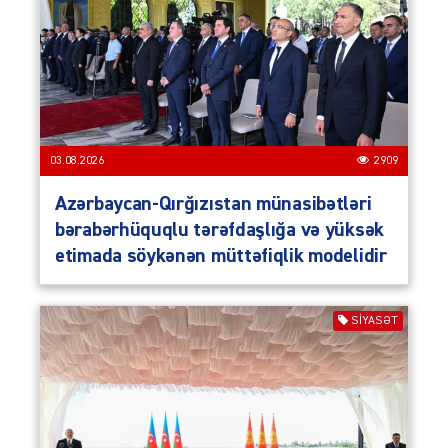
03.08.2026
2909
Azərbaycan-Qırğızıstan münasibətləri
bərabərhüquqlu tərəfdaşlığa və yüksək
etimada söykənən müttəfiqlik modelidir
SIYASƏT