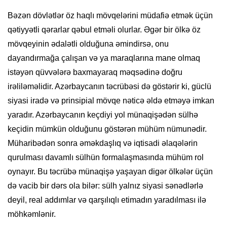
Bəzən dövlətlər öz haqlı mövqelərini müdafiə etmək üçün
qətiyyətli qərarlar qəbul etməli olurlar. Əgər bir ölkə öz
mövqeyinin ədalətli olduğuna əmindirsə, onu
dayandırmağa çalışan və ya maraqlarına mane olmaq
istəyən qüvvələrə baxmayaraq məqsədinə doğru
irəliləməlidir. Azərbaycanın təcrübəsi də göstərir ki, güclü
siyasi iradə və prinsipial mövqe nəticə əldə etməyə imkan
yaradır. Azərbaycanın keçdiyi yol münaqişədən sülhə
keçidin mümkün olduğunu göstərən mühüm nümunədir.
Müharibədən sonra əməkdaşlıq və iqtisadi əlaqələrin
qurulması davamlı sülhün formalaşmasında mühüm rol
oynayır. Bu təcrübə münaqişə yaşayan digər ölkələr üçün
də vacib bir dərs ola bilər: sülh yalnız siyasi sənədlərlə
deyil, real addımlar və qarşılıqlı etimadın yaradılması ilə
möhkəmlənir.