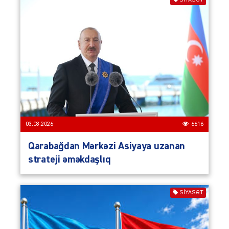
03.08.2026
6616
Qarabağdan Mərkəzi Asiyaya uzanan
strateji əməkdaşlıq
SIYASƏT