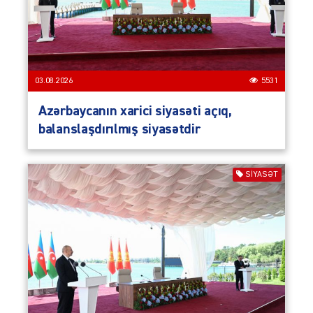
03.08.2026
5531
Azərbaycanın xarici siyasəti açıq,
balanslaşdırılmış siyasətdir
SIYASƏT