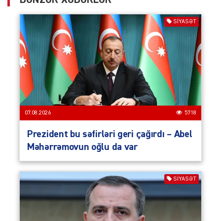
SIYASƏT
07.08.2026
5718
Prezident bu səfirləri geri çağırdı – Abel
Məhərrəmovun oğlu da var
SIYASƏT