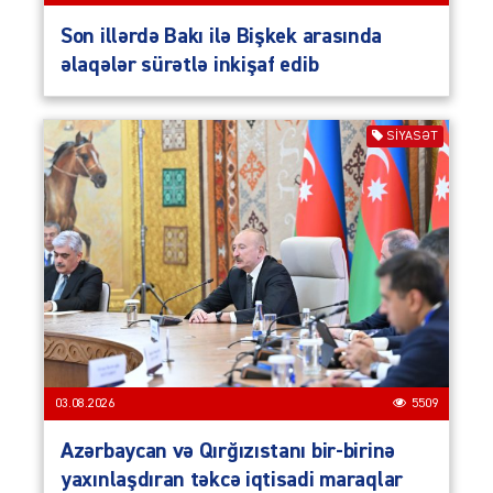
Son illərdə Bakı ilə Bişkek arasında
əlaqələr sürətlə inkişaf edib
SIYASƏT
03.08.2026
5509
Azərbaycan və Qırğızıstanı bir-birinə
yaxınlaşdıran təkcə iqtisadi maraqlar