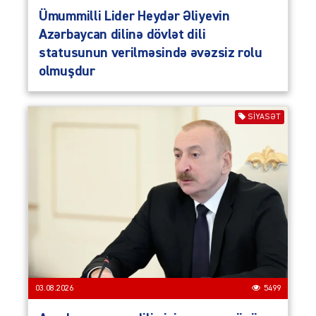
Ümummilli Lider Heydər Əliyevin
Azərbaycan dilinə dövlət dili
statusunun verilməsində əvəzsiz rolu
olmuşdur
SIYASƏT
03.08.2026
5499