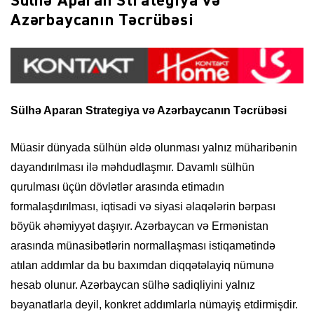
Sülhə Aparan Strategiya və
Azərbaycanın Təcrübəsi
Sülhə Aparan Strategiya və Azərbaycanın Təcrübəsi
Müasir dünyada sülhün əldə olunması yalnız müharibənin
dayandırılması ilə məhdudlaşmır. Davamlı sülhün
qurulması üçün dövlətlər arasında etimadın
formalaşdırılması, iqtisadi və siyasi əlaqələrin bərpası
böyük əhəmiyyət daşıyır. Azərbaycan və Ermənistan
arasında münasibətlərin normallaşması istiqamətində
atılan addımlar da bu baxımdan diqqətəlayiq nümunə
hesab olunur. Azərbaycan sülhə sadiqliyini yalnız
bəyanatlarla deyil, konkret addımlarla nümayiş etdirmişdir.