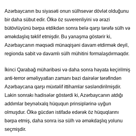
Azərbaycanın bu siyasəti onun sülhsevər dövlət olduğunu
bir daha sübut edir. Ölkə öz suverenliyini və ərazi
bütövlüyünü bərpa etdikdən sonra belə qarşı tərəfə sülh və
əməkdaşlıq təklif etmişdir. Bu yanaşma göstərir ki,
Azərbaycanın məqsədi münaqişəni davam etdirmək deyil,
regionda sabit və davamlı sülh mühitini formalaşdırmaqdır.
İkinci Qarabağ müharibəsi və daha sonra həyata keçirilmiş
anti-terror əməliyyatları zamanı bəzi dairələr tərəfindən
Azərbaycana qarşı müxtəlif ittihamlar səsləndirilmişdir.
Lakin sonrakı hadisələr göstərdi ki, Azərbaycanın atdığı
addımlar beynəlxalq hüququn prinsiplərinə uyğun
olmuşdur. Ölkə gücdən istifadə edərək öz hüquqlarını
bərpa etmiş, daha sonra isə sülh və əməkdaşlıq yolunu
seçmişdir.