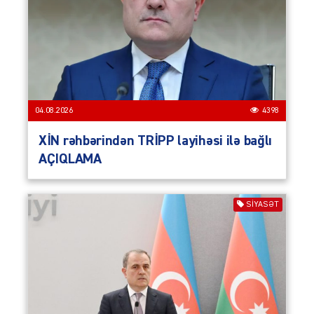
04.08.2026
4398
XİN rəhbərindən TRİPP layihəsi ilə bağlı
AÇIQLAMA
SIYASƏT