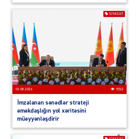
SIYASƏT
03.08.2026
5522
İmzalanan sənədlər strateji
əməkdaşlığın yol xəritəsini
müəyyənləşdirir
SIYASƏT