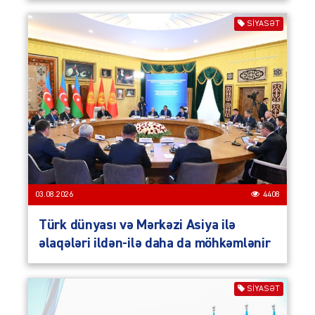
SIYASƏT
03.08.2026
4408
Türk dünyası və Mərkəzi Asiya ilə
əlaqələri ildən-ilə daha da möhkəmlənir
SIYASƏT