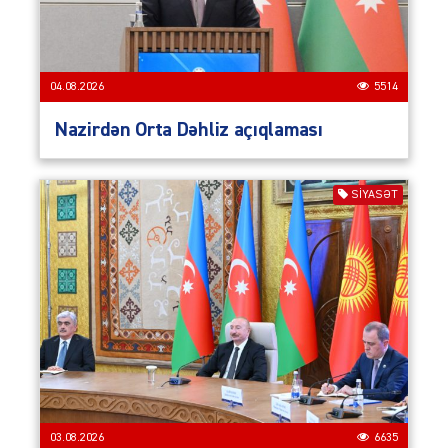
04.08.2026
5514
Nazirdən Orta Dəhliz açıqlaması
SIYASƏT
03.08.2026
6635