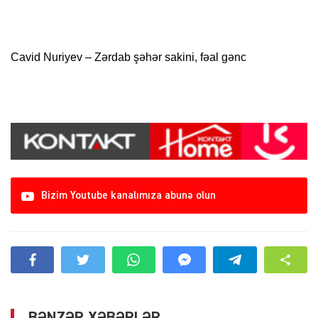
Cavid Nuriyev – Zərdab şəhər sakini, fəal gənc
Bizim Youtube kanalımıza abunə olun
BƏNZƏR XƏBƏRLƏR