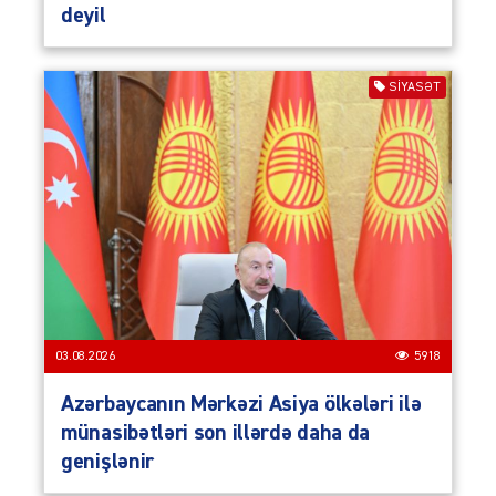
deyil
SIYASƏT
03.08.2026
5918
Azərbaycanın Mərkəzi Asiya ölkələri ilə
münasibətləri son illərdə daha da
genişlənir