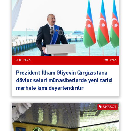
03.08.2026
7745
Prezident İlham Əliyevin Qırğızıstana
dövlət səfəri münasibətlərdə yeni tarixi
mərhələ kimi dəyərləndirilir
SIYASƏT