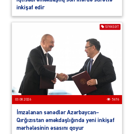
inkişaf edir
SIYASƏT
03.08.2026
5676
İmzalanan sənədlər Azərbaycan–
Qırğızıstan əməkdaşlığında yeni inkişaf
mərhələsinin əsasını qoyur