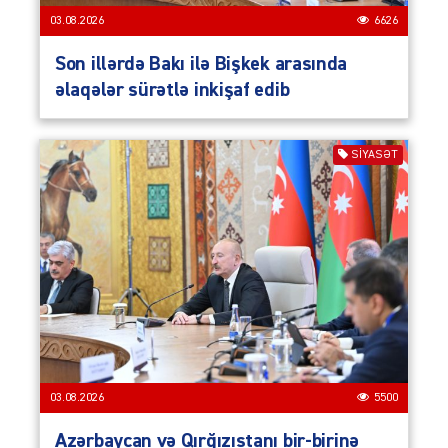
03.08.2026
6626
Son illərdə Bakı ilə Bişkek arasında
əlaqələr sürətlə inkişaf edib
SIYASƏT
03.08.2026
5500
Azərbaycan və Qırğızıstanı bir-birinə