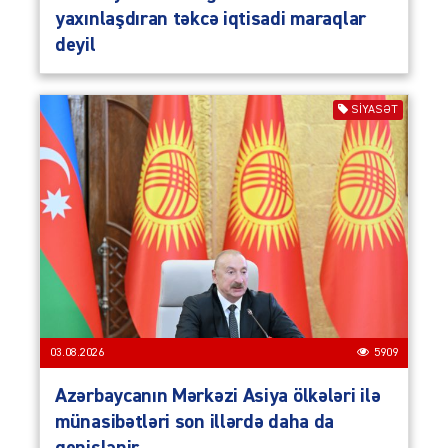
yaxınlaşdıran təkcə iqtisadi maraqlar
deyil
SIYASƏT
03.08.2026
5909
Azərbaycanın Mərkəzi Asiya ölkələri ilə
münasibətləri son illərdə daha da