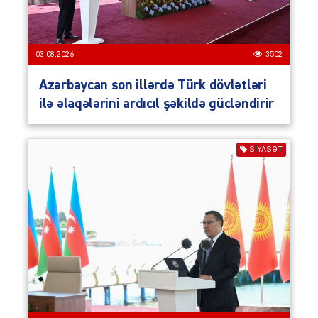
03.08.2026
3502
Azərbaycan son illərdə Türk dövlətləri
ilə əlaqələrini ardıcıl şəkildə gücləndirir
SIYASƏT