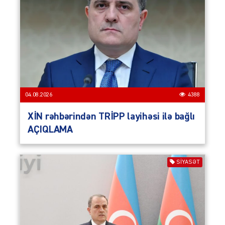
04.08.2026
4388
XİN rəhbərindən TRİPP layihəsi ilə bağlı
AÇIQLAMA
SIYASƏT