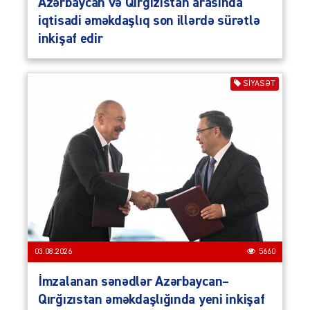
Azərbaycan və Qırğızıstan arasında
iqtisadi əməkdaşlıq son illərdə sürətlə
inkişaf edir
SIYASƏT
03.08.2026
5660
İmzalanan sənədlər Azərbaycan–
Qırğızıstan əməkdaşlığında yeni inkişaf