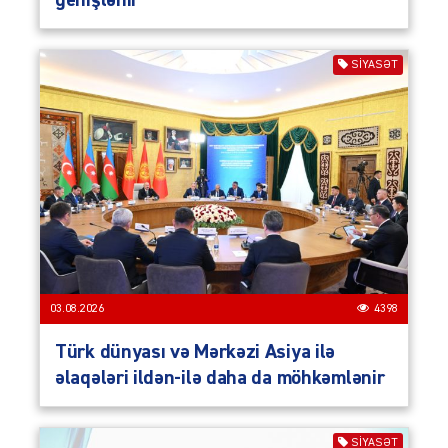
genişlənir
SIYASƏT
03.08.2026
4398
Türk dünyası və Mərkəzi Asiya ilə
əlaqələri ildən-ilə daha da möhkəmlənir
SIYASƏT