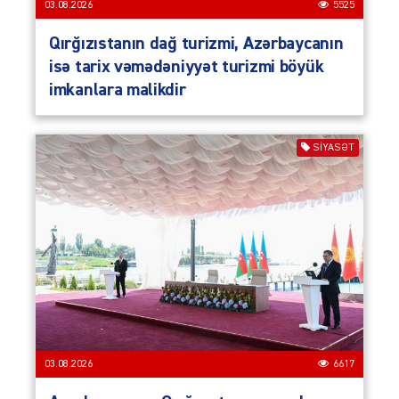
03.08.2026
5525
Qırğızıstanın dağ turizmi, Azərbaycanın
isə tarix vəmədəniyyət turizmi böyük
imkanlara malikdir
SIYASƏT
03.08.2026
6617