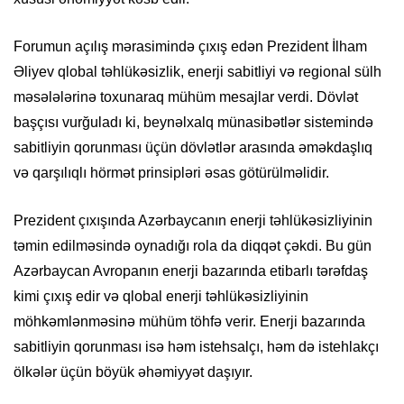
Forumun açılış mərasimində çıxış edən Prezident İlham
Əliyev qlobal təhlükəsizlik, enerji sabitliyi və regional sülh
məsələlərinə toxunaraq mühüm mesajlar verdi. Dövlət
başçısı vurğuladı ki, beynəlxalq münasibətlər sistemində
sabitliyin qorunması üçün dövlətlər arasında əməkdaşlıq
və qarşılıqlı hörmət prinsipləri əsas götürülməlidir.
Prezident çıxışında Azərbaycanın enerji təhlükəsizliyinin
təmin edilməsində oynadığı rola da diqqət çəkdi. Bu gün
Azərbaycan Avropanın enerji bazarında etibarlı tərəfdaş
kimi çıxış edir və qlobal enerji təhlükəsizliyinin
möhkəmlənməsinə mühüm töhfə verir. Enerji bazarında
sabitliyin qorunması isə həm istehsalçı, həm də istehlakçı
ölkələr üçün böyük əhəmiyyət daşıyır.