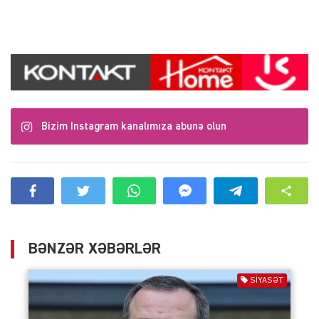
Bizim Instagram kanalımıza abunə olun
BƏNZƏR XƏBƏRLƏR
SIYASƏT