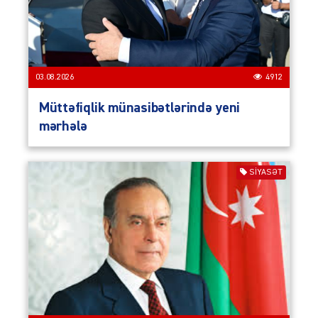
03.08.2026
4912
Müttəfiqlik münasibətlərində yeni
mərhələ
SIYASƏT