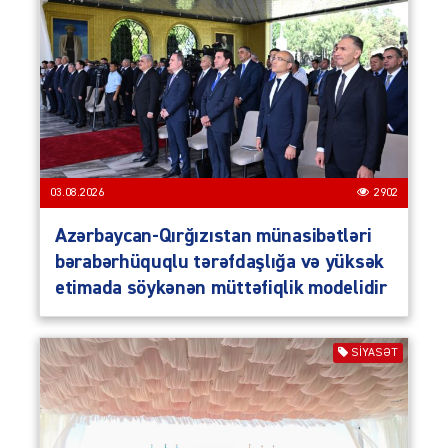
03.08.2026
2902
Azərbaycan-Qırğızıstan münasibətləri
bərabərhüquqlu tərəfdaşlığa və yüksək
etimada söykənən müttəfiqlik modelidir
SIYASƏT