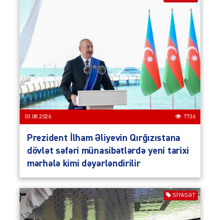
03.08.2026
7736
Prezident İlham Əliyevin Qırğızıstana
dövlət səfəri münasibətlərdə yeni tarixi
mərhələ kimi dəyərləndirilir
SIYASƏT