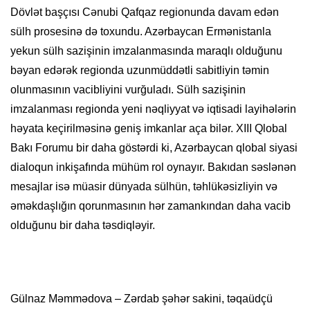
Dövlət başçısı Cənubi Qafqaz regionunda davam edən
sülh prosesinə də toxundu. Azərbaycan Ermənistanla
yekun sülh sazişinin imzalanmasında maraqlı olduğunu
bəyan edərək regionda uzunmüddətli sabitliyin təmin
olunmasının vacibliyini vurğuladı. Sülh sazişinin
imzalanması regionda yeni nəqliyyat və iqtisadi layihələrin
həyata keçirilməsinə geniş imkanlar aça bilər. XIII Qlobal
Bakı Forumu bir daha göstərdi ki, Azərbaycan qlobal siyasi
dialoqun inkişafında mühüm rol oynayır. Bakıdan səslənən
mesajlar isə müasir dünyada sülhün, təhlükəsizliyin və
əməkdaşlığın qorunmasının hər zamankından daha vacib
olduğunu bir daha təsdiqləyir.
Gülnaz Məmmədova – Zərdab şəhər sakini, təqaüdçü