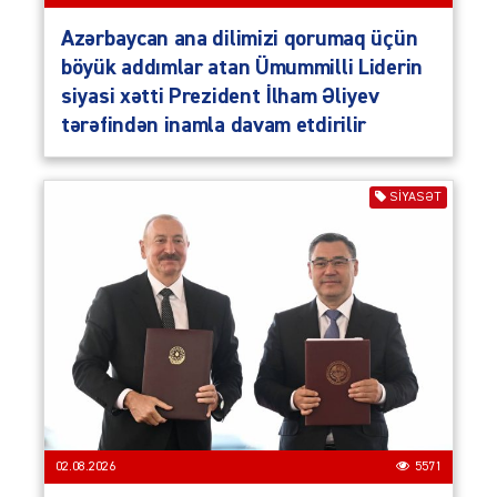
Azərbaycan ana dilimizi qorumaq üçün
böyük addımlar atan Ümummilli Liderin
siyasi xətti Prezident İlham Əliyev
tərəfindən inamla davam etdirilir
SIYASƏT
02.08.2026
5571