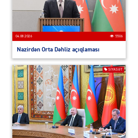
04.08.2026
5506
Nazirdən Orta Dəhliz açıqlaması
SIYASƏT