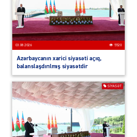
03.08.2026
5520
Azərbaycanın xarici siyasəti açıq,
balanslaşdırılmış siyasətdir
SIYASƏT