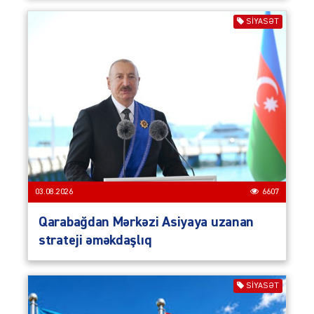
SIYASƏT
03.08.2026
6607
Qarabağdan Mərkəzi Asiyaya uzanan
strateji əməkdaşlıq
SIYASƏT