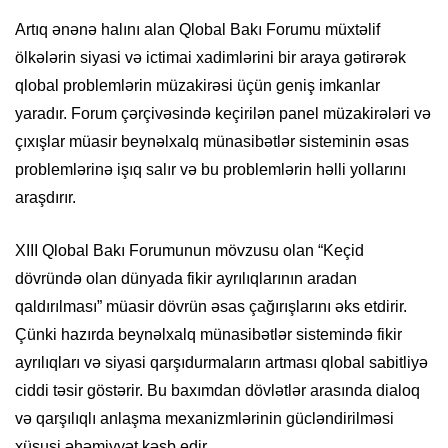
Artıq ənənə halını alan Qlobal Bakı Forumu müxtəlif
ölkələrin siyasi və ictimai xadimlərini bir araya gətirərək
qlobal problemlərin müzakirəsi üçün geniş imkanlar
yaradır. Forum çərçivəsində keçirilən panel müzakirələri və
çıxışlar müasir beynəlxalq münasibətlər sisteminin əsas
problemlərinə işıq salır və bu problemlərin həlli yollarını
araşdırır.
XIII Qlobal Bakı Forumunun mövzusu olan “Keçid
dövründə olan dünyada fikir ayrılıqlarının aradan
qaldırılması” müasir dövrün əsas çağırışlarını əks etdirir.
Çünki hazırda beynəlxalq münasibətlər sistemində fikir
ayrılıqları və siyasi qarşıdurmaların artması qlobal sabitliyə
ciddi təsir göstərir. Bu baxımdan dövlətlər arasında dialoq
və qarşılıqlı anlaşma mexanizmlərinin gücləndirilməsi
xüsusi əhəmiyyət kəsb edir.