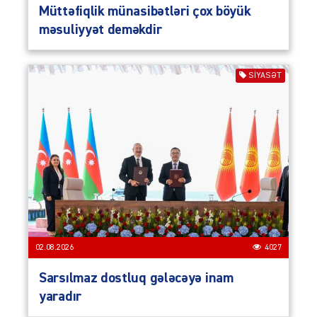
Müttəfiqlik münasibətləri çox böyük
məsuliyyət deməkdir
SIYASƏT
02.08.2026
4027
Sarsılmaz dostluq gələcəyə inam
yaradır