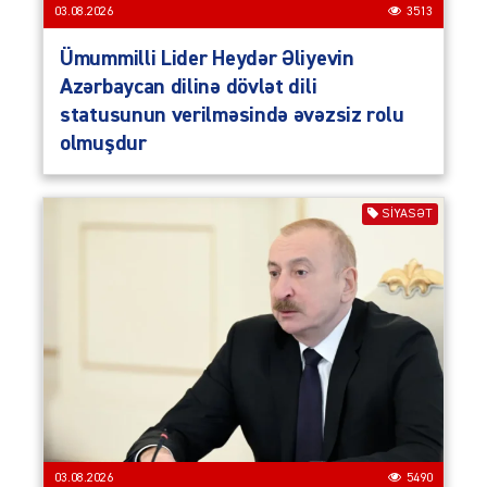
03.08.2026
3513
Ümummilli Lider Heydər Əliyevin
Azərbaycan dilinə dövlət dili
statusunun verilməsində əvəzsiz rolu
olmuşdur
SIYASƏT
03.08.2026
5490