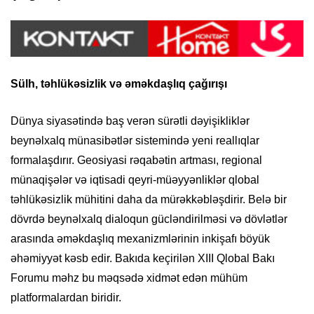
Sülh, təhlükəsizlik və əməkdaşlıq çağırışı
Dünya siyasətində baş verən sürətli dəyişikliklər
beynəlxalq münasibətlər sistemində yeni reallıqlar
formalaşdırır. Geosiyasi rəqabətin artması, regional
münaqişələr və iqtisadi qeyri-müəyyənliklər qlobal
təhlükəsizlik mühitini daha da mürəkkəbləşdirir. Belə bir
dövrdə beynəlxalq dialoqun gücləndirilməsi və dövlətlər
arasında əməkdaşlıq mexanizmlərinin inkişafı böyük
əhəmiyyət kəsb edir. Bakıda keçirilən XIII Qlobal Bakı
Forumu məhz bu məqsədə xidmət edən mühüm
platformalardan biridir.