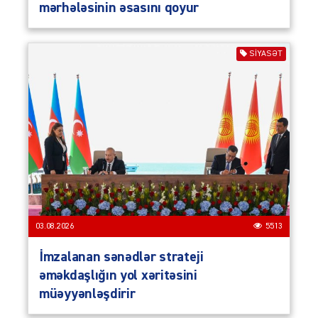
mərhələsinin əsasını qoyur
SIYASƏT
03.08.2026
5513
İmzalanan sənədlər strateji
əməkdaşlığın yol xəritəsini
müəyyənləşdirir