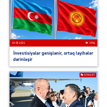
03.08.2026
3904
İnvestisiyalar genişlənir, ortaq layihələr
dərinləşir
SIYASƏT