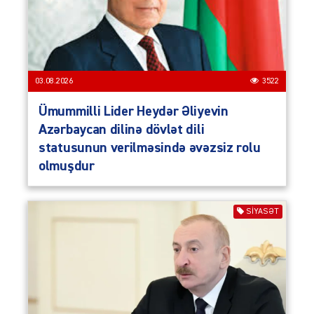
03.08.2026
3522
Ümummilli Lider Heydər Əliyevin
Azərbaycan dilinə dövlət dili
statusunun verilməsində əvəzsiz rolu
olmuşdur
SIYASƏT