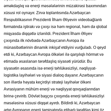
əməkdaşlıq və enerji məsələlərinin müzakirəsi baxımından
xüsusi rol oynayır. Zirvə toplantısında Azərbaycan
Respublikasının Prezidenti İlham Əliyevin videobağlantı
formatında iştirakı və çıxışı isə həm regional, həm də qlobal
miqyasda diqqətlə izlənildi. Prezident İlham Əliyev
çıxışında ilk növbədə Azərbaycanın Avropa ilə
münasibətlərinin dinamik inkişaf etdiyini vurğuladı. O qeyd
etdi ki, Azərbaycan Avropa ölkələri ilə qarşılıqlı hörmət və
etimada əsaslanan tərəfdaşlıq siyasəti yürüdür. Bu
siyasətin əsasında isə enerji təhlükəsizliyi, nəqliyyat-
logistika layihələri və siyasi dialoq dayanır. Azərbaycanın
son illərdə həyata keçirdiyi strateji layihələr ölkəni
Avrasiyanın mühüm enerji və nəqliyyat qovşaqlarından
birinə çevirib. Dövlət başçısı çıxışında enerji təhlükəsizliyi
məsələsinə xüsusi diqqət ayırdı. Bildirdi ki, Azərbaycan
artıq Avropanın enerji təminatında etibarlı tərəfdaş kimi öz