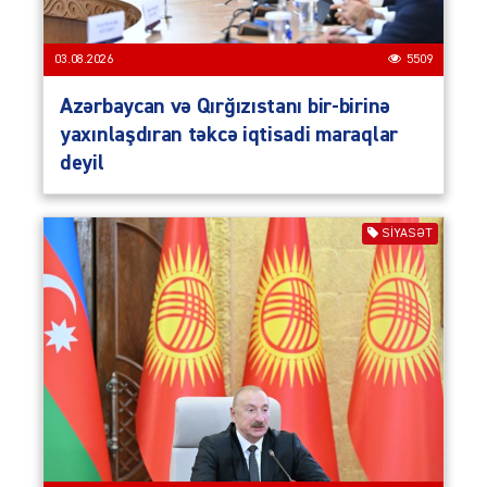
03.08.2026
5509
Azərbaycan və Qırğızıstanı bir-birinə
yaxınlaşdıran təkcə iqtisadi maraqlar
deyil
SIYASƏT