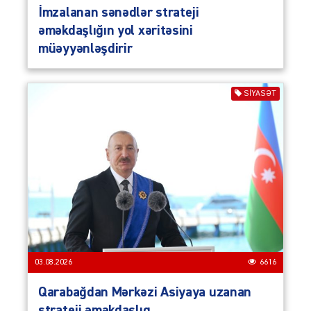
İmzalanan sənədlər strateji
əməkdaşlığın yol xəritəsini
müəyyənləşdirir
SIYASƏT
03.08.2026
6616
Qarabağdan Mərkəzi Asiyaya uzanan
strateji əməkdaşlıq