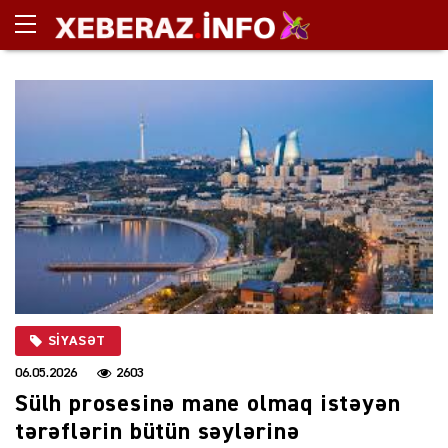
SIYASƏT
06.05.2026
2603
Sülh prosesinə mane olmaq istəyən
tərəflərin bütün səylərinə