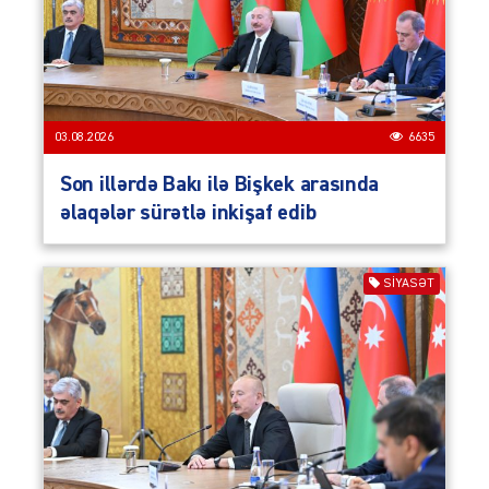
03.08.2026
6635
Son illərdə Bakı ilə Bişkek arasında
əlaqələr sürətlə inkişaf edib
SIYASƏT