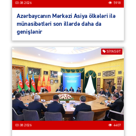
03.08.2026
5918
Azərbaycanın Mərkəzi Asiya ölkələri ilə
münasibətləri son illərdə daha da
genişlənir
SIYASƏT
03.08.2026
4407