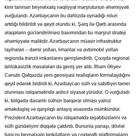
kimi tanınan beynəlxalq nəqliyyat marşrutunun əhəmiyyəti
vurğulandı. Azərbaycanın bu dəhlizdə oynadığı rolun
artdığı bildirildi və qeyd olundu ki, Şərq ilə Qərb arasında
əlaqələrin gücləndirilməsi baxımından bu marşrut strateji
əhəmiyyətə malikdir. Azərbaycanın müasir infrastruktur
layihələri – dəmir yolları, limanlar və avtomobil yolları
regionda tranzit imkanlarını genişləndirib. Çıxışda regional
təhlükəsizlik məsələləri də geniş yer aldı. İlham Əliyev
Cənubi Qafqazda yeni geosiyasi reallıqların formalaşdığını
qeyd edərək bildirdi ki, Azərbaycan sülh və sabitliyin təmin
olunması istiqamətində ardıcıl siyasət yürüdür. O vurğuladı
ki, bölgədə davamlı sülhün bərqərar olması yalnız
əməkdaşlıq və qarşılıqlı anlayış əsasında mümkündür.
Prezident Azərbaycanın bu istiqamətdə təşəbbüslərini və
sülh gündəliyini diqqətə çatdırdı. Bununla yanaşı, dövlət
başçısı beynəlxalq təşkilatların və çoxtərəfli platformaların