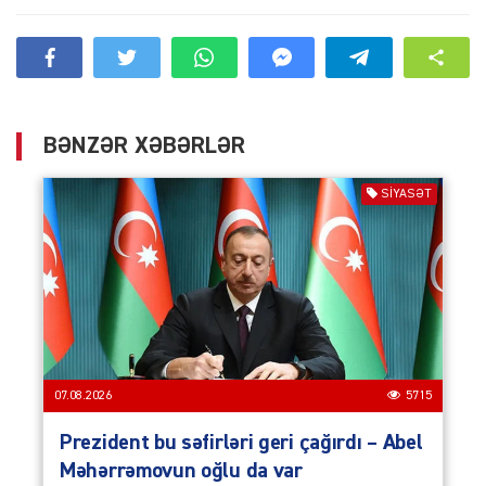
BƏNZƏR XƏBƏRLƏR
SIYASƏT
07.08.2026
5715
Prezident bu səfirləri geri çağırdı – Abel
Məhərrəmovun oğlu da var