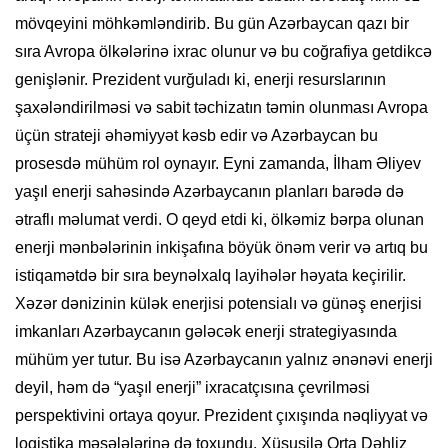
mövqeyini möhkəmləndirib. Bu gün Azərbaycan qazı bir
sıra Avropa ölkələrinə ixrac olunur və bu coğrafiya getdikcə
genişlənir. Prezident vurğuladı ki, enerji resurslarının
şaxələndirilməsi və sabit təchizatın təmin olunması Avropa
üçün strateji əhəmiyyət kəsb edir və Azərbaycan bu
prosesdə mühüm rol oynayır. Eyni zamanda, İlham Əliyev
yaşıl enerji sahəsində Azərbaycanın planları barədə də
ətraflı məlumat verdi. O qeyd etdi ki, ölkəmiz bərpa olunan
enerji mənbələrinin inkişafına böyük önəm verir və artıq bu
istiqamətdə bir sıra beynəlxalq layihələr həyata keçirilir.
Xəzər dənizinin külək enerjisi potensialı və günəş enerjisi
imkanları Azərbaycanın gələcək enerji strategiyasında
mühüm yer tutur. Bu isə Azərbaycanın yalnız ənənəvi enerji
deyil, həm də “yaşıl enerji” ixracatçısına çevrilməsi
perspektivini ortaya qoyur. Prezident çıxışında nəqliyyat və
logistika məsələlərinə də toxundu. Xüsusilə Orta Dəhliz