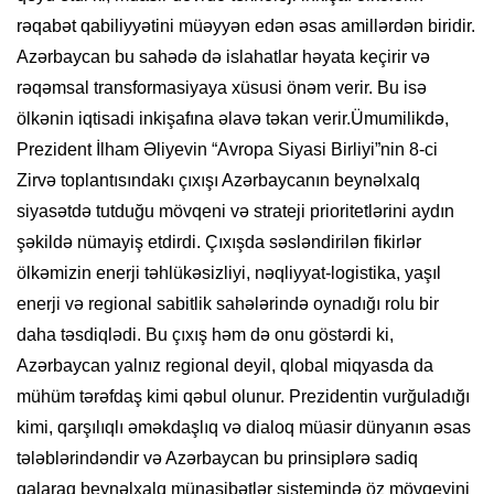
rəqabət qabiliyyətini müəyyən edən əsas amillərdən biridir.
Azərbaycan bu sahədə də islahatlar həyata keçirir və
rəqəmsal transformasiyaya xüsusi önəm verir. Bu isə
ölkənin iqtisadi inkişafına əlavə təkan verir.Ümumilikdə,
Prezident İlham Əliyevin “Avropa Siyasi Birliyi”nin 8-ci
Zirvə toplantısındakı çıxışı Azərbaycanın beynəlxalq
siyasətdə tutduğu mövqeni və strateji prioritetlərini aydın
şəkildə nümayiş etdirdi. Çıxışda səsləndirilən fikirlər
ölkəmizin enerji təhlükəsizliyi, nəqliyyat-logistika, yaşıl
enerji və regional sabitlik sahələrində oynadığı rolu bir
daha təsdiqlədi. Bu çıxış həm də onu göstərdi ki,
Azərbaycan yalnız regional deyil, qlobal miqyasda da
mühüm tərəfdaş kimi qəbul olunur. Prezidentin vurğuladığı
kimi, qarşılıqlı əməkdaşlıq və dialoq müasir dünyanın əsas
tələblərindəndir və Azərbaycan bu prinsiplərə sadiq
qalaraq beynəlxalq münasibətlər sistemində öz mövqeyini