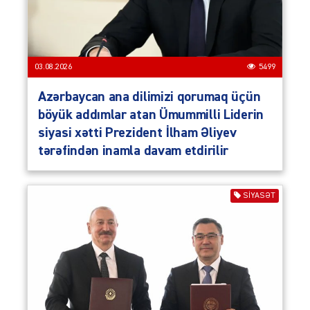
03.08.2026
5499
Azərbaycan ana dilimizi qorumaq üçün
böyük addımlar atan Ümummilli Liderin
siyasi xətti Prezident İlham Əliyev
tərəfindən inamla davam etdirilir
SIYASƏT