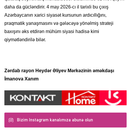
daha da gücləndirir. 4 may 2026-cı il tarixli bu çıxış
Azərbaycanın xarici siyasət kursunun ardıcıllığını,
praqmatik yanaşmasını və gələcəyə yönəlmiş strateji
baxışını əks etdirən mühüm siyasi hadisə kimi
qiymətləndirilə bilər.
Zərdab rayon Heydər Əliyev Mərkəzinin əməkdaşı
İmanova Xanım
Bizim Instagram kanalımıza abunə olun