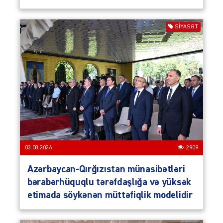
SIYASƏT
03.08.2026
2909
Azərbaycan-Qırğızıstan münasibətləri
bərabərhüquqlu tərəfdaşlığa və yüksək
etimada söykənən müttəfiqlik modelidir