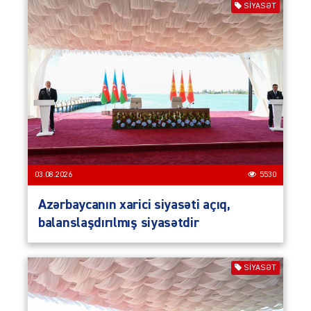
SIYASƏT
03.08.2026
5530
Azərbaycanın xarici siyasəti açıq,
balanslaşdırılmış siyasətdir
SIYASƏT