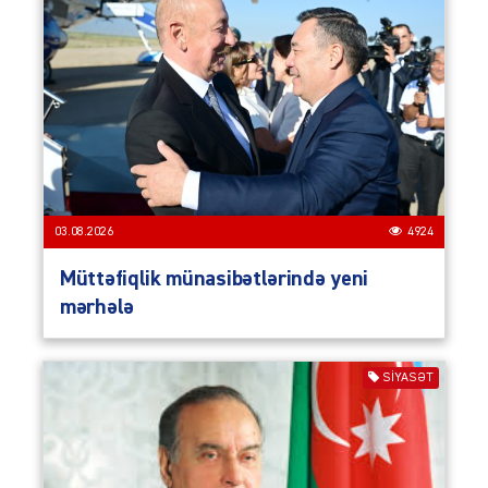
03.08.2026
4924
Müttəfiqlik münasibətlərində yeni
mərhələ
SIYASƏT