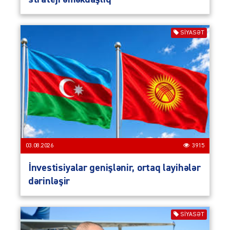
SIYASƏT
03.08.2026
3915
İnvestisiyalar genişlənir, ortaq layihələr
dərinləşir
SIYASƏT