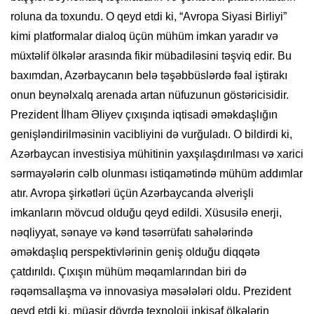
roluna da toxundu. O qeyd etdi ki, “Avropa Siyasi Birliyi”
kimi platformalar dialoq üçün mühüm imkan yaradır və
müxtəlif ölkələr arasında fikir mübadiləsini təşviq edir. Bu
baxımdan, Azərbaycanın belə təşəbbüslərdə fəal iştirakı
onun beynəlxalq arenada artan nüfuzunun göstəricisidir.
Prezident İlham Əliyev çıxışında iqtisadi əməkdaşlığın
genişləndirilməsinin vacibliyini də vurğuladı. O bildirdi ki,
Azərbaycan investisiya mühitinin yaxşılaşdırılması və xarici
sərmayələrin cəlb olunması istiqamətində mühüm addımlar
atır. Avropa şirkətləri üçün Azərbaycanda əlverişli
imkanların mövcud olduğu qeyd edildi. Xüsusilə enerji,
nəqliyyat, sənaye və kənd təsərrüfatı sahələrində
əməkdaşlıq perspektivlərinin geniş olduğu diqqətə
çatdırıldı. Çıxışın mühüm məqamlarından biri də
rəqəmsallaşma və innovasiya məsələləri oldu. Prezident
qeyd etdi ki, müasir dövrdə texnoloji inkişaf ölkələrin