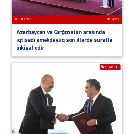
03.08.2026
6627
Azərbaycan və Qırğızıstan arasında
iqtisadi əməkdaşlıq son illərdə sürətlə
inkişaf edir
SIYASƏT