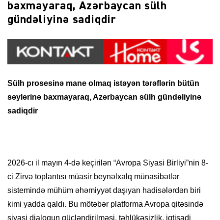
baxmayaraq, Azərbaycan sülh
gündəliyinə sadiqdir
Sülh prosesinə mane olmaq istəyən tərəflərin bütün
səylərinə baxmayaraq, Azərbaycan sülh gündəliyinə
sadiqdir
2026-cı il mayın 4-də keçirilən “Avropa Siyasi Birliyi”nin 8-
ci Zirvə toplantısı müasir beynəlxalq münasibətlər
sistemində mühüm əhəmiyyət daşıyan hadisələrdən biri
kimi yadda qaldı. Bu mötəbər platforma Avropa qitəsində
siyasi dialoqun gücləndirilməsi, təhlükəsizlik, iqtisadi