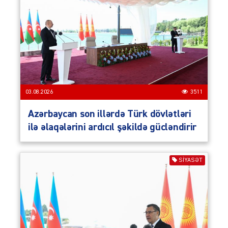
03.08.2026
3511
Azərbaycan son illərdə Türk dövlətləri
ilə əlaqələrini ardıcıl şəkildə gücləndirir
SIYASƏT