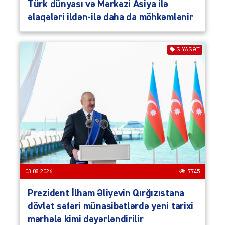
Türk dünyası və Mərkəzi Asiya ilə
əlaqələri ildən-ilə daha da möhkəmlənir
SIYASƏT
03.08.2026
7745
Prezident İlham Əliyevin Qırğızıstana
dövlət səfəri münasibətlərdə yeni tarixi
mərhələ kimi dəyərləndirilir