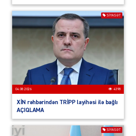
SIYASƏT
04.08.2026
4398
XİN rəhbərindən TRİPP layihəsi ilə bağlı
AÇIQLAMA
SIYASƏT