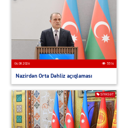
04.08.2026
5514
Nazirdən Orta Dəhliz açıqlaması
SIYASƏT