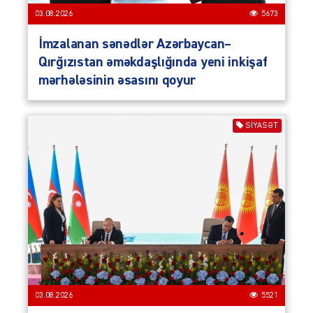
03.08.2026
5673
İmzalanan sənədlər Azərbaycan–
Qırğızıstan əməkdaşlığında yeni inkişaf
mərhələsinin əsasını qoyur
SIYASƏT
03.08.2026
5521