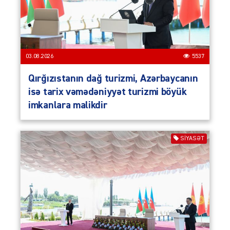
03.08.2026
5537
Qırğızıstanın dağ turizmi, Azərbaycanın
isə tarix vəmədəniyyət turizmi böyük
imkanlara malikdir
SIYASƏT