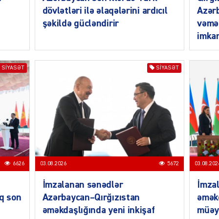
dövlətləri ilə əlaqələrini ardıcıl
Azərb
şəkildə gücləndirir
vəmə
imkan
MANŞE
SIYASƏT
SIYASƏT
SIYAS
6626
03.08.2026
5672
03.08.202
DÜNYA
İmzalanan sənədlər
İmzal
ıq son
Azərbaycan–Qırğızıstan
əməkd
əməkdaşlığında yeni inkişaf
müəy