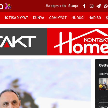
Haqqımızda
Əlaqə
T
İQTISADIYYAT
DÜNYA
CƏMIYYƏT
HÜQUQ
HADISƏ
Ş
XƏBƏ
CƏMIY
CƏMIY