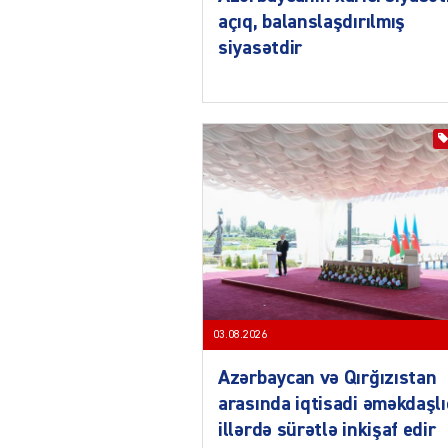
açıq, balanslaşdırılmış
siyasətdir
03.08.2026
Azərbaycan və Qırğızıstan
arasında iqtisadi əməkdaşl
illərdə sürətlə inkişaf edir