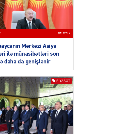
04.08.2026
3017
YƏT
Azərbaycanda sürücüsüz
nəqliyyat dövrü başlayır –
6
5917
BELƏ işləyəcək
04.08.2026
4026
baycanın Mərkəzi Asiya
əri ilə münasibətləri son
ƏT
də daha da genişlənir
XİN rəhbərindən TRİPP
layihəsi ilə bağlı AÇIQLAMA
04.08.2026
4397
SIYASƏT
Müharibə Rusiyanın belini
bükür
04.08.2026
4013
IZNES