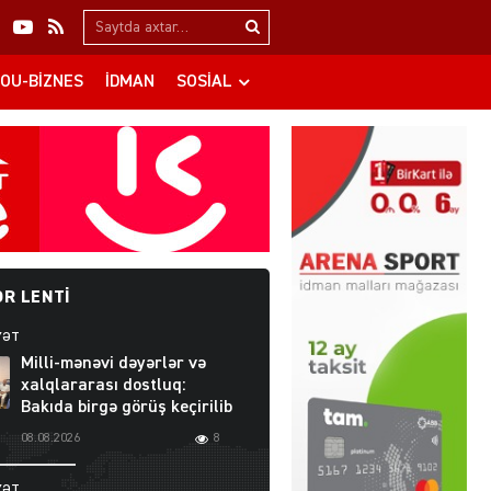
Search…
OU-BIZNES
İDMAN
SOSIAL
R LENTI
YƏT
Milli-mənəvi dəyərlər və
xalqlararası dostluq:
Bakıda birgə görüş keçirilib
08.08.2026
8
YƏT