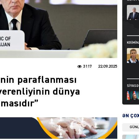
KRIMIN
3117
22.09.2025
inin paraflanması
SIYAS
erenliyinin dünya
nmasıdır”
ƏN ÇO
GÜN
DÜNYA