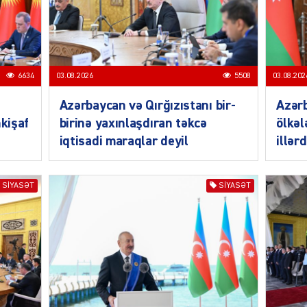
CƏMIY
6634
03.08.2026
5508
03.08.202
Azərbaycan və Qırğızıstanı bir-
Azər
nkişaf
birinə yaxınlaşdıran təkcə
ölkəl
SIYAS
iqtisadi maraqlar deyil
illər
SIYASƏT
SIYASƏT
DÜNYA
ŞOU-B