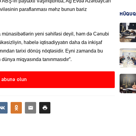
-də ABŞ-ın paytaxtı Vaşinqtonda, Ağ Evdə Azərbaycan
viləsinin paraflanması məhz bunun bariz
KRIMIN
HÜQUQ
a münasibətlərin yeni səhifəsi deyil, həm də Cənubi
əsizliyin, habelə iqtisadiyyatın daha da inkişaf
mından tarixi dönüş nöqtəsidir. Eyni zamanda bu
HADIS
 dünya miqyasında tanınmasıdır”.
 abunə olun
DÜNYA
HADIS