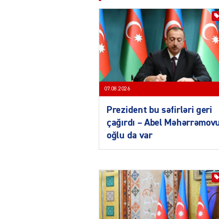
07.08.2026
Prezident bu səfirləri geri
çağırdı – Abel Məhərrəmov
oğlu da var