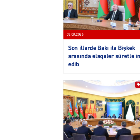
03.08.2026
Son illərdə Bakı ilə Bişkek
arasında əlaqələr sürətlə i
edib