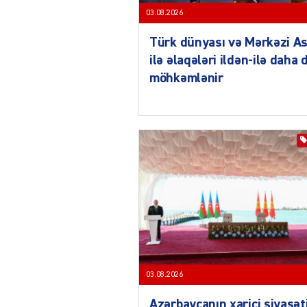
03.08.2026
Türk dünyası və Mərkəzi As
ilə əlaqələri ildən-ilə daha 
möhkəmlənir
03.08.2026
Azərbaycanın xarici siyasət