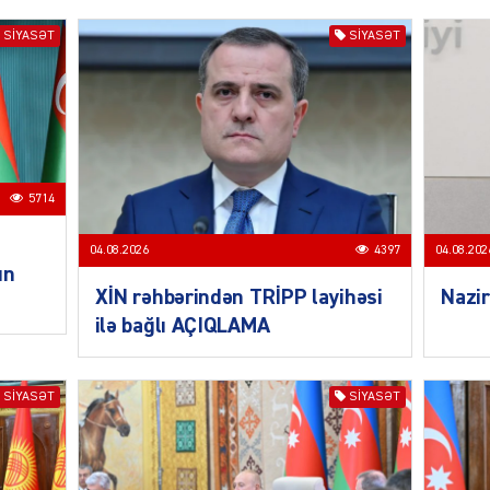
SIYASƏT
SIYASƏT
KRIMIN
5714
SOSIAL
04.08.2026
4397
04.08.202
un
XİN rəhbərindən TRİPP layihəsi
Nazir
ilə bağlı AÇIQLAMA
KRIMIN
SIYASƏT
SIYASƏT