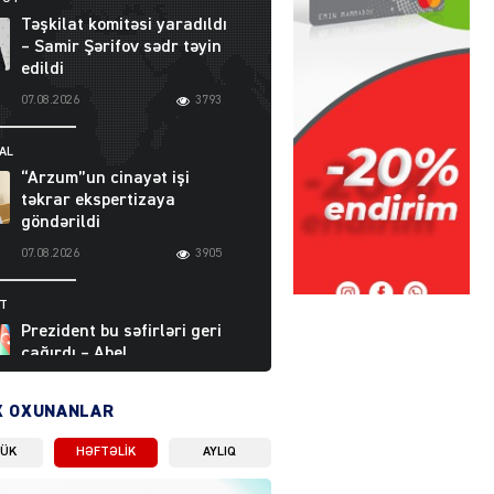
Təşkilat komitəsi yaradıldı
– Samir Şərifov sədr təyin
edildi
07.08.2026
3793
AL
“Arzum”un cinayət işi
təkrar ekspertizaya
göndərildi
07.08.2026
3905
ƏT
Prezident bu səfirləri geri
çağırdı – Abel
Məhərrəmovun oğlu da var
07.08.2026
5714
X OXUNANLAR
LÜK
HƏFTƏLIK
AYLIQ
Moskvada güclü partlayış