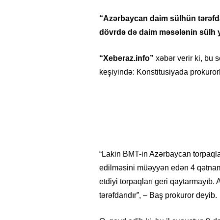
“Azərbaycan daim sülhün tərəfdar
dövrdə də daim məsələnin sülh yo
“Xeberaz.info”
xəbər verir ki, bu 
keşiyində: Konstitusiyada prokuror
“Lakin BMT-in Azərbaycan torpaqlar
edilməsini müəyyən edən 4 qətnam
etdiyi torpaqları geri qaytarmayıb
tərəfdarıdır”, – Baş prokuror deyib.