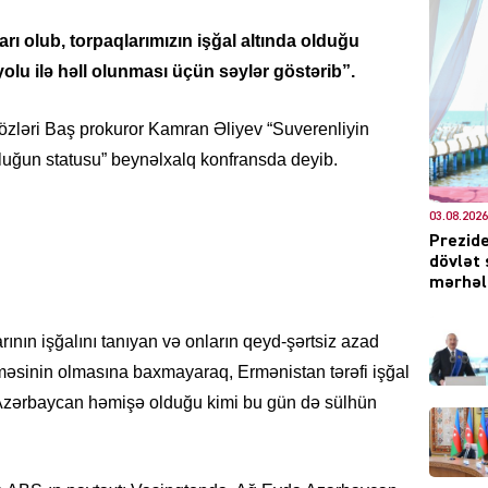
ı olub, torpaqlarımızın işğal altında olduğu
lu ilə həll olunması üçün səylər göstərib”.
DÜNYA
sözləri Baş prokuror Kamran Əliyev “Suverenliyin
luğun statusu” beynəlxalq konfransda deyib.
03.08.2026
Prezide
CƏMIY
dövlət 
mərhələ
ının işğalını tanıyan və onların qeyd-şərtsiz azad
əsinin olmasına baxmayaraq, Ermənistan tərəfi işğal
XARİCİ
. Azərbaycan həmişə olduğu kimi bu gün də sülhün