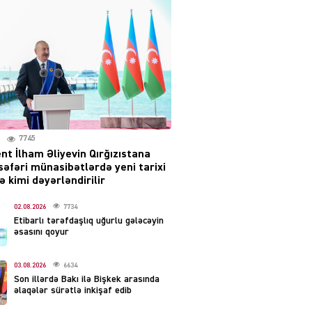
səsləri eşidildi
07.08.2026
5492
Rusiya-Ukrayna
münaqişəsinin həllində
irəliləyiş var – Tramp
07.08.2026
5503
7745
nt İlham Əliyevin Qırğızıstana
YƏT
səfəri münasibətlərdə yeni tarixi
Prezident 2 fərman
 kimi dəyərləndirilir
imzaladı
07.08.2026
02.08.2026
7734
5492
Etibarlı tərəfdaşlıq uğurlu gələcəyin
əsasını qoyur
 SİYASƏT
Tehran və İrəvandan
03.08.2026
6634
“Tramp yolu”na HƏMLƏ –
Son illərdə Bakı ilə Bişkek arasında
REAKSİYA
əlaqələr sürətlə inkişaf edib
07.08.2026
5494