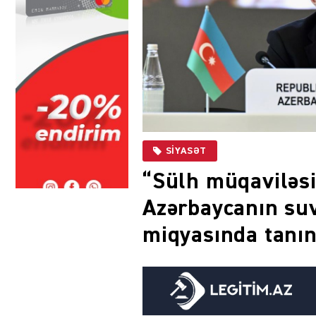
SIYASƏT
“Sülh müqaviləs
Azərbaycanın suv
miqyasında tanı