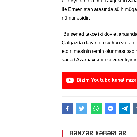
O, qeyd edib ki, bu il avqustun 8
ilə Ermənistan arasında sülh müqa
nümunəsidir:
“Bu sənəd təkcə iki dövlət arasınd
Qafqazda dayanıqlı sülhün və təhlük
etdirilməsinin təmin olunması baxı
sənəd Azərbaycanın suverenliyinin
Bizim Youtube kanalımıza
BƏNZƏR XƏBƏRLƏR