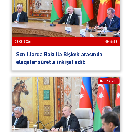
03.08.2026
6633
Son illərdə Bakı ilə Bişkek arasında
əlaqələr sürətlə inkişaf edib
SIYASƏT