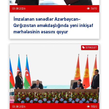
03.08.2026
5670
İmzalanan sənədlər Azərbaycan–
Qırğızıstan əməkdaşlığında yeni inkişaf
mərhələsinin əsasını qoyur
SIYASƏT
03.08.2026
5520