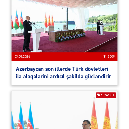
03.08.2026
3509
Azərbaycan son illərdə Türk dövlətləri
ilə əlaqələrini ardıcıl şəkildə gücləndirir
SIYASƏT