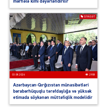
mərhələ kimi dəyərləndirilir
SIYASƏT
03.08.2026
2908
Azərbaycan-Qırğızıstan münasibətləri
bərabərhüquqlu tərəfdaşlığa və yüksək
etimada söykənən müttəfiqlik modelidir