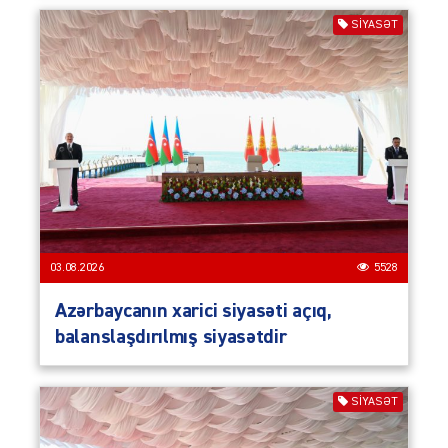
SIYASƏT
03.08.2026
5528
Azərbaycanın xarici siyasəti açıq,
balanslaşdırılmış siyasətdir
SIYASƏT