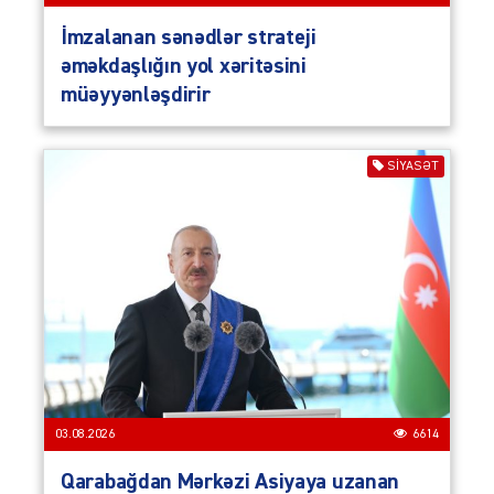
İmzalanan sənədlər strateji
əməkdaşlığın yol xəritəsini
müəyyənləşdirir
SIYASƏT
03.08.2026
6614
Qarabağdan Mərkəzi Asiyaya uzanan