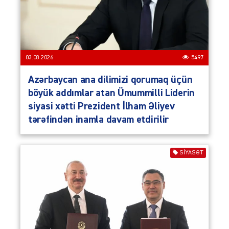
03.08.2026
5497
Azərbaycan ana dilimizi qorumaq üçün
böyük addımlar atan Ümummilli Liderin
siyasi xətti Prezident İlham Əliyev
tərəfindən inamla davam etdirilir
SIYASƏT