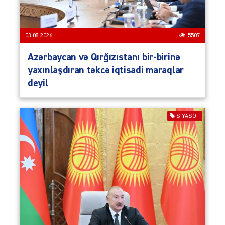
03.08.2026
5507
Azərbaycan və Qırğızıstanı bir-birinə
yaxınlaşdıran təkcə iqtisadi maraqlar
deyil
SIYASƏT