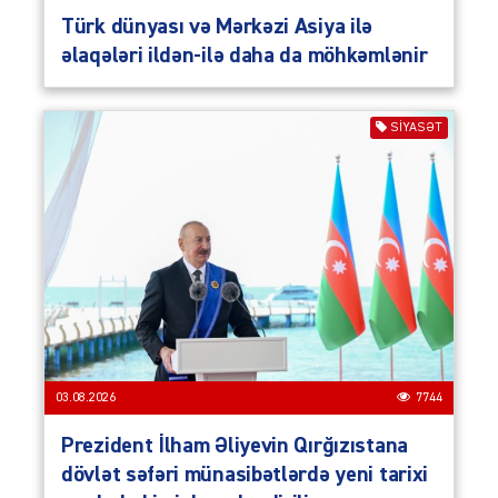
Türk dünyası və Mərkəzi Asiya ilə
əlaqələri ildən-ilə daha da möhkəmlənir
SIYASƏT
03.08.2026
7744
Prezident İlham Əliyevin Qırğızıstana
dövlət səfəri münasibətlərdə yeni tarixi