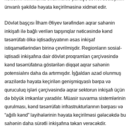
ünvanlı şəkildə həyata keçirilməsinə xidmət edir.
Dövlət başçısı İlham Əliyev tərəfindən aqrar sahənin
inkişafı ilə bağlı verilən tapşırıqlar nəticəsində kənd
təsərrüfatı ölkə iqtisadiyyatının əsas inkişaf
istiqamətlərindən birinə çevrilmişdir. Regionların sosial-
iqtisadi inkişafına dair dövlət proqramları çərçivəsində
kənd təsərrüfatına göstərilən diqqət aqrar sahənin
potensialını daha da artırmışdır. İşğaldan azad olunmuş
ərazilərdə həyata keçirilən genişmiqyaslı bərpa və
quruculuq işləri çərçivəsində aqrar sektorun inkişafı üçün
də böyük imkanlar yaradılır. Müasir suvarma sistemlərinin
qurulması, kənd təsərrüfatı infrastrukturlarının bərpası və
“ağıllı kənd” layihələrinin həyata keçirilməsi gələcəkdə bu
sahənin daha sürətli inkişafına təkan verəcəkdir.