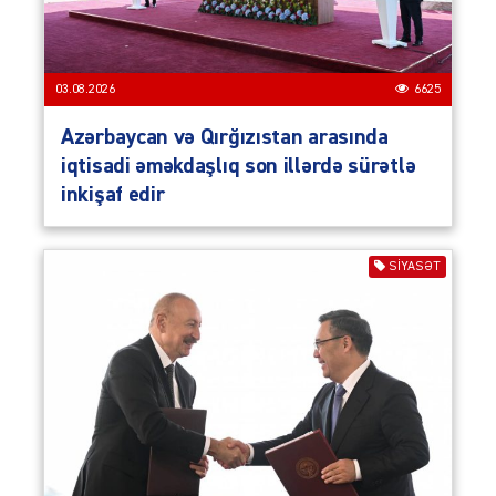
03.08.2026
6625
Azərbaycan və Qırğızıstan arasında
iqtisadi əməkdaşlıq son illərdə sürətlə
inkişaf edir
SIYASƏT