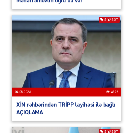
Məhərrəmovun oğlu da var
SIYASƏT
04.08.2026
4396
XİN rəhbərindən TRİPP layihəsi ilə bağlı
AÇIQLAMA
SIYASƏT