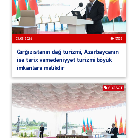
03.08.2026
5533
Qırğızıstanın dağ turizmi, Azərbaycanın
isə tarix vəmədəniyyət turizmi böyük
imkanlara malikdir
SIYASƏT