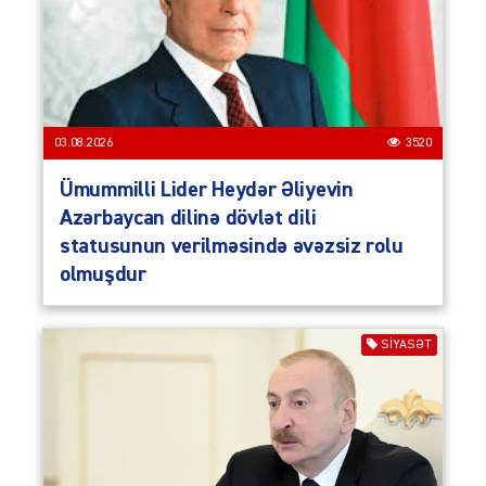
03.08.2026
3520
Ümummilli Lider Heydər Əliyevin
Azərbaycan dilinə dövlət dili
statusunun verilməsində əvəzsiz rolu
olmuşdur
SIYASƏT