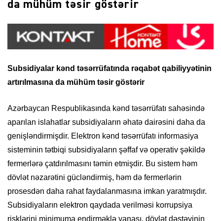
da mühüm təsir göstərir
Subsidiyalar kənd təsərrüfatında rəqabət qabiliyyətinin
artırılmasına da mühüm təsir göstərir
Azərbaycan Respublikasında kənd təsərrüfatı sahəsində
aparılan islahatlar subsidiyaların əhatə dairəsini daha da
genişləndirmişdir. Elektron kənd təsərrüfatı informasiya
sisteminin tətbiqi subsidiyaların şəffaf və operativ şəkildə
fermerlərə çatdırılmasını təmin etmişdir. Bu sistem həm
dövlət nəzarətini gücləndirmiş, həm də fermerlərin
prosesdən daha rahat faydalanmasına imkan yaratmışdır.
Subsidiyaların elektron qaydada verilməsi korrupsiya
risklərini minimuma endirməklə yanaşı, dövlət dəstəyinin