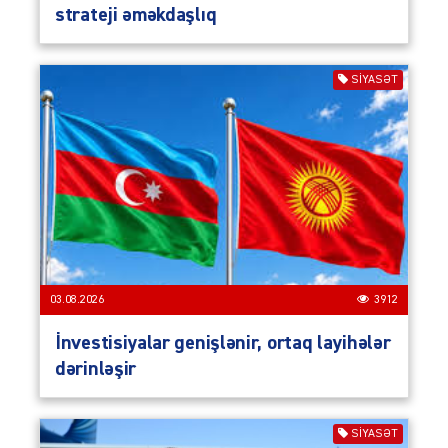
strateji əməkdaşlıq
SIYASƏT
03.08.2026
3912
İnvestisiyalar genişlənir, ortaq layihələr
dərinləşir
SIYASƏT