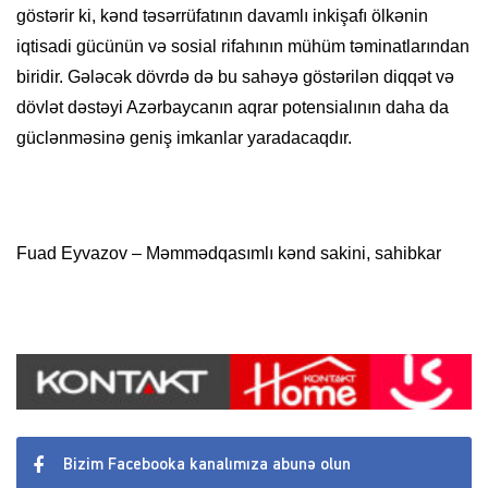
göstərir ki, kənd təsərrüfatının davamlı inkişafı ölkənin
iqtisadi gücünün və sosial rifahının mühüm təminatlarından
biridir. Gələcək dövrdə də bu sahəyə göstərilən diqqət və
dövlət dəstəyi Azərbaycanın aqrar potensialının daha da
güclənməsinə geniş imkanlar yaradacaqdır.
Fuad Eyvazov – Məmmədqasımlı kənd sakini, sahibkar
Bizim Facebooka kanalımıza abunə olun