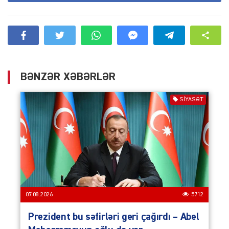
BƏNZƏR XƏBƏRLƏR
SIYASƏT
07.08.2026
5712
Prezident bu səfirləri geri çağırdı – Abel