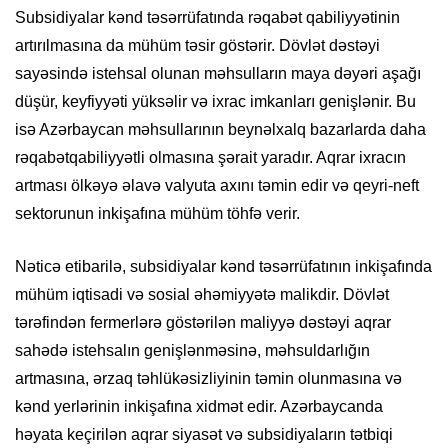
Subsidiyalar kənd təsərrüfatında rəqabət qabiliyyətinin
artırılmasına da mühüm təsir göstərir. Dövlət dəstəyi
sayəsində istehsal olunan məhsulların maya dəyəri aşağı
düşür, keyfiyyəti yüksəlir və ixrac imkanları genişlənir. Bu
isə Azərbaycan məhsullarının beynəlxalq bazarlarda daha
rəqabətqabiliyyətli olmasına şərait yaradır. Aqrar ixracın
artması ölkəyə əlavə valyuta axını təmin edir və qeyri-neft
sektorunun inkişafına mühüm töhfə verir.
Nəticə etibarilə, subsidiyalar kənd təsərrüfatının inkişafında
mühüm iqtisadi və sosial əhəmiyyətə malikdir. Dövlət
tərəfindən fermerlərə göstərilən maliyyə dəstəyi aqrar
sahədə istehsalın genişlənməsinə, məhsuldarlığın
artmasına, ərzaq təhlükəsizliyinin təmin olunmasına və
kənd yerlərinin inkişafına xidmət edir. Azərbaycanda
həyata keçirilən aqrar siyasət və subsidiyaların tətbiqi