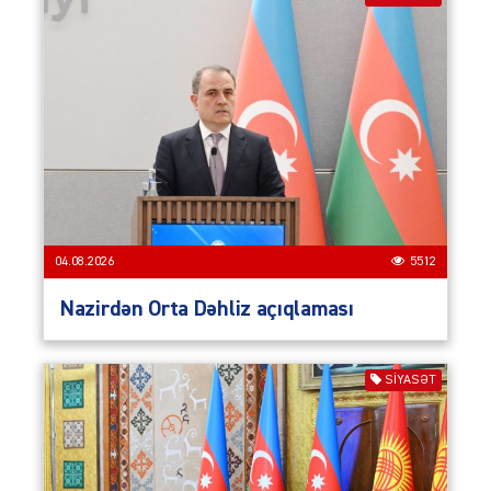
04.08.2026
5512
Nazirdən Orta Dəhliz açıqlaması
SIYASƏT