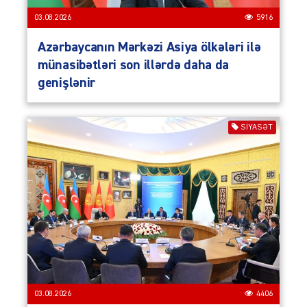
03.08.2026
5916
Azərbaycanın Mərkəzi Asiya ölkələri ilə
münasibətləri son illərdə daha da
genişlənir
SIYASƏT
03.08.2026
4406