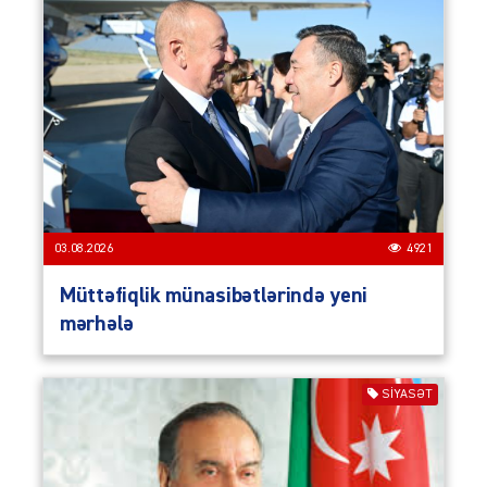
03.08.2026
4921
Müttəfiqlik münasibətlərində yeni
mərhələ
SIYASƏT