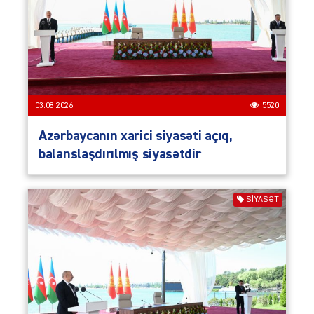
03.08.2026
5520
Azərbaycanın xarici siyasəti açıq,
balanslaşdırılmış siyasətdir
SIYASƏT