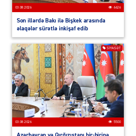
03.08.2026
6626
Son illərdə Bakı ilə Bişkek arasında
əlaqələr sürətlə inkişaf edib
SIYASƏT
03.08.2026
5500
Azərbaycan və Qırğızıstanı bir-birinə