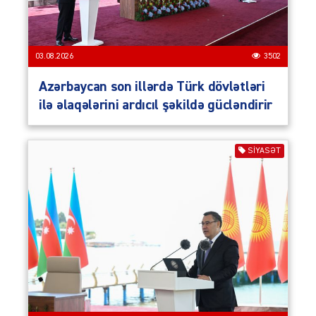
03.08.2026
3502
Azərbaycan son illərdə Türk dövlətləri
ilə əlaqələrini ardıcıl şəkildə gücləndirir
SIYASƏT