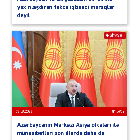
yaxınlaşdıran təkcə iqtisadi maraqlar
deyil
SIYASƏT
03.08.2026
5909
Azərbaycanın Mərkəzi Asiya ölkələri ilə
münasibətləri son illərdə daha da