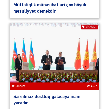
Müttəfiqlik münasibətləri çox böyük
məsuliyyət deməkdir
SIYASƏT
02.08.2026
4027
Sarsılmaz dostluq gələcəyə inam
yaradır