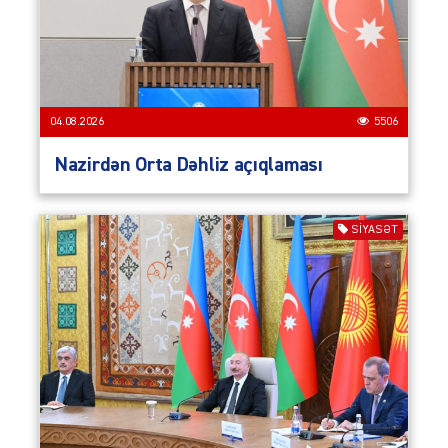
04.08.2026
5506
Nazirdən Orta Dəhliz açıqlaması
SIYASƏT