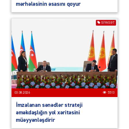
mərhələsinin əsasını qoyur
SIYASƏT
03.08.2026
5513
İmzalanan sənədlər strateji
əməkdaşlığın yol xəritəsini
müəyyənləşdirir