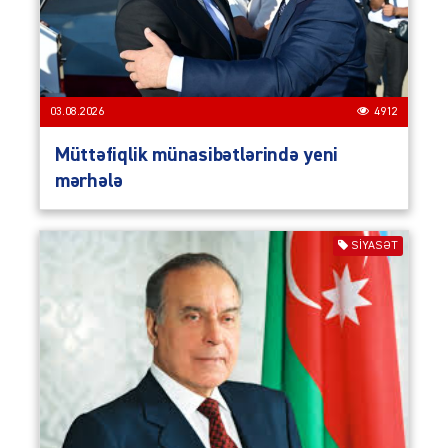
03.08.2026
4912
Müttəfiqlik münasibətlərində yeni
mərhələ
SIYASƏT