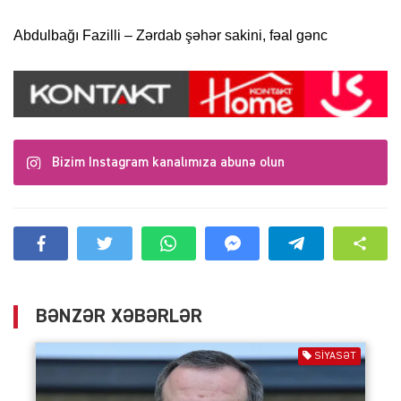
Abdulbağı Fazilli – Zərdab şəhər sakini, fəal gənc
Bizim Instagram kanalımıza abunə olun
BƏNZƏR XƏBƏRLƏR
SIYASƏT