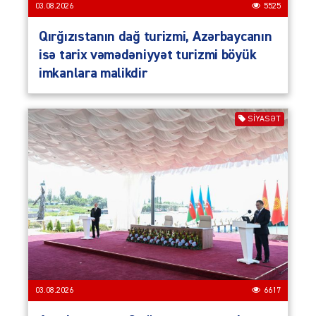
03.08.2026
5525
Qırğızıstanın dağ turizmi, Azərbaycanın
isə tarix vəmədəniyyət turizmi böyük
imkanlara malikdir
SIYASƏT
03.08.2026
6617