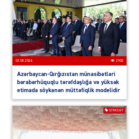
03.08.2026
2902
Azərbaycan-Qırğızıstan münasibətləri
bərabərhüquqlu tərəfdaşlığa və yüksək
etimada söykənən müttəfiqlik modelidir
SIYASƏT