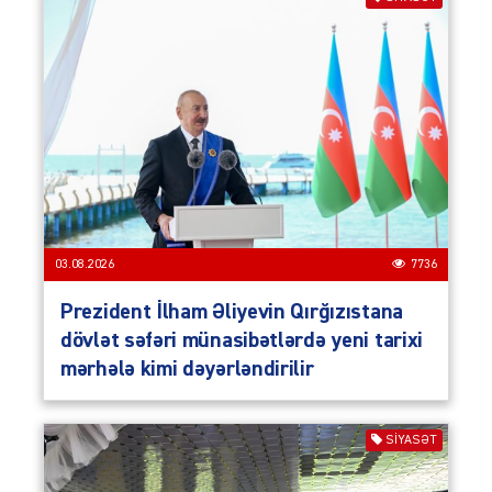
03.08.2026
7736
Prezident İlham Əliyevin Qırğızıstana
dövlət səfəri münasibətlərdə yeni tarixi
mərhələ kimi dəyərləndirilir
SIYASƏT