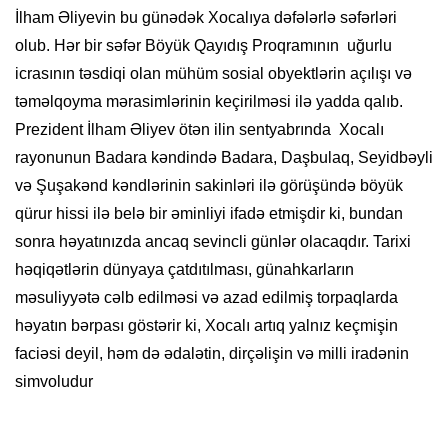
İlham Əliyevin bu günədək Xocalıya dəfələrlə səfərləri
olub. Hər bir səfər Böyük Qayıdış Proqramının uğurlu
icrasının təsdiqi olan mühüm sosial obyektlərin açılışı və
təməlqoyma mərasimlərinin keçirilməsi ilə yadda qalıb.
Prezident İlham Əliyev ötən ilin sentyabrında Xocalı
rayonunun Badara kəndində Badara, Daşbulaq, Seyidbəyli
və Şuşakənd kəndlərinin sakinləri ilə görüşündə böyük
qürur hissi ilə belə bir əminliyi ifadə etmişdir ki, bundan
sonra həyatınızda ancaq sevincli günlər olacaqdır. Tarixi
həqiqətlərin dünyaya çatdıtılması, günahkarların
məsuliyyətə cəlb edilməsi və azad edilmiş torpaqlarda
həyatın bərpası göstərir ki, Xocalı artıq yalnız keçmişin
faciəsi deyil, həm də ədalətin, dirçəlişin və milli iradənin
simvoludur