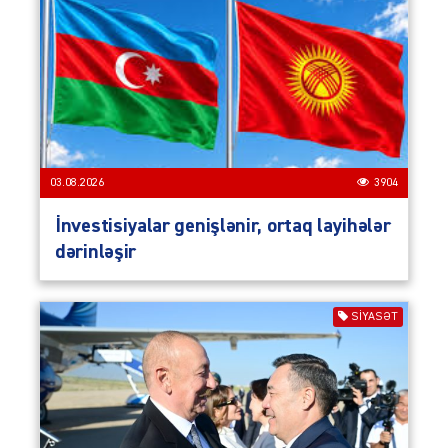
03.08.2026
3904
İnvestisiyalar genişlənir, ortaq layihələr
dərinləşir
SIYASƏT