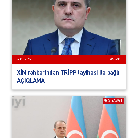
04.08.2026
4388
XİN rəhbərindən TRİPP layihəsi ilə bağlı
AÇIQLAMA
SIYASƏT