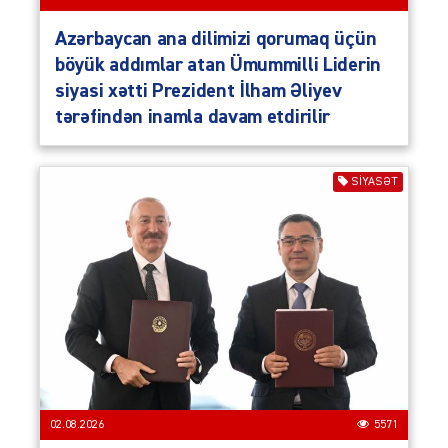
Azərbaycan ana dilimizi qorumaq üçün
böyük addımlar atan Ümummilli Liderin
siyasi xətti Prezident İlham Əliyev
tərəfindən inamla davam etdirilir
SIYASƏT
02.08.2026
5571