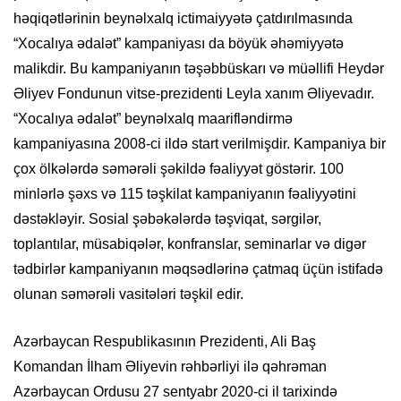
həqiqətlərinin beynəlxalq ictimaiyyətə çatdırılmasında
“Xocalıya ədalət” kampaniyası da böyük əhəmiyyətə
malikdir. Bu kampaniyanın təşəbbüskarı və müəllifi Heydər
Əliyev Fondunun vitse-prezidenti Leyla xanım Əliyevadır.
“Xocalıya ədalət” beynəlxalq maarifləndirmə
kampaniyasına 2008-ci ildə start verilmişdir. Kampaniya bir
çox ölkələrdə səmərəli şəkildə fəaliyyət göstərir. 100
minlərlə şəxs və 115 təşkilat kampaniyanın fəaliyyətini
dəstəkləyir. Sosial şəbəkələrdə təşviqat, sərgilər,
toplantılar, müsabiqələr, konfranslar, seminarlar və digər
tədbirlər kampaniyanın məqsədlərinə çatmaq üçün istifadə
olunan səmərəli vasitələri təşkil edir.
Azərbaycan Respublikasının Prezidenti, Ali Baş
Komandan İlham Əliyevin rəhbərliyi ilə qəhrəman
Azərbaycan Ordusu 27 sentyabr 2020-ci il tarixində