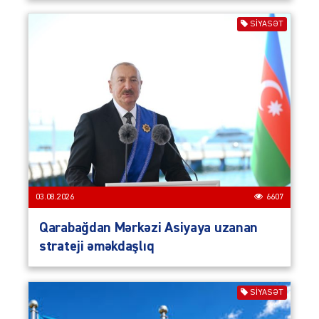
SIYASƏT
03.08.2026
6607
Qarabağdan Mərkəzi Asiyaya uzanan
strateji əməkdaşlıq
SIYASƏT