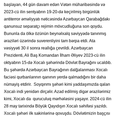
başlayan, 44 gün davam edən Vətən müharibəsində və
2023-cü ilin sentyabrın 19-20-də keçirilmiş birgünlük
antiterror əməliyyatı nəticəsində Azərbaycan Qarabağdakı
qanunsuz separatçı rejimin mövcudluğuna son qoydu.
Bununla da ölkə özünün beynəlxalq səviyyədə tanınmış
əraziləri üzərində suverenliyini tam bərpa etdi. Ata
vəsiyyəti 30 il sonra reallığa çevrildi. Azərbaycan
Prezidenti, Ali Baş Komandan İlham Əliyev 2023-сü ilin
oktyabrın 15-də Xocalı şəhərində Dövlət Bayrağını ucaldıb.
Bu şəhərdə Azərbaycan Bayrağının dalğalanması Xocalı
faciəsi qurbanlarının qanının yerdə qalmadığını bir daha
nümayiş etdirir. Soyqırımı şəhəri kimi yaddaşımızda qalan
Xocalı indi yenidən dirçəlir. Azad edilmiş digər ərazilərimiz
kimi, Xocalı da quruculuq mərhələsini yaşayır. 2024-cü ilin
28 may tarixində Böyük Qayıdışın Xocalı səhifəsi yazıldı.
Xocalı şəhəri ilk sakinlərinə qovuşdu. Dövlətimizin başçısı