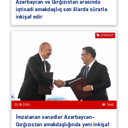
Azərbaycan və Qırğızıstan arasında
iqtisadi əməkdaşlıq son illərdə sürətlə
inkişaf edir
SIYASƏT
03.08.2026
5660
İmzalanan sənədlər Azərbaycan–
Qırğızıstan əməkdaşlığında yeni inkişaf