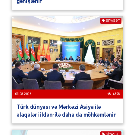
genişlənir
SIYASƏT
03.08.2026
4398
Türk dünyası və Mərkəzi Asiya ilə
əlaqələri ildən-ilə daha da möhkəmlənir
SIYASƏT