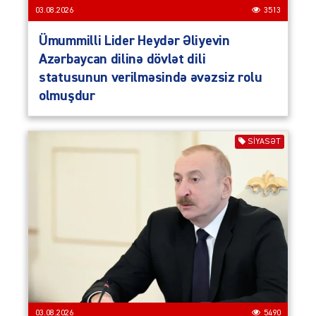
03.08.2026
3513
Ümummilli Lider Heydər Əliyevin
Azərbaycan dilinə dövlət dili
statusunun verilməsində əvəzsiz rolu
olmuşdur
SIYASƏT
03.08.2026
5490