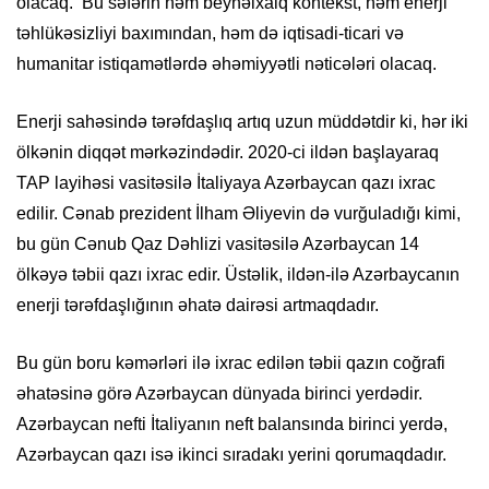
olacaq. Bu səfərin həm beynəlxalq kontekst, həm enerji
təhlükəsizliyi baxımından, həm də iqtisadi-ticari və
humanitar istiqamətlərdə əhəmiyyətli nəticələri olacaq.
Enerji sahəsində tərəfdaşlıq artıq uzun müddətdir ki, hər iki
ölkənin diqqət mərkəzindədir. 2020-ci ildən başlayaraq
TAP layihəsi vasitəsilə İtaliyaya Azərbaycan qazı ixrac
edilir. Cənab prezident İlham Əliyevin də vurğuladığı kimi,
bu gün Cənub Qaz Dəhlizi vasitəsilə Azərbaycan 14
ölkəyə təbii qazı ixrac edir. Üstəlik, ildən-ilə Azərbaycanın
enerji tərəfdaşlığının əhatə dairəsi artmaqdadır.
Bu gün boru kəmərləri ilə ixrac edilən təbii qazın coğrafi
əhatəsinə görə Azərbaycan dünyada birinci yerdədir.
Azərbaycan nefti İtaliyanın neft balansında birinci yerdə,
Azərbaycan qazı isə ikinci sıradakı yerini qorumaqdadır.