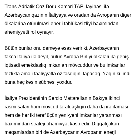
Trans-Adriatik Qaz Boru Kəməri TAP layihəsi ilə
Azərbaycan qazının İtaliyaya və oradan da Avropanın digər
ölkələrinə ötürülməsi enerji təhlükəsizliyi baxımından
əhəmiyyətli rol oynayır.
Bütün bunlar onu deməyə əsas verir ki, Azərbaycanın
təkcə İtaliya ilə deyil, bütün Avropa Birliyi ölkələri ilə geniş
iqtisadi əməkdaşlıq imkanları mövcuddur və bu imkanlar
tezliklə əməli fəaliyyətlə öz təsdiqini tapacaq. Yəqin ki, indi
buna heç kəsin şübhəsi yoxdur.
İtaliya Prezidentinin Sercio Mattarellanın Bakıya ikinci
rəsmi səfəri həm mövcud tərəfdaşlığın daha da irəliləməsi,
həm də hər iki tərəf üçün yeni-yeni imkanlar yaranması
baxımından strateji əhəmiyyət kəsb edir. Diqqətçəkən
məqamlardan biri də Azərbaycanın Avropanın enerji