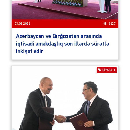
03.08.2026
6627
Azərbaycan və Qırğızıstan arasında
iqtisadi əməkdaşlıq son illərdə sürətlə
inkişaf edir
SIYASƏT