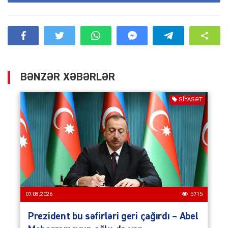
BƏNZƏR XƏBƏRLƏR
SIYASƏT
07.08.2026
5715
Prezident bu səfirləri geri çağırdı – Abel