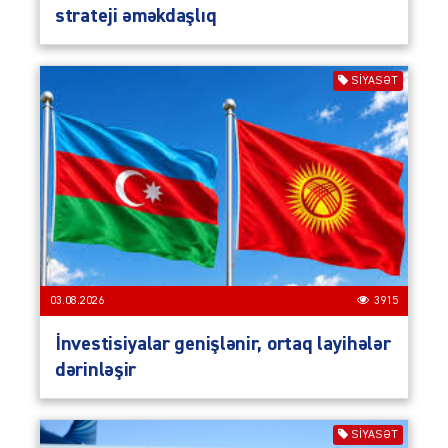
strateji əməkdaşlıq
SIYASƏT
03.08.2026
3915
İnvestisiyalar genişlənir, ortaq layihələr
dərinləşir
SIYASƏT