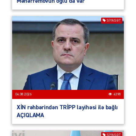
Məhərrəmovun oğlu da var
SIYASƏT
04.08.2026
4398
XİN rəhbərindən TRİPP layihəsi ilə bağlı
AÇIQLAMA
SIYASƏT