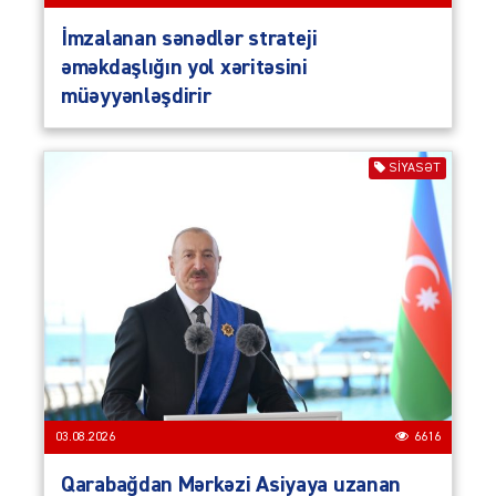
İmzalanan sənədlər strateji
əməkdaşlığın yol xəritəsini
müəyyənləşdirir
SIYASƏT
03.08.2026
6616
Qarabağdan Mərkəzi Asiyaya uzanan