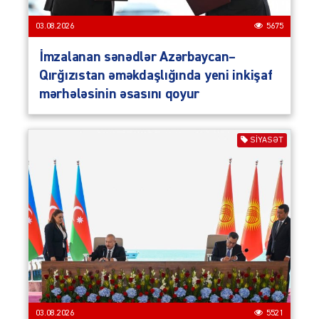
03.08.2026
5675
İmzalanan sənədlər Azərbaycan–
Qırğızıstan əməkdaşlığında yeni inkişaf
mərhələsinin əsasını qoyur
SIYASƏT
03.08.2026
5521