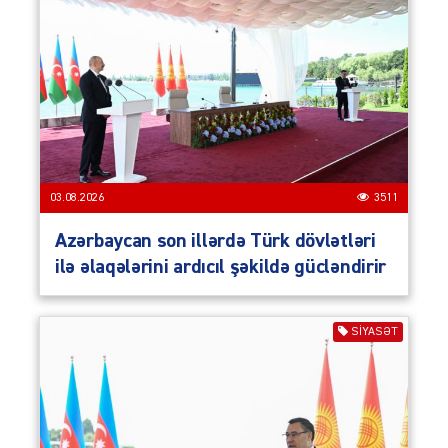
03.08.2026
3511
Azərbaycan son illərdə Türk dövlətləri
ilə əlaqələrini ardıcıl şəkildə gücləndirir
SIYASƏT