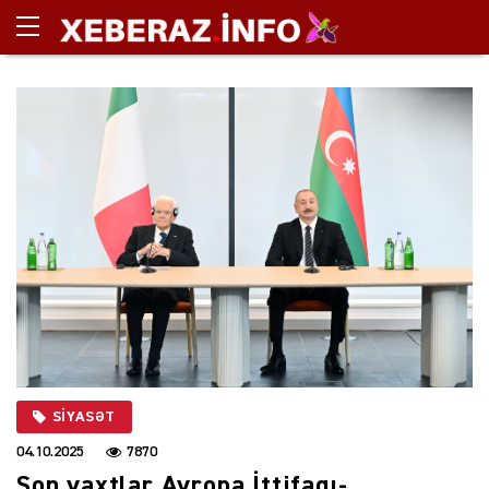
SIYASƏT
04.10.2025
7870
Son vaxtlar Avropa İttifaqı-