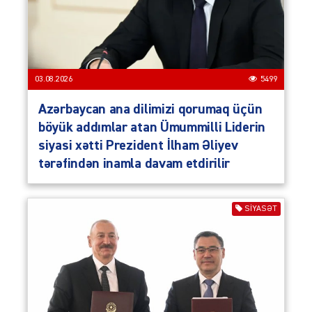
03.08.2026
5499
Azərbaycan ana dilimizi qorumaq üçün
böyük addımlar atan Ümummilli Liderin
siyasi xətti Prezident İlham Əliyev
tərəfindən inamla davam etdirilir
SIYASƏT