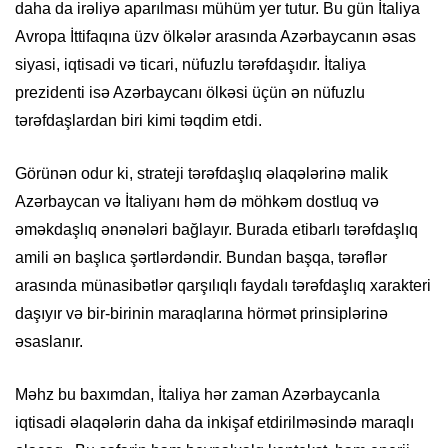
daha da irəliyə aparılması mühüm yer tutur. Bu gün İtaliya
Avropa İttifaqına üzv ölkələr arasında Azərbaycanın əsas
siyasi, iqtisadi və ticari, nüfuzlu tərəfdaşıdır. İtaliya
prezidenti isə Azərbaycanı ölkəsi üçün ən nüfuzlu
tərəfdaşlardan biri kimi təqdim etdi.
Görünən odur ki, strateji tərəfdaşlıq əlaqələrinə malik
Azərbaycan və İtaliyanı həm də möhkəm dostluq və
əməkdaşlıq ənənələri bağlayır. Burada etibarlı tərəfdaşlıq
amili ən başlıca şərtlərdəndir. Bundan başqa, tərəflər
arasında münasibətlər qarşılıqlı faydalı tərəfdaşlıq xarakteri
daşıyır və bir-birinin maraqlarına hörmət prinsiplərinə
əsaslanır.
Məhz bu baxımdan, İtaliya hər zaman Azərbaycanla
iqtisadi əlaqələrin daha da inkişaf etdirilməsində maraqlı