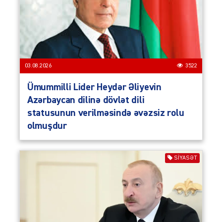
03.08.2026
3522
Ümummilli Lider Heydər Əliyevin
Azərbaycan dilinə dövlət dili
statusunun verilməsində əvəzsiz rolu
olmuşdur
SIYASƏT