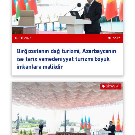
03.08.2026
5537
Qırğızıstanın dağ turizmi, Azərbaycanın
isə tarix vəmədəniyyət turizmi böyük
imkanlara malikdir
SIYASƏT