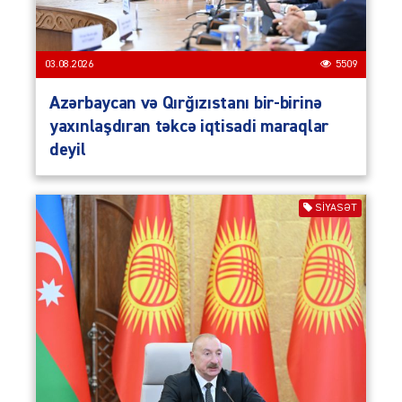
03.08.2026
5509
Azərbaycan və Qırğızıstanı bir-birinə
yaxınlaşdıran təkcə iqtisadi maraqlar
deyil
SIYASƏT