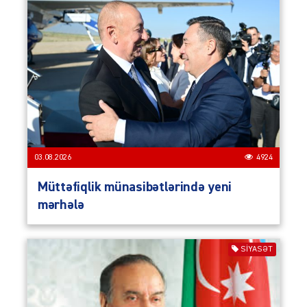
03.08.2026
4924
Müttəfiqlik münasibətlərində yeni
mərhələ
SIYASƏT