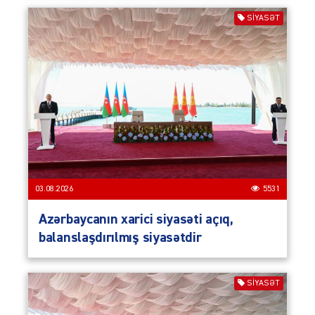
SIYASƏT
03.08.2026
5531
Azərbaycanın xarici siyasəti açıq,
balanslaşdırılmış siyasətdir
SIYASƏT