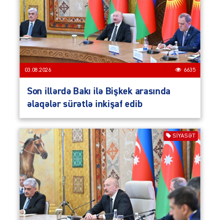
03.08.2026
6635
Son illərdə Bakı ilə Bişkek arasında
əlaqələr sürətlə inkişaf edib
SIYASƏT