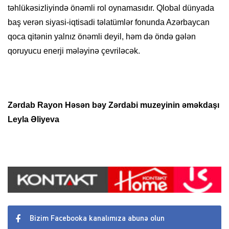
təhlükəsizliyində önəmli rol oynamasıdır. Qlobal dünyada
baş verən siyasi-iqtisadi təlatümlər fonunda Azərbaycan
qoca qitənin yalnız önəmli deyil, həm də öndə gələn
qoruyucu enerji mələyinə çevriləcək.
Zərdab Rayon Həsən bəy Zərdabi muzeyinin əməkdaşı
Leyla Əliyeva
Bizim Facebooka kanalımıza abunə olun