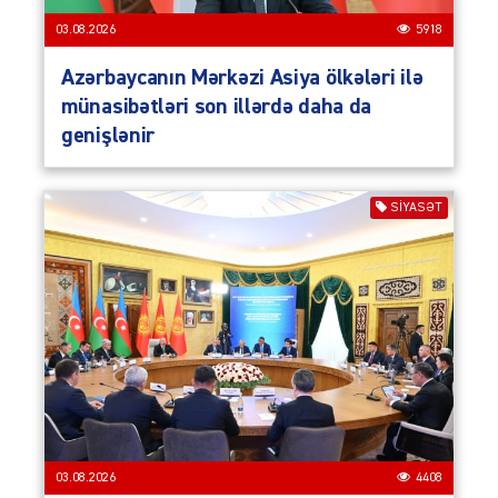
03.08.2026
5918
Azərbaycanın Mərkəzi Asiya ölkələri ilə
münasibətləri son illərdə daha da
genişlənir
SIYASƏT
03.08.2026
4408