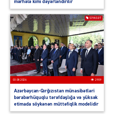
mərhələ kimi dəyərləndirilir
SIYASƏT
03.08.2026
2909
Azərbaycan-Qırğızıstan münasibətləri
bərabərhüquqlu tərəfdaşlığa və yüksək
etimada söykənən müttəfiqlik modelidir