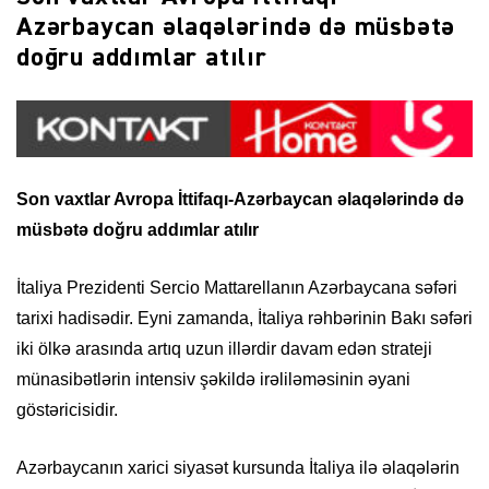
Azərbaycan əlaqələrində də müsbətə
doğru addımlar atılır
Son vaxtlar Avropa İttifaqı-Azərbaycan əlaqələrində də
müsbətə doğru addımlar atılır
İtaliya Prezidenti Sercio Mattarellanın Azərbaycana səfəri
tarixi hadisədir. Eyni zamanda, İtaliya rəhbərinin Bakı səfəri
iki ölkə arasında artıq uzun illərdir davam edən strateji
münasibətlərin intensiv şəkildə irəliləməsinin əyani
göstəricisidir.
Azərbaycanın xarici siyasət kursunda İtaliya ilə əlaqələrin