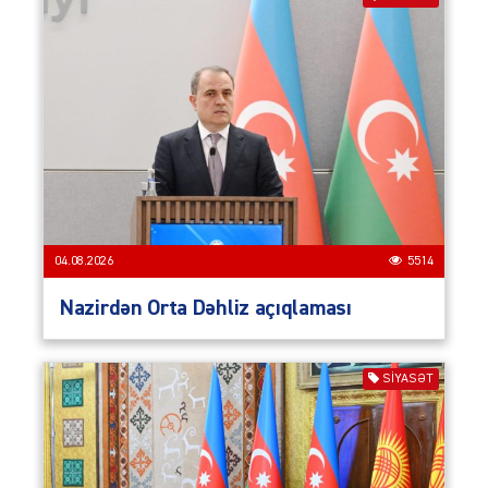
04.08.2026
5514
Nazirdən Orta Dəhliz açıqlaması
SIYASƏT