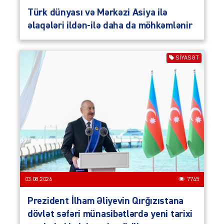
Türk dünyası və Mərkəzi Asiya ilə
əlaqələri ildən-ilə daha da möhkəmlənir
SIYASƏT
03.08.2026
7745
Prezident İlham Əliyevin Qırğızıstana
dövlət səfəri münasibətlərdə yeni tarixi