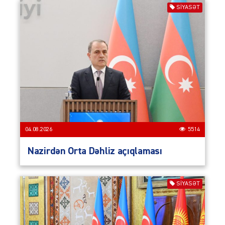
SIYASƏT
04.08.2026
5514
Nazirdən Orta Dəhliz açıqlaması
SIYASƏT