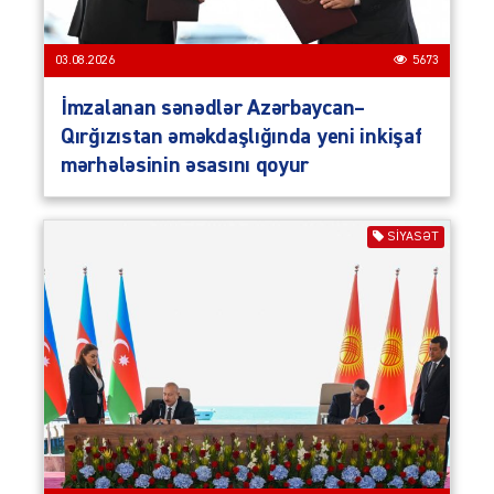
03.08.2026
5673
İmzalanan sənədlər Azərbaycan–
Qırğızıstan əməkdaşlığında yeni inkişaf
mərhələsinin əsasını qoyur
SIYASƏT