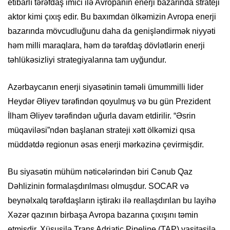
etibarlı tərəfdaş imici ilə Avropanın enerji bazarında strateji
aktor kimi çıxış edir. Bu baxımdan ölkəmizin Avropa enerji
bazarında mövcudluğunu daha da genişləndirmək niyyəti
həm milli maraqlara, həm də tərəfdaş dövlətlərin enerji
təhlükəsizliyi strategiyalarına tam uyğundur.
Azərbaycanın enerji siyasətinin təməli ümummilli lider
Heydər Əliyev tərəfindən qoyulmuş və bu gün Prezident
İlham Əliyev tərəfindən uğurla davam etdirilir. “Əsrin
müqaviləsi”ndən başlanan strateji xətt ölkəmizi qısa
müddətdə regionun əsas enerji mərkəzinə çevirmişdir.
Bu siyasətin mühüm nəticələrindən biri Cənub Qaz
Dəhlizinin formalaşdırılması olmuşdur. SOCAR və
beynəlxalq tərəfdaşların iştirakı ilə reallaşdırılan bu layihə
Xəzər qazının birbaşa Avropa bazarına çıxışını təmin
etmişdir. Xüsusilə Trans Adriatic Pipeline (TAP) vasitəsilə