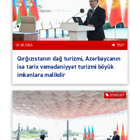
03.08.2026
5537
Qırğızıstanın dağ turizmi, Azərbaycanın
isə tarix vəmədəniyyət turizmi böyük
imkanlara malikdir
SIYASƏT