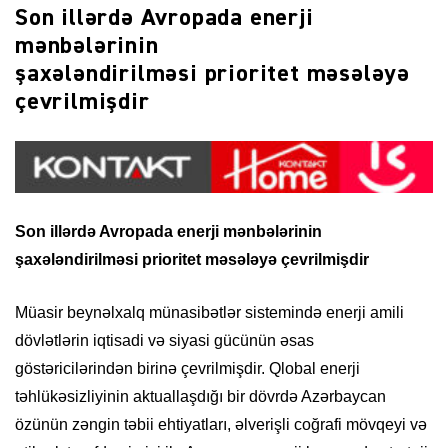
Son illərdə Avropada enerji
mənbələrinin
şaxələndirilməsi prioritet məsələyə
çevrilmişdir
Son illərdə Avropada enerji mənbələrinin
şaxələndirilməsi
prioritet məsələyə çevrilmişdir
Müasir beynəlxalq münasibətlər sistemində enerji amili
dövlətlərin iqtisadi və siyasi gücünün əsas
göstəricilərindən birinə çevrilmişdir. Qlobal enerji
təhlükəsizliyinin aktuallaşdığı bir dövrdə Azərbaycan
özünün zəngin təbii ehtiyatları, əlverişli coğrafi mövqeyi və