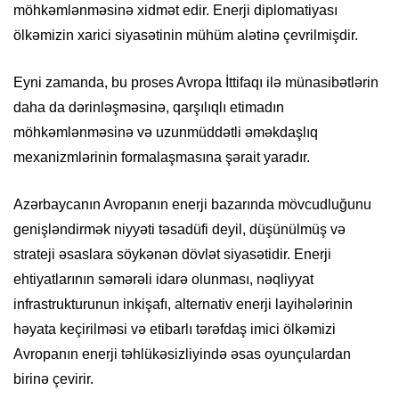
möhkəmlənməsinə xidmət edir. Enerji diplomatiyası
ölkəmizin xarici siyasətinin mühüm alətinə çevrilmişdir.
Eyni zamanda, bu proses Avropa İttifaqı ilə münasibətlərin
daha da dərinləşməsinə, qarşılıqlı etimadın
möhkəmlənməsinə və uzunmüddətli əməkdaşlıq
mexanizmlərinin formalaşmasına şərait yaradır.
Azərbaycanın Avropanın enerji bazarında mövcudluğunu
genişləndirmək niyyəti təsadüfi deyil, düşünülmüş və
strateji əsaslara söykənən dövlət siyasətidir. Enerji
ehtiyatlarının səmərəli idarə olunması, nəqliyyat
infrastrukturunun inkişafı, alternativ enerji layihələrinin
həyata keçirilməsi və etibarlı tərəfdaş imici ölkəmizi
Avropanın enerji təhlükəsizliyində əsas oyunçulardan
birinə çevirir.