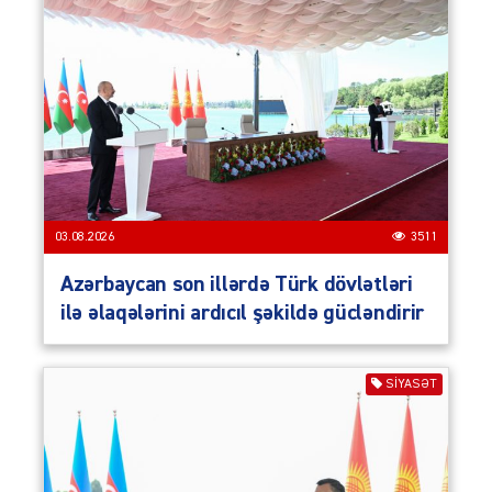
03.08.2026
3511
Azərbaycan son illərdə Türk dövlətləri
ilə əlaqələrini ardıcıl şəkildə gücləndirir
SIYASƏT