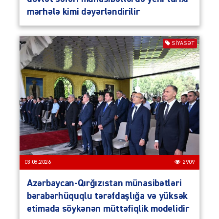
mərhələ kimi dəyərləndirilir
SIYASƏT
03.08.2026
2909
Azərbaycan-Qırğızıstan münasibətləri
bərabərhüquqlu tərəfdaşlığa və yüksək
etimada söykənən müttəfiqlik modelidir