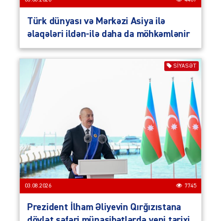
Türk dünyası və Mərkəzi Asiya ilə
əlaqələri ildən-ilə daha da möhkəmlənir
SIYASƏT
03.08.2026
7745
Prezident İlham Əliyevin Qırğızıstana
dövlət səfəri münasibətlərdə yeni tarixi