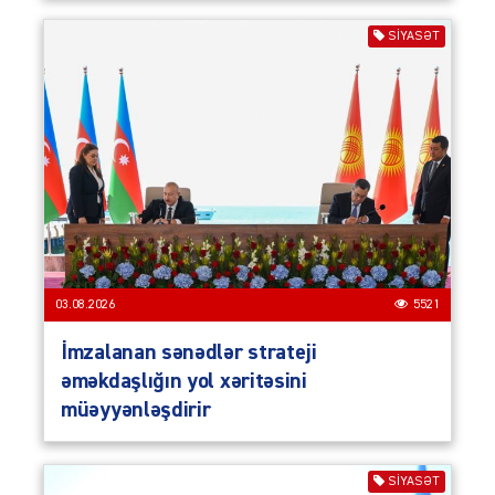
SIYASƏT
03.08.2026
5521
İmzalanan sənədlər strateji
əməkdaşlığın yol xəritəsini
müəyyənləşdirir
SIYASƏT