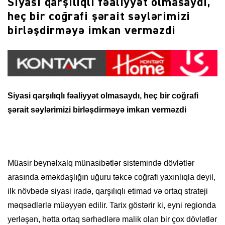
Siyasi qarşılıqlı fəaliyyət olmasaydı,
heç bir coğrafi şərait səylərimizi
birləşdirməyə imkan verməzdi
Siyasi qarşılıqlı fəaliyyət olmasaydı, heç bir coğrafi
şərait səylərimizi birləşdirməyə imkan verməzdi
Müasir beynəlxalq münasibətlər sistemində dövlətlər
arasında əməkdaşlığın uğuru təkcə coğrafi yaxınlıqla deyil,
ilk növbədə siyasi iradə, qarşılıqlı etimad və ortaq strateji
məqsədlərlə müəyyən edilir. Tarix göstərir ki, eyni regionda
yerləşən, hətta ortaq sərhədlərə malik olan bir çox dövlətlər