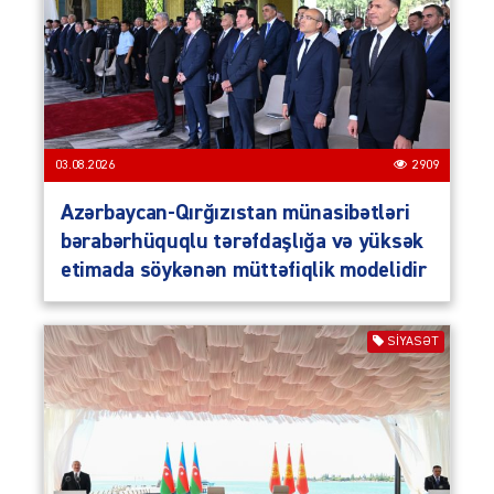
03.08.2026
2909
Azərbaycan-Qırğızıstan münasibətləri
bərabərhüquqlu tərəfdaşlığa və yüksək
etimada söykənən müttəfiqlik modelidir
SIYASƏT