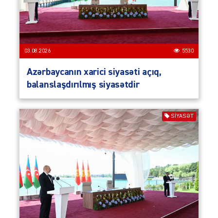
03.08.2026
5530
Azərbaycanın xarici siyasəti açıq,
balanslaşdırılmış siyasətdir
SIYASƏT