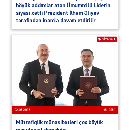
böyük addımlar atan Ümummilli Liderin
siyasi xətti Prezident İlham Əliyev
tərəfindən inamla davam etdirilir
SIYASƏT
02.08.2026
5581
Müttəfiqlik münasibətləri çox böyük
məsuliyyət deməkdir