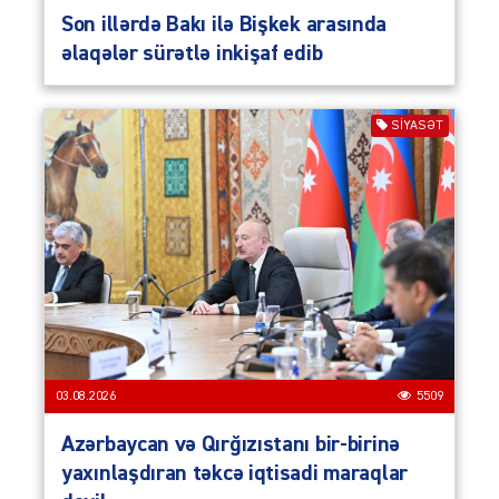
Son illərdə Bakı ilə Bişkek arasında
əlaqələr sürətlə inkişaf edib
SIYASƏT
03.08.2026
5509
Azərbaycan və Qırğızıstanı bir-birinə
yaxınlaşdıran təkcə iqtisadi maraqlar