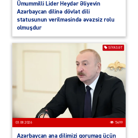
Ümummilli Lider Heydər Əliyevin
Azərbaycan dilinə dövlət dili
statusunun verilməsində əvəzsiz rolu
olmuşdur
SIYASƏT
03.08.2026
5499
Azərbaycan ana dilimizi qorumaq üçün