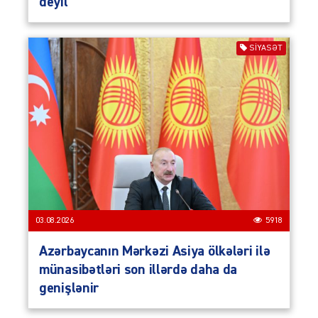
deyil
SIYASƏT
03.08.2026
5918
Azərbaycanın Mərkəzi Asiya ölkələri ilə
münasibətləri son illərdə daha da
genişlənir