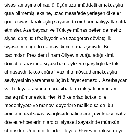
siyasi anlaşma olmadığı üçün uzunmüddətli əməkdaşlıq
qura bilməmiş, əksinə, uzaq məsafədə yerləşən ölkələr
güclü siyasi tərəfdaşlıq sayəsində mühüm nailiyyətlər əldə
etmişlər. Azərbaycan və Türkiyə münasibətləri də məhz
siyasi qarşılıqlı fəaliyyətin və uzaqgörən dövlətçilik
siyasətinin uğurlu nəticəsi kimi formalaşmışdır. Bu
baxımdan Prezident İlham Əliyevin vurğuladığı kimi,
dövlətlər arasında siyasi həmrəylik və qarşılıqlı dəstək
olmasaydı, təkcə coğrafi yaxınlıq mövcud əməkdaşlıq
səviyyəsinin yaranması üçün kifayət etməzdi. Azərbaycan
və Türkiyə arasında münasibətlərin inkişafı bunun ən
parlaq nümunəsidir. Hər iki ölkə ortaq tarixə, dilə,
mədəniyyətə və mənəvi dəyərlərə malik olsa da, bu
amillərin real siyasi və iqtisadi nəticələrə çevrilməsi məhz
dövlət rəhbərlərinin ardıcıl siyasəti sayəsində mümkün
olmuşdur. Ümummilli Lider Heydər Əliyevin irəli sürdüyü