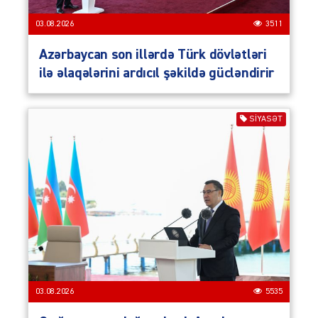
03.08.2026
3511
Azərbaycan son illərdə Türk dövlətləri
ilə əlaqələrini ardıcıl şəkildə gücləndirir
SIYASƏT
03.08.2026
5535