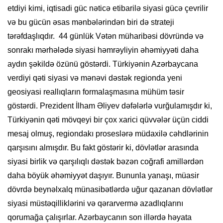
etdiyi kimi, iqtisadi güc nəticə etibarilə siyasi gücə çevrilir
və bu gücün əsas mənbələrindən biri də strateji
tərəfdaşlıqdır. 44 günlük Vətən müharibəsi dövründə və
sonrakı mərhələdə siyasi həmrəyliyin əhəmiyyəti daha
aydın şəkildə özünü göstərdi. Türkiyənin Azərbaycana
verdiyi qəti siyasi və mənəvi dəstək regionda yeni
geosiyasi reallıqların formalaşmasına mühüm təsir
göstərdi. Prezident İlham Əliyev dəfələrlə vurğulamışdır ki,
Türkiyənin qəti mövqeyi bir çox xarici qüvvələr üçün ciddi
mesaj olmuş, regiondakı proseslərə müdaxilə cəhdlərinin
qarşısını almışdır. Bu fakt göstərir ki, dövlətlər arasında
siyasi birlik və qarşılıqlı dəstək bəzən coğrafi amillərdən
daha böyük əhəmiyyət daşıyır. Bununla yanaşı, müasir
dövrdə beynəlxalq münasibətlərdə uğur qazanan dövlətlər
siyasi müstəqilliklərini və qərarvermə azadlıqlarını
qorumağa çalışırlar. Azərbaycanın son illərdə həyata