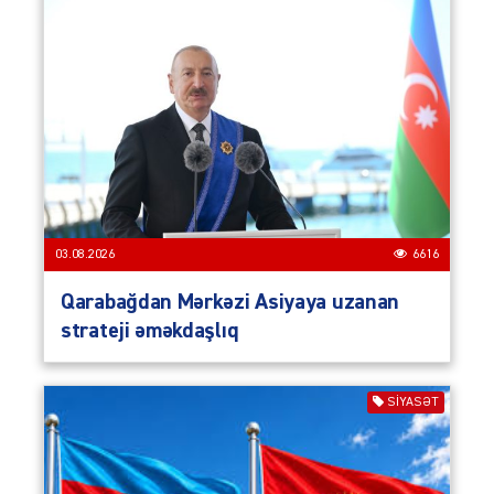
03.08.2026
6616
Qarabağdan Mərkəzi Asiyaya uzanan
strateji əməkdaşlıq
SIYASƏT