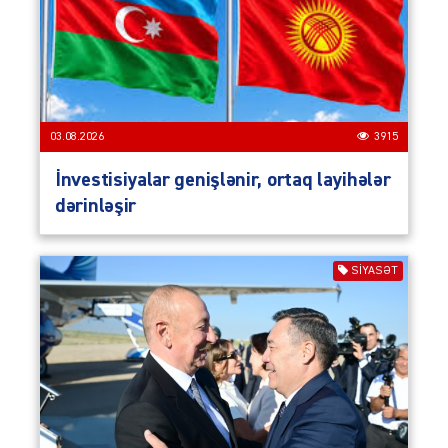
03.08.2026
3915
İnvestisiyalar genişlənir, ortaq layihələr
dərinləşir
SIYASƏT