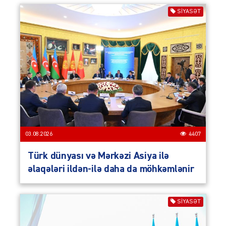
SIYASƏT
03.08.2026
4407
Türk dünyası və Mərkəzi Asiya ilə
əlaqələri ildən-ilə daha da möhkəmlənir
SIYASƏT