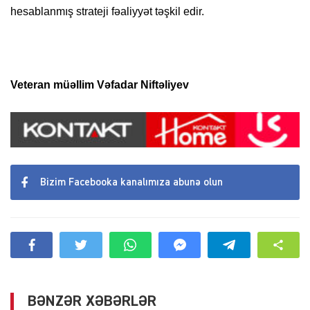
hesablanmış strateji fəaliyyət təşkil edir.
Veteran müəllim Vəfadar Niftəliyev
Bizim Facebooka kanalımıza abunə olun
BƏNZƏR XƏBƏRLƏR