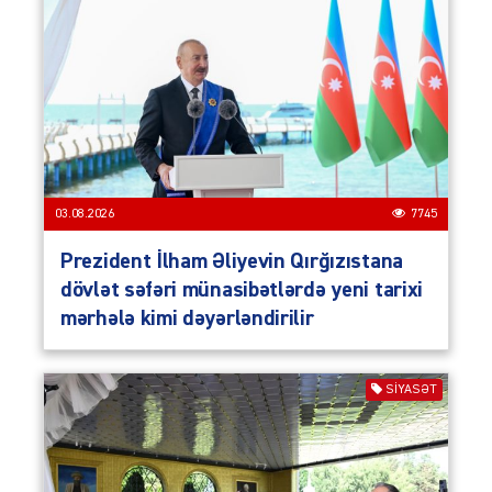
03.08.2026
7745
Prezident İlham Əliyevin Qırğızıstana
dövlət səfəri münasibətlərdə yeni tarixi
mərhələ kimi dəyərləndirilir
SIYASƏT