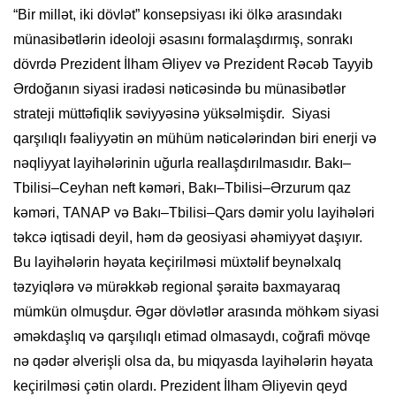
“Bir millət, iki dövlət” konsepsiyası iki ölkə arasındakı
münasibətlərin ideoloji əsasını formalaşdırmış, sonrakı
dövrdə Prezident İlham Əliyev və Prezident Rəcəb Tayyib
Ərdoğanın siyasi iradəsi nəticəsində bu münasibətlər
strateji müttəfiqlik səviyyəsinə yüksəlmişdir. Siyasi
qarşılıqlı fəaliyyətin ən mühüm nəticələrindən biri enerji və
nəqliyyat layihələrinin uğurla reallaşdırılmasıdır. Bakı–
Tbilisi–Ceyhan neft kəməri, Bakı–Tbilisi–Ərzurum qaz
kəməri, TANAP və Bakı–Tbilisi–Qars dəmir yolu layihələri
təkcə iqtisadi deyil, həm də geosiyasi əhəmiyyət daşıyır.
Bu layihələrin həyata keçirilməsi müxtəlif beynəlxalq
təzyiqlərə və mürəkkəb regional şəraitə baxmayaraq
mümkün olmuşdur. Əgər dövlətlər arasında möhkəm siyasi
əməkdaşlıq və qarşılıqlı etimad olmasaydı, coğrafi mövqe
nə qədər əlverişli olsa da, bu miqyasda layihələrin həyata
keçirilməsi çətin olardı. Prezident İlham Əliyevin qeyd