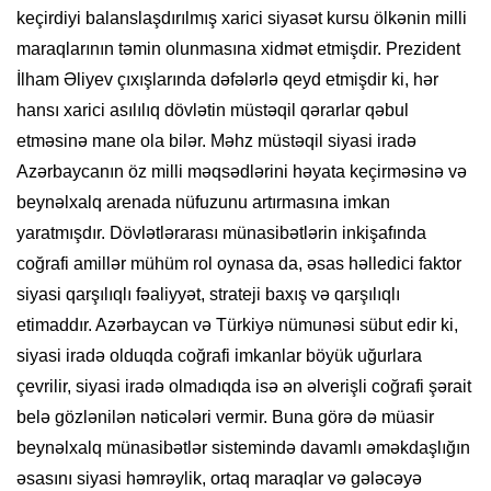
keçirdiyi balanslaşdırılmış xarici siyasət kursu ölkənin milli
maraqlarının təmin olunmasına xidmət etmişdir. Prezident
İlham Əliyev çıxışlarında dəfələrlə qeyd etmişdir ki, hər
hansı xarici asılılıq dövlətin müstəqil qərarlar qəbul
etməsinə mane ola bilər. Məhz müstəqil siyasi iradə
Azərbaycanın öz milli məqsədlərini həyata keçirməsinə və
beynəlxalq arenada nüfuzunu artırmasına imkan
yaratmışdır. Dövlətlərarası münasibətlərin inkişafında
coğrafi amillər mühüm rol oynasa da, əsas həlledici faktor
siyasi qarşılıqlı fəaliyyət, strateji baxış və qarşılıqlı
etimaddır. Azərbaycan və Türkiyə nümunəsi sübut edir ki,
siyasi iradə olduqda coğrafi imkanlar böyük uğurlara
çevrilir, siyasi iradə olmadıqda isə ən əlverişli coğrafi şərait
belə gözlənilən nəticələri vermir. Buna görə də müasir
beynəlxalq münasibətlər sistemində davamlı əməkdaşlığın
əsasını siyasi həmrəylik, ortaq maraqlar və gələcəyə