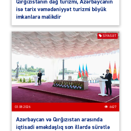
Qırğızıstanın dağ turizmi, Azərbaycanın
isə tarix vəmədəniyyət turizmi böyük
imkanlara malikdir
SIYASƏT
03.08.2026
6627
Azərbaycan və Qırğızıstan arasında
iqtisadi əməkdaşlıq son illərdə sürətlə