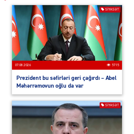
SIYASƏT
07.08.2026
5715
Prezident bu səfirləri geri çağırdı – Abel
Məhərrəmovun oğlu da var
SIYASƏT