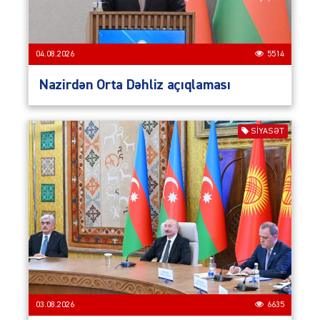
04.08.2026
5514
Nazirdən Orta Dəhliz açıqlaması
SIYASƏT
03.08.2026
6635