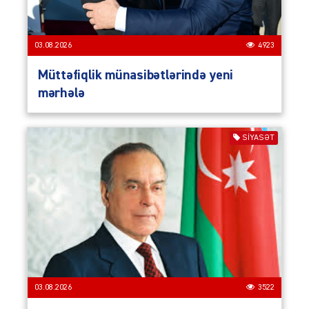
03.08.2026
4923
Müttəfiqlik münasibətlərində yeni
mərhələ
SIYASƏT
03.08.2026
3522