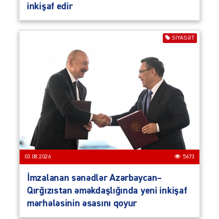
inkişaf edir
SIYASƏT
03.08.2026
5673
İmzalanan sənədlər Azərbaycan–
Qırğızıstan əməkdaşlığında yeni inkişaf
mərhələsinin əsasını qoyur