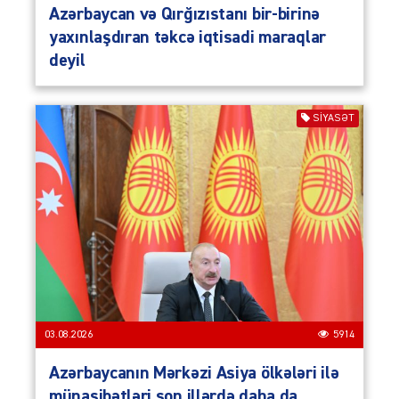
Azərbaycan və Qırğızıstanı bir-birinə
yaxınlaşdıran təkcə iqtisadi maraqlar
deyil
SIYASƏT
03.08.2026
5914
Azərbaycanın Mərkəzi Asiya ölkələri ilə
münasibətləri son illərdə daha da