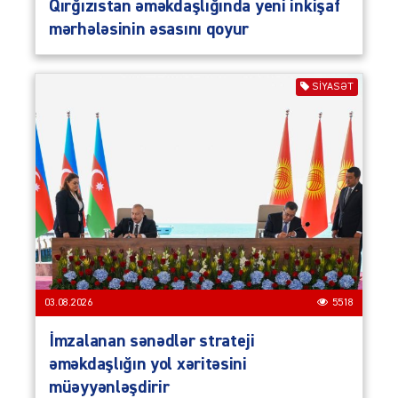
Qırğızıstan əməkdaşlığında yeni inkişaf
mərhələsinin əsasını qoyur
SIYASƏT
03.08.2026
5518
İmzalanan sənədlər strateji
əməkdaşlığın yol xəritəsini
müəyyənləşdirir