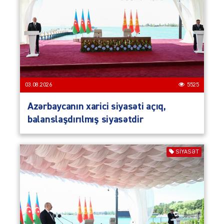
03.08.2026
5525
Azərbaycanın xarici siyasəti açıq,
balanslaşdırılmış siyasətdir
SIYASƏT