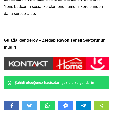
Yəni, büdcənin sosial xərcləri onun ümumi xərclərindən
daha sürətlə artıb.
Gülağa İgəndərov – Zərdab Rayon Təhsil Sektorunun
müdiri
Şahidi olduğunuz hadisələri çəkib bizə göndərin