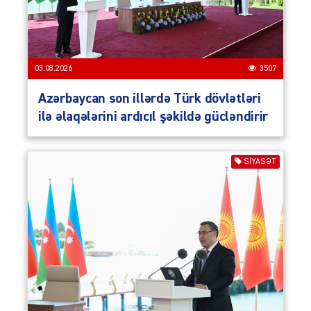
03.08.2026
3507
Azərbaycan son illərdə Türk dövlətləri
ilə əlaqələrini ardıcıl şəkildə gücləndirir
SIYASƏT