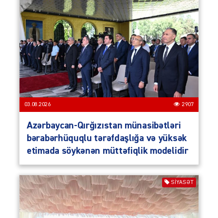
03.08.2026
2907
Azərbaycan-Qırğızıstan münasibətləri
bərabərhüquqlu tərəfdaşlığa və yüksək
etimada söykənən müttəfiqlik modelidir
SIYASƏT