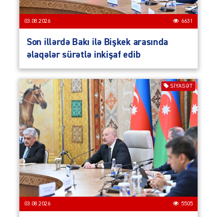
03.08.2026
6631
Son illərdə Bakı ilə Bişkek arasında
əlaqələr sürətlə inkişaf edib
SIYASƏT
03.08.2026
5505