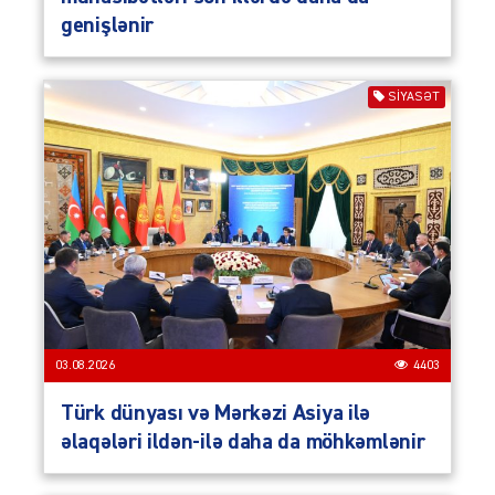
genişlənir
SIYASƏT
03.08.2026
4403
Türk dünyası və Mərkəzi Asiya ilə
əlaqələri ildən-ilə daha da möhkəmlənir