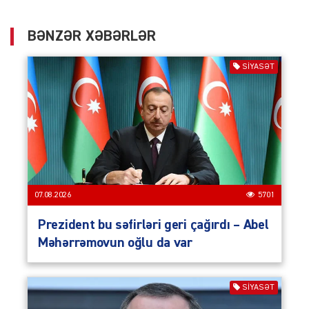
BƏNZƏR XƏBƏRLƏR
SIYASƏT
07.08.2026
5701
Prezident bu səfirləri geri çağırdı – Abel
Məhərrəmovun oğlu da var
SIYASƏT