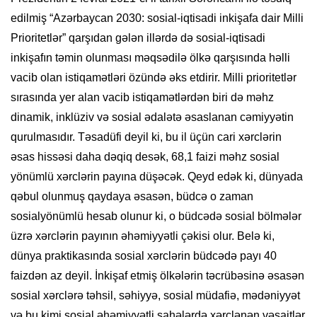
edilmiş “Azərbaycan 2030: sosial-iqtisadi inkişafa dair Milli
Prioritetlər” qarşıdan gələn illərdə də sosial-iqtisadi
inkişafın təmin olunması məqsədilə ölkə qarşısında həlli
vacib olan istiqamətləri özündə əks etdirir. Milli prioritetlər
sırasında yer alan vacib istiqamətlərdən biri də məhz
dinamik, inklüziv və sosial ədalətə əsaslanan cəmiyyətin
qurulmasıdır. Təsadüfi deyil ki, bu il üçün cari xərclərin
əsas hissəsi daha dəqiq desək, 68,1 faizi məhz sosial
yönümlü xərclərin payına düşəcək. Qeyd edək ki, dünyada
qəbul olunmuş qaydaya əsasən, büdcə o zaman
sosialyönümlü hesab olunur ki, o büdcədə sosial bölmələr
üzrə xərclərin payının əhəmiyyətli çəkisi olur. Belə ki,
dünya praktikasında sosial xərclərin büdcədə payı 40
faizdən az deyil. İnkişaf etmiş ölkələrin təcrübəsinə əsasən
sosial xərclərə təhsil, səhiyyə, sosial müdafiə, mədəniyyət
və bu kimi sosial əhəmiyyətli sahələrdə xərclənən vəsaitlər