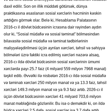
daxil edilir. Son on illik müddəti götürsək, dünya
praktikasına əsaslanan sosial xərclərin həcminin kəskin
artdığını görmək olar. Belə ki, Hesablama Palatasının
2016-cı il dövlət büdcəsinin icrasına dair rəyindən aydın
olur ki, “Sosial müdafiə və sosial təminat” bölməsindən
bilavasitə sosial müdafiə və təminat tədbirlərinin
maliyyələşdirilməsi üçün ayrılan xərcləri, təhsil və səhiyyə
bölmələri üzrə faktiki icra edilmiş xərcləri nəzərə alsaq,
2016-cı ildə dövlət büdcəsinin sosial xərclərinin ümumi
xərclərdə payı 25.7 faiz (4 milyard 559 milyon 7968 manat)
təşkil edib. Əvvəlki ilə nisbətən 2016-cı ildə sosial müdafiə
və təminatı xərcləri 250 milyon manat və ya 13.3 faiz, təhsil
xərcləri 149.3 milyon manat və ya 9.3 faiz artıb. 2026-cı il
üçün dövlət büdcəsinin xərcləri 41 milyard 703,6 milyon
manat məbləğində gözlənilir. Bu isə o deməkdir ki, on ildə
büdcə xərcləri 2,5 dəfə, sosial xərclər isə 3,7 dəfə artıb.