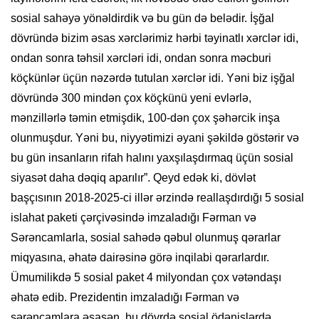
sosial sahəyə yönəldirdik və bu gün də belədir. İşğal
dövründə bizim əsas xərclərimiz hərbi təyinatlı xərclər idi,
ondan sonra təhsil xərcləri idi, ondan sonra məcburi
köçkünlər üçün nəzərdə tutulan xərclər idi. Yəni biz işğal
dövründə 300 mindən çox köçkünü yeni evlərlə,
mənzillərlə təmin etmişdik, 100-dən çox şəhərcik inşa
olunmuşdur. Yəni bu, niyyətimizi əyani şəkildə göstərir və
bu gün insanların rifah halını yaxşılaşdırmaq üçün sosial
siyasət daha dəqiq aparılır”. Qeyd edək ki, dövlət
başçısının 2018-2025-ci illər ərzində reallaşdırdığı 5 sosial
islahat paketi çərçivəsində imzaladığı Fərman və
Sərəncamlarla, sosial sahədə qəbul olunmuş qərarlar
miqyasına, əhatə dairəsinə görə inqilabi qərarlardır.
Ümumilikdə 5 sosial paket 4 milyondan çox vətəndaşı
əhatə edib. Prezidentin imzaladığı Fərman və
sərəncamlara əsasən, bu dövrdə sosial ödənişlərdə