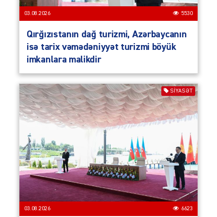
03.08.2026
5530
Qırğızıstanın dağ turizmi, Azərbaycanın
isə tarix vəmədəniyyət turizmi böyük
imkanlara malikdir
SIYASƏT
03.08.2026
6623