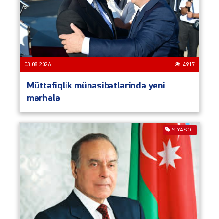
03.08.2026
4917
Müttəfiqlik münasibətlərində yeni
mərhələ
SIYASƏT