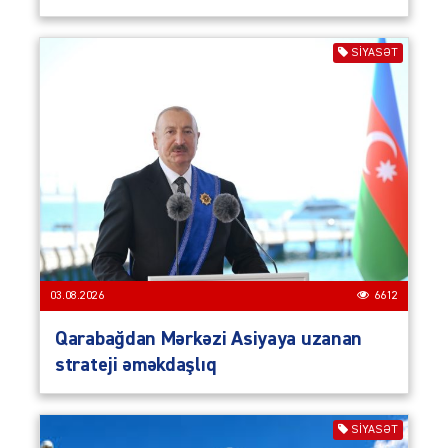
SIYASƏT
03.08.2026
6612
Qarabağdan Mərkəzi Asiyaya uzanan
strateji əməkdaşlıq
SIYASƏT