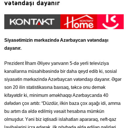
vətəndaşı dayanır
Siyasətimizin mərkəzində Azərbaycan vətəndaşı
dayanır.
Prezident İlham Əliyev yanvarın 5-də yerli televiziya
kanallarına müsahibəsində bir daha qeyd edib ki, sosial
siyasətin mərkəzində Azərbaycan vətəndaşı dayanır. Əgər
son 20 ilin statistikasına baxsaq, təkcə onu demək
kifayətdir ki, minimum əməkhaqqı Azərbaycanda 40
dəfədən çox artıb: “Düzdür, ilkin baza çox aşağı idi, amma
bu artım da əldə edilmiş vəsait hesabına mümkün
olmuşdur. Yəni biz iqtisadi islahatları apararaq, neft-qaz
layihələrini icra edərək, ilk növbədə əldə edilən gəlirləri