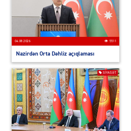
04.08.2026
5511
Nazirdən Orta Dəhliz açıqlaması
SIYASƏT