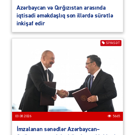
Azərbaycan və Qırğızıstan arasında
iqtisadi əməkdaşlıq son illərdə sürətlə
inkişaf edir
SIYASƏT
03.08.2026
5665
İmzalanan sənədlər Azərbaycan–