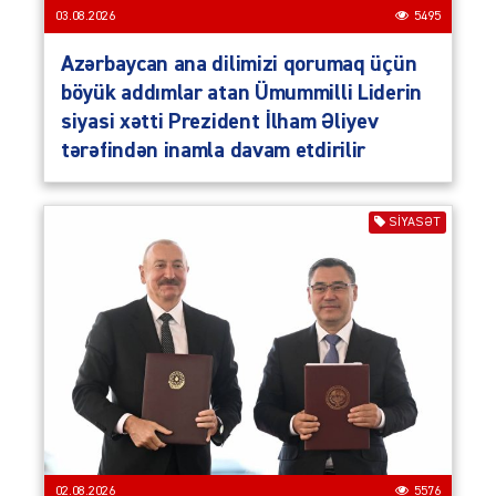
03.08.2026
5495
Azərbaycan ana dilimizi qorumaq üçün
böyük addımlar atan Ümummilli Liderin
siyasi xətti Prezident İlham Əliyev
tərəfindən inamla davam etdirilir
SIYASƏT
02.08.2026
5576