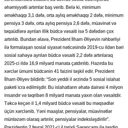
əhəmiyyətli artımlar baş verib. Belə ki, minimum
əməkhaqqı 3,1 dəfə, orta aylıq əməkhaqqı 2 dəfə, minimum
pensiya 3 dəfə, orta aylıq pensiya 2,6 dəfə, müavinət və
təqaüdlərə ayrılan illik büdcə vəsaiti isə 5 dəfədən çox
artırılıb. Bundan əlavə, Prezident İlham Əliyevin rəhbərliyi
ilə formalaşan sosial siyasət nəticəsində 2019-cu ildən bəri
sosial sahəyə ayrılan büdcə vəsaiti 2,2 dəfə artırılaraq
2025-ci ildə 16,9 milyard manata çatdırılıb. Hazırda bu
xərclər ümumi büdcənin 41 faizini təşkil edir. Prezident
İlham Əliyev bildirib: “Son yeddi il ərzində 5 sosial islahat
paketi icra edilmişdir. Bu islahatların əhatə dairəsi 4 milyon
insandır və təqribən 8 milyard manata yaxın olan vəsaitdir.
Təkcə keçən il 1,4 milyard büdcə vəsaiti bu məqsədlər
üçün xərclənib. Yəni maaşlar, pensiyalar, müavinətlər
müntəzəm olaraq artırılır, pensiyalar indeksləşdirilir”.
Prezidentin 2 fevral 2021-ci il tarixli Sərəncamı ilə təsdiq