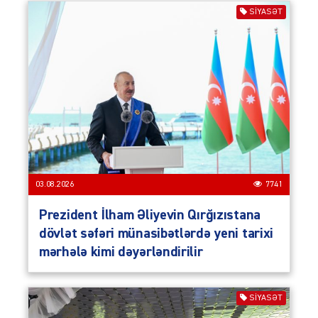
SIYASƏT
03.08.2026
7741
Prezident İlham Əliyevin Qırğızıstana
dövlət səfəri münasibətlərdə yeni tarixi
mərhələ kimi dəyərləndirilir
SIYASƏT