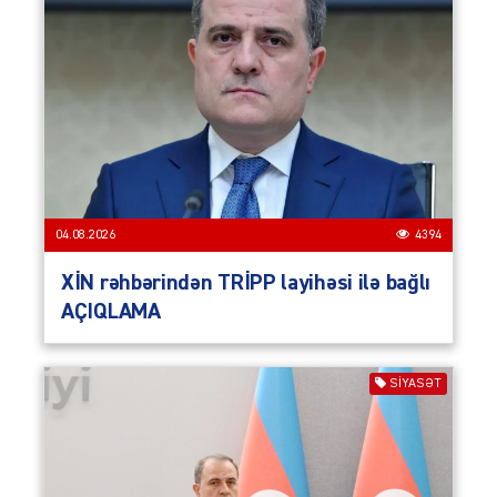
04.08.2026
4394
XİN rəhbərindən TRİPP layihəsi ilə bağlı
AÇIQLAMA
SIYASƏT