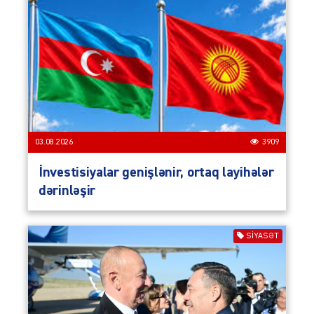
03.08.2026
3909
İnvestisiyalar genişlənir, ortaq layihələr
dərinləşir
SIYASƏT