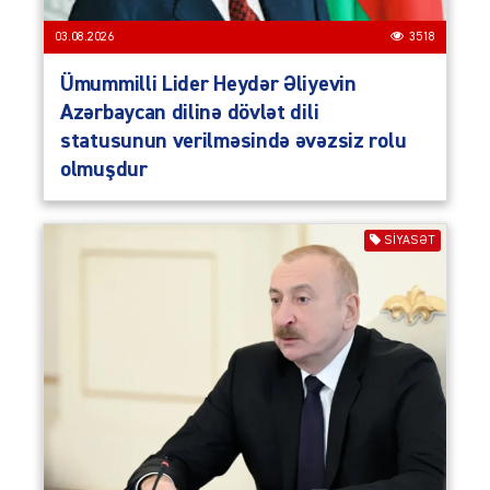
03.08.2026
3518
Ümummilli Lider Heydər Əliyevin
Azərbaycan dilinə dövlət dili
statusunun verilməsində əvəzsiz rolu
olmuşdur
SIYASƏT