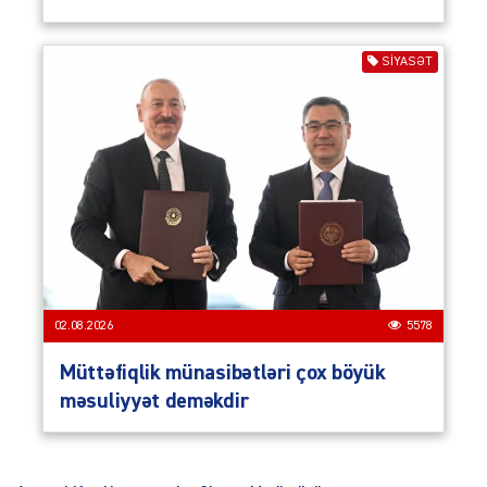
SIYASƏT
02.08.2026
5578
Müttəfiqlik münasibətləri çox böyük
məsuliyyət deməkdir