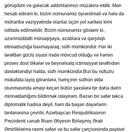
görüşdüm və gələcək addımlarımızı müzakirə etdik. Mən
hesab edirəm ki, bizim nümunəmiz öyrənilməli və hələ də
müharibə vəziyyətində olanlar üçün yol xəritəsi kimi
istifadə edilməlidir. Bizim nümunəmiz göstərir ki,
uzunmüddətli münaqişəyə, əzablara və qarşılıqlı
etimadsızlığa baxmayaraq, sülh mümkündür. Hər iki
tərəfdən güclü siyasi iradə mövcud olduğu və həmin
proses dost ölkələr və beynəlxalq ictimaiyyət tərəfindən
dəstəkləndiyi halda, sülh mümkündür.Bizi bu nüfuzlu
mükafata layiq görənlərə, həmçinin sülhün əldə
olunmasında əməyi keçən bütün şəxslərə bir daha dərin
minnətdarlığımı bildirmək istəyirəm. Bəzən bir səfər təkcə
diplomatik hadisə deyil, həm də bəşəri dəyərlərin
təntənəsinə çevrilir. Azərbaycan Respublikasının
Prezidenti cənab İlham Əliyevin Birləşmiş Ərəb
Əmirliklərinə rəsmi səfəri və bu səfər çərçivəsində paytaxt