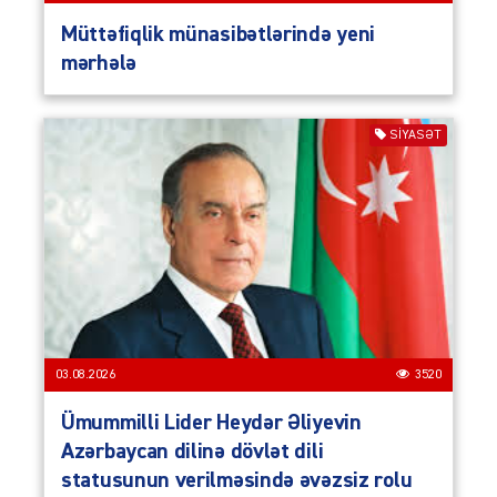
Müttəfiqlik münasibətlərində yeni
mərhələ
SIYASƏT
03.08.2026
3520
Ümummilli Lider Heydər Əliyevin
Azərbaycan dilinə dövlət dili
statusunun verilməsində əvəzsiz rolu