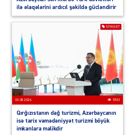
ilə əlaqələrini ardıcıl şəkildə gücləndirir
SIYASƏT
03.08.2026
5533
Qırğızıstanın dağ turizmi, Azərbaycanın
isə tarix vəmədəniyyət turizmi böyük
imkanlara malikdir