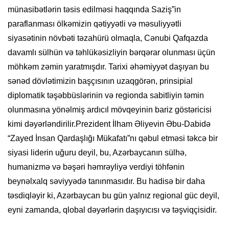
münasibətlərin təsis edilməsi haqqında Saziş”in
paraflanması ölkəmizin qətiyyətli və məsuliyyətli
siyasətinin növbəti təzahürü olmaqla, Cənubi Qafqazda
davamlı sülhün və təhlükəsizliyin bərqərar olunması üçün
möhkəm zəmin yaratmışdır. Tarixi əhəmiyyət daşıyan bu
sənəd dövlətimizin başçısının uzaqgörən, prinsipial
diplomatik təşəbbüslərinin və regionda sabitliyin təmin
olunmasına yönəlmiş ardıcıl mövqeyinin bariz göstəricisi
kimi dəyərləndirilir.Prezident İlham Əliyevin Əbu-Dabidə
“Zayed İnsan Qardaşlığı Mükafatı”nı qəbul etməsi təkcə bir
siyasi liderin uğuru deyil, bu, Azərbaycanın sülhə,
humanizmə və bəşəri həmrəyliyə verdiyi töhfənin
beynəlxalq səviyyədə tanınmasıdır. Bu hadisə bir daha
təsdiqləyir ki, Azərbaycan bu gün yalnız regional güc deyil,
eyni zamanda, qlobal dəyərlərin daşıyıcısı və təşviqçisidir.