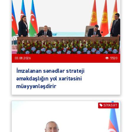
03.08.2026
5520
İmzalanan sənədlər strateji
əməkdaşlığın yol xəritəsini
müəyyənləşdirir
SIYASƏT