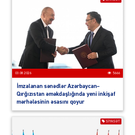
03.08.2026
5666
İmzalanan sənədlər Azərbaycan–
Qırğızıstan əməkdaşlığında yeni inkişaf
mərhələsinin əsasını qoyur
SIYASƏT