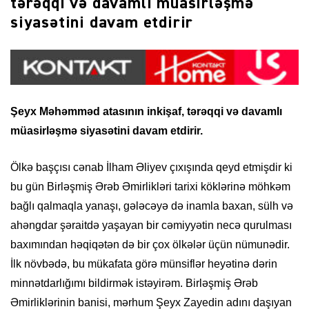
tərəqqi və davamlı müasirləşmə
siyasətini davam etdirir
Şeyx Məhəmməd atasının inkişaf, tərəqqi və davamlı
müasirləşmə siyasətini davam etdirir.
Ölkə başçısı cənab İlham Əliyev çıxışında qeyd etmişdir ki
bu gün Birləşmiş Ərəb Əmirlikləri tarixi köklərinə möhkəm
bağlı qalmaqla yanaşı, gələcəyə də inamla baxan, sülh və
ahəngdar şəraitdə yaşayan bir cəmiyyətin necə qurulması
baxımından həqiqətən də bir çox ölkələr üçün nümunədir.
İlk növbədə, bu mükafata görə münsiflər heyətinə dərin
minnətdarlığımı bildirmək istəyirəm. Birləşmiş Ərəb
Əmirliklərinin banisi, mərhum Şeyx Zayedin adını daşıyan