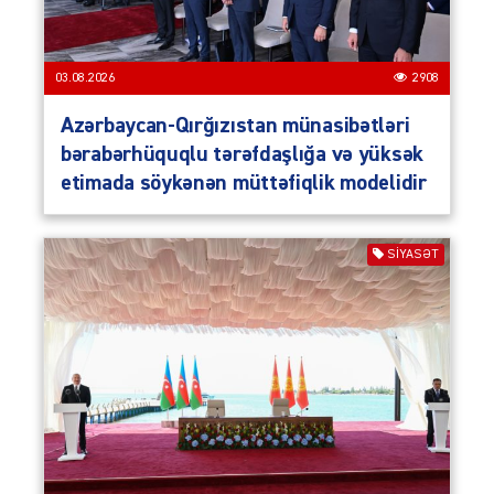
03.08.2026
2908
Azərbaycan-Qırğızıstan münasibətləri
bərabərhüquqlu tərəfdaşlığa və yüksək
etimada söykənən müttəfiqlik modelidir
SIYASƏT