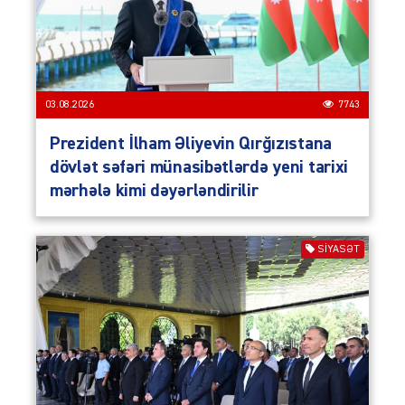
03.08.2026
7743
Prezident İlham Əliyevin Qırğızıstana
dövlət səfəri münasibətlərdə yeni tarixi
mərhələ kimi dəyərləndirilir
SIYASƏT