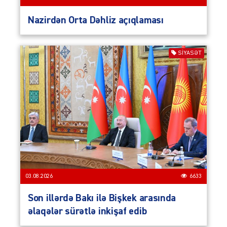
Nazirdən Orta Dəhliz açıqlaması
SIYASƏT
03.08.2026
6633
Son illərdə Bakı ilə Bişkek arasında
əlaqələr sürətlə inkişaf edib