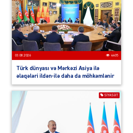
03.08.2026
4405
Türk dünyası və Mərkəzi Asiya ilə
əlaqələri ildən-ilə daha da möhkəmlənir
SIYASƏT