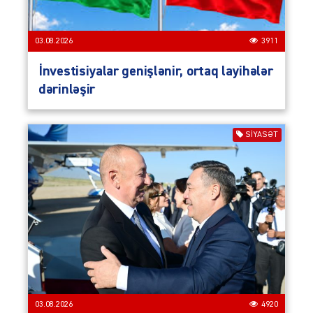
03.08.2026
3911
İnvestisiyalar genişlənir, ortaq layihələr
dərinləşir
SIYASƏT
03.08.2026
4920