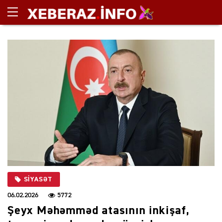
SIYASƏT
06.02.2026
5772
Şeyx Məhəmməd atasının inkişaf,