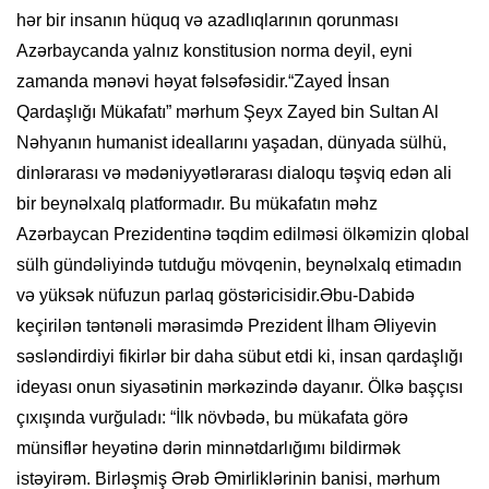
hər bir insanın hüquq və azadlıqlarının qorunması
Azərbaycanda yalnız konstitusion norma deyil, eyni
zamanda mənəvi həyat fəlsəfəsidir.“Zayed İnsan
Qardaşlığı Mükafatı” mərhum Şeyx Zayed bin Sultan Al
Nəhyanın humanist ideallarını yaşadan, dünyada sülhü,
dinlərarası və mədəniyyətlərarası dialoqu təşviq edən ali
bir beynəlxalq platformadır. Bu mükafatın məhz
Azərbaycan Prezidentinə təqdim edilməsi ölkəmizin qlobal
sülh gündəliyində tutduğu mövqenin, beynəlxalq etimadın
və yüksək nüfuzun parlaq göstəricisidir.Əbu-Dabidə
keçirilən təntənəli mərasimdə Prezident İlham Əliyevin
səsləndirdiyi fikirlər bir daha sübut etdi ki, insan qardaşlığı
ideyası onun siyasətinin mərkəzində dayanır. Ölkə başçısı
çıxışında vurğuladı: “İlk növbədə, bu mükafata görə
münsiflər heyətinə dərin minnətdarlığımı bildirmək
istəyirəm. Birləşmiş Ərəb Əmirliklərinin banisi, mərhum