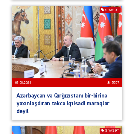
SIYASƏT
03.08.2026
5507
Azərbaycan və Qırğızıstanı bir-birinə
yaxınlaşdıran təkcə iqtisadi maraqlar
deyil
SIYASƏT