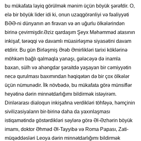
bu mükafata layiq görülmək mənim üçün böyük şərəfdir. O,
elə bir böyük lider idi ki, onun uzaqgörənliyi və fəaliyyəti
BƏƏ-ni dünyanın ən firavan və ən uğurlu ölkələrindən
birinə çevirmişdir.Əziz qardaşım Şeyx Məhəmməd atasının
inkişaf, tərəqqi və davamlı müasirləşmə siyasətini davam
etdirir. Bu gün Birləşmiş Ərəb Əmirlikləri tarixi köklərinə
möhkəm bağlı qalmaqla yanaşı, gələcəyə də inamla
baxan, sülh və ahəngdar şəraitdə yaşayan bir cəmiyyətin
necə qurulması baxımından həqiqətən də bir çox ölkələr
üçün nümunədir. İlk növbədə, bu mükafata görə münsiflər
heyətinə dərin minnətdarlığımı bildirmək istəyirəm.
Dinlərarası dialoqun inkişafına verdikləri töhfəyə, həmçinin
sivilizasiyaların bir-birinə daha da yaxınlaşması
istiqamətində göstərdikləri səylərə görə Əl-Əzhərin böyük
imamı, doktor Əhməd Əl-Tayyibə və Roma Papası, Zati-
müqəddəsləri Leoya dərin minnətdarlığımı bildirmək