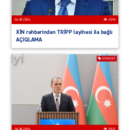
04.08.2026
4396
XİN rəhbərindən TRİPP layihəsi ilə bağlı
AÇIQLAMA
SIYASƏT
04.08.2026
5512