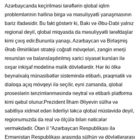
Azərbaycanda keçirilməsi tərəflərin qlobal iqlim
problemlərinin həllinə birgə və məsuliyyətli yanaşmasının
bariz ifadəsidir. Bu fakt göstərir ki, Bakı və Əbu-Dabi yalnız
regional deyil, qlobal miqyasda da məsuliyyətli tərəfdaşlar
kimi çıxış edir.Bununla yanaşı, Azərbaycan və Birləşmiş
Ərəb Əmirlikləri strateji coğrafi mövqeləri, zəngin enerji
resursları və balanslaşdırılmış xarici siyasət kursları ilə
oxşar inkişaf modelinə malik dövlətlərdir. Hər iki ölkə
beynəlxalq münasibətlər sistemində etibarlı, praqmatik və
dialoqa açıq mövqeyi ilə seçilir, eyni zamanda, qlobal
proseslərin tənzimlənməsində neytral və etibarlı platforma
kimi qəbul olunur.Prezident İlham Əliyevin sülhə və
sabitliyə xidmət edən liderliyi təkcə qlobal müstəvidə deyil,
regionumuzda da real və ölçülə bilən nəticələr
verməkdədir. Ötən il “Azərbaycan Respublikası ilə
Ermənistan Respublikası arasında sülhün və dövlətlərarası