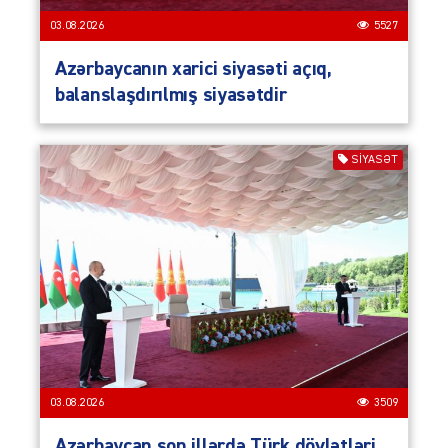
03.08.2026
5527
Azərbaycanın xarici siyasəti açıq,
balanslaşdırılmış siyasətdir
SIYASƏT
03.08.2026
3509
Azərbaycan son illərdə Türk dövlətləri