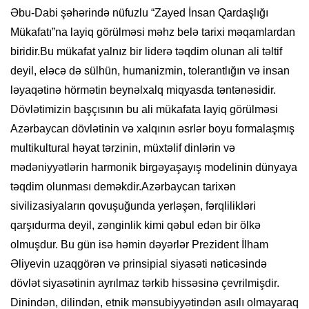
Əbu-Dabi şəhərində nüfuzlu “Zayed İnsan Qardaşlığı
Mükafatı”na layiq görülməsi məhz belə tarixi məqamlardan
biridir.Bu mükafat yalnız bir liderə təqdim olunan ali təltif
deyil, eləcə də sülhün, humanizmin, tolerantlığın və insan
ləyaqətinə hörmətin beynəlxalq miqyasda təntənəsidir.
Dövlətimizin başçısının bu ali mükafata layiq görülməsi
Azərbaycan dövlətinin və xalqının əsrlər boyu formalaşmış
multikultural həyat tərzinin, müxtəlif dinlərin və
mədəniyyətlərin harmonik birgəyaşayış modelinin dünyaya
təqdim olunması deməkdir.Azərbaycan tarixən
sivilizasiyaların qovuşuğunda yerləşən, fərqlilikləri
qarşıdurma deyil, zənginlik kimi qəbul edən bir ölkə
olmuşdur. Bu gün isə həmin dəyərlər Prezident İlham
Əliyevin uzaqgörən və prinsipial siyasəti nəticəsində
dövlət siyasətinin ayrılmaz tərkib hissəsinə çevrilmişdir.
Dinindən, dilindən, etnik mənsubiyyətindən asılı olmayaraq