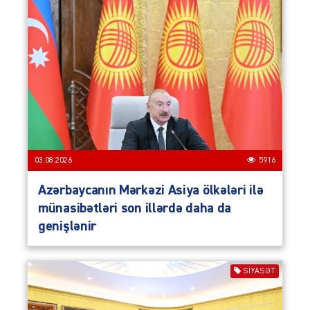
03.08.2026
5916
Azərbaycanın Mərkəzi Asiya ölkələri ilə
münasibətləri son illərdə daha da
genişlənir
SIYASƏT