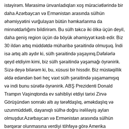
istəyirəm. Mərasimə ünvanladıqları xoş müraciətlərində bir
daha Azərbaycan və Ermənistan arasında sülhün
əhəmiyyətini vurğulayan bütün həmkarlarıma da
minnətdarlığımı bildirirəm. Bu sülh təkcə iki ölkə üçün deyil,
daha geniş region üçün də böyük əhəmiyyət kəsb edir. Biz
30 ildən artıq müddətdə müharibə şəraitində olmuşuq. İndi
isə artıq altı aydır ki, sülh şəraitində yaşayırıq.Dəfələrlə
qeyd etdiyim kimi, biz sülh şəraitində yaşamağı öyrənirik.
Sizə deyə bilərəm ki, bu, xüsusi bir hissdir. Biz müstəqillik
əldə edəndən bəri heç vaxt sülh şəraitində yaşamamışıq
və indi bunu sürətlə öyrənirik. ABŞ Prezidenti Donald
Trampın Vaşinqtonda ev sahibliyi etdiyi tarixi Zirvə
Görüşündən sonrakı altı ay tərəfdaşlıq, əməkdaşlıq və
uzunmüddətli, dayanıqlı sülhə doğru irəliləyiş ayları
olmuşdur.Azərbaycan və Ermənistan arasında sülhün
bərqərar olunmasına verdiyi töhfəyə görə Amerika