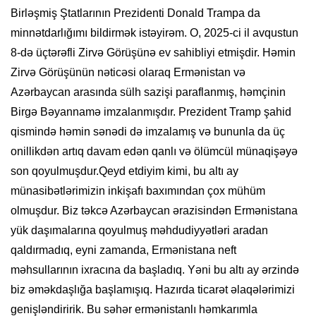
Birləşmiş Ştatlarının Prezidenti Donald Trampa da
minnətdarlığımı bildirmək istəyirəm. O, 2025-ci il avqustun
8-də üçtərəfli Zirvə Görüşünə ev sahibliyi etmişdir. Həmin
Zirvə Görüşünün nəticəsi olaraq Ermənistan və
Azərbaycan arasında sülh sazişi paraflanmış, həmçinin
Birgə Bəyannamə imzalanmışdır. Prezident Tramp şahid
qismində həmin sənədi də imzalamış və bununla da üç
onillikdən artıq davam edən qanlı və ölümcül münaqişəyə
son qoyulmuşdur.Qeyd etdiyim kimi, bu altı ay
münasibətlərimizin inkişafı baxımından çox mühüm
olmuşdur. Biz təkcə Azərbaycan ərazisindən Ermənistana
yük daşımalarına qoyulmuş məhdudiyyətləri aradan
qaldırmadıq, eyni zamanda, Ermənistana neft
məhsullarının ixracına da başladıq. Yəni bu altı ay ərzində
biz əməkdaşlığa başlamışıq. Hazırda ticarət əlaqələrimizi
genişləndiririk. Bu səhər ermənistanlı həmkarımla