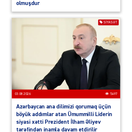
olmuşdur
SIYASƏT
03.08.2026
5497
Azərbaycan ana dilimizi qorumaq üçün
böyük addımlar atan Ümummilli Liderin
siyasi xətti Prezident İlham Əliyev
tərəfindən inamla davam etdirilir