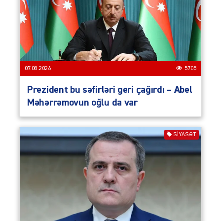
07.08.2026
5705
Prezident bu səfirləri geri çağırdı – Abel
Məhərrəmovun oğlu da var
SIYASƏT