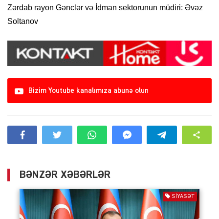
Zərdab rayon Gənclər və İdman sektorunun müdiri: Əvəz
Soltanov
Bizim Youtube kanalımıza abunə olun
BƏNZƏR XƏBƏRLƏR
SIYASƏT