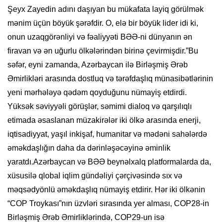
Şeyx Zayedin adını daşıyan bu mükafata layiq görülmək
mənim üçün böyük şərəfdir. O, elə bir böyük lider idi ki,
onun uzaqgörənliyi və fəaliyyəti BƏƏ-ni dünyanın ən
firavan və ən uğurlu ölkələrindən birinə çevirmişdir.”Bu
səfər, eyni zamanda, Azərbaycan ilə Birləşmiş Ərəb
Əmirlikləri arasında dostluq və tərəfdaşlıq münasibətlərinin
yeni mərhələyə qədəm qoyduğunu nümayiş etdirdi.
Yüksək səviyyəli görüşlər, səmimi dialoq və qarşılıqlı
etimada əsaslanan müzakirələr iki ölkə arasında enerji,
iqtisadiyyat, yaşıl inkişaf, humanitar və mədəni sahələrdə
əməkdaşlığın daha da dərinləşəcəyinə əminlik
yaratdı.Azərbaycan və BƏƏ beynəlxalq platformalarda da,
xüsusilə qlobal iqlim gündəliyi çərçivəsində sıx və
məqsədyönlü əməkdaşlıq nümayiş etdirir. Hər iki ölkənin
“COP Troykası”nın üzvləri sırasında yer alması, COP28-in
Birləşmiş Ərəb Əmirliklərində, COP29-un isə