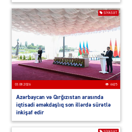
SIYASƏT
03.08.2026
6625
Azərbaycan və Qırğızıstan arasında
iqtisadi əməkdaşlıq son illərdə sürətlə
inkişaf edir
SIYASƏT