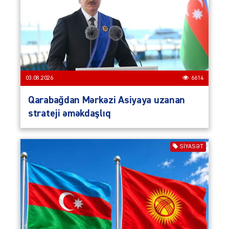
03.08.2026
6614
Qarabağdan Mərkəzi Asiyaya uzanan
strateji əməkdaşlıq
SIYASƏT