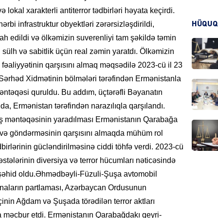
lokal xarakterli antiterror tədbirləri həyata keçirdi.
i infrastruktur obyektləri zərərsizləşdirildi,
HÜQUQ
KRIMIN
lah edildi və ölkəmizin suverenliyi tam şəkildə təmin
ülh və sabitlik üçün real zəmin yaratdı. Ölkəmizin
əaliyyətinin qarşısını almaq məqsədilə 2023-cü il 23
 Sərhəd Xidmətinin bölmələri tərəfindən Ermənistanla
əntəqəsi quruldu. Bu addım, üçtərəfli Bəyanatın
HADIS
da, Ermənistan tərəfindən narazılıqla qarşılandı.
ş məntəqəsinin yaradılması Ermənistanın Qarabağa
vvə göndərməsinin qarşısını almaqda mühüm rol
birlərinin gücləndirilməsinə ciddi töhfə verdi. 2023-cü
DÜNYA
əstələrinin diversiya və terror hücumları nəticəsində
r şəhid oldu.Əhmədbəyli-Füzuli-Şuşa avtomobil
inaların partlaması, Azərbaycan Ordusunun
inin Ağdam və Şuşada törədilən terror aktları
HADIS
a məcbur etdi. Ermənistanın Qarabağdakı qeyri-