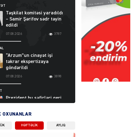
YƏT
Təşkilat komitəsi yaradıldı
– Samir Şərifov sədr təyin
edildi
07.08.2026
3787
AL
“Arzum”un cinayət işi
təkrar ekspertizaya
göndərildi
07.08.2026
3898
ƏT
Prezident bu səfirləri geri
çağırdı – Abel
Məhərrəmovun oğlu da var
X OXUNANLAR
07.08.2026
5710
LÜK
HƏFTƏLIK
AYLIQ