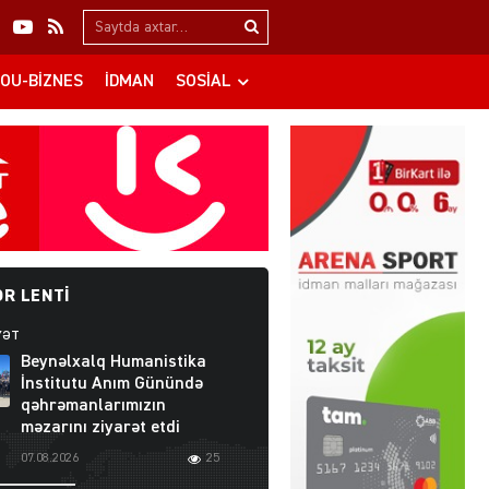
Search…
OU-BIZNES
İDMAN
SOSIAL
R LENTI
YƏT
Beynəlxalq Humanistika
İnstitutu Anım Günündə
qəhrəmanlarımızın
məzarını ziyarət etdi
07.08.2026
25