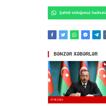
Şahidi olduğunuz hadisələ
BƏNZƏR XƏBƏRLƏR
07.08.2026