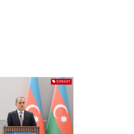
04.08.2026
3014
YƏT
Azərbaycanda sürücüsüz
nəqliyyat dövrü başlayır –
BELƏ işləyəcək
04.08.2026
4024
ƏT
XİN rəhbərindən TRİPP
layihəsi ilə bağlı AÇIQLAMA
SIYASƏT
04.08.2026
4396
Müharibə Rusiyanın belini
bükür
04.08.2026
4012