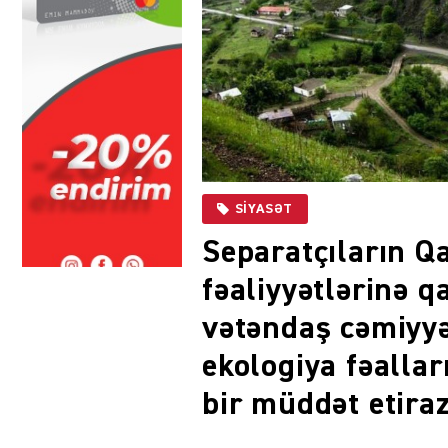
SIYASƏT
Separatçıların Q
fəaliyyətlərinə q
vətəndaş cəmiyyə
ekologiya fəalla
bir müddət etiraz