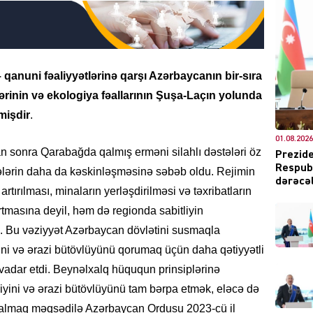
 qanuni fəaliyyətlərinə qarşı Azərbaycanın bir-sıra
DÜNYA
inin və ekologiya fəallarının Şuşa-Laçın yolunda
mişdir
.
01.08.2026
n sonra Qarabağda qalmış erməni silahlı dəstələri öz
Prezide
Respubl
sələrin daha da kəskinləşməsinə səbəb oldu. Rejimin
CƏMIY
dərəcəl
 artırılması, minaların yerləşdirilməsi və təxribatların
artmasına deyil, həm də regionda sabitliyin
. Bu vəziyyət Azərbaycan dövlətini susmaqla
ini və ərazi bütövlüyünü qorumaq üçün daha qətiyyətli
XARİCİ
adar etdi. Beynəlxalq hüququn prinsiplərinə
iyini və ərazi bütövlüyünü tam bərpa etmək, eləcə də
ı almaq məqsədilə Azərbaycan Ordusu 2023-cü il