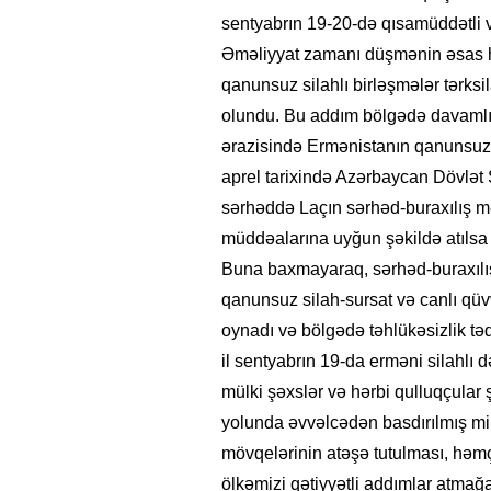
sentyabrın 19-20-də qısamüddətli və 
Əməliyyat zamanı düşmənin əsas hərb
qanunsuz silahlı birləşmələr tərksi
olundu. Bu addım bölgədə davamlı s
ərazisində Ermənistanın qanunsuz f
aprel tarixində Azərbaycan Dövlət
sərhəddə Laçın sərhəd-buraxılış m
müddəalarına uyğun şəkildə atılsa 
Buna baxmayaraq, sərhəd-buraxılı
qanunsuz silah-sursat və canlı qü
oynadı və bölgədə təhlükəsizlik təd
il sentyabrın 19-da erməni silahlı d
mülki şəxslər və hərbi qulluqçula
yolunda əvvəlcədən basdırılmış m
mövqelərinin atəşə tutulması, həmç
ölkəmizi qətiyyətli addımlar atmağ