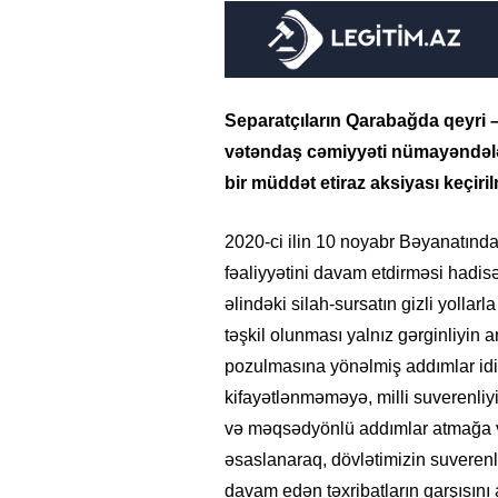
Separatçıların Qarabağda qeyri –
vətəndaş cəmiyyəti nümayəndələr
bir müddət etiraz aksiyası keçiril
2020-ci ilin 10 noyabr Bəyanatında
fəaliyyətini davam etdirməsi hadi
əlindəki silah-sursatın gizli yollarla
təşkil olunması yalnız gərginliyin 
pozulmasına yönəlmiş addımlar idi
kifayətlənməməyə, milli suverenliy
və məqsədyönlü addımlar atmağa v
əsaslanaraq, dövlətimizin suverenl
davam edən təxribatların qarşısın