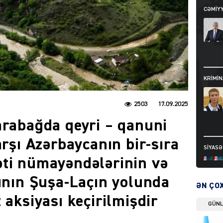
CƏMIY
KRIMIN
2503
17.09.2025
arabağda qeyri – qanuni
arşı Azərbaycanın bir-sıra
SIYAS
ti nümayəndələrinin və
rının Şuşa-Laçın yolunda
ƏN ÇO
 aksiyası keçirilmişdir
GÜN
DÜNYA