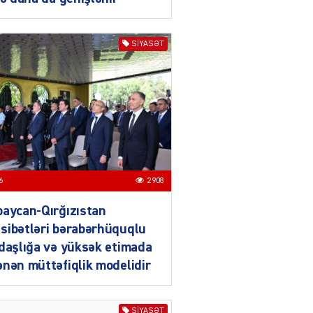
Azərbaycan mina problemi
ilə təkbaşına mübarizə
aparır
SIYASƏT
04.08.2026
4910
T
Prezident Gömrük
Məcəlləsində dəyişikliyi
TƏSDİQLƏDİ
04.08.2026
5506
6
2908
ƏT
Nazirdən Orta Dəhliz
aycan-Qırğızıstan
açıqlaması
sibətləri bərabərhüquqlu
04.08.2026
5512
daşlığa və yüksək etimada
nən müttəfiqlik modelidir
Ermənistanın taleyi BU
TARİXDƏ həll olunacaq
SIYASƏT