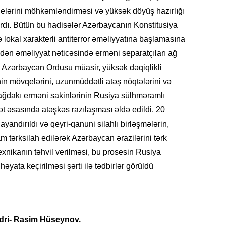
qelərini möhkəmləndirməsi və yüksək döyüş hazırlığı
tırdı. Bütün bu hadisələr Azərbaycanın Konstitusiya
okal xarakterli antiterror əməliyyatına başlamasına
ən əməliyyat nəticəsində erməni separatçıları ağ
KRIMIN
 Azərbaycan Ordusu müasir, yüksək dəqiqlikli
in mövqelərini, uzunmüddətli atəş nöqtələrini və
bağdakı erməni sakinlərinin Rusiya sülhməramlı
iət əsasında atəşkəs razılaşması əldə edildi. 20
SOSIAL
yandırıldı və qeyri-qanuni silahlı birləşmələrin,
tərksilah edilərək Azərbaycan ərazilərini tərk
texnikanın təhvil verilməsi, bu prosesin Rusiya
əyata keçirilməsi şərti ilə tədbirlər görüldü
KRIMIN
dri- Rasim Hüseynov.