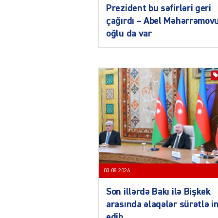
Prezident bu səfirləri geri
çağırdı – Abel Məhərrəmov
oğlu da var
03.08.2026
Son illərdə Bakı ilə Bişkek
arasında əlaqələr sürətlə i
edib