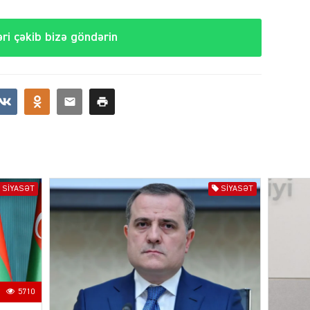
ri çəkib bizə göndərin
CƏMIY
SIYAS
SIYASƏT
SIYASƏT
DÜNYA
5710