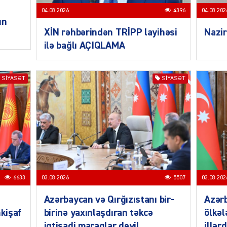
ŞOU-B
04.08.2026
4396
04.08.202
un
XİN rəhbərindən TRİPP layihəsi
Nazir
ilə bağlı AÇIQLAMA
SIYASƏT
SIYASƏT
CƏMIY
CƏMIY
6633
03.08.2026
5507
03.08.202
Azərbaycan və Qırğızıstanı bir-
Azər
nkişaf
birinə yaxınlaşdıran təkcə
ölkəl
CƏMIY
iqtisadi maraqlar deyil
illər