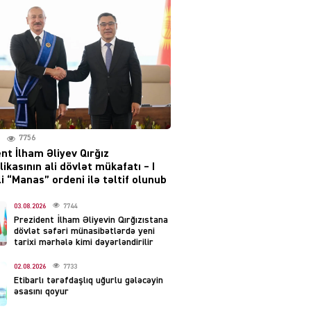
Moskvada güclü partlayış
səsləri eşidildi
07.08.2026
5488
Rusiya-Ukrayna
münaqişəsinin həllində
irəliləyiş var – Tramp
07.08.2026
7756
5499
nt İlham Əliyev Qırğız
ikasının ali dövlət mükafatı – I
YƏT
i “Manas” ordeni ilə təltif olunub
Prezident 2 fərman
imzaladı
03.08.2026
7744
Prezident İlham Əliyevin Qırğızıstana
07.08.2026
5488
dövlət səfəri münasibətlərdə yeni
tarixi mərhələ kimi dəyərləndirilir
 SİYASƏT
02.08.2026
7733
Tehran və İrəvandan
Etibarlı tərəfdaşlıq uğurlu gələcəyin
“Tramp yolu”na HƏMLƏ –
əsasını qoyur
REAKSİYA