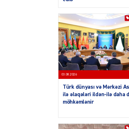
03.08.2026
Türk dünyası və Mərkəzi As
ilə əlaqələri ildən-ilə daha 
möhkəmlənir