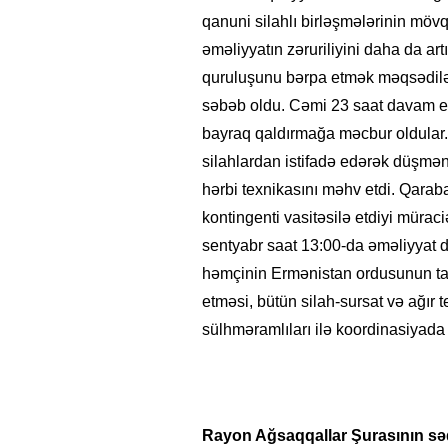
qanuni silahlı birləşmələrinin möv
əməliyyatın zəruriliyini daha da ar
quruluşunu bərpa etmək məqsədilə l
səbəb oldu. Cəmi 23 saat davam ed
bayraq qaldırmağa məcbur oldular.
silahlardan istifadə edərək düşmən
hərbi texnikasını məhv etdi. Qara
kontingenti vasitəsilə etdiyi mürac
sentyabr saat 13:00-da əməliyyat da
həmçinin Ermənistan ordusunun tam 
etməsi, bütün silah-sursat və ağır 
sülhməramlıları ilə koordinasiyada h
Rayon Ağsaqqallar Şurasının sə