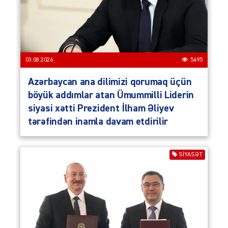
03.08.2026
5495
Azərbaycan ana dilimizi qorumaq üçün
böyük addımlar atan Ümummilli Liderin
siyasi xətti Prezident İlham Əliyev
tərəfindən inamla davam etdirilir
SIYASƏT