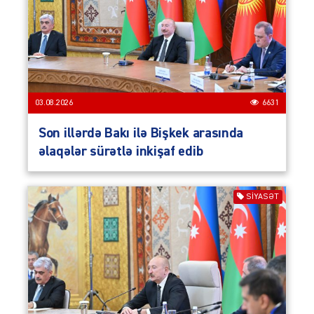
03.08.2026
6631
Son illərdə Bakı ilə Bişkek arasında
əlaqələr sürətlə inkişaf edib
SIYASƏT