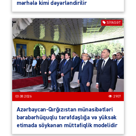
mərhələ kimi dəyərləndirilir
SIYASƏT
03.08.2026
2907
Azərbaycan-Qırğızıstan münasibətləri
bərabərhüquqlu tərəfdaşlığa və yüksək
etimada söykənən müttəfiqlik modelidir