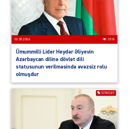
03.08.2026
3518
Ümummilli Lider Heydər Əliyevin
Azərbaycan dilinə dövlət dili
statusunun verilməsində əvəzsiz rolu
olmuşdur
SIYASƏT