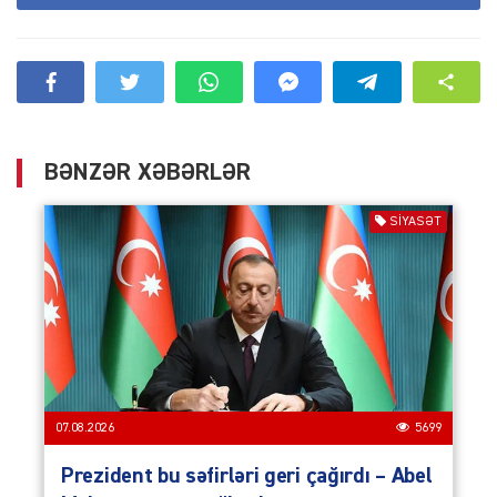
BƏNZƏR XƏBƏRLƏR
SIYASƏT
07.08.2026
5699
Prezident bu səfirləri geri çağırdı – Abel