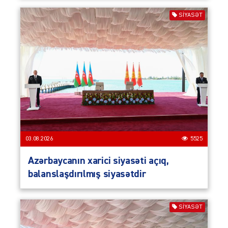
SIYASƏT
03.08.2026
5525
Azərbaycanın xarici siyasəti açıq,
balanslaşdırılmış siyasətdir
SIYASƏT