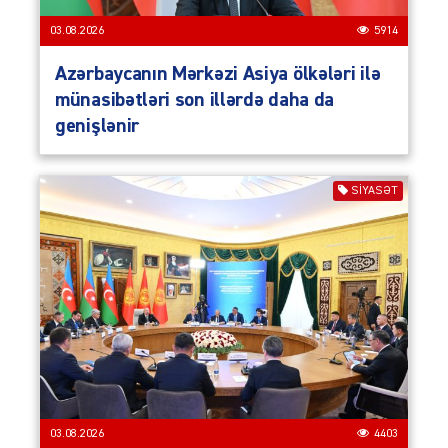
03.08.2026
5914
Azərbaycanın Mərkəzi Asiya ölkələri ilə
münasibətləri son illərdə daha da
genişlənir
SIYASƏT
03.08.2026
4403