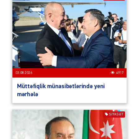
03.08.2026
4917
Müttəfiqlik münasibətlərində yeni
mərhələ
SIYASƏT