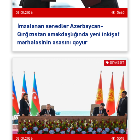
03.08.2026
5665
İmzalanan sənədlər Azərbaycan–
Qırğızıstan əməkdaşlığında yeni inkişaf
mərhələsinin əsasını qoyur
SIYASƏT
03.08.2026
5518