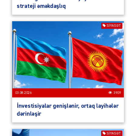
strateji əməkdaşlıq
SIYASƏT
03.08.2026
3909
İnvestisiyalar genişlənir, ortaq layihələr
dərinləşir
SIYASƏT