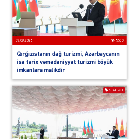
03.08.2026
5530
Qırğızıstanın dağ turizmi, Azərbaycanın
isə tarix vəmədəniyyət turizmi böyük
imkanlara malikdir
SIYASƏT