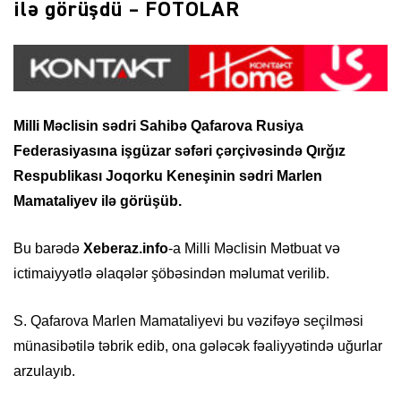
ilə görüşdü – FOTOLAR
Milli Məclisin sədri Sahibə Qafarova Rusiya
Federasiyasına işgüzar səfəri çərçivəsində Qırğız
Respublikası Joqorku Keneşinin sədri Marlen
Mamataliyev ilə görüşüb.
Bu barədə
Xeberaz.info
-a Milli Məclisin Mətbuat və
ictimaiyyətlə əlaqələr şöbəsindən məlumat verilib.
S. Qafarova Marlen Mamataliyevi bu vəzifəyə seçilməsi
münasibətilə təbrik edib, ona gələcək fəaliyyətində uğurlar
arzulayıb.