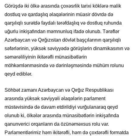
Görüşdə iki ölkə arasında çoxəsrlik tarixi köklərə malik
dostluq və qardaşlıq əlaqələrinin müasir dövrdə də
qarşılıqlı surətdə faydalı tərəfdaşlıq və dostluq ruhunda
uğurlu inkişafından məmnunluq ifadə olunub. Tərəflər
Azərbaycan və Qırğızıstan dövlət başçılarının qarşılıqlı
səfərlərinin, yüksək səviyyədə görüşlərin dinamikasının və
səmərəliliyinin ikitərəfli münasibətlərin
möhkəmlənməsində və dərinləşməsində mühüm rolunu
qeyd ediblər.
Söhbət zamanı Azərbaycan və Qırğız Respublikası
arasında yüksək səviyyəli əlaqələrin parlament
müstəvisində də davam etdirildiyi vurğulanaraq qeyd
olunub ki, ölkələr arasında münasibətlərin inkişafında
qanunverici orqanların da özünəməxsus rolu var.
Parlamentlərimiz həm ikitərəfli, həm də çoxtərəfli formatda