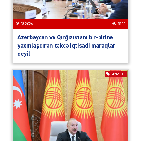
03.08.2026
5505
Azərbaycan və Qırğızıstanı bir-birinə
yaxınlaşdıran təkcə iqtisadi maraqlar
deyil
SIYASƏT