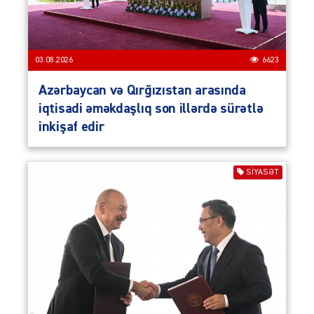
03.08.2026
6623
Azərbaycan və Qırğızıstan arasında
iqtisadi əməkdaşlıq son illərdə sürətlə
inkişaf edir
SIYASƏT