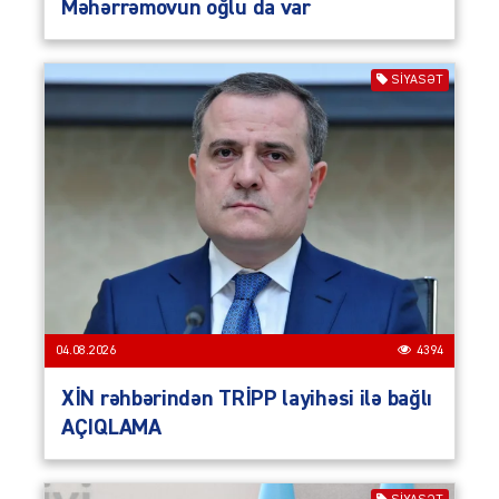
Məhərrəmovun oğlu da var
SIYASƏT
04.08.2026
4394
XİN rəhbərindən TRİPP layihəsi ilə bağlı
AÇIQLAMA