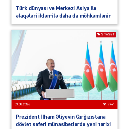
Türk dünyası və Mərkəzi Asiya ilə
əlaqələri ildən-ilə daha da möhkəmlənir
SIYASƏT
03.08.2026
7741
Prezident İlham Əliyevin Qırğızıstana
dövlət səfəri münasibətlərdə yeni tarixi