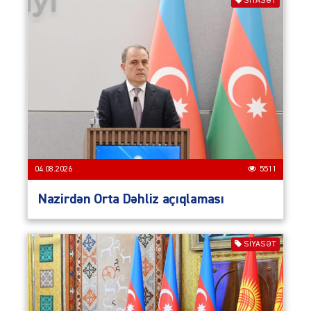
SIYASƏT
04.08.2026
5511
Nazirdən Orta Dəhliz açıqlaması
SIYASƏT