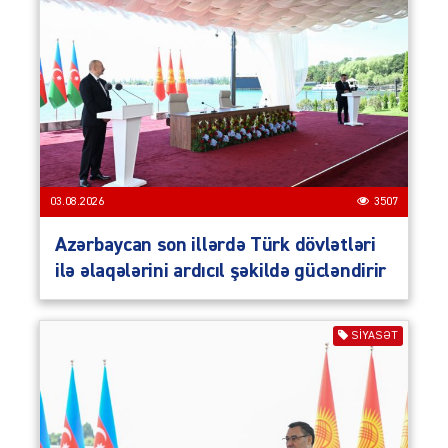
03.08.2026
3507
Azərbaycan son illərdə Türk dövlətləri
ilə əlaqələrini ardıcıl şəkildə gücləndirir
SIYASƏT