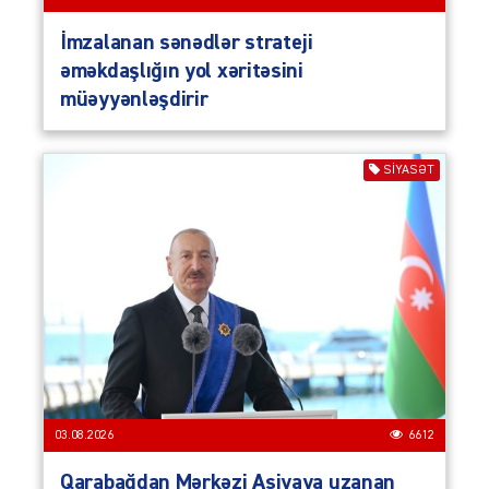
İmzalanan sənədlər strateji
əməkdaşlığın yol xəritəsini
müəyyənləşdirir
SIYASƏT
03.08.2026
6612
Qarabağdan Mərkəzi Asiyaya uzanan