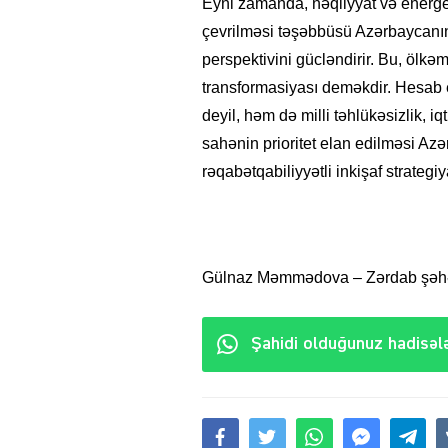
Eyni zamanda, nəqliyyat və energet
çevrilməsi təşəbbüsü Azərbaycanın
perspektivini gücləndirir. Bu, ölkə
transformasiyası deməkdir. Hesab e
deyil, həm də milli təhlükəsizlik, iq
sahənin prioritet elan edilməsi Az
rəqabətqabiliyyətli inkişaf strategi
Gülnaz Məmmədova – Zərdab şəhər
Şahidi olduğunuz hadisələ