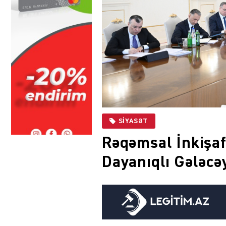
SIYASƏT
Rəqəmsal İnkişaf
Dayanıqlı Gələcəy