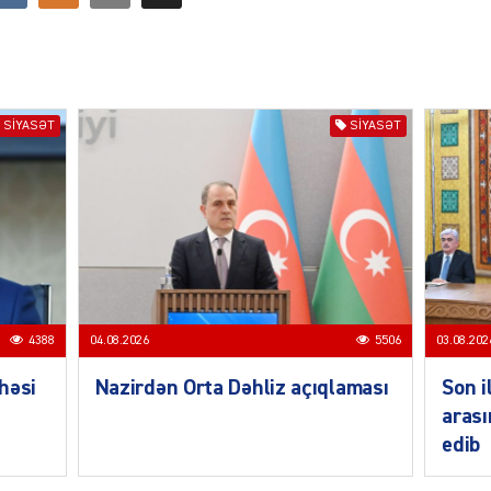
MANŞE
SIYASƏT
SIYASƏT
SIYAS
4388
04.08.2026
5506
03.08.202
DÜNYA
həsi
Nazirdən Orta Dəhliz açıqlaması
Son i
arası
edib