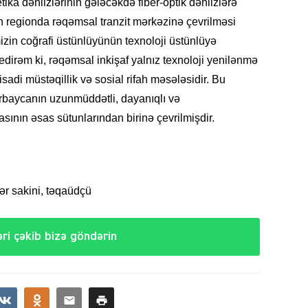
ika dəhlizlərinin gələcəkdə fiber-optik dəhlizlərə
 regionda rəqəmsal tranzit mərkəzinə çevrilməsi
mizin coğrafi üstünlüyünün texnoloji üstünlüyə
dirəm ki, rəqəmsal inkişaf yalnız texnoloji yenilənmə
CƏMIY
tisadi müstəqillik və sosial rifah məsələsidir. Bu
ərbaycanın uzunmüddətli, dayanıqlı və
yasının əsas sütunlarından birinə çevrilmişdir.
CƏMIY
 sakini, təqaüdçü
ri çəkib bizə göndərin
CƏMIY