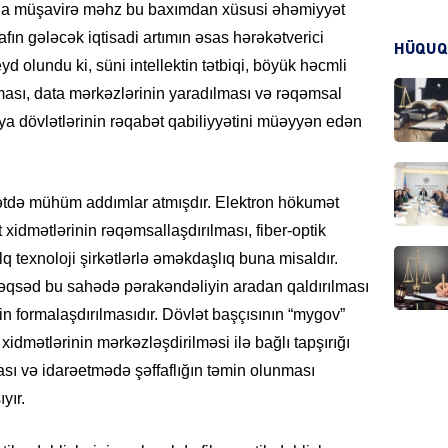
da müşavirə məhz bu baxımdan xüsusi əhəmiyyət
CƏMIY
fın gələcək iqtisadi artımın əsas hərəkətverici
HÜQUQ
d olundu ki, süni intellektin tətbiqi, böyük həcmli
ması, data mərkəzlərinin yaradılması və rəqəmsal
nya dövlətlərinin rəqabət qabiliyyətini müəyyən edən
SIYAS
ətdə mühüm addımlar atmışdır. Elektron hökumət
 xidmətlərinin rəqəmsallaşdırılması, fiber-optik
lq texnoloji şirkətlərlə əməkdaşlıq buna misaldır.
DÜNYA
əqsəd bu sahədə pərakəndəliyin aradan qaldırılması
 formalaşdırılmasıdır. Dövlət başçısının “mygov”
xidmətlərinin mərkəzləşdirilməsi ilə bağlı tapşırığı
sı və idarəetmədə şəffaflığın təmin olunması
ŞOU-B
yır.