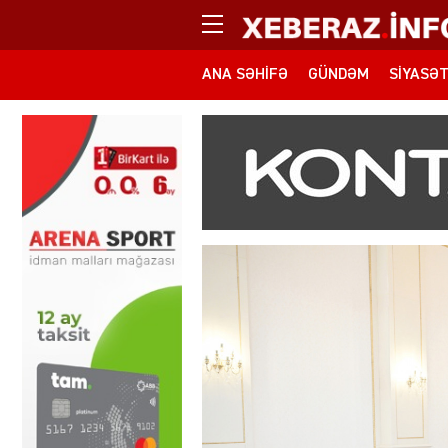
ANA SƏHIFƏ
GÜNDƏM
SIYASƏ