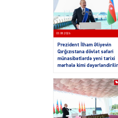
03.08.2026
Prezident İlham Əliyevin
Qırğızıstana dövlət səfəri
münasibətlərdə yeni tarixi
mərhələ kimi dəyərləndirili