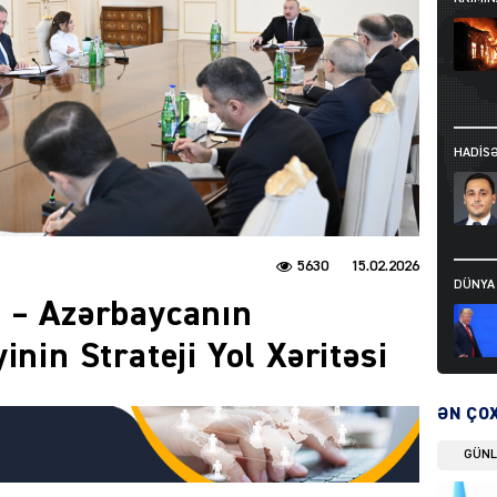
HADIS
5630
15.02.2026
DÜNYA
 – Azərbaycanın
inin Strateji Yol Xəritəsi
ƏN ÇO
HADIS
GÜN