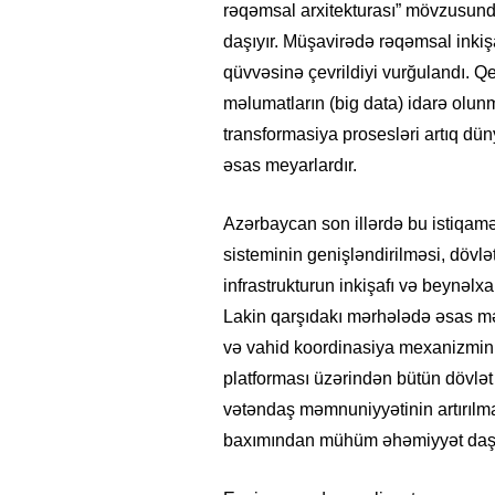
rəqəmsal arxitekturası” mövzusun
daşıyır. Müşavirədə rəqəmsal inkişa
qüvvəsinə çevrildiyi vurğulandı. Qey
məlumatların (big data) idarə olun
transformasiya prosesləri artıq dü
əsas meyarlardır.
Azərbaycan son illərdə bu istiqam
sisteminin genişləndirilməsi, dövlət
infrastrukturun inkişafı və beynəlxa
Lakin qarşıdakı mərhələdə əsas m
və vahid koordinasiya mexanizminin
platforması üzərindən bütün dövlət 
vətəndaş məmnuniyyətinin artırılma
baxımından mühüm əhəmiyyət daşı