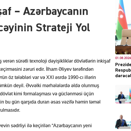
şaf – Azərbaycanın
KRIMIN
əyinin Strateji Yol
SOSIAL
01.08.2026
erən sürətli texnoloji dəyişikliklər dövlətlərin inkişaf
Prezide
eçirməsini zəruri edir. İlham Əliyev tərəfindən
Respubl
dərəcəl
rün öz tələbləri var və XXI əsrdə 1990-cı illərin
mkün deyil. Əvvəlki mərhələlərdə əldə olunmuş
l dövlət kimi formalaşması və güclənməsi üçün
KRIMIN
in bu gün qarşıda duran əsas vəzifə həmin təməl
ulmasıdır.
evin sədrliyi ilə keçirilən “Azərbaycanın yeni