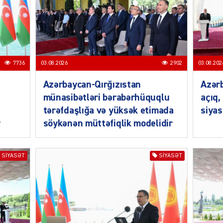
7736
03.08.2026
2902
03.08.202
SIYAS
Azərbaycan-Qırğızıstan
Azərb
münasibətləri bərabərhüquqlu
açıq,
tərəfdaşlığa və yüksək etimada
siyas
r
söykənən müttəfiqlik modelidir
SIYAS
SIYASƏT
SIYASƏT
SIYAS