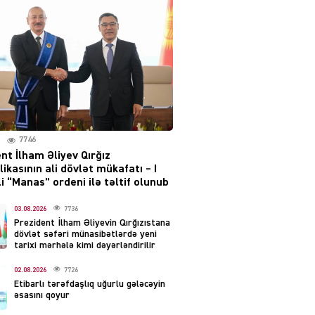
07.08.2026
3912
AL
Kiyevdə əlinə silah alıb
döyüşdü, Azərbaycanda
həbs olundu – MƏHKƏMƏ İŞİ
04.08.2026
4392
7746
80 manatlıq Prezident
nt İlham Əliyev Qırğız
təqaüdü ilə bağlı VACİB
ikasının ali dövlət mükafatı – I
AÇIQLAMA
i “Manas” ordeni ilə təltif olunub
04.08.2026
4391
03.08.2026
7736
Prezident İlham Əliyevin Qırğızıstana
AL
dövlət səfəri münasibətlərdə yeni
Cəza çəkən şəxs məhkum
tarixi mərhələ kimi dəyərləndirilir
yoldaşını buna görə
02.08.2026
7726
öldürüb…
Etibarlı tərəfdaşlıq uğurlu gələcəyin
04.08.2026
3005
əsasını qoyur