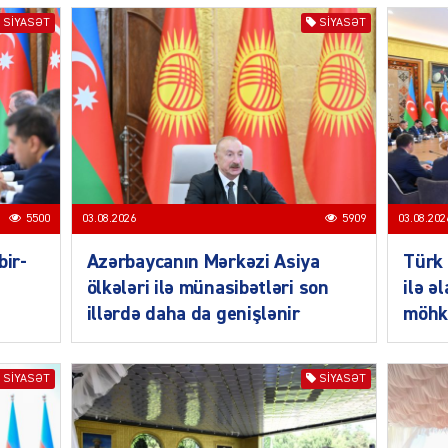
CƏMIY
SIYASƏT
SIYASƏT
SIYAS
5500
03.08.2026
5909
03.08.202
bir-
Azərbaycanın Mərkəzi Asiya
Türk 
SIYAS
ölkələri ilə münasibətləri son
ilə ə
illərdə daha da genişlənir
möhk
SIYASƏT
SIYASƏT
SIYAS