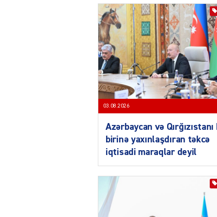
03.08.2026
Azərbaycan və Qırğızıstanı 
birinə yaxınlaşdıran təkcə
iqtisadi maraqlar deyil