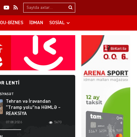
Search…
OU-BIZNES
İDMAN
SOSIAL
R LENTI
 SİYASƏT
Tehran və İrəvandan
“Tramp yolu”na HƏMLƏ –
REAKSİYA
07.08.2026
5470
AL