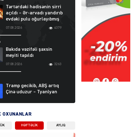
Tərtərdəki hadisənin sirri
açıldı – Ər-arvadı yandırıb
evdəki pulu oğurlayıbmış
07.08.2026
4379
Ə
Bakıda vəzifəli şəxsin
meyiti tapıldı
07.08.2026
3263
Tramp gecikib, ABŞ artıq
Çinə uduzur – Tyanlyan
07.08.2026
4393
X OXUNANLAR
Ə
Zərdabda qəsdən yanğın
LÜK
HƏFTƏLIK
AYLIQ
törədən şəxs saxlanıldı