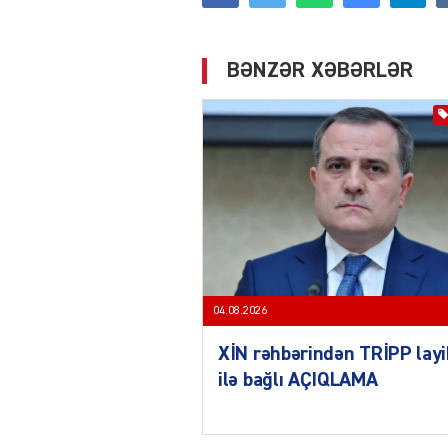
BƏNZƏR XƏBƏRLƏR
04.08.2026
XİN rəhbərindən TRİPP layi
ilə bağlı AÇIQLAMA