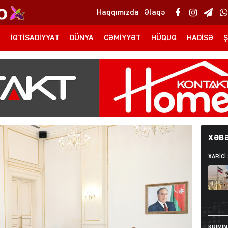
Haqqımızda
Əlaqə
T
İQTISADIYYAT
DÜNYA
CƏMIYYƏT
HÜQUQ
HADISƏ
Ş
XƏBƏ
XARİCİ
KRIMIN