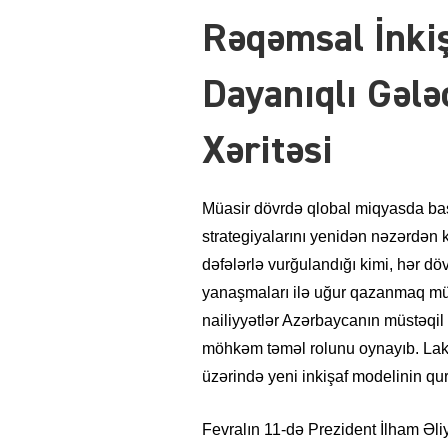
Rəqəmsal İnki
Dayanıqlı
Gələc
Xəritəsi
Müasir dövrdə qlobal miqyasda baş v
strategiyalarını yenidən nəzərdən k
dəfələrlə vurğulandığı kimi, hər döv
yanaşmaları ilə uğur qazanmaq mü
nailiyyətlər Azərbaycanın müstəqi
möhkəm təməl rolunu oynayıb. Lak
üzərində yeni inkişaf modelinin qur
Fevralın 11-də Prezident İlham Əliy