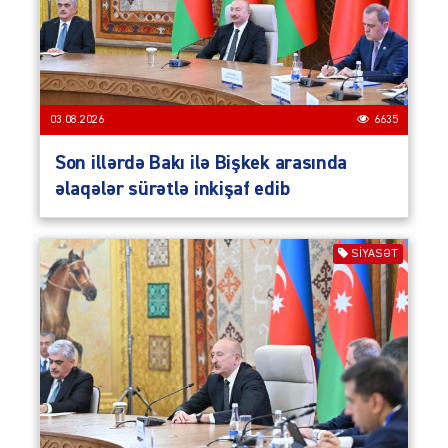
03.08.2026
6635
Son illərdə Bakı ilə Bişkek arasında
əlaqələr sürətlə inkişaf edib
SIYASƏT