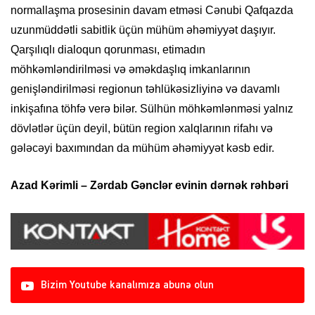
normallaşma prosesinin davam etməsi Cənubi Qafqazda
uzunmüddətli sabitlik üçün mühüm əhəmiyyət daşıyır.
Qarşılıqlı dialoqun qorunması, etimadın
möhkəmləndirilməsi və əməkdaşlıq imkanlarının
genişləndirilməsi regionun təhlükəsizliyinə və davamlı
inkişafına töhfə verə bilər. Sülhün möhkəmlənməsi yalnız
dövlətlər üçün deyil, bütün region xalqlarının rifahı və
gələcəyi baxımından da mühüm əhəmiyyət kəsb edir.
Azad Kərimli – Zərdab Gənclər evinin dərnək rəhbəri
Bizim Youtube kanalımıza abunə olun