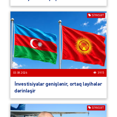
SIYASƏT
03.08.2026
3915
İnvestisiyalar genişlənir, ortaq layihələr
dərinləşir
SIYASƏT