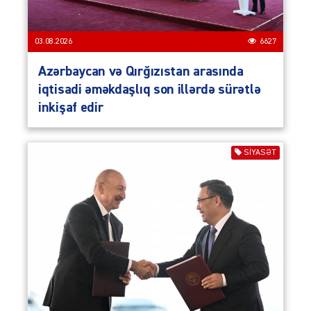
03.08.2026
6627
Azərbaycan və Qırğızıstan arasında
iqtisadi əməkdaşlıq son illərdə sürətlə
inkişaf edir
SIYASƏT