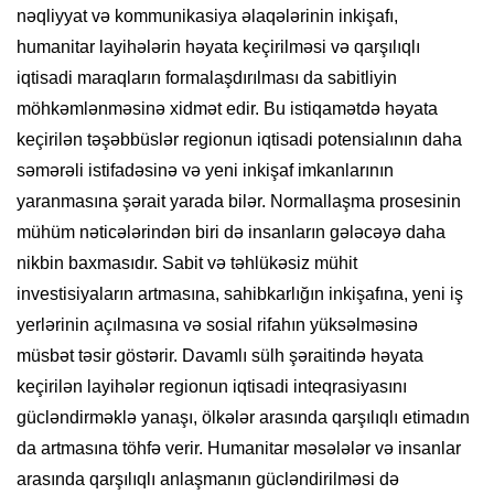
nəqliyyat və kommunikasiya əlaqələrinin inkişafı,
humanitar layihələrin həyata keçirilməsi və qarşılıqlı
iqtisadi maraqların formalaşdırılması da sabitliyin
möhkəmlənməsinə xidmət edir. Bu istiqamətdə həyata
keçirilən təşəbbüslər regionun iqtisadi potensialının daha
səmərəli istifadəsinə və yeni inkişaf imkanlarının
yaranmasına şərait yarada bilər. Normallaşma prosesinin
mühüm nəticələrindən biri də insanların gələcəyə daha
nikbin baxmasıdır. Sabit və təhlükəsiz mühit
investisiyaların artmasına, sahibkarlığın inkişafına, yeni iş
yerlərinin açılmasına və sosial rifahın yüksəlməsinə
müsbət təsir göstərir. Davamlı sülh şəraitində həyata
keçirilən layihələr regionun iqtisadi inteqrasiyasını
gücləndirməklə yanaşı, ölkələr arasında qarşılıqlı etimadın
da artmasına töhfə verir. Humanitar məsələlər və insanlar
arasında qarşılıqlı anlaşmanın gücləndirilməsi də