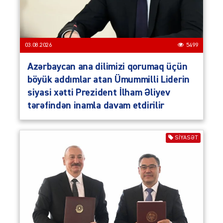
03.08.2026
5499
Azərbaycan ana dilimizi qorumaq üçün
böyük addımlar atan Ümummilli Liderin
siyasi xətti Prezident İlham Əliyev
tərəfindən inamla davam etdirilir
SIYASƏT