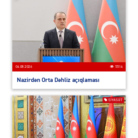
04.08.2026
5514
Nazirdən Orta Dəhliz açıqlaması
SIYASƏT