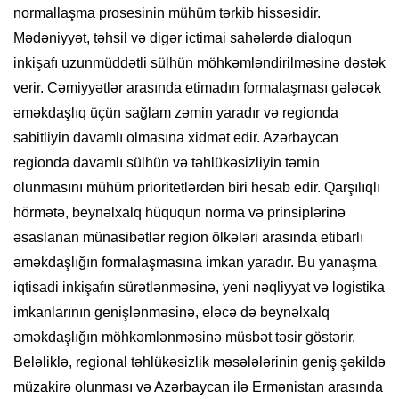
normallaşma prosesinin mühüm tərkib hissəsidir.
Mədəniyyət, təhsil və digər ictimai sahələrdə dialoqun
inkişafı uzunmüddətli sülhün möhkəmləndirilməsinə dəstək
verir. Cəmiyyətlər arasında etimadın formalaşması gələcək
əməkdaşlıq üçün sağlam zəmin yaradır və regionda
sabitliyin davamlı olmasına xidmət edir. Azərbaycan
regionda davamlı sülhün və təhlükəsizliyin təmin
olunmasını mühüm prioritetlərdən biri hesab edir. Qarşılıqlı
hörmətə, beynəlxalq hüququn norma və prinsiplərinə
əsaslanan münasibətlər region ölkələri arasında etibarlı
əməkdaşlığın formalaşmasına imkan yaradır. Bu yanaşma
iqtisadi inkişafın sürətlənməsinə, yeni nəqliyyat və logistika
imkanlarının genişlənməsinə, eləcə də beynəlxalq
əməkdaşlığın möhkəmlənməsinə müsbət təsir göstərir.
Beləliklə, regional təhlükəsizlik məsələlərinin geniş şəkildə
müzakirə olunması və Azərbaycan ilə Ermənistan arasında