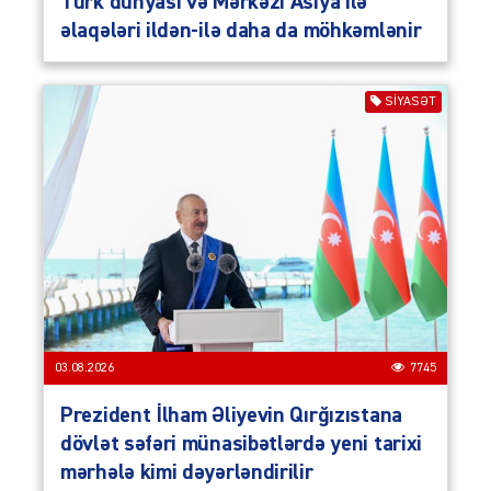
Türk dünyası və Mərkəzi Asiya ilə
əlaqələri ildən-ilə daha da möhkəmlənir
SIYASƏT
03.08.2026
7745
Prezident İlham Əliyevin Qırğızıstana
dövlət səfəri münasibətlərdə yeni tarixi
mərhələ kimi dəyərləndirilir