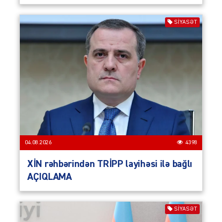
SIYASƏT
04.08.2026
4398
XİN rəhbərindən TRİPP layihəsi ilə bağlı
AÇIQLAMA
SIYASƏT