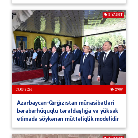
SIYASƏT
03.08.2026
2909
Azərbaycan-Qırğızıstan münasibətləri
bərabərhüquqlu tərəfdaşlığa və yüksək
etimada söykənən müttəfiqlik modelidir