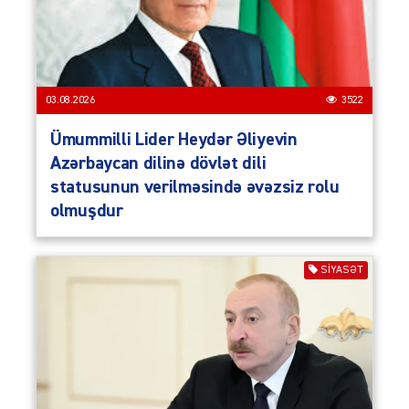
03.08.2026
3522
Ümummilli Lider Heydər Əliyevin
Azərbaycan dilinə dövlət dili
statusunun verilməsində əvəzsiz rolu
olmuşdur
SIYASƏT