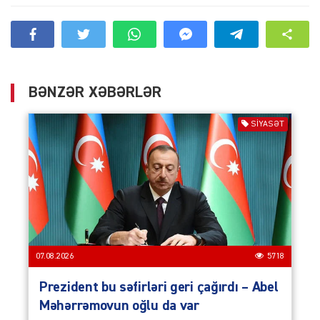
BƏNZƏR XƏBƏRLƏR
SIYASƏT
07.08.2026
5718
Prezident bu səfirləri geri çağırdı – Abel
Məhərrəmovun oğlu da var