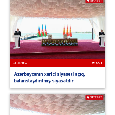
SIYASƏT
03.08.2026
5531
Azərbaycanın xarici siyasəti açıq,
balanslaşdırılmış siyasətdir
SIYASƏT