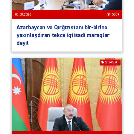
03.08.2026
5509
Azərbaycan və Qırğızıstanı bir-birinə
yaxınlaşdıran təkcə iqtisadi maraqlar
deyil
SIYASƏT