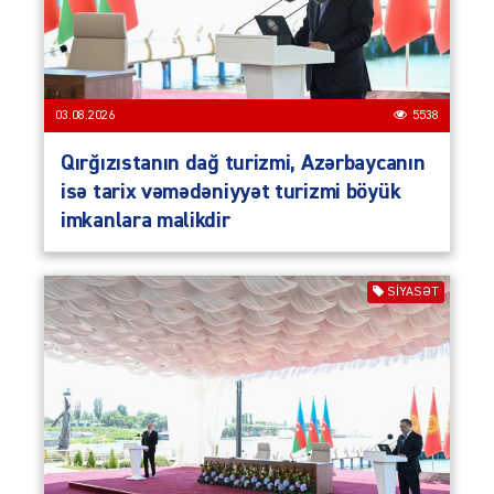
03.08.2026
5538
Qırğızıstanın dağ turizmi, Azərbaycanın
isə tarix vəmədəniyyət turizmi böyük
imkanlara malikdir
SIYASƏT