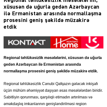
Regional təhlükəsizlik məsələlərini,
xüsusən də uğurla gedən Azərbaycan
ilə Ermənistan arasında normallaşma
prosesini geniş şəkildə müzakirə
etdik
Regional təhlükəsizlik məsələlərini, xüsusən də uğurla
gedən Azərbaycan ilə Ermənistan arasında
normallaşma prosesini geniş şəkildə müzakirə etdik.
Regional təhlükəsizlik Cənubi Qafqazın gələcək inkişafı
üçün mühüm əhəmiyyət daşıyan əsas məsələlərdən biridir.
Sabitliyin qorunması, qarşılıqlı etimadın artırılması və
əməkdaşlıq imkanlarının genişləndirilməsi region