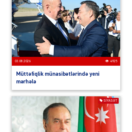
03.08.2026
4925
Müttəfiqlik münasibətlərində yeni
mərhələ
SIYASƏT