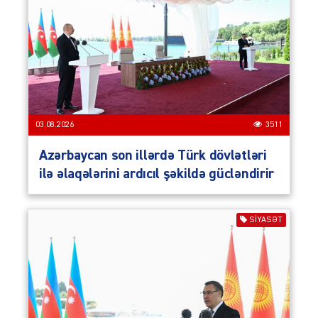
03.08.2026
3511
Azərbaycan son illərdə Türk dövlətləri
ilə əlaqələrini ardıcıl şəkildə gücləndirir
SIYASƏT