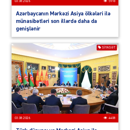
03.08.2026
5918
Azərbaycanın Mərkəzi Asiya ölkələri ilə
münasibətləri son illərdə daha da
genişlənir
SIYASƏT
03.08.2026
4408