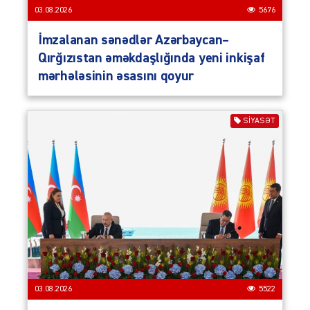
03.08.2026
5676
İmzalanan sənədlər Azərbaycan–
Qırğızıstan əməkdaşlığında yeni inkişaf
mərhələsinin əsasını qoyur
SIYASƏT
03.08.2026
5522