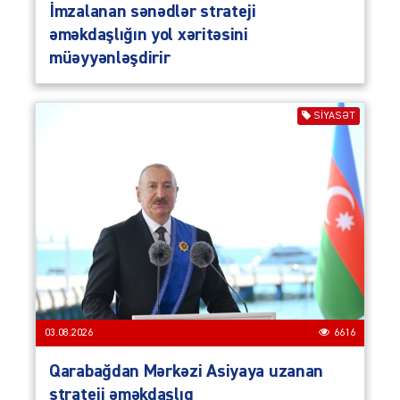
İmzalanan sənədlər strateji
əməkdaşlığın yol xəritəsini
müəyyənləşdirir
SIYASƏT
03.08.2026
6616
Qarabağdan Mərkəzi Asiyaya uzanan
strateji əməkdaşlıq