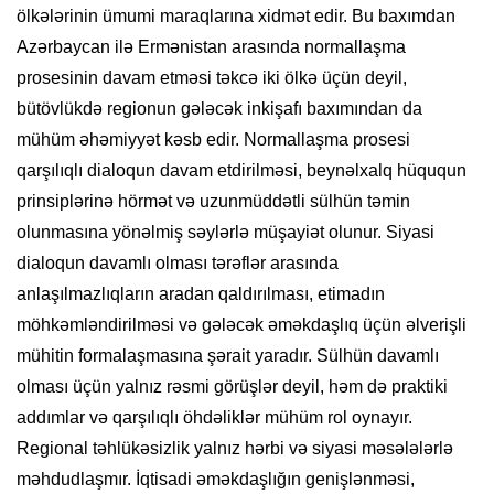
ölkələrinin ümumi maraqlarına xidmət edir. Bu baxımdan
Azərbaycan ilə Ermənistan arasında normallaşma
prosesinin davam etməsi təkcə iki ölkə üçün deyil,
bütövlükdə regionun gələcək inkişafı baxımından da
mühüm əhəmiyyət kəsb edir. Normallaşma prosesi
qarşılıqlı dialoqun davam etdirilməsi, beynəlxalq hüququn
prinsiplərinə hörmət və uzunmüddətli sülhün təmin
olunmasına yönəlmiş səylərlə müşayiət olunur. Siyasi
dialoqun davamlı olması tərəflər arasında
anlaşılmazlıqların aradan qaldırılması, etimadın
möhkəmləndirilməsi və gələcək əməkdaşlıq üçün əlverişli
mühitin formalaşmasına şərait yaradır. Sülhün davamlı
olması üçün yalnız rəsmi görüşlər deyil, həm də praktiki
addımlar və qarşılıqlı öhdəliklər mühüm rol oynayır.
Regional təhlükəsizlik yalnız hərbi və siyasi məsələlərlə
məhdudlaşmır. İqtisadi əməkdaşlığın genişlənməsi,