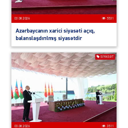
03.08.2026
5531
Azərbaycanın xarici siyasəti açıq,
balanslaşdırılmış siyasətdir
SIYASƏT
03.08.2026
3511