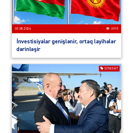
03.08.2026
3915
İnvestisiyalar genişlənir, ortaq layihələr
dərinləşir
SIYASƏT