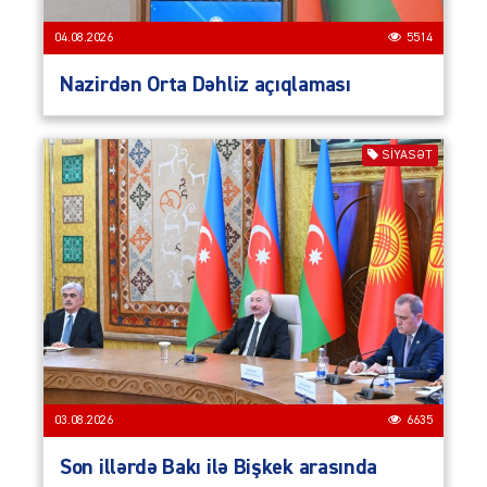
04.08.2026
5514
Nazirdən Orta Dəhliz açıqlaması
SIYASƏT
03.08.2026
6635
Son illərdə Bakı ilə Bişkek arasında