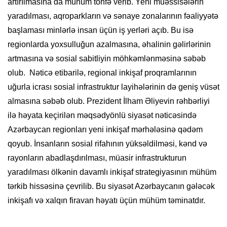
artırılmasına da mühüm töhfə verib. Yeni müəssisələrin
yaradılması, aqroparkların və sənaye zonalarının fəaliyyətə
başlaması minlərlə insan üçün iş yerləri açıb. Bu isə
regionlarda yoxsulluğun azalmasına, əhalinin gəlirlərinin
artmasına və sosial sabitliyin möhkəmlənməsinə səbəb
olub. Nəticə etibarilə, regional inkişaf proqramlarının
uğurla icrası sosial infrastruktur layihələrinin də geniş vüsət
almasına səbəb olub. Prezident İlham Əliyevin rəhbərliyi
ilə həyata keçirilən məqsədyönlü siyasət nəticəsində
Azərbaycan regionları yeni inkişaf mərhələsinə qədəm
qoyub. İnsanların sosial rifahının yüksəldilməsi, kənd və
rayonların abadlaşdırılması, müasir infrastrukturun
yaradılması ölkənin davamlı inkişaf strategiyasının mühüm
tərkib hissəsinə çevrilib. Bu siyasət Azərbaycanın gələcək
inkişafı və xalqın firavan həyatı üçün mühüm təminatdır.