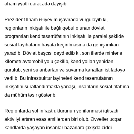
əhəmiyyətli dərəcədə dəyişib.
Prezident İlham Əliyev müşavirədə vurğulayıb ki,
regionların inkişafı ilə bağlı qəbul olunan dövlət
proqramları kənd təsərrüfatının inkişafı ilə paralel şəkildə
sosial layihələrin həyata keçirilməsinə də geniş imkan
yaradıb. Dövlət başçısı qeyd edib ki, son illərdə minlərlə
kilometr avtomobil yolu çəkilib, kənd yolları yenidən
qurulub, yeni su anbarları və suvarma kanalları istifadəyə
verilib. Bu infrastruktur layihələri kənd təsərrüfatının
inkişafını sürətləndirməklə yanaşı, insanların sosial rifahına
da mühüm təsir göstərib.
Regionlarda yol infrastrukturunun yenilənməsi iqtisadi
aktivliyi artıran əsas amillərdən biri olub. Əvvəllər ucqar
kəndlərdə yaşayan insanlar bazarlara çıxışda ciddi