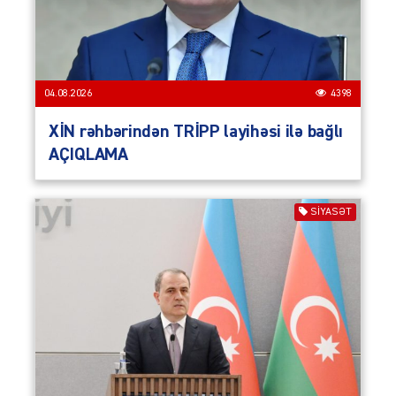
04.08.2026
4398
XİN rəhbərindən TRİPP layihəsi ilə bağlı
AÇIQLAMA
SIYASƏT