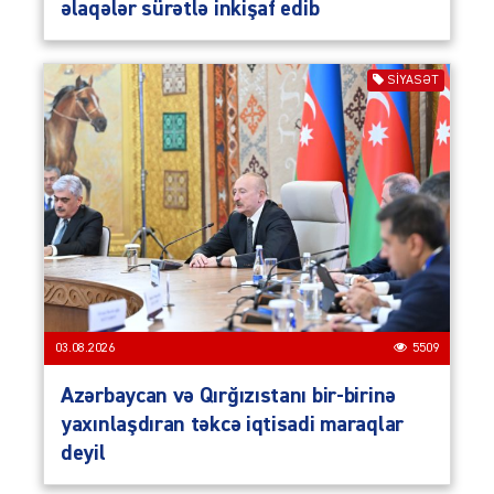
əlaqələr sürətlə inkişaf edib
SIYASƏT
03.08.2026
5509
Azərbaycan və Qırğızıstanı bir-birinə
yaxınlaşdıran təkcə iqtisadi maraqlar
deyil