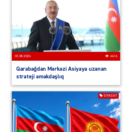
03.08.2026
6616
Qarabağdan Mərkəzi Asiyaya uzanan
strateji əməkdaşlıq
SIYASƏT