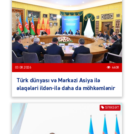
03.08.2026
4408
Türk dünyası və Mərkəzi Asiya ilə
əlaqələri ildən-ilə daha da möhkəmlənir
SIYASƏT