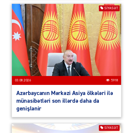
SIYASƏT
03.08.2026
5918
Azərbaycanın Mərkəzi Asiya ölkələri ilə
münasibətləri son illərdə daha da
genişlənir
SIYASƏT