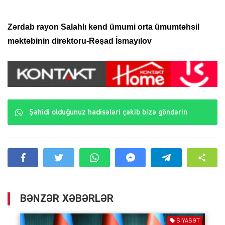
Zərdab rayon Salahlı kənd ümumi orta ümumtəhsil
məktəbinin direktoru-Rəşad İsmayılov
Şahidi olduğunuz hadisələri çəkib bizə göndərin
BƏNZƏR XƏBƏRLƏR
SIYASƏT