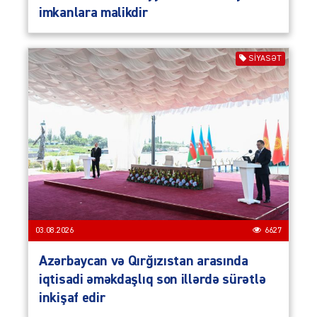
imkanlara malikdir
SIYASƏT
03.08.2026
6627
Azərbaycan və Qırğızıstan arasında
iqtisadi əməkdaşlıq son illərdə sürətlə
inkişaf edir