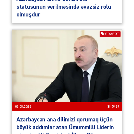
statusunun verilməsində əvəzsiz rolu
olmuşdur
SIYASƏT
03.08.2026
5499
Azərbaycan ana dilimizi qorumaq üçün
böyük addımlar atan Ümummilli Liderin