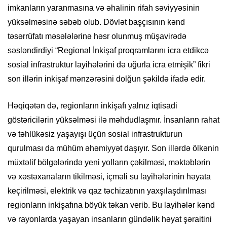
imkanların yaranmasına və əhalinin rifah səviyyəsinin
yüksəlməsinə səbəb olub. Dövlət başçısının kənd
təsərrüfatı məsələlərinə həsr olunmuş müşavirədə
səsləndirdiyi “Regional İnkişaf proqramlarını icra etdikcə
sosial infrastruktur layihələrini də uğurla icra etmişik” fikri
son illərin inkişaf mənzərəsini dolğun şəkildə ifadə edir.
Həqiqətən də, regionların inkişafı yalnız iqtisadi
göstəricilərin yüksəlməsi ilə məhdudlaşmır. İnsanların rahat
və təhlükəsiz yaşayışı üçün sosial infrastrukturun
qurulması da mühüm əhəmiyyət daşıyır. Son illərdə ölkənin
müxtəlif bölgələrində yeni yolların çəkilməsi, məktəblərin
və xəstəxanaların tikilməsi, içməli su layihələrinin həyata
keçirilməsi, elektrik və qaz təchizatının yaxşılaşdırılması
regionların inkişafına böyük təkan verib. Bu layihələr kənd
və rayonlarda yaşayan insanların gündəlik həyat şəraitini