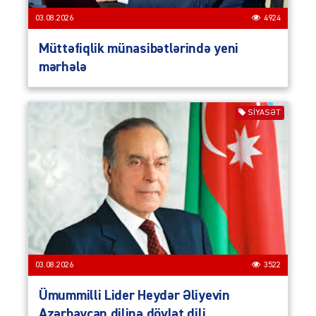
03.08.2026
4924
Müttəfiqlik münasibətlərində yeni
mərhələ
SIYASƏT
03.08.2026
3522
Ümummilli Lider Heydər Əliyevin
Azərbaycan dilinə dövlət dili