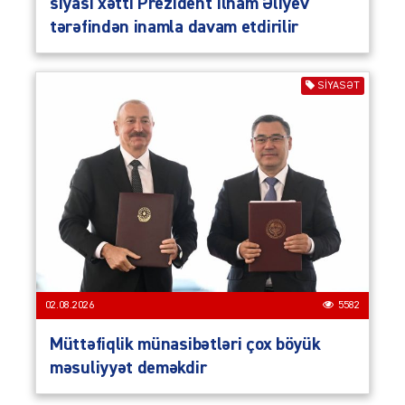
siyasi xətti Prezident İlham Əliyev
tərəfindən inamla davam etdirilir
SIYASƏT
02.08.2026
5582
Müttəfiqlik münasibətləri çox böyük
məsuliyyət deməkdir