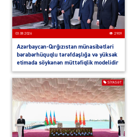
03.08.2026
2909
Azərbaycan-Qırğızıstan münasibətləri
bərabərhüquqlu tərəfdaşlığa və yüksək
etimada söykənən müttəfiqlik modelidir
SIYASƏT