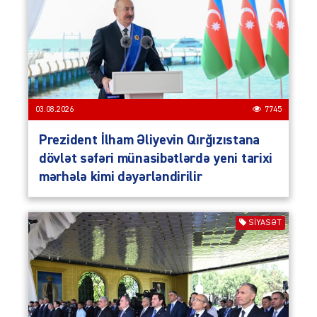
03.08.2026
7745
Prezident İlham Əliyevin Qırğızıstana
dövlət səfəri münasibətlərdə yeni tarixi
mərhələ kimi dəyərləndirilir
SIYASƏT