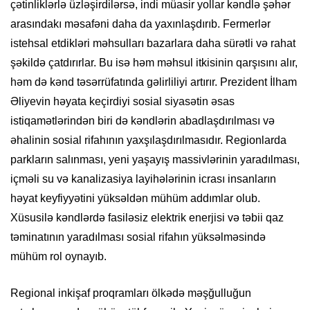
çətinliklərlə üzləşirdilərsə, indi müasir yollar kəndlə şəhər
arasındakı məsafəni daha da yaxınlaşdırıb. Fermerlər
istehsal etdikləri məhsulları bazarlara daha sürətli və rahat
şəkildə çatdırırlar. Bu isə həm məhsul itkisinin qarşısını alır,
həm də kənd təsərrüfatında gəlirliliyi artırır. Prezident İlham
Əliyevin həyata keçirdiyi sosial siyasətin əsas
istiqamətlərindən biri də kəndlərin abadlaşdırılması və
əhalinin sosial rifahının yaxşılaşdırılmasıdır. Regionlarda
parkların salınması, yeni yaşayış massivlərinin yaradılması,
içməli su və kanalizasiya layihələrinin icrası insanların
həyat keyfiyyətini yüksəldən mühüm addımlar olub.
Xüsusilə kəndlərdə fasiləsiz elektrik enerjisi və təbii qaz
təminatının yaradılması sosial rifahın yüksəlməsində
mühüm rol oynayıb.
Regional inkişaf proqramları ölkədə məşğulluğun