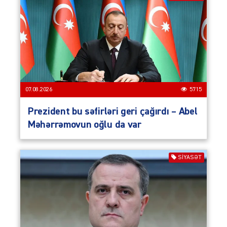
07.08.2026
5715
Prezident bu səfirləri geri çağırdı – Abel
Məhərrəmovun oğlu da var
SIYASƏT