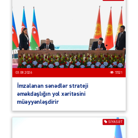
03.08.2026
5521
İmzalanan sənədlər strateji
əməkdaşlığın yol xəritəsini
müəyyənləşdirir
SIYASƏT