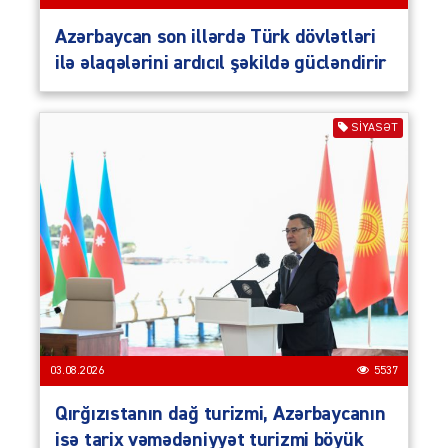
Azərbaycan son illərdə Türk dövlətləri
ilə əlaqələrini ardıcıl şəkildə gücləndirir
SIYASƏT
03.08.2026
5537
Qırğızıstanın dağ turizmi, Azərbaycanın
isə tarix vəmədəniyyət turizmi böyük