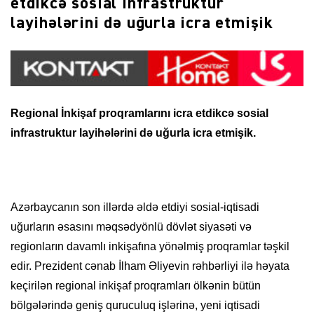
etdikcə sosial infrastruktur
layihələrini də uğurla icra etmişik
Regional İnkişaf proqramlarını icra etdikcə sosial
infrastruktur layihələrini də uğurla icra etmişik.
Azərbaycanın son illərdə əldə etdiyi sosial-iqtisadi
uğurların əsasını məqsədyönlü dövlət siyasəti və
regionların davamlı inkişafına yönəlmiş proqramlar təşkil
edir. Prezident cənab İlham Əliyevin rəhbərliyi ilə həyata
keçirilən regional inkişaf proqramları ölkənin bütün
bölgələrində geniş quruculuq işlərinə, yeni iqtisadi