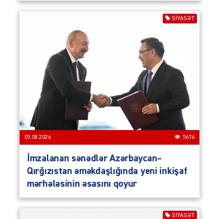
SIYASƏT
03.08.2026
5674
İmzalanan sənədlər Azərbaycan–
Qırğızıstan əməkdaşlığında yeni inkişaf
mərhələsinin əsasını qoyur
SIYASƏT