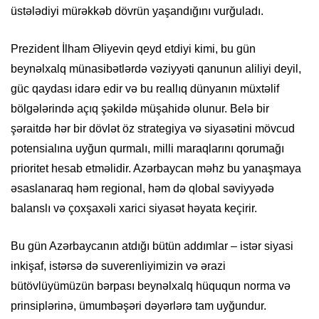
üstələdiyi mürəkkəb dövrün yaşandığını vurğuladı.
Prezident İlham Əliyevin qeyd etdiyi kimi, bu gün
beynəlxalq münasibətlərdə vəziyyəti qanunun aliliyi deyil,
güc qaydası idarə edir və bu reallıq dünyanın müxtəlif
bölgələrində açıq şəkildə müşahidə olunur. Belə bir
şəraitdə hər bir dövlət öz strategiya və siyasətini mövcud
potensialına uyğun qurmalı, milli maraqlarını qorumağı
prioritet hesab etməlidir. Azərbaycan məhz bu yanaşmaya
əsaslanaraq həm regional, həm də qlobal səviyyədə
balanslı və çoxşaxəli xarici siyasət həyata keçirir.
Bu gün Azərbaycanın atdığı bütün addımlar – istər siyasi
inkişaf, istərsə də suverenliyimizin və ərazi
bütövlüyümüzün bərpası beynəlxalq hüququn norma və
prinsiplərinə, ümumbəşəri dəyərlərə tam uyğundur.