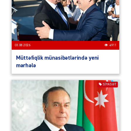
03.08.2026
4911
Müttəfiqlik münasibətlərində yeni
mərhələ
SIYASƏT