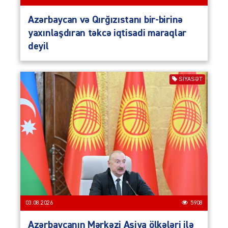
Azərbaycan və Qırğızıstanı bir-birinə
yaxınlaşdıran təkcə iqtisadi maraqlar
deyil
SIYASƏT
03.08.2026
5908
Azərbaycanın Mərkəzi Asiya ölkələri ilə