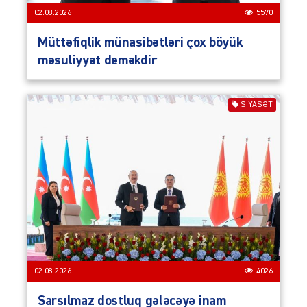
02.08.2026
5570
Müttəfiqlik münasibətləri çox böyük
məsuliyyət deməkdir
SIYASƏT
02.08.2026
4026
Sarsılmaz dostluq gələcəyə inam