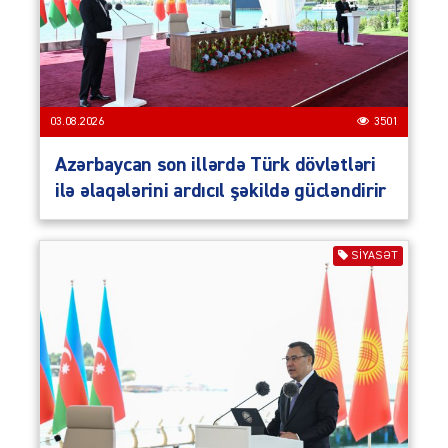
03.08.2026
3501
Azərbaycan son illərdə Türk dövlətləri
ilə əlaqələrini ardıcıl şəkildə gücləndirir
SIYASƏT