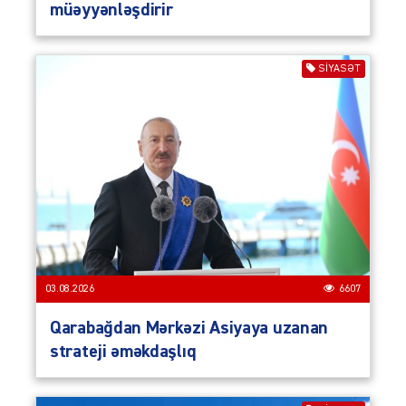
müəyyənləşdirir
SIYASƏT
03.08.2026
6607
Qarabağdan Mərkəzi Asiyaya uzanan
strateji əməkdaşlıq