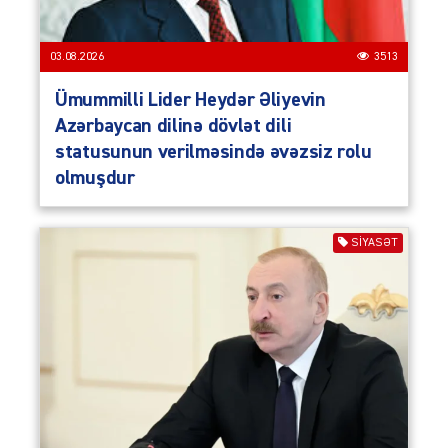
03.08.2026
3513
Ümummilli Lider Heydər Əliyevin
Azərbaycan dilinə dövlət dili
statusunun verilməsində əvəzsiz rolu
olmuşdur
SIYASƏT