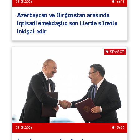
03.08.2026
6616
Azərbaycan və Qırğızıstan arasında
iqtisadi əməkdaşlıq son illərdə sürətlə
inkişaf edir
SIYASƏT
03.08.2026
5659