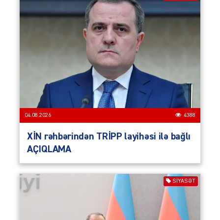
04.08.2026
4388
XİN rəhbərindən TRİPP layihəsi ilə bağlı
AÇIQLAMA
SIYASƏT