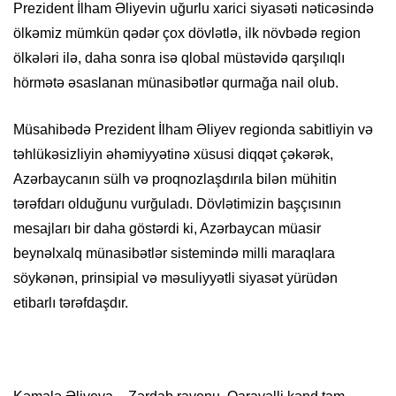
Prezident İlham Əliyevin uğurlu xarici siyasəti nəticəsində
ölkəmiz mümkün qədər çox dövlətlə, ilk növbədə region
ölkələri ilə, daha sonra isə qlobal müstəvidə qarşılıqlı
hörmətə əsaslanan münasibətlər qurmağa nail olub.
Müsahibədə Prezident İlham Əliyev regionda sabitliyin və
təhlükəsizliyin əhəmiyyətinə xüsusi diqqət çəkərək,
Azərbaycanın sülh və proqnozlaşdırıla bilən mühitin
tərəfdarı olduğunu vurğuladı. Dövlətimizin başçısının
mesajları bir daha göstərdi ki, Azərbaycan müasir
beynəlxalq münasibətlər sistemində milli maraqlara
söykənən, prinsipial və məsuliyyətli siyasət yürüdən
etibarlı tərəfdaşdır.