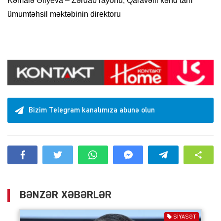
Kəmalə Əliyeva – Zərdab rayonu, Qaravəlli kənd tam
ümumtəhsil məktəbinin direktoru
Bizim Telegram kanalımıza abunə olun
BƏNZƏR XƏBƏRLƏR
SIYASƏT