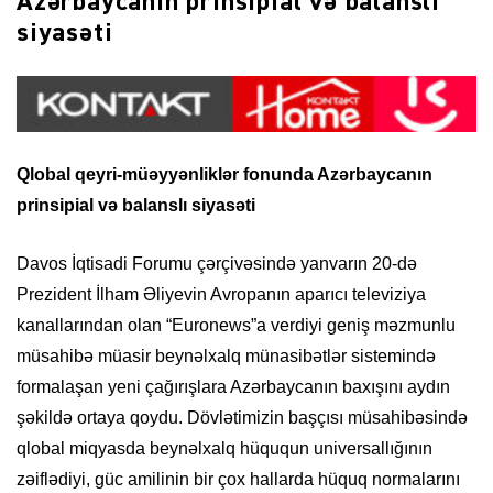
Azərbaycanın prinsipial və balanslı
siyasəti
Qlobal qeyri-müəyyənliklər fonunda Azərbaycanın
prinsipial və balanslı siyasəti
Davos İqtisadi Forumu çərçivəsində yanvarın 20-də
Prezident İlham Əliyevin Avropanın aparıcı televiziya
kanallarından olan “Euronews”a verdiyi geniş məzmunlu
müsahibə müasir beynəlxalq münasibətlər sistemində
formalaşan yeni çağırışlara Azərbaycanın baxışını aydın
şəkildə ortaya qoydu. Dövlətimizin başçısı müsahibəsində
qlobal miqyasda beynəlxalq hüququn universallığının
zəiflədiyi, güc amilinin bir çox hallarda hüquq normalarını