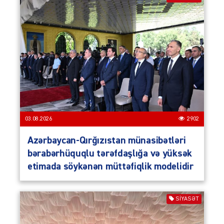
03.08.2026
2902
Azərbaycan-Qırğızıstan münasibətləri
bərabərhüquqlu tərəfdaşlığa və yüksək
etimada söykənən müttəfiqlik modelidir
SIYASƏT