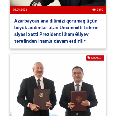
03.08.2026
5490
Azərbaycan ana dilimizi qorumaq üçün
böyük addımlar atan Ümummilli Liderin
siyasi xətti Prezident İlham Əliyev
tərəfindən inamla davam etdirilir
SIYASƏT