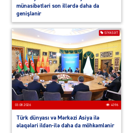
münasibətləri son illərdə daha da
genişlənir
SIYASƏT
03.08.2026
4396
Türk dünyası və Mərkəzi Asiya ilə
əlaqələri ildən-ilə daha da möhkəmlənir