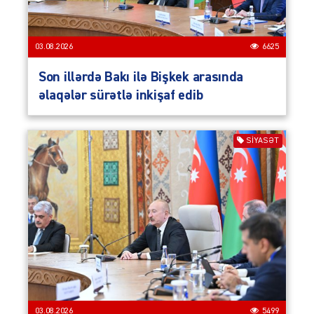
03.08.2026
6625
Son illərdə Bakı ilə Bişkek arasında
əlaqələr sürətlə inkişaf edib
SIYASƏT
03.08.2026
5499