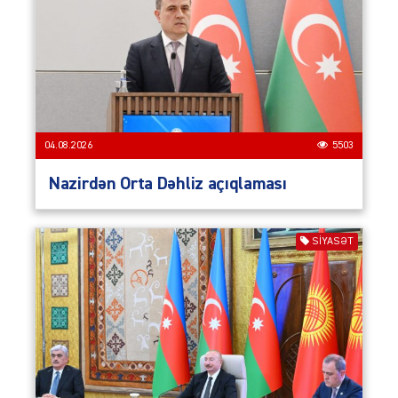
04.08.2026
5503
Nazirdən Orta Dəhliz açıqlaması
SIYASƏT