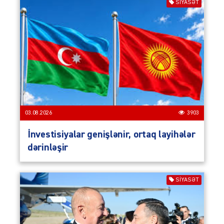
SIYASƏT
03.08.2026
3903
İnvestisiyalar genişlənir, ortaq layihələr
dərinləşir
SIYASƏT