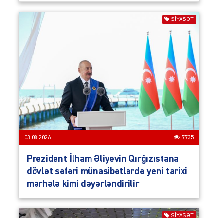
SIYASƏT
03.08.2026
7735
Prezident İlham Əliyevin Qırğızıstana
dövlət səfəri münasibətlərdə yeni tarixi
mərhələ kimi dəyərləndirilir
SIYASƏT