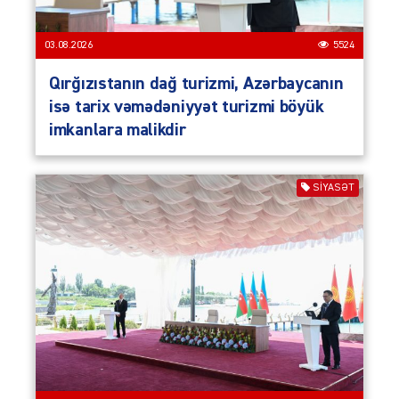
03.08.2026
5524
Qırğızıstanın dağ turizmi, Azərbaycanın
isə tarix vəmədəniyyət turizmi böyük
imkanlara malikdir
SIYASƏT