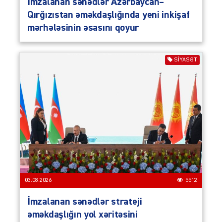
İmzalanan sənədlər Azərbaycan–
Qırğızıstan əməkdaşlığında yeni inkişaf
mərhələsinin əsasını qoyur
SIYASƏT
03.08.2026
5512
İmzalanan sənədlər strateji
əməkdaşlığın yol xəritəsini