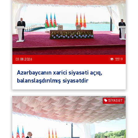
03.08.2026
5519
Azərbaycanın xarici siyasəti açıq,
balanslaşdırılmış siyasətdir
SIYASƏT