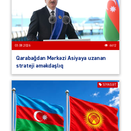
03.08.2026
6612
Qarabağdan Mərkəzi Asiyaya uzanan
strateji əməkdaşlıq
SIYASƏT