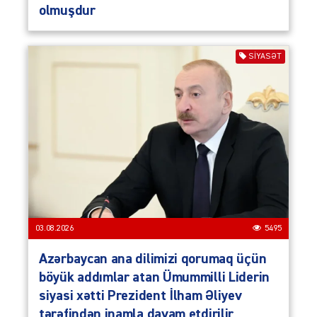
olmuşdur
SIYASƏT
03.08.2026
5495
Azərbaycan ana dilimizi qorumaq üçün
böyük addımlar atan Ümummilli Liderin
siyasi xətti Prezident İlham Əliyev
tərəfindən inamla davam etdirilir