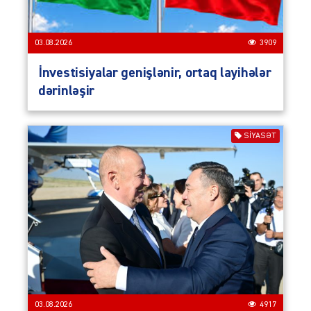
03.08.2026
3909
İnvestisiyalar genişlənir, ortaq layihələr
dərinləşir
SIYASƏT
03.08.2026
4917