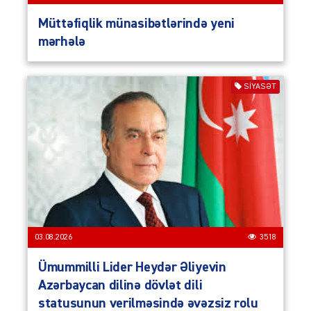
Müttəfiqlik münasibətlərində yeni
mərhələ
SIYASƏT
03.08.2026
3518
Ümummilli Lider Heydər Əliyevin
Azərbaycan dilinə dövlət dili
statusunun verilməsində əvəzsiz rolu