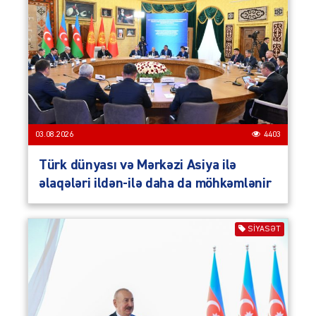
03.08.2026
4403
Türk dünyası və Mərkəzi Asiya ilə
əlaqələri ildən-ilə daha da möhkəmlənir
SIYASƏT