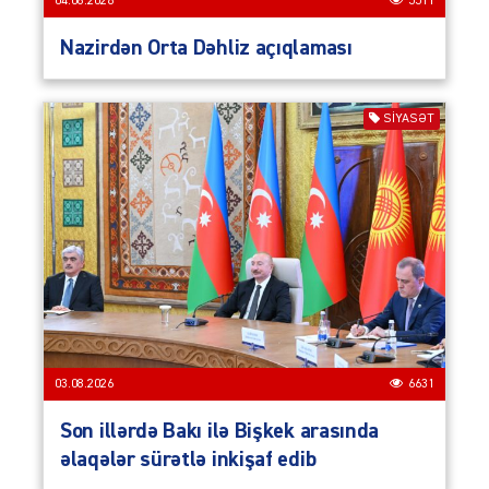
04.08.2026
5511
Nazirdən Orta Dəhliz açıqlaması
SIYASƏT
03.08.2026
6631
Son illərdə Bakı ilə Bişkek arasında
əlaqələr sürətlə inkişaf edib