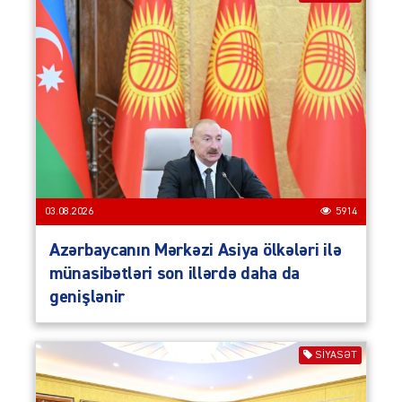
03.08.2026
5914
Azərbaycanın Mərkəzi Asiya ölkələri ilə
münasibətləri son illərdə daha da
genişlənir
SIYASƏT