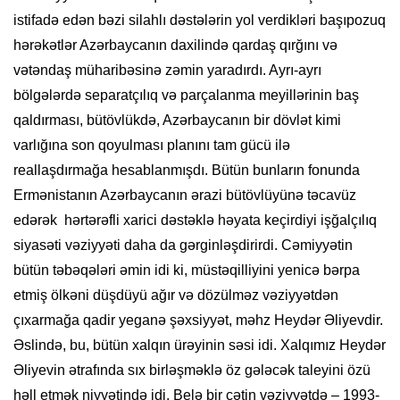
istifadə edən bəzi silahlı dəstələrin yol verdikləri başıpozuq
hərəkətlər Azərbaycanın daxilində qardaş qırğını və
vətəndaş müharibəsinə zəmin yaradırdı. Ayrı-ayrı
bölgələrdə separatçılıq və parçalanma meyillərinin baş
qaldırması, bütövlükdə, Azərbaycanın bir dövlət kimi
varlığına son qoyulması planını tam gücü ilə
reallaşdırmağa hesablanmışdı. Bütün bunların fonunda
Ermənistanın Azərbaycanın ərazi bütövlüyünə təcavüz
edərək hərtərəfli xarici dəstəklə həyata keçirdiyi işğalçılıq
siyasəti vəziyyəti daha da gərginləşdirirdi. Cəmiyyətin
bütün təbəqələri əmin idi ki, müstəqilliyini yenicə bərpa
etmiş ölkəni düşdüyü ağır və dözülməz vəziyyətdən
çıxarmağa qadir yeganə şəxsiyyət, məhz Heydər Əliyevdir.
Əslində, bu, bütün xalqın ürəyinin səsi idi. Xalqımız Heydər
Əliyevin ətrafında sıx birləşməklə öz gələcək taleyini özü
həll etmək niyyətində idi. Belə bir çətin vəziyyətdə – 1993-