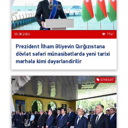
03.08.2026
7741
Prezident İlham Əliyevin Qırğızıstana
dövlət səfəri münasibətlərdə yeni tarixi
mərhələ kimi dəyərləndirilir
SIYASƏT