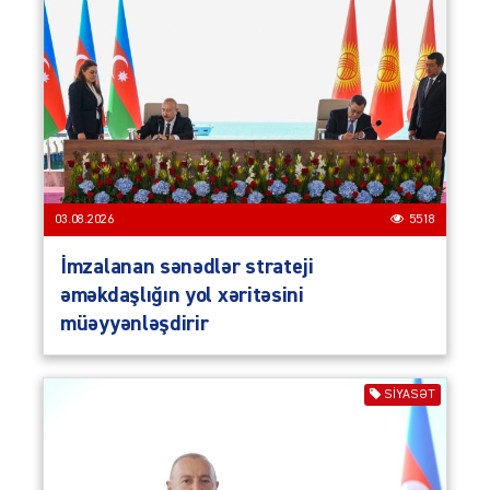
03.08.2026
5518
İmzalanan sənədlər strateji
əməkdaşlığın yol xəritəsini
müəyyənləşdirir
SIYASƏT