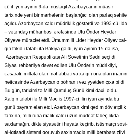
cü il iyun ayının 9-da müstəqil Azərbaycanın müasir
tarixində yeni bir mərhələnin başlanğıcı olan parlaq səhifə
açıldı. Azərbaycan xalqı müdriklik göstərdi və 1993-cü ildə
– vətəndaş müharibəsi ərəfəsində Ulu Öndər Heydər
Əliyevə müraciət etdi. Ümummilli Lider Heydər Əliyev xal­
qın təkidli tələbi ilə Bakıya gəldi, iyun ayının 15-də isə,
Azərbaycan Respublikası Ali Sovetinin Sədri seçildi.
Siyasi rəhbərliyə dəvət edilən Ulu Öndərin müdrikliyi,
cəsarəti, millətə olan məhəbbəti və xalqın ona olan inamın
nəticəsində Azərbaycan o böhranlı vəziyyətdən çıxa bildi.
Bu gün, tariximizə Milli Qurtuluş Günü kimi daxil oldu.
Xalqın tələbi ilə Milli Məclis 1997-ci ilin iyun ayında bu
günü bayram elan etdi. Azərbaycan kimi qədim dövlətçilik
tarixinə, milli ruha malik xalqı uzun müddət tabeçilikdə
saxlamağın, diktə siyasətini həyata keçirib, istismarçı sosi­
al-iqtisadi sistemi qoruyub saxlamaqla milli bərabərsizliyi