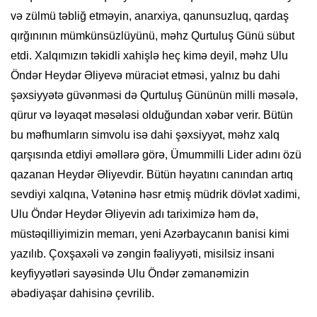
və zülmü təbliğ etməyin, anarxiya, qanunsuzluq, qardaş
qırğınının mümkünsüzlüyünü, məhz Qurtuluş Günü sübut
etdi. Xalqımızın təkidli xahişlə heç kimə deyil, məhz Ulu
Öndər Heydər Əliyevə müraciət etməsi, yalnız bu dahi
şəxsiyyətə güvənməsi də Qurtuluş Gününün milli məsələ,
qürur və ləyaqət məsələsi olduğundan xəbər verir. Bütün
bu məfhumların simvolu isə dahi şəxsiyyət, məhz xalq
qarşısında etdiyi əməllərə görə, Ümummilli Lider adını özü
qazanan Heydər Əliyevdir. Bütün həyatını canından artıq
sevdiyi xalqına, Vətəninə həsr etmiş müdrik dövlət xadimi,
Ulu Öndər Heydər Əliyevin adı tariximizə həm də,
müstəqilliyimizin memarı, yeni Azərbaycanın banisi kimi
yazılıb. Çoxşaxəli və zəngin fəaliyyəti, misilsiz insani
keyfiyyətləri sayəsində Ulu Öndər zəmanəmizin
əbədiyaşar dahisinə çevrilib.