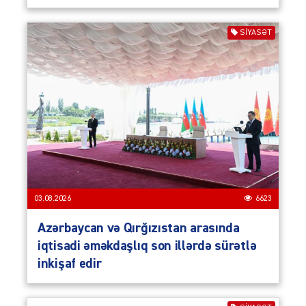
SIYASƏT
03.08.2026
6623
Azərbaycan və Qırğızıstan arasında
iqtisadi əməkdaşlıq son illərdə sürətlə
inkişaf edir