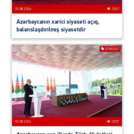
03.08.2026
5525
Azərbaycanın xarici siyasəti açıq,
balanslaşdırılmış siyasətdir
SIYASƏT
03.08.2026
3507