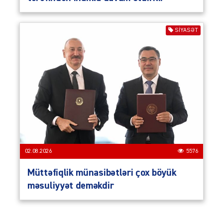
SIYASƏT
02.08.2026
5576
Müttəfiqlik münasibətləri çox böyük
məsuliyyət deməkdir