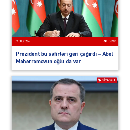
07.08.2026
5699
Prezident bu səfirləri geri çağırdı – Abel
Məhərrəmovun oğlu da var
SIYASƏT