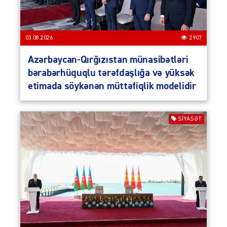
03.08.2026
2907
Azərbaycan-Qırğızıstan münasibətləri
bərabərhüquqlu tərəfdaşlığa və yüksək
etimada söykənən müttəfiqlik modelidir
SIYASƏT