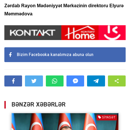
Zərdab Rayon Mədəniyyət Mərkəzinin direktoru Elyurə
Məmmədova
Bizim Facebooka kanalımıza abunə olun
BƏNZƏR XƏBƏRLƏR
SIYASƏT