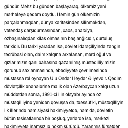
gündür. Məhz bu gündən başlayaraq, ölkəmiz yeni
mərhələyə qədəm qoydu. Həmin gün ölkəmizin
parçalanmaqdan, dünya xəritəsindən silinməkdən,
vətəndaş qarşıdurmasından, xaos, anarxiya,
özbaşınalıqdan xilas olmasının başlanğıcıdır, qurtuluş
tarixidir. Bu tarixi yaradan isə, dövlət idarəçiliyində zəngin
təcrübəsi olan, daim xalqına arxalanan, mərd oğul və
qızlarımızın qanı bahasına qazanılmış müstəqilliyimizin
qorunub saxlanmasında, əbədiyyətə çevrilməsində
müstəsna rol oynayan Ulu Öndər Heydər Əliyevdir. Qədim
dövlətçilik ənənələrinə malik olan Azərbaycan xalqı uzun
müddətdən sonra, 1991-ci ilin oktyabr ayında öz
müstəqilliyinə yenidən qovuşsa da, təəssüf ki, müstəqilliyin
ilk illərində həm siyasi hakimiyyətdə, həm də, dövlətin
bütün təsisatlarında bir boşluq, yerlərdə isə, mərkəzi
hakimiyyətə inamsızlıq hökm sürürdü. Yaranmış fürsətdən