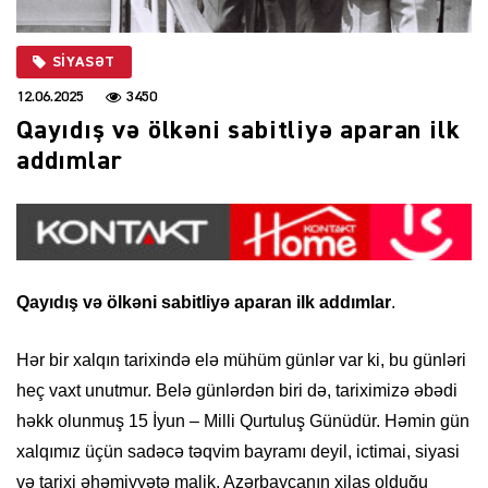
SIYASƏT
12.06.2025
3450
Qayıdış və ölkəni sabitliyə aparan ilk
addımlar
Qayıdış və ölkəni sabitliyə aparan ilk addımlar
.
Hər bir xalqın tarixində elə mühüm günlər var ki, bu günləri
heç vaxt unutmur. Belə günlərdən biri də, tariximizə əbədi
həkk olunmuş 15 İyun – Milli Qurtuluş Günüdür. Həmin gün
xalqımız üçün sadəcə təqvim bayramı deyil, ictimai, siyasi
və tarixi əhəmiyyətə malik, Azərbaycanın xilas olduğu