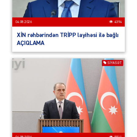
04.08.2026
4394
XİN rəhbərindən TRİPP layihəsi ilə bağlı
AÇIQLAMA
SIYASƏT