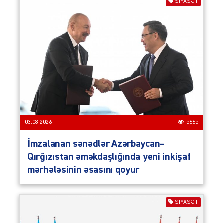
SIYASƏT
03.08.2026
5665
İmzalanan sənədlər Azərbaycan–
Qırğızıstan əməkdaşlığında yeni inkişaf
mərhələsinin əsasını qoyur
SIYASƏT