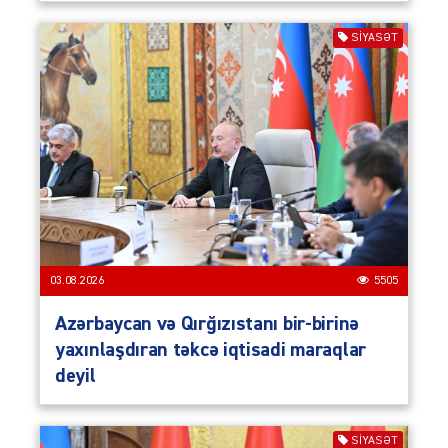
SIYASƏT
03.08.2026
5505
Azərbaycan və Qırğızıstanı bir-birinə
yaxınlaşdıran təkcə iqtisadi maraqlar
deyil
SIYASƏT