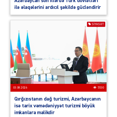
Azərbaycan son illərdə Türk dövlətləri
ilə əlaqələrini ardıcıl şəkildə gücləndirir
SIYASƏT
03.08.2026
5530
Qırğızıstanın dağ turizmi, Azərbaycanın
isə tarix vəmədəniyyət turizmi böyük
imkanlara malikdir