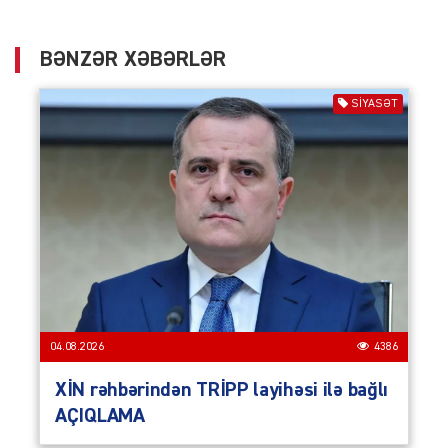
BƏNZƏR XƏBƏRLƏR
SIYASƏT
04.08.2026
4386
XİN rəhbərindən TRİPP layihəsi ilə bağlı
AÇIQLAMA