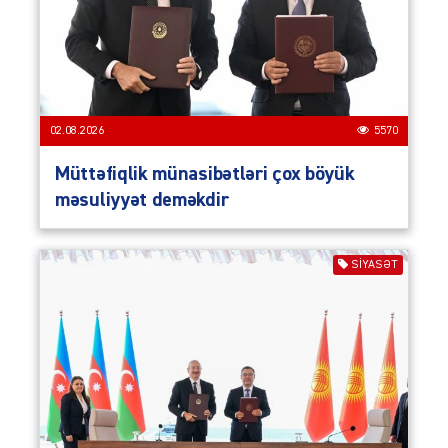
02.08.2026
5570
Müttəfiqlik münasibətləri çox böyük
məsuliyyət deməkdir
SIYASƏT