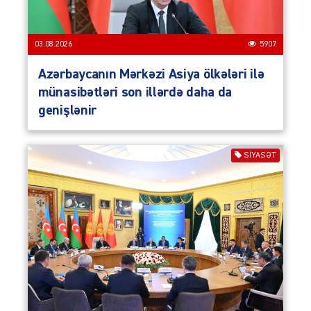
03.08.2026
5907
Azərbaycanın Mərkəzi Asiya ölkələri ilə
münasibətləri son illərdə daha da
genişlənir
SIYASƏT