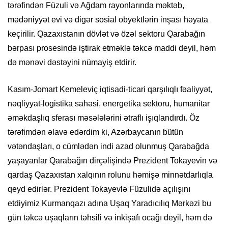
tərəfindən Füzuli və Ağdam rayonlarında məktəb,
mədəniyyət evi və digər sosial obyektlərin inşası həyata
keçirilir. Qazaxıstanın dövlət və özəl sektoru Qarabağın
bərpası prosesində iştirak etməklə təkcə maddi deyil, həm
də mənəvi dəstəyini nümayiş etdirir.
Kasım-Jomart Kemeleviç iqtisadi-ticari qarşılıqlı fəaliyyət,
nəqliyyat-logistika sahəsi, energetika sektoru, humanitar
əməkdaşlıq sferası məsələlərini ətraflı işıqlandırdı. Öz
tərəfimdən əlavə edərdim ki, Azərbaycanın bütün
vətəndaşları, o cümlədən indi azad olunmuş Qarabağda
yaşayanlar Qarabağın dirçəlişində Prezident Tokayevin və
qardaş Qazaxıstan xalqının rolunu həmişə minnətdarlıqla
qeyd edirlər. Prezident Tokayevlə Füzulidə açılışını
etdiyimiz Kurmanqazı adına Uşaq Yaradıcılıq Mərkəzi bu
gün təkcə uşaqların təhsili və inkişafı ocağı deyil, həm də