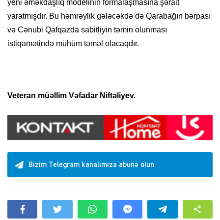
yeni əməkdaşlıq modelinin formalaşmasına şərait
yaratmışdır. Bu həmrəylik gələcəkdə də Qarabağın bərpası
və Cənubi Qafqazda sabitliyin təmin olunması
istiqamətində mühüm təməl olacaqdır.
Veteran müəllim Vəfadar Niftəliyev.
Bizim Telegram kanalımıza abunə olun