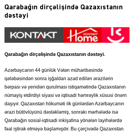
Qarabağın dirçəlişində Qazaxıstanın
dəstəyi
Qarabağın dirçəlişində Qazaxıstanın dəstəyi.
Azərbaycanın 44 günlük Vətən müharibəsində
qələbəsindən sonra işğaldan azad edilən ərazilərin
bərpası və yenidən qurulması istiqamətində Qazaxıstanın
nümayiş etdirdiyi siyasi və iqtisadi həmrəylik xüsusi önəm
daşıyır. Qazaxıstan hökuməti ilk günlərdən Azərbaycanın
ərazi bütövlüyünü dəstəkləmiş, sonrakı mərhələdə isə
Qarabağın sosial-iqtisadi inkişafına yönələn layihələrdə
fəal iştirak etməyə başlamışdır. Bu çərçivədə Qazaxıstan