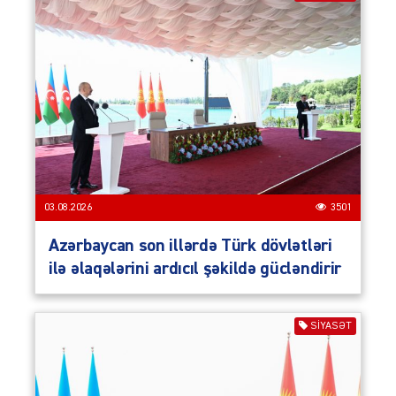
03.08.2026
3501
Azərbaycan son illərdə Türk dövlətləri
ilə əlaqələrini ardıcıl şəkildə gücləndirir
SIYASƏT