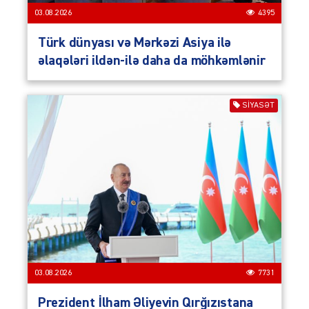
03.08.2026
4395
Türk dünyası və Mərkəzi Asiya ilə
əlaqələri ildən-ilə daha da möhkəmlənir
SIYASƏT
03.08.2026
7731
Prezident İlham Əliyevin Qırğızıstana