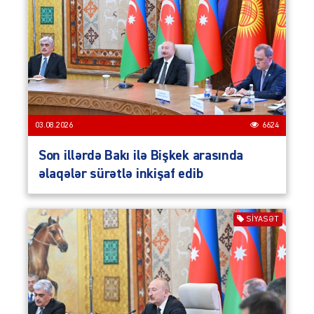
03.08.2026
6624
Son illərdə Bakı ilə Bişkek arasında
əlaqələr sürətlə inkişaf edib
SIYASƏT