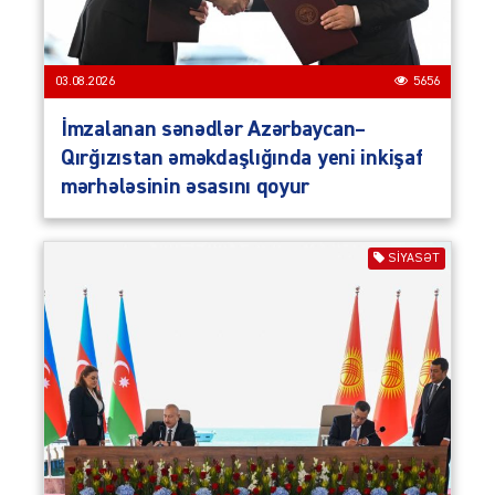
03.08.2026
5656
İmzalanan sənədlər Azərbaycan–
Qırğızıstan əməkdaşlığında yeni inkişaf
mərhələsinin əsasını qoyur
SIYASƏT