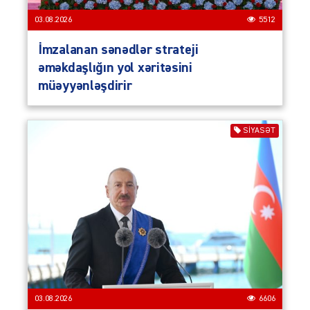
03.08.2026
5512
İmzalanan sənədlər strateji
əməkdaşlığın yol xəritəsini
müəyyənləşdirir
SIYASƏT
03.08.2026
6606