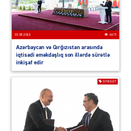
03.08.2026
6615
Azərbaycan və Qırğızıstan arasında
iqtisadi əməkdaşlıq son illərdə sürətlə
inkişaf edir
SIYASƏT