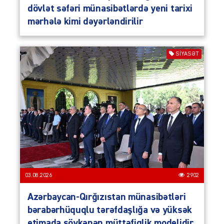
dövlət səfəri münasibətlərdə yeni tarixi
mərhələ kimi dəyərləndirilir
SIYASƏT
03.08.2026
2902
Azərbaycan-Qırğızıstan münasibətləri
bərabərhüquqlu tərəfdaşlığa və yüksək
etimada söykənən müttəfiqlik modelidir