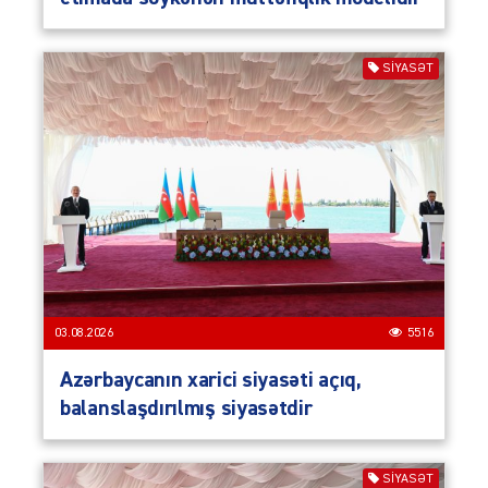
SIYASƏT
03.08.2026
5516
Azərbaycanın xarici siyasəti açıq,
balanslaşdırılmış siyasətdir
SIYASƏT