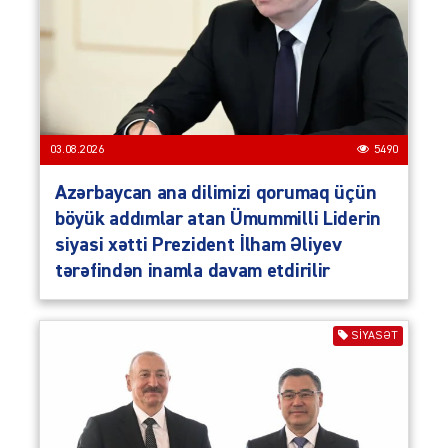
03.08.2026
5490
Azərbaycan ana dilimizi qorumaq üçün
böyük addımlar atan Ümummilli Liderin
siyasi xətti Prezident İlham Əliyev
tərəfindən inamla davam etdirilir
SIYASƏT