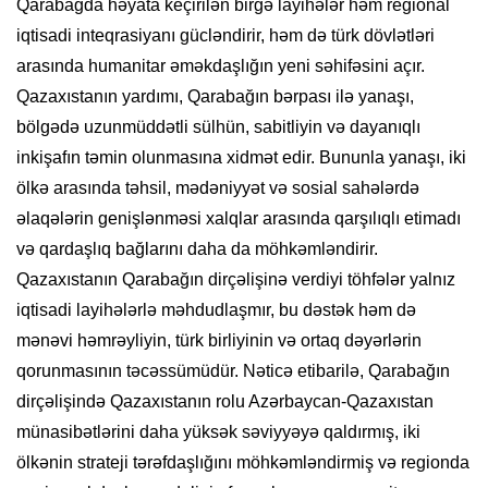
Qarabağda həyata keçirilən birgə layihələr həm regional
iqtisadi inteqrasiyanı gücləndirir, həm də türk dövlətləri
arasında humanitar əməkdaşlığın yeni səhifəsini açır.
Qazaxıstanın yardımı, Qarabağın bərpası ilə yanaşı,
bölgədə uzunmüddətli sülhün, sabitliyin və dayanıqlı
inkişafın təmin olunmasına xidmət edir. Bununla yanaşı, iki
ölkə arasında təhsil, mədəniyyət və sosial sahələrdə
əlaqələrin genişlənməsi xalqlar arasında qarşılıqlı etimadı
və qardaşlıq bağlarını daha da möhkəmləndirir.
Qazaxıstanın Qarabağın dirçəlişinə verdiyi töhfələr yalnız
iqtisadi layihələrlə məhdudlaşmır, bu dəstək həm də
mənəvi həmrəyliyin, türk birliyinin və ortaq dəyərlərin
qorunmasının təcəssümüdür. Nəticə etibarilə, Qarabağın
dirçəlişində Qazaxıstanın rolu Azərbaycan-Qazaxıstan
münasibətlərini daha yüksək səviyyəyə qaldırmış, iki
ölkənin strateji tərəfdaşlığını möhkəmləndirmiş və regionda