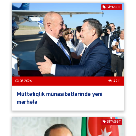
SIYASƏT
03.08.2026
4911
Müttəfiqlik münasibətlərində yeni
mərhələ
SIYASƏT