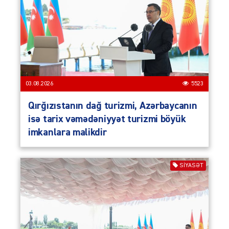
03.08.2026
5523
Qırğızıstanın dağ turizmi, Azərbaycanın
isə tarix vəmədəniyyət turizmi böyük
imkanlara malikdir
SIYASƏT