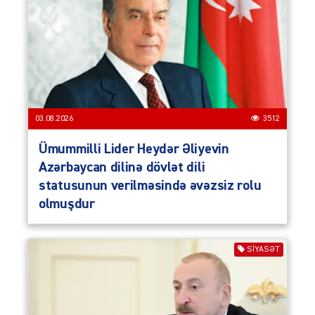
03.08.2026
3512
Ümummilli Lider Heydər Əliyevin
Azərbaycan dilinə dövlət dili
statusunun verilməsində əvəzsiz rolu
olmuşdur
SIYASƏT