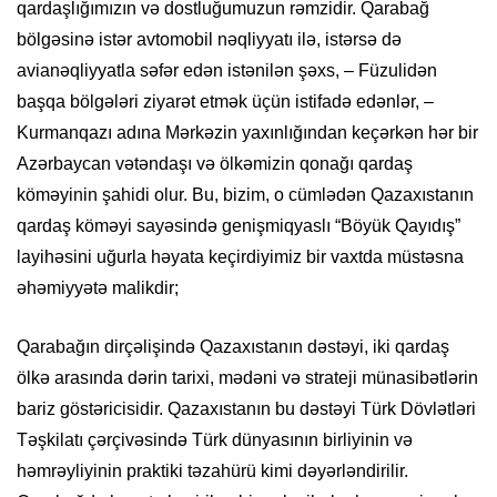
qardaşlığımızın və dostluğumuzun rəmzidir. Qarabağ
bölgəsinə istər avtomobil nəqliyyatı ilə, istərsə də
avianəqliyyatla səfər edən istənilən şəxs, – Füzulidən
başqa bölgələri ziyarət etmək üçün istifadə edənlər, –
Kurmanqazı adına Mərkəzin yaxınlığından keçərkən hər bir
Azərbaycan vətəndaşı və ölkəmizin qonağı qardaş
köməyinin şahidi olur. Bu, bizim, o cümlədən Qazaxıstanın
qardaş köməyi sayəsində genişmiqyaslı “Böyük Qayıdış”
layihəsini uğurla həyata keçirdiyimiz bir vaxtda müstəsna
əhəmiyyətə malikdir;
Qarabağın dirçəlişində Qazaxıstanın dəstəyi, iki qardaş
ölkə arasında dərin tarixi, mədəni və strateji münasibətlərin
bariz göstəricisidir. Qazaxıstanın bu dəstəyi Türk Dövlətləri
Təşkilatı çərçivəsində Türk dünyasının birliyinin və
həmrəyliyinin praktiki təzahürü kimi dəyərləndirilir.