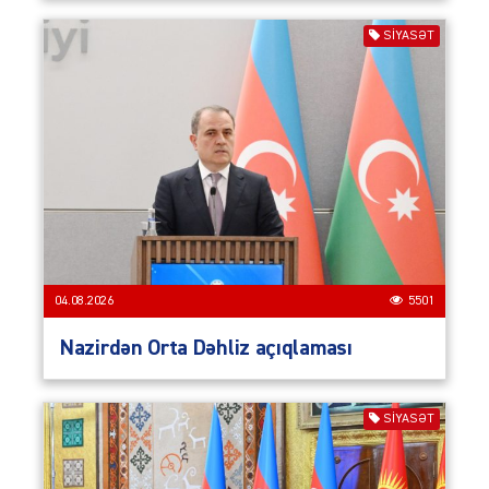
SIYASƏT
04.08.2026
5501
Nazirdən Orta Dəhliz açıqlaması
SIYASƏT