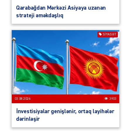
Qarabağdan Mərkəzi Asiyaya uzanan
strateji əməkdaşlıq
SIYASƏT
03.08.2026
3903
İnvestisiyalar genişlənir, ortaq layihələr
dərinləşir