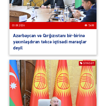
03.08.2026
5498
Azərbaycan və Qırğızıstanı bir-birinə
yaxınlaşdıran təkcə iqtisadi maraqlar
deyil
SIYASƏT