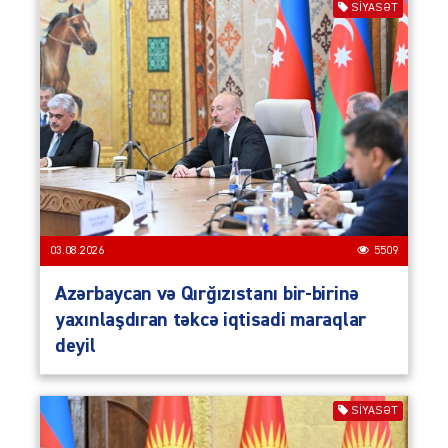
SIYASƏT
03.08.2026
5509
Azərbaycan və Qırğızıstanı bir-birinə
yaxınlaşdıran təkcə iqtisadi maraqlar
deyil
SIYASƏT