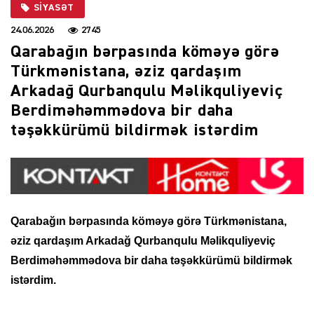
SIYASƏT
24.06.2026
2745
Qarabağın bərpasında köməyə görə
Türkmənistana, əziz qardaşım
Arkadağ Qurbanqulu Məlikquliyeviç
Berdiməhəmmədova bir daha
təşəkkürümü bildirmək istərdim
Qarabağın bərpasında köməyə görə Türkmənistana,
əziz qardaşım Arkadağ Qurbanqulu Məlikquliyeviç
Berdiməhəmmədova bir daha təşəkkürümü bildirmək
istərdim.