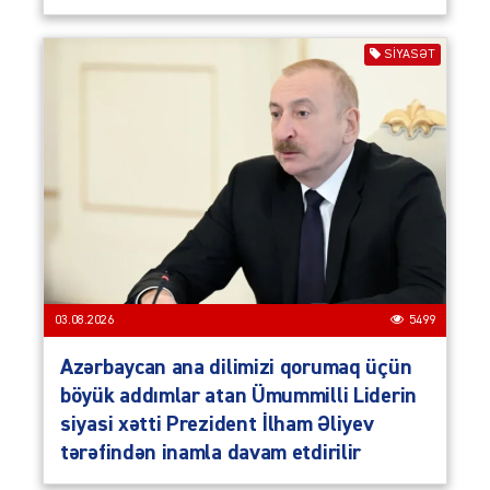
SIYASƏT
03.08.2026
5499
Azərbaycan ana dilimizi qorumaq üçün
böyük addımlar atan Ümummilli Liderin
siyasi xətti Prezident İlham Əliyev
tərəfindən inamla davam etdirilir