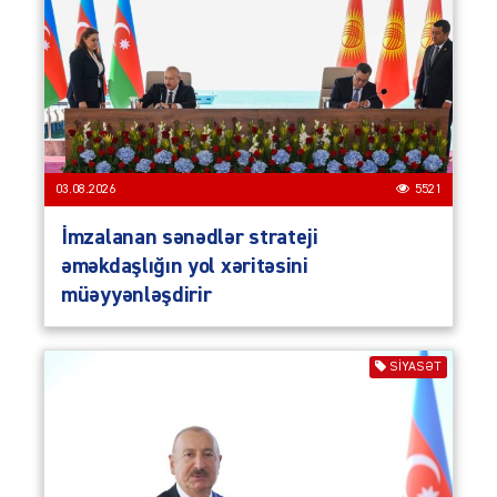
03.08.2026
5521
İmzalanan sənədlər strateji
əməkdaşlığın yol xəritəsini
müəyyənləşdirir
SIYASƏT