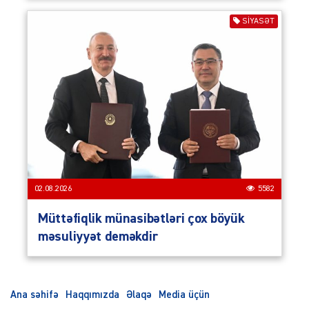
SIYASƏT
02.08.2026
5582
Müttəfiqlik münasibətləri çox böyük
məsuliyyət deməkdir
Ana səhifə
Haqqımızda
Əlaqə
Media üçün