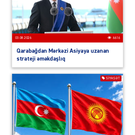
03.08.2026
6616
Qarabağdan Mərkəzi Asiyaya uzanan
strateji əməkdaşlıq
SIYASƏT