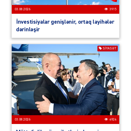
03.08.2026
3915
İnvestisiyalar genişlənir, ortaq layihələr
dərinləşir
SIYASƏT
03.08.2026
4924