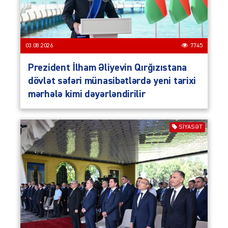
03.08.2026
7745
Prezident İlham Əliyevin Qırğızıstana
dövlət səfəri münasibətlərdə yeni tarixi
mərhələ kimi dəyərləndirilir
SIYASƏT