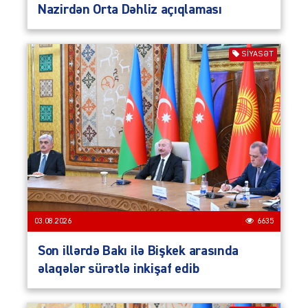
Nazirdən Orta Dəhliz açıqlaması
SIYASƏT
03.08.2026
6635
Son illərdə Bakı ilə Bişkek arasında
əlaqələr sürətlə inkişaf edib