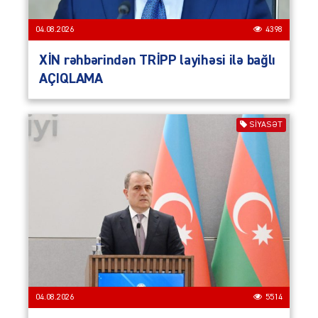
04.08.2026
4398
XİN rəhbərindən TRİPP layihəsi ilə bağlı
AÇIQLAMA
SIYASƏT
04.08.2026
5514