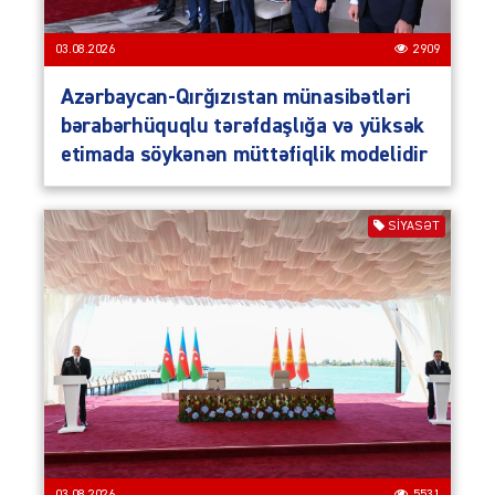
03.08.2026
2909
Azərbaycan-Qırğızıstan münasibətləri
bərabərhüquqlu tərəfdaşlığa və yüksək
etimada söykənən müttəfiqlik modelidir
SIYASƏT
03.08.2026
5531