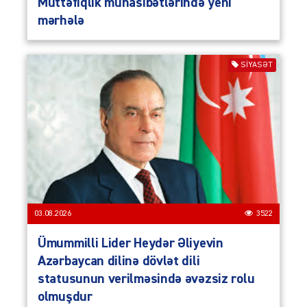
Müttəfiqlik münasibətlərində yeni
mərhələ
SIYASƏT
03.08.2026
3522
Ümummilli Lider Heydər Əliyevin
Azərbaycan dilinə dövlət dili
statusunun verilməsində əvəzsiz rolu
olmuşdur