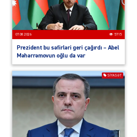
07.08.2026
5715
Prezident bu səfirləri geri çağırdı – Abel
Məhərrəmovun oğlu da var
SIYASƏT