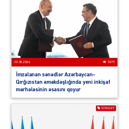
03.08.2026
5675
İmzalanan sənədlər Azərbaycan–
Qırğızıstan əməkdaşlığında yeni inkişaf
mərhələsinin əsasını qoyur
SIYASƏT