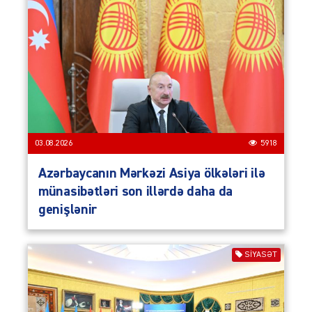
03.08.2026
5918
Azərbaycanın Mərkəzi Asiya ölkələri ilə
münasibətləri son illərdə daha da
genişlənir
SIYASƏT