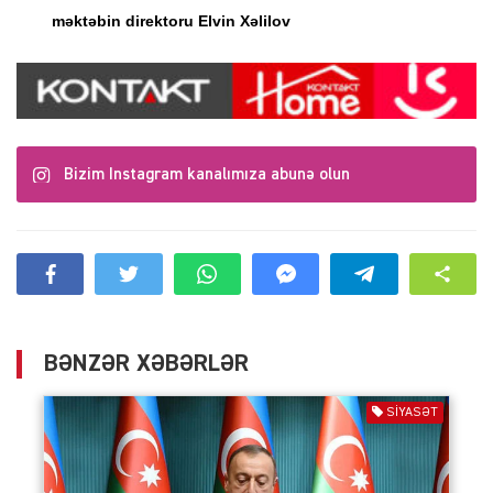
məktəbin direktoru Elvin Xəlilov
Bizim Instagram kanalımıza abunə olun
BƏNZƏR XƏBƏRLƏR
SIYASƏT