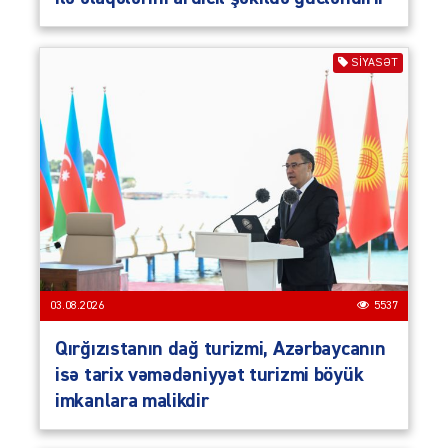
SIYASƏT
03.08.2026
5537
Qırğızıstanın dağ turizmi, Azərbaycanın
isə tarix vəmədəniyyət turizmi böyük
imkanlara malikdir