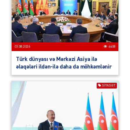
03.08.2026
4408
Türk dünyası və Mərkəzi Asiya ilə
əlaqələri ildən-ilə daha da möhkəmlənir
SIYASƏT