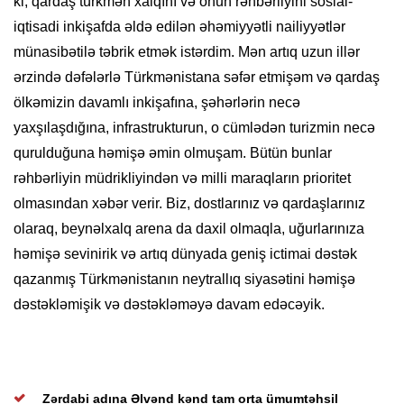
ki, qardaş türkmən xalqını və onun rəhbərliyini sosial-
iqtisadi inkişafda əldə edilən əhəmiyyətli nailiyyətlər
münasibətilə təbrik etmək istərdim. Mən artıq uzun illər
ərzində dəfələrlə Türkmənistana səfər etmişəm və qardaş
ölkəmizin davamlı inkişafına, şəhərlərin necə
yaxşılaşdığına, infrastrukturun, o cümlədən turizmin necə
qurulduğuna həmişə əmin olmuşam. Bütün bunlar
rəhbərliyin müdrikliyindən və milli maraqların prioritet
olmasından xəbər verir. Biz, dostlarınız və qardaşlarınız
olaraq, beynəlxalq arena da daxil olmaqla, uğurlarınıza
həmişə sevinirik və artıq dünyada geniş ictimai dəstək
qazanmış Türkmənistanın neytrallıq siyasətini həmişə
dəstəkləmişik və dəstəkləməyə davam edəcəyik.
Zərdabi adına
Əlvənd kənd tam orta ümumtəhsil