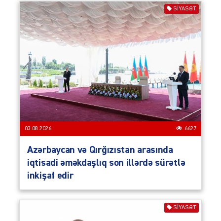
SIYASƏT
03.08.2026
6627
Azərbaycan və Qırğızıstan arasında
iqtisadi əməkdaşlıq son illərdə sürətlə
inkişaf edir
SIYASƏT