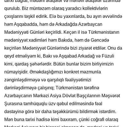
tarixi bağlar, mədəni əlaqələr və mənəvi əlaqələr üzərində
qurulub. Biz müntəzəm olaraq yaradıcı kollektivlərin
çıxışlarını təşkil edirik. Elə bu yaxınlarda, bu ayın əvvəlində
həm Aşqabadda, həm də Arkadağda Azərbaycan
Mədəniyyəti Günləri keçirildi. Keçən il isə Türkmənistanın
mədəniyyət xadimləri həm Bakıda, həm də Gəncədə
keçirilən Mədəniyyət Günlərində bizi ziyarət etdilər. Onu da
qeyd etməliyəm ki, Bakı və Aşqabad Arkadağ və Füzuli
kimi, qardaş şəhərlərdir. Bütün bunlar bizim birliyimizin
nümayişidir. Əməkdaşlığımızı konkret məzmunla
zənginləşdirməyə və qarşılıqlı fəaliyyətimizi
dərinləşdirməyə çalışırıq; Türkmənistan tərəfinə
Azərbaycanın Mərkəzi Asiya Dövlət Başçılarının Məşvərət
Şurasına tamhüquqlu üzv qəbul edilməsində fəal
dəstəyinə görə bir daha təşəkkürümü bildirmək istərdim.
Mən buna tarixi hadisə kimi baxıram, çünki coğrafi olaraq