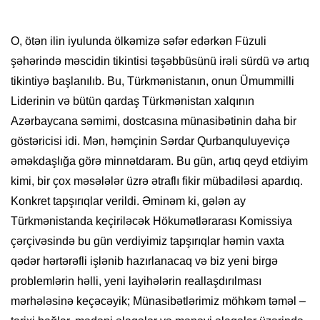
O, ötən ilin iyulunda ölkəmizə səfər edərkən Füzuli
şəhərində məscidin tikintisi təşəbbüsünü irəli sürdü və artıq
tikintiyə başlanılıb. Bu, Türkmənistanın, onun Ümummilli
Liderinin və bütün qardaş Türkmənistan xalqının
Azərbaycana səmimi, dostcasına münasibətinin daha bir
göstəricisi idi. Mən, həmçinin Sərdar Qurbanquluyeviçə
əməkdaşlığa görə minnətdaram. Bu gün, artıq qeyd etdiyim
kimi, bir çox məsələlər üzrə ətraflı fikir mübadiləsi apardıq.
Konkret tapşırıqlar verildi. Əminəm ki, gələn ay
Türkmənistanda keçiriləcək Hökumətlərarası Komissiya
çərçivəsində bu gün verdiyimiz tapşırıqlar həmin vaxta
qədər hərtərəfli işlənib hazırlanacaq və biz yeni birgə
problemlərin həlli, yeni layihələrin reallaşdırılması
mərhələsinə keçəcəyik; Münasibətlərimiz möhkəm təməl –