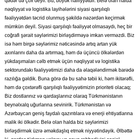
qədər də çox deyil. Bu, böyük nailiyyətdir. Belə olan halda
nəqliyyat və logistika layihələrini siyasi qarşılıqlı
fəaliyyətdən təcrid olunmuş şəkildə nəzərdən keçirmək
mümkün deyil. Siyasi qarşılıqlı fəaliyyət olmasaydı, heç bir
coğrafi şərait səylərimizi birləşdirməyə imkan verməzdi. Biz
isə həm birgə səylərimiz nəticəsində artıq artan yük
axınlarını daha da artırmaq, həm də üçüncü ölkələrdən
yükdaşımaları cəlb etmək üçün nəqliyyat və logistika
sektorundakı fəaliyyətimizi daha da əlaqələndirmək barədə
razılığa gəldik. Buna görə də bu sahə təbii ki, həm ikitərəfli,
həm də çoxtərəfli qarşılıqlı fəaliyyətimizin prioriteti olacaq;
Biz dostlarınız və qardaşlarınız olaraq Türkmənistanın
beynəlxalq uğurlarına sevinirik. Türkmənistan və
Azərbaycan geniş faydalı qazıntılara və enerji ehtiyatlarına
malik iki ölkədir. Belə olan halda biz səylərimizi
birləşdirmək üzrə əməkdaşlıq etmək niyyətindəyik. Əlbəttə