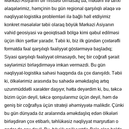
Mərkəzi Asiyanın bir hissəsi olmasaq da, mədəni və tarixi
əlaqələrimiz, həmçinin bu gün regional qarşılıqlı əlaqə və
nəqliyyat-logistika problemləri ilə bağlı həll etdiyimiz
konkret məsələlər təbii olaraq böyük Mərkəzi Asiyanın
vahid geosiyasi və geoiqtisadi bölgə kimi qəbul edilməsi
üçün ilkin şərtlər yaradır. Təbii ki, biz ilk gündən çoxtərəfli
formatda fəal qarşılıqlı fəaliyyət göstərməyə başladıq;
Siyasi qarşılıqlı fəaliyyət olmasaydı, heç bir coğrafi şərait
səylərimizi birləşdirməyə imkan verməzdi. Bu gün
nəqliyyat-logistika sahəsi haqqında da çox danışıldı. Təbii
ki, ölkələrimiz arasında bu sahədə əməkdaşlıq artıq
uzunmüddətli xarakter daşıyır, hətta deyərdim ki, bu, təkcə
bizim üçün deyil, təkcə qonşularımız üçün deyil, həm də
geniş bir coğrafiya üçün strateji əhəmiyyətə malikdir. Çünki
bu gün dünyada öz aralarında əməkdaşlıq edən ölkələri
birləşdirən çox etibarlı, təhlükəsiz nəqliyyat marşrutları o