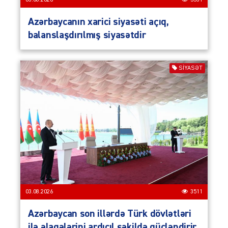
Azərbaycanın xarici siyasəti açıq,
balanslaşdırılmış siyasətdir
SIYASƏT
03.08.2026
3511
Azərbaycan son illərdə Türk dövlətləri
ilə əlaqələrini ardıcıl şəkildə gücləndirir