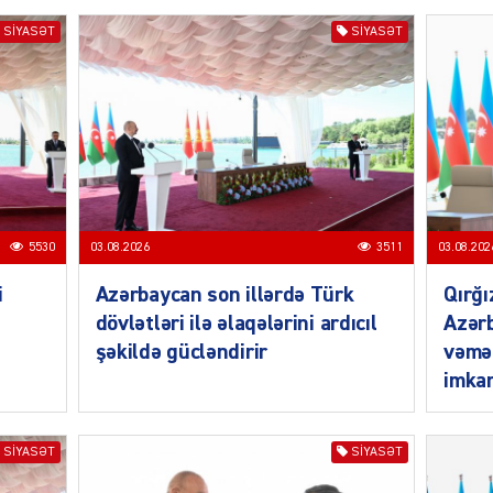
SIYASƏT
SIYASƏT
MANŞE
5530
03.08.2026
3511
03.08.202
SIYAS
i
Azərbaycan son illərdə Türk
Qırğı
dövlətləri ilə əlaqələrini ardıcıl
Azərb
şəkildə gücləndirir
vəmə
imkan
DÜNYA
SIYASƏT
SIYASƏT