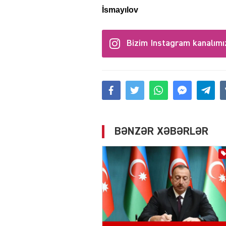
İsmayılov
Bizim Instagram kanalımı
BƏNZƏR XƏBƏRLƏR