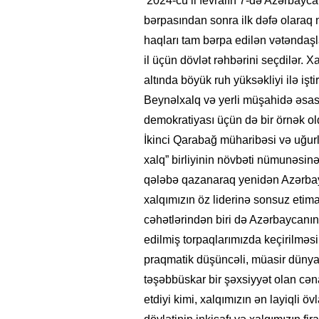
2024-cü il fevralın 7-də Azərbay
bərpasından sonra ilk dəfə olaraq 
haqları tam bərpa edilən vətəndaşl
il üçün dövlət rəhbərini seçdilər. Xa
altında böyük ruh yüksəkliyi ilə işt
Beynəlxalq və yerli müşahidə əsası
demokratiyası üçün də bir örnək o
İkinci Qarabağ müharibəsi və uğurlu a
xalq” birliyinin növbəti nümunəsinə
qələbə qazanaraq yenidən Azərbay
xalqımızın öz liderinə sonsuz etim
cəhətlərindən biri də Azərbaycanın
edilmiş torpaqlarımızda keçirilməsi
praqmatik düşüncəli, müasir dünya si
təşəbbüskar bir şəxsiyyət olan cə
etdiyi kimi, xalqımızın ən layiqli ö