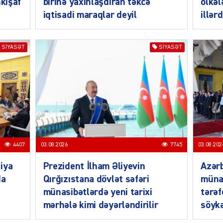
nkişaf
birinə yaxınlaşdıran təkcə
ölkəl
iqtisadi maraqlar deyil
illər
SIYASƏT
SIYASƏT
CƏMIY
4407
03.08.2026
7745
03.08.202
CƏMIY
iya
Prezident İlham Əliyevin
Azərb
da
Qırğızıstana dövlət səfəri
müna
münasibətlərdə yeni tarixi
tərəf
mərhələ kimi dəyərləndirilir
söykə
CƏMIY