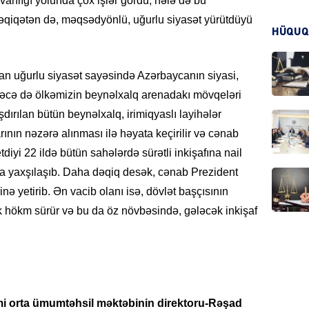
ravanlığı yolunda çox işlər gördü, hələ də bu
həqiqətən də, məqsədyönlü, uğurlu siyasət yürütdüyü
KRIMIN
HÜQUQ
ılan uğurlu siyasət sayəsində Azərbaycanın siyasi,
 eləcə də ölkəmizin beynəlxalq arenadakı mövqeləri
ırılan bütün beynəlxalq, irimiqyaslı layihələr
HADIS
rının nəzərə alınması ilə həyata keçirilir və cənab
diyi 22 ildə bütün sahələrdə sürətli inkişafına nail
 da yaxşılaşıb. Daha dəqiq desək, cənab Prezident
inə yetirib. Ən vacib olanı isə, dövlət başçısının
DÜNYA
k hökm sürür və bu da öz növbəsində, gələcək inkişaf
HADIS
i orta ümumtəhsil məktəbinin direktoru-Rəşad