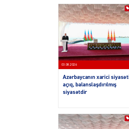
03.08.2026
Azərbaycanın xarici siyasət
açıq, balanslaşdırılmış
siyasətdir