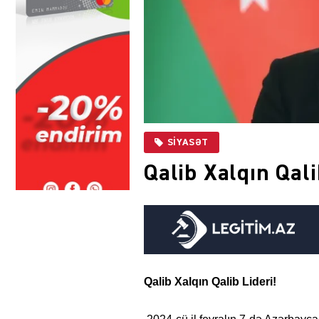
SIYASƏT
Qalib Xalqın Qali
Qalib Xalqın Qalib Lideri!