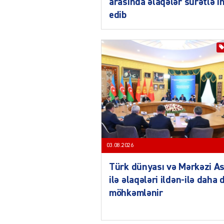
arasında əlaqələr sürətlə i
edib
03.08.2026
Türk dünyası və Mərkəzi As
ilə əlaqələri ildən-ilə daha 
möhkəmlənir