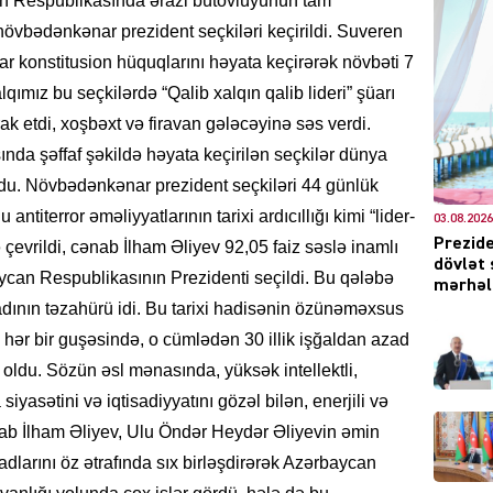
can Respublikasında ərazi bütövlüyünün tam
növbədənkənar prezident seçkiləri keçirildi. Suveren
ar konstitusion hüquqlarını həyata keçirərək növbəti 7
lqımız bu seçkilərdə “Qalib xalqın qalib lideri” şüarı
DÜNYA
irak etdi, xoşbəxt və firavan gələcəyinə səs verdi.
nda şəffaf şəkildə həyata keçirilən seçkilər dünya
ldu. Növbədənkənar prezident seçkiləri 44 günlük
ntiterror əməliyyatlarının tarixi ardıcıllığı kimi “lider-
03.08.2026
Prezide
 çevrildi, cənab İlham Əliyev 92,05 faiz səslə inamlı
CƏMIY
dövlət 
can Respublikasının Prezidenti seçildi. Bu qələbə
mərhələ
adının təzahürü idi. Bu tarixi hadisənin özünəməxsus
 hər bir guşəsində, o cümlədən 30 illik işğaldan azad
 oldu. Sözün əsl mənasında, yüksək intellektli,
XARİCİ
yasətini və iqtisadiyyatını gözəl bilən, enerjili və
nab İlham Əliyev, Ulu Öndər Heydər Əliyevin əmin
vladlarını öz ətrafında sıx birləşdirərək Azərbaycan