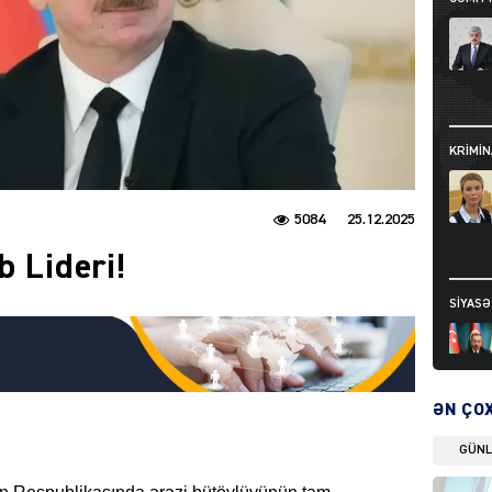
KRIMIN
5084
25.12.2025
b Lideri!
SIYAS
ƏN ÇO
GÜN
DÜNYA