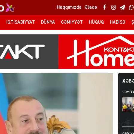
Haqqımızda
Əlaqə
T
İQTISADIYYAT
DÜNYA
CƏMIYYƏT
HÜQUQ
HADISƏ
Ş
XƏBƏ
CƏMIY
CƏMIY