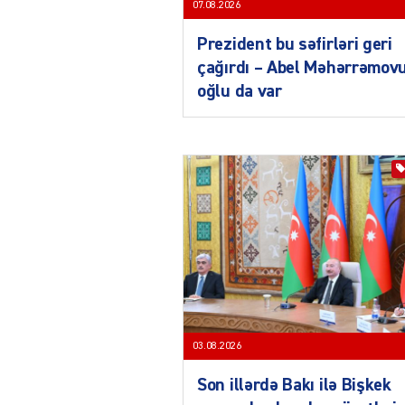
07.08.2026
Prezident bu səfirləri geri
çağırdı – Abel Məhərrəmov
oğlu da var
03.08.2026
Son illərdə Bakı ilə Bişkek