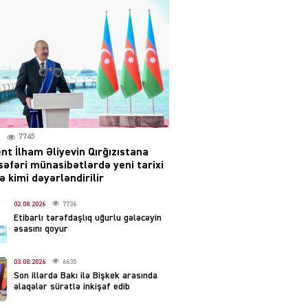
səsləri eşidildi
07.08.2026
5493
Rusiya-Ukrayna
münaqişəsinin həllində
irəliləyiş var – Tramp
07.08.2026
5504
7745
nt İlham Əliyevin Qırğızıstana
YƏT
səfəri münasibətlərdə yeni tarixi
Prezident 2 fərman
 kimi dəyərləndirilir
imzaladı
07.08.2026
02.08.2026
7736
5492
Etibarlı tərəfdaşlıq uğurlu gələcəyin
əsasını qoyur
 SİYASƏT
Tehran və İrəvandan
03.08.2026
6635
“Tramp yolu”na HƏMLƏ –
Son illərdə Bakı ilə Bişkek arasında
REAKSİYA
əlaqələr sürətlə inkişaf edib
07.08.2026
5494