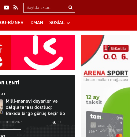
Search…
OU-BIZNES
İDMAN
SOSIAL
R LENTI
YƏT
Milli-mənəvi dəyərlər və
xalqlararası dostluq:
Bakıda birgə görüş keçirilib
08.08.2026
11
YƏT