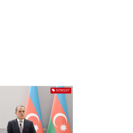
törədən şəxs saxlanıldı
07.08.2026
3974
AL
Kiyevdə əlinə silah alıb
döyüşdü, Azərbaycanda
həbs olundu – MƏHKƏMƏ İŞİ
04.08.2026
4405
80 manatlıq Prezident
təqaüdü ilə bağlı VACİB
AÇIQLAMA
SIYASƏT
04.08.2026
4403
AL
Cəza çəkən şəxs məhkum
yoldaşını buna görə
öldürüb…