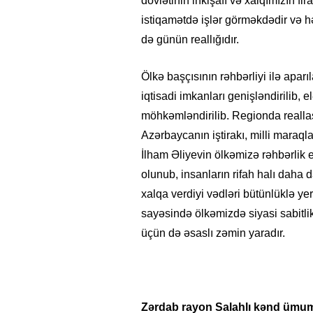
dövlətinin inkişafı və xalqımızın fi
istiqamətdə işlər görməkdədir və 
də günün reallığıdır.
Ölkə başçısının rəhbərliyi ilə apar
iqtisadi imkanları genişləndirilib,
möhkəmləndirilib. Regionda reallaşd
Azərbaycanın iştirakı, milli maraqla
İlham Əliyevin ölkəmizə rəhbərlik et
olunub, insanların rifah halı daha
xalqa verdiyi vədləri bütünlüklə yer
sayəsində ölkəmizdə siyasi sabitli
üçün də əsaslı zəmin yaradır.
Zərdab rayon Salahlı kənd ümum