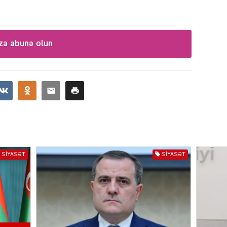
za abunə olun
KRIMIN
SOSIAL
SIYASƏT
SIYASƏT
KRIMIN