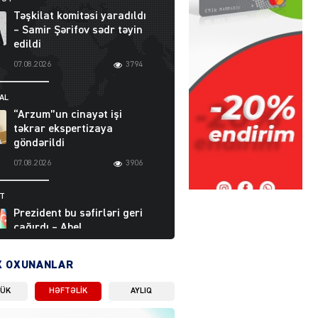
Təşkilat komitəsi yaradıldı
– Samir Şərifov sədr təyin
edildi
07.08.2026
3794
AL
“Arzum”un cinayət işi
təkrar ekspertizaya
göndərildi
07.08.2026
3906
ƏT
Prezident bu səfirləri geri
çağırdı – Abel
Məhərrəmovun oğlu da var
07.08.2026
5715
X OXUNANLAR
LÜK
HƏFTƏLIK
AYLIQ
Moskvada güclü partlayış