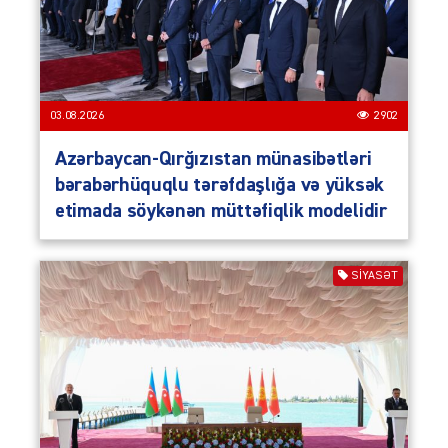
03.08.2026
2902
Azərbaycan-Qırğızıstan münasibətləri
bərabərhüquqlu tərəfdaşlığa və yüksək
etimada söykənən müttəfiqlik modelidir
SIYASƏT