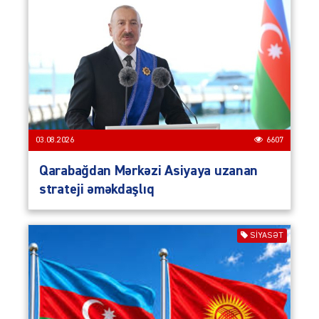
03.08.2026
6607
Qarabağdan Mərkəzi Asiyaya uzanan
strateji əməkdaşlıq
SIYASƏT