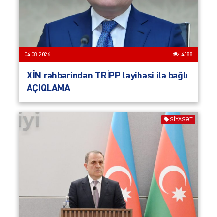
04.08.2026
4388
XİN rəhbərindən TRİPP layihəsi ilə bağlı
AÇIQLAMA
SIYASƏT