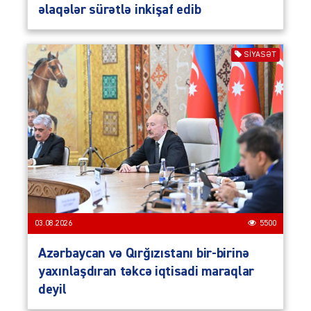
əlaqələr sürətlə inkişaf edib
SIYASƏT
03.08.2026
5500
Azərbaycan və Qırğızıstanı bir-birinə
yaxınlaşdıran təkcə iqtisadi maraqlar
deyil