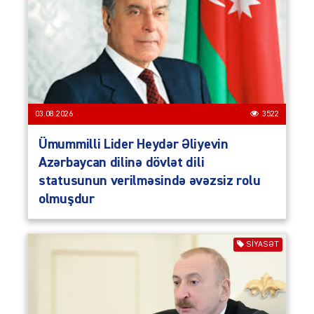
03.08.2026
3522
Ümummilli Lider Heydər Əliyevin
Azərbaycan dilinə dövlət dili
statusunun verilməsində əvəzsiz rolu
olmuşdur
SIYASƏT