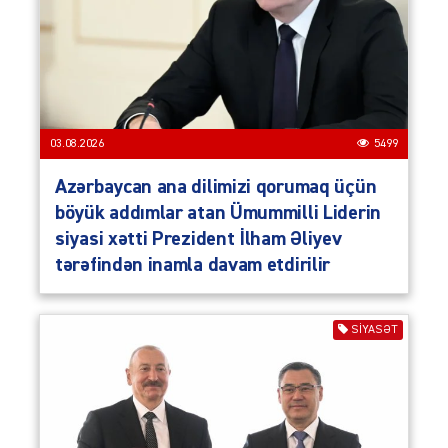
03.08.2026
5499
Azərbaycan ana dilimizi qorumaq üçün
böyük addımlar atan Ümummilli Liderin
siyasi xətti Prezident İlham Əliyev
tərəfindən inamla davam etdirilir
SIYASƏT