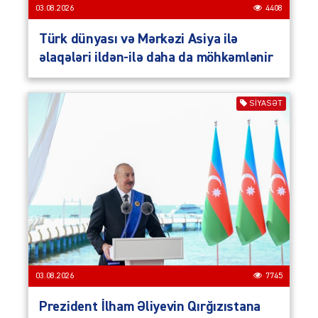
03.08.2026
4408
Türk dünyası və Mərkəzi Asiya ilə
əlaqələri ildən-ilə daha da möhkəmlənir
SIYASƏT
03.08.2026
7745
Prezident İlham Əliyevin Qırğızıstana