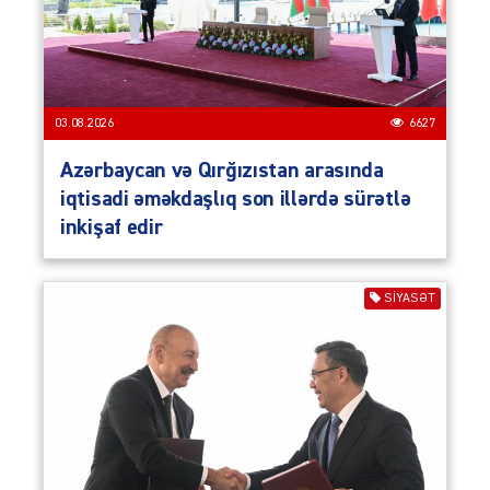
03.08.2026
6627
Azərbaycan və Qırğızıstan arasında
iqtisadi əməkdaşlıq son illərdə sürətlə
inkişaf edir
SIYASƏT