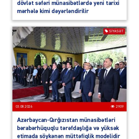
dövlət səfəri münasibətlərdə yeni tarixi
mərhələ kimi dəyərləndirilir
SIYASƏT
03.08.2026
2909
Azərbaycan-Qırğızıstan münasibətləri
bərabərhüquqlu tərəfdaşlığa və yüksək
etimada söykənən müttəfiqlik modelidir