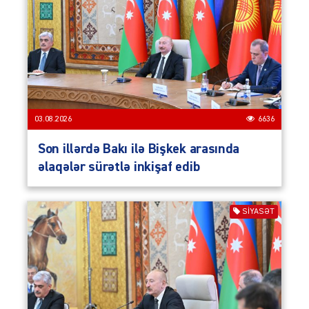
03.08.2026
6636
Son illərdə Bakı ilə Bişkek arasında
əlaqələr sürətlə inkişaf edib
SIYASƏT