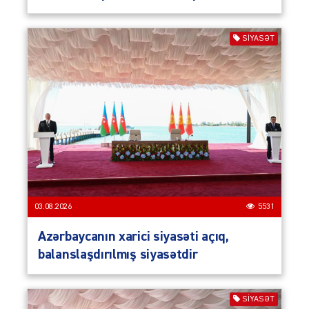
SIYASƏT
03.08.2026
5531
Azərbaycanın xarici siyasəti açıq,
balanslaşdırılmış siyasətdir
SIYASƏT