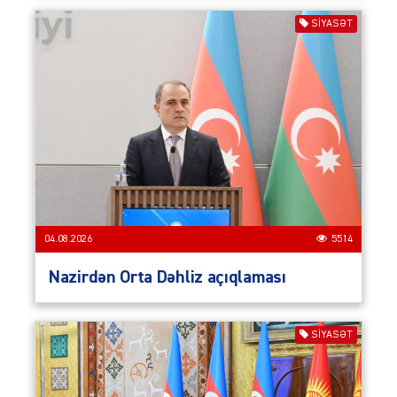
SIYASƏT
04.08.2026
5514
Nazirdən Orta Dəhliz açıqlaması
SIYASƏT