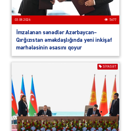
03.08.2026
5677
İmzalanan sənədlər Azərbaycan–
Qırğızıstan əməkdaşlığında yeni inkişaf
mərhələsinin əsasını qoyur
SIYASƏT