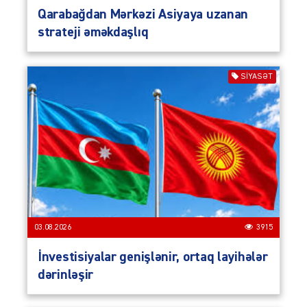
Qarabağdan Mərkəzi Asiyaya uzanan
strateji əməkdaşlıq
SIYASƏT
03.08.2026
3915
İnvestisiyalar genişlənir, ortaq layihələr
dərinləşir