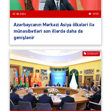
03.08.2026
5918
Azərbaycanın Mərkəzi Asiya ölkələri ilə
münasibətləri son illərdə daha da
genişlənir
SIYASƏT