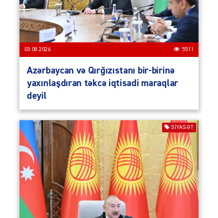
03.08.2026
5511
Azərbaycan və Qırğızıstanı bir-birinə
yaxınlaşdıran təkcə iqtisadi maraqlar
deyil
SIYASƏT