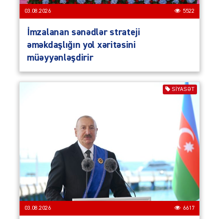
03.08.2026
5522
İmzalanan sənədlər strateji
əməkdaşlığın yol xəritəsini
müəyyənləşdirir
SIYASƏT
03.08.2026
6617