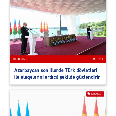
03.08.2026
3511
Azərbaycan son illərdə Türk dövlətləri
ilə əlaqələrini ardıcıl şəkildə gücləndirir
SIYASƏT