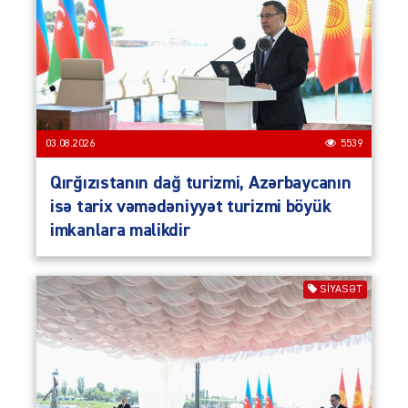
03.08.2026
5539
Qırğızıstanın dağ turizmi, Azərbaycanın
isə tarix vəmədəniyyət turizmi böyük
imkanlara malikdir
SIYASƏT