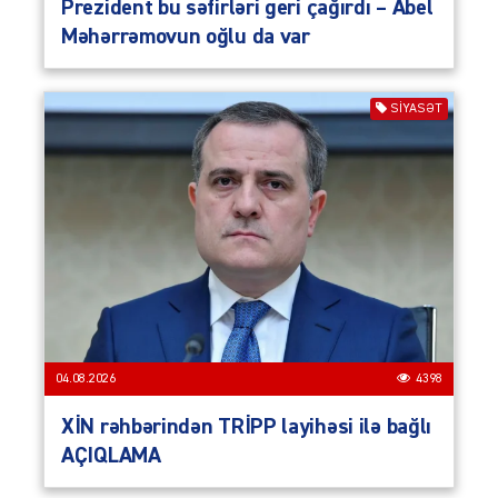
Prezident bu səfirləri geri çağırdı – Abel
Məhərrəmovun oğlu da var
SIYASƏT
04.08.2026
4398
XİN rəhbərindən TRİPP layihəsi ilə bağlı
AÇIQLAMA