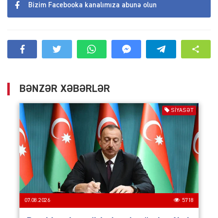
Bizim Facebooka kanalımıza abunə olun
BƏNZƏR XƏBƏRLƏR
SIYASƏT
07.08.2026
5718