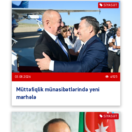
SIYASƏT
03.08.2026
4925
Müttəfiqlik münasibətlərində yeni
mərhələ
SIYASƏT