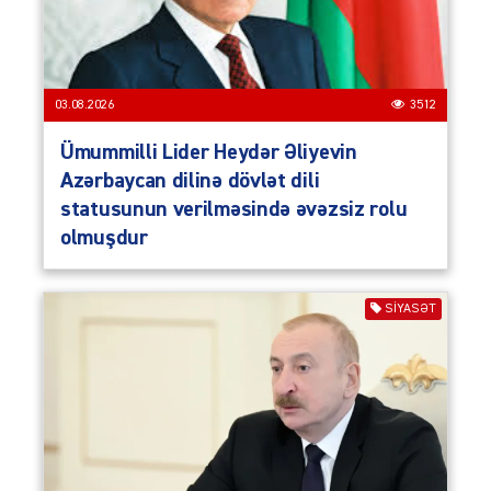
03.08.2026
3512
Ümummilli Lider Heydər Əliyevin
Azərbaycan dilinə dövlət dili
statusunun verilməsində əvəzsiz rolu
olmuşdur
SIYASƏT