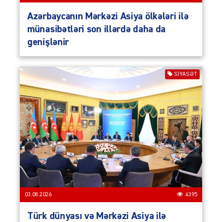
Azərbaycanın Mərkəzi Asiya ölkələri ilə
münasibətləri son illərdə daha da
genişlənir
SIYASƏT
03.08.2026
4395
Türk dünyası və Mərkəzi Asiya ilə