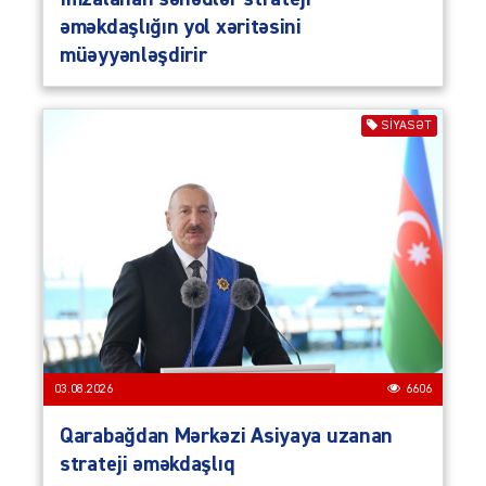
əməkdaşlığın yol xəritəsini
müəyyənləşdirir
SIYASƏT
03.08.2026
6606
Qarabağdan Mərkəzi Asiyaya uzanan
strateji əməkdaşlıq