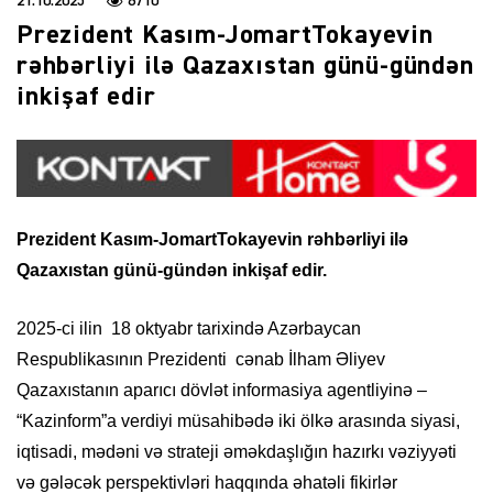
21.10.2025
6710
Prezident Kasım-JomartTokayevin
rəhbərliyi ilə Qazaxıstan günü-gündən
inkişaf edir
Prezident Kasım-JomartTokayevin rəhbərliyi ilə
Qazaxıstan günü-gündən inkişaf edir.
2025-ci ilin 18 oktyabr tarixində Azərbaycan
Respublikasının Prezidenti cənab İlham Əliyev
Qazaxıstanın aparıcı dövlət informasiya agentliyinə –
“Kazinform”a verdiyi müsahibədə iki ölkə arasında siyasi,
iqtisadi, mədəni və strateji əməkdaşlığın hazırkı vəziyyəti
və gələcək perspektivləri haqqında əhatəli fikirlər