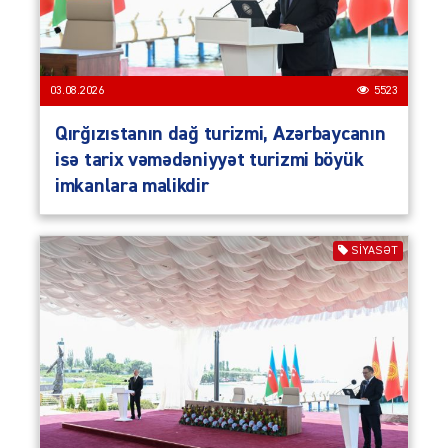
03.08.2026
5523
Qırğızıstanın dağ turizmi, Azərbaycanın
isə tarix vəmədəniyyət turizmi böyük
imkanlara malikdir
SIYASƏT