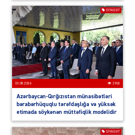
SIYASƏT
03.08.2026
2902
Azərbaycan-Qırğızıstan münasibətləri
bərabərhüquqlu tərəfdaşlığa və yüksək
etimada söykənən müttəfiqlik modelidir
SIYASƏT