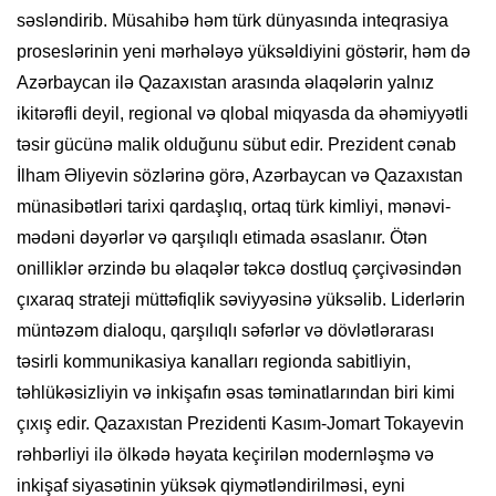
səsləndirib. Müsahibə həm türk dünyasında inteqrasiya
proseslərinin yeni mərhələyə yüksəldiyini göstərir, həm də
Azərbaycan ilə Qazaxıstan arasında əlaqələrin yalnız
ikitərəfli deyil, regional və qlobal miqyasda da əhəmiyyətli
təsir gücünə malik olduğunu sübut edir. Prezident cənab
İlham Əliyevin sözlərinə görə, Azərbaycan və Qazaxıstan
münasibətləri tarixi qardaşlıq, ortaq türk kimliyi, mənəvi-
mədəni dəyərlər və qarşılıqlı etimada əsaslanır. Ötən
onilliklər ərzində bu əlaqələr təkcə dostluq çərçivəsindən
çıxaraq strateji müttəfiqlik səviyyəsinə yüksəlib. Liderlərin
müntəzəm dialoqu, qarşılıqlı səfərlər və dövlətlərarası
təsirli kommunikasiya kanalları regionda sabitliyin,
təhlükəsizliyin və inkişafın əsas təminatlarından biri kimi
çıxış edir. Qazaxıstan Prezidenti Kasım-Jomart Tokayevin
rəhbərliyi ilə ölkədə həyata keçirilən modernləşmə və
inkişaf siyasətinin yüksək qiymətləndirilməsi, eyni