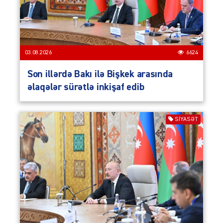
03.08.2026
6624
Son illərdə Bakı ilə Bişkek arasında
əlaqələr sürətlə inkişaf edib
SIYASƏT