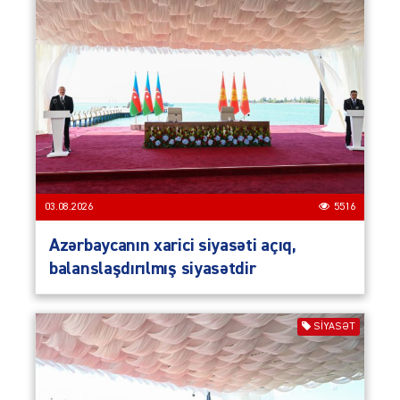
03.08.2026
5516
Azərbaycanın xarici siyasəti açıq,
balanslaşdırılmış siyasətdir
SIYASƏT