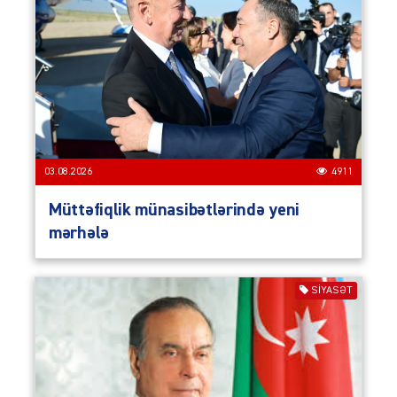
03.08.2026
4911
Müttəfiqlik münasibətlərində yeni
mərhələ
SIYASƏT