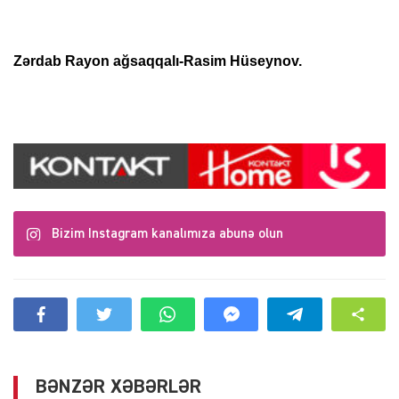
Zərdab Rayon ağsaqqalı-Rasim Hüseynov.
Bizim Instagram kanalımıza abunə olun
BƏNZƏR XƏBƏRLƏR