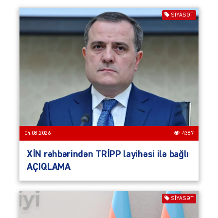
SIYASƏT
04.08.2026
4387
XİN rəhbərindən TRİPP layihəsi ilə bağlı
AÇIQLAMA
SIYASƏT