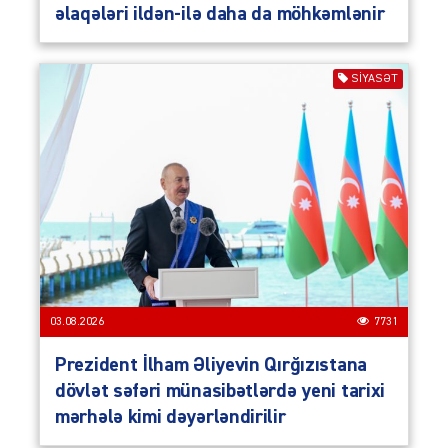
əlaqələri ildən-ilə daha da möhkəmlənir
SIYASƏT
03.08.2026
7731
Prezident İlham Əliyevin Qırğızıstana
dövlət səfəri münasibətlərdə yeni tarixi
mərhələ kimi dəyərləndirilir