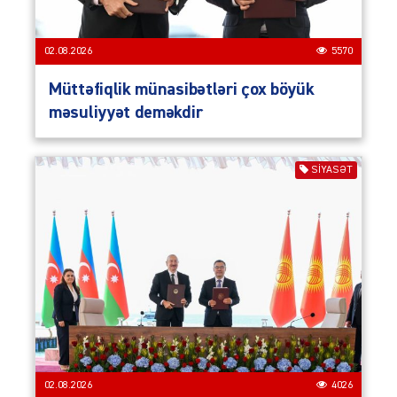
02.08.2026
5570
Müttəfiqlik münasibətləri çox böyük
məsuliyyət deməkdir
SIYASƏT
02.08.2026
4026