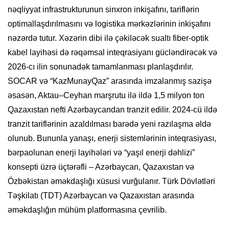
nəqliyyat infrastrukturunun sinxron inkişafını, tariflərin
optimallaşdırılmasını və logistika mərkəzlərinin inkişafını
nəzərdə tutur. Xəzərin dibi ilə çəkiləcək sualtı fiber-optik
kabel layihəsi də rəqəmsal inteqrasiyanı gücləndirəcək və
2026-cı ilin sonunadək tamamlanması planlaşdırılır.
SOCAR və “KazMunayQaz” arasında imzalanmış sazişə
əsasən, Aktau–Ceyhan marşrutu ilə ildə 1,5 milyon ton
Qazaxıstan nefti Azərbaycandan tranzit edilir. 2024-cü ildə
tranzit tariflərinin azaldılması barədə yeni razılaşma əldə
olunub. Bununla yanaşı, enerji sistemlərinin inteqrasiyası,
bərpaolunan enerji layihələri və “yaşıl enerji dəhlizi”
konsepti üzrə üçtərəfli – Azərbaycan, Qazaxıstan və
Özbəkistan əməkdaşlığı xüsusi vurğulanır. Türk Dövlətləri
Təşkilatı (TDT) Azərbaycan və Qazaxıstan arasında
əməkdaşlığın mühüm platformasına çevrilib.