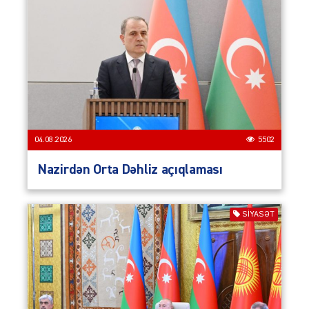
04.08.2026
5502
Nazirdən Orta Dəhliz açıqlaması
SIYASƏT