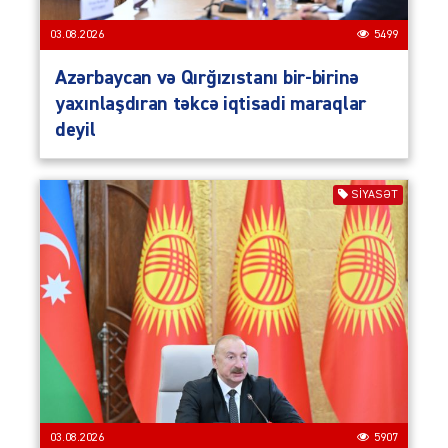
03.08.2026
5499
Azərbaycan və Qırğızıstanı bir-birinə
yaxınlaşdıran təkcə iqtisadi maraqlar
deyil
SIYASƏT
03.08.2026
5907