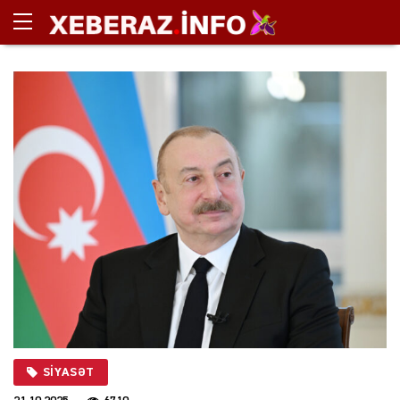
SIYASƏT