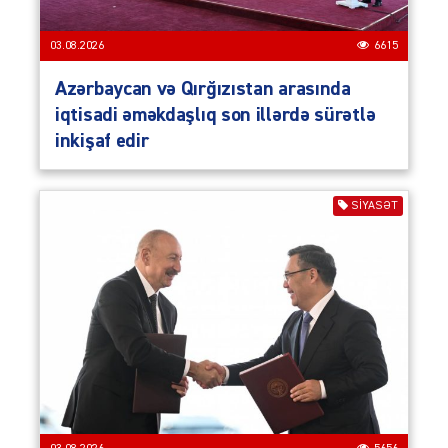
03.08.2026
6615
Azərbaycan və Qırğızıstan arasında
iqtisadi əməkdaşlıq son illərdə sürətlə
inkişaf edir
SIYASƏT