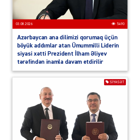
03.08.2026
5490
Azərbaycan ana dilimizi qorumaq üçün
böyük addımlar atan Ümummilli Liderin
siyasi xətti Prezident İlham Əliyev
tərəfindən inamla davam etdirilir
SIYASƏT