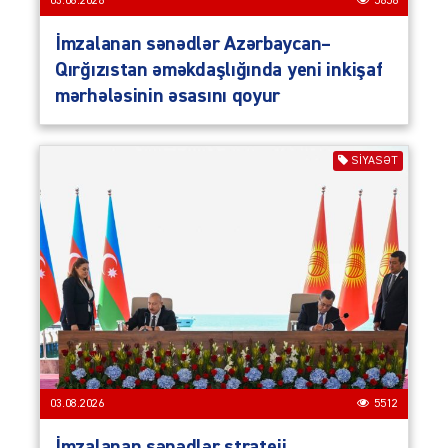
03.08.2026
5656
İmzalanan sənədlər Azərbaycan–
Qırğızıstan əməkdaşlığında yeni inkişaf
mərhələsinin əsasını qoyur
SIYASƏT
03.08.2026
5512
İmzalanan sənədlər strateji