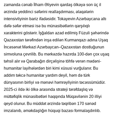
zamanda cənab İlham Əliyevin qardaş ölkəyə son üç il
ərzində yeddinci səfərini reallaşdırması, əlaqələrin
intensivliyinin bariz ifadəsidir. Tokayevin Azərbaycana altı
dəfə səfər etməsi isə bu münasibətlərin qarşılıqlı
xarakterini göstərir. İşğaldan azad edilmiş Füzuli şəhərində
Qazaxıstan tərəfindən inşa edilən Kurmanqazı adına Uşaq
İncəsənət Mərkəzi Azərbaycan–Qazaxıstan dostluğunun
simvoluna çevrilib. Bu mərkəzdə hazırda 100-dən çox uşaq
təhsil alır və Qarabağın dirçəlişinə töhfə verən mədəni-
humanitar layihələrdən biri kimi xüsusi vurğulanır. Bu
addım təkcə humanitar yardım deyil, həm də türk
dünyasının birliyi və mənəvi həmrəyliyinin təcəssümüdür.
2025-ci ildə iki ölkə arasında strateji tərəfdaşlıq və
müttəfiqlik münasibətləri haqqında Müqavilənin 20 illiyi
qeyd olunur. Bu müddət ərzində təqribən 170 sənəd
imzalanıb, əməkdaşlığın hüquqi bazası formalaşdırılıb.