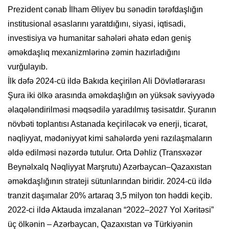
Prezident cənab İlham Əliyev bu sənədin tərəfdaşlığın
institusional əsaslarını yaratdığını, siyasi, iqtisadi,
investisiya və humanitar sahələri əhatə edən geniş
əməkdaşlıq mexanizmlərinə zəmin hazırladığını
vurğulayıb.
İlk dəfə 2024-cü ildə Bakıda keçirilən Ali Dövlətlərarası
Şura iki ölkə arasında əməkdaşlığın ən yüksək səviyyədə
əlaqələndirilməsi məqsədilə yaradılmış təsisatdır. Şuranın
növbəti toplantısı Astanada keçiriləcək və enerji, ticarət,
nəqliyyat, mədəniyyət kimi sahələrdə yeni razılaşmaların
əldə edilməsi nəzərdə tutulur. Orta Dəhliz (Transxəzər
Beynəlxalq Nəqliyyat Marşrutu) Azərbaycan–Qazaxıstan
əməkdaşlığının strateji sütunlarından biridir. 2024-cü ildə
tranzit daşımalar 20% artaraq 3,5 milyon ton həddi keçib.
2022-ci ildə Aktauda imzalanan “2022–2027 Yol Xəritəsi”
üç ölkənin – Azərbaycan, Qazaxıstan və Türkiyənin