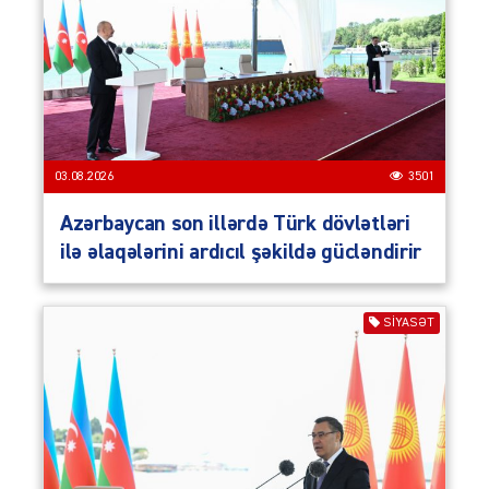
03.08.2026
3501
Azərbaycan son illərdə Türk dövlətləri
ilə əlaqələrini ardıcıl şəkildə gücləndirir
SIYASƏT