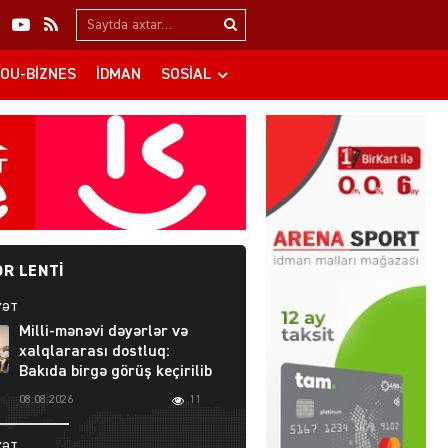
Search…
OU-BIZNES
İDMAN
SOSIAL
R LENTI
YƏT
Milli-mənəvi dəyərlər və
xalqlararası dostluq:
Bakıda birgə görüş keçirilib
08.08.2026
11
YƏT