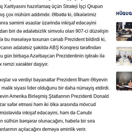
ıq Xartiyasını hazırlamaq üçün Strateji İşçi Qrupun
KRIMIN
HÜQUQ
mış çox mühüm addımdır. Əlbəttə ki, ölkələrimiz
nra səmimi əsaslar üzərində inkişaf edəcəyini
 biri də ədalətsizlik simvolu olan 907-ci düzəlişin
ə bu məsələyə toxunan cənab Prezident bildirdi ki,
ycanın ədalətsiz şəkildə ABŞ Konqresi tərəfindən
HADIS
 gün birbaşa Azərbaycan Prezidentinin iştirakı ilə
x rəmzi xarakter daşıyır.
ıxışlar və verdiyi bəyanatlar Prezident İlham Əliyevin
DÜNYA
malik siyasi lider olduğunu bir daha nümayiş etdirdi.
vin Amerika Birləşmiş Ştatlarının Prezidenti Donald
zar səfər etməsi həm iki ölkə arasında mövcud
müstəvidə inkişaf edəcəyini, həm də Cənubi
 sülhün bərqərar olunacağını, habelə bir sıra
HADIS
anlarının açılacağını deməyə əminlik verir.