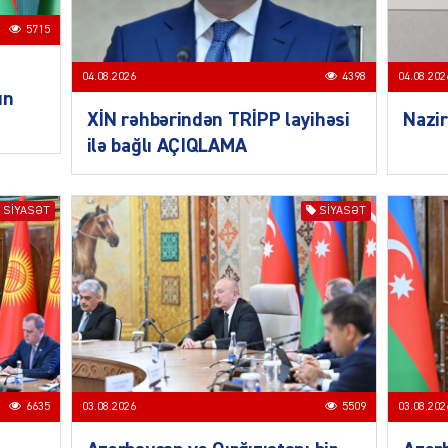
5715
CƏMIY
04.08.2026
4398
04.08.202
un
XİN rəhbərindən TRİPP layihəsi
Nazir
ilə bağlı AÇIQLAMA
SIYAS
SIYASƏT
SIYASƏT
DÜNYA
6635
03.08.2026
5509
03.08.202
ŞOU-B