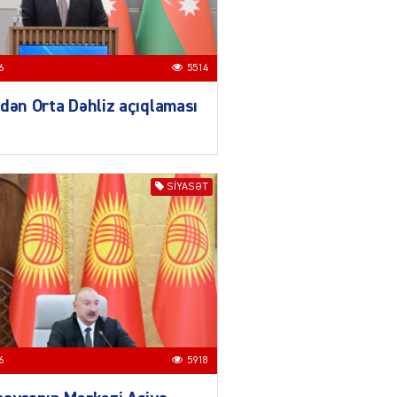
04.08.2026
3018
YƏT
Azərbaycanda sürücüsüz
6
5514
nəqliyyat dövrü başlayır –
BELƏ işləyəcək
dən Orta Dəhliz açıqlaması
04.08.2026
4027
ƏT
SIYASƏT
XİN rəhbərindən TRİPP
layihəsi ilə bağlı AÇIQLAMA
04.08.2026
4398
Müharibə Rusiyanın belini
bükür
04.08.2026
4013
6
5918
IZNES