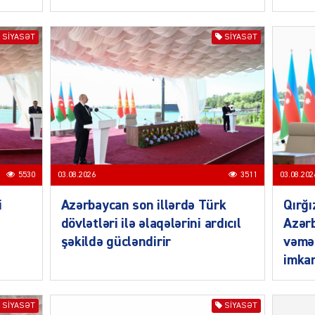
SIYASƏT
SIYASƏT
MANŞE
SIYAS
5530
03.08.2026
3511
03.08.202
i
Azərbaycan son illərdə Türk
Qırğı
dövlətləri ilə əlaqələrini ardıcıl
Azərb
şəkildə gücləndirir
vəmə
imkan
DÜNYA
SIYASƏT
SIYASƏT