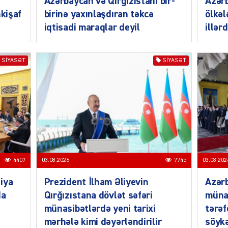
Azərbaycan və Qırğızıstanı bir-
Azər
nkişaf
birinə yaxınlaşdıran təkcə
ölkəl
iqtisadi maraqlar deyil
illər
SIYASƏT
SIYASƏT
CƏMIY
CƏMIY
4407
03.08.2026
7745
03.08.202
iya
Prezident İlham Əliyevin
Azərb
da
Qırğızıstana dövlət səfəri
müna
münasibətlərdə yeni tarixi
tərəf
CƏMIY
mərhələ kimi dəyərləndirilir
söykə