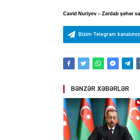
Cavid Nuriyev – Zərdab şəhər sak
Bizim Telegram kanalımız
BƏNZƏR XƏBƏRLƏR