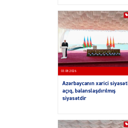
03.08.2026
Azərbaycanın xarici siyasət
açıq, balanslaşdırılmış
siyasətdir