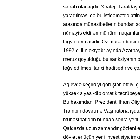
səbəb olacaqdır. Strateji Tərəfdaşl
yaradılması da bu istiqamətdə atıl
arasında münasibətlərin bundan so
nümayiş etdirən mühüm məqamlardan
ləğv olunmasıdır. Öz müsahibəsind
1992-ci ilin oktyabr ayında Azərba
məruz qoyulduğu bu sanksiyanın bu
ləğv edilməsi tarixi hadisədir və ço
Ağ evdə keçirdiyi görüşlər, etdiyi ç
yüksək siyasi-diplomatik təcrübəyə 
Bu baxımdan, Prezident İlham Əliye
Trampın dəvəti ilə Vaşinqtona işgü
münasibətlərin bundan sonra yeni 
Qafqazda uzun zamandır gözlənilən
dövlətlər üçün yeni investisiya imk