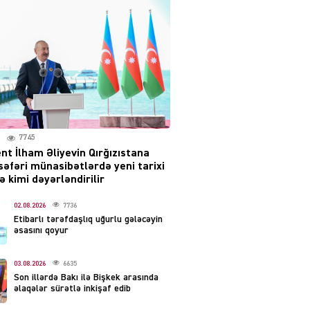
səsləri eşidildi
07.08.2026
5493
Rusiya-Ukrayna
münaqişəsinin həllində
irəliləyiş var – Tramp
07.08.2026
5504
7745
nt İlham Əliyevin Qırğızıstana
YƏT
səfəri münasibətlərdə yeni tarixi
Prezident 2 fərman
 kimi dəyərləndirilir
imzaladı
07.08.2026
02.08.2026
7736
5492
Etibarlı tərəfdaşlıq uğurlu gələcəyin
əsasını qoyur
 SİYASƏT
Tehran və İrəvandan
03.08.2026
6635
“Tramp yolu”na HƏMLƏ –
Son illərdə Bakı ilə Bişkek arasında
REAKSİYA
əlaqələr sürətlə inkişaf edib
07.08.2026
5494