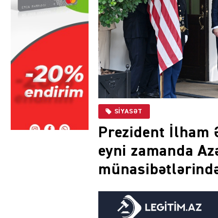
SIYASƏT
Prezident İlham Ə
eyni zamanda Az
münasibətlərində