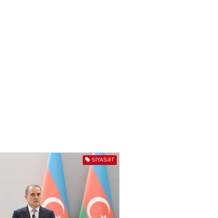
törədən şəxs saxlanıldı
07.08.2026
3974
AL
Kiyevdə əlinə silah alıb
döyüşdü, Azərbaycanda
həbs olundu – MƏHKƏMƏ İŞİ
04.08.2026
4405
80 manatlıq Prezident
təqaüdü ilə bağlı VACİB
AÇIQLAMA
04.08.2026
4403
SIYASƏT
AL
Cəza çəkən şəxs məhkum
yoldaşını buna görə
öldürüb…