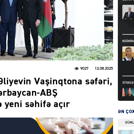
KRIMIN
9027
12.08.2025
liyevin Vaşinqtona səfəri,
SIYAS
ərbaycan-ABŞ
 yeni səhifə açır
ƏN ÇO
GÜN
DÜNYA