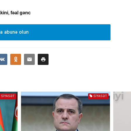
ini, fəal gənc
KRIMIN
a abunə olun
SOSIAL
SIYASƏT
SIYASƏT
KRIMIN