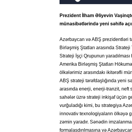
Prezident İlham Əliyevin Vaşin
münasibətlərində yeni səhifə açır
Azərbaycan və ABŞ prezidentləri t
Birləşmiş Ştatları arasında Stratej
Strateji İşçi Qrupunun yaradılmas
Amerika Birləşmiş Ştatları Höku
ölkələrimiz arasındakı ikitərəfli m
ABŞ strateji tərəfdaşlığında yeni s
arasında enerji, enerji-tranzit, neft
sahələr üzrə strateji inkişaf üçün 
vurğuladığı kimi, bu strategiya Azə
innovativ texnologiyaların ölkəyə g
zəmin yaradır. Sənədin imzalanmas
formalaşdırılmasına və Azərbayca