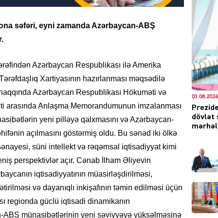
qtona səfəri, eyni zamanda Azərbaycan-ABŞ
.
DÜNYA
ərəfindən Azərbaycan Respublikası ilə Amerika
i Tərəfdaşlıq Xartiyasının hazırlanması məqsədilə
ı haqqında Azərbaycan Respublikası Hökuməti və
03.08.2026
məti arasında Anlaşma Memorandumunun imzalanması
Prezide
CƏMIY
dövlət 
ünasibətlərin yeni pilləyə qalxmasını və Azərbaycan-
mərhələ
əhifənin açılmasını göstərmiş oldu. Bu sənəd iki ölkə
 sənayesi, süni intellekt və rəqəmsal iqtisadiyyat kimi
geniş perspektivlər açır. Cənab İlham Əliyevin
XARİCİ
rbaycanın iqtisadiyyatının müasirləşdirilməsi,
ətirilməsi və dayanıqlı inkişafının təmin edilməsi üçün
ı regionda güclü iqtisadi dinamikanın
n-ABŞ münasibətlərinin yeni səviyyəyə yüksəlməsinə