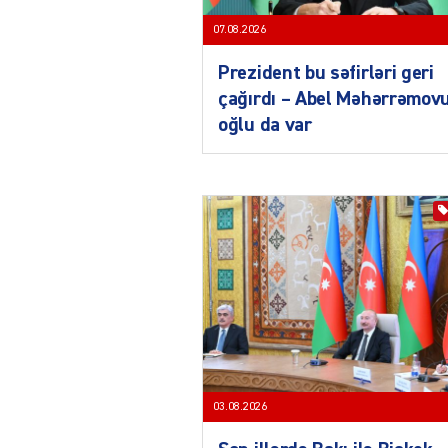
07.08.2026
Prezident bu səfirləri geri
çağırdı – Abel Məhərrəmov
oğlu da var
03.08.2026