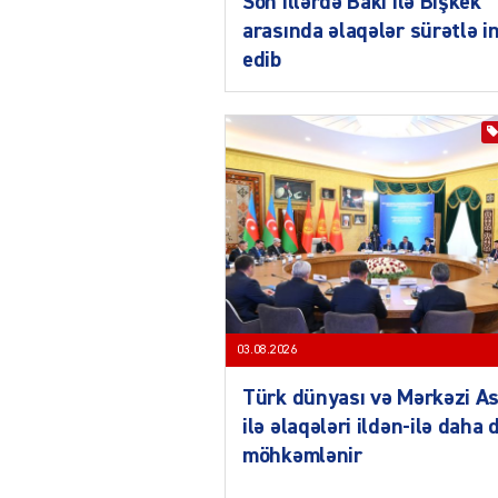
Son illərdə Bakı ilə Bişkek
arasında əlaqələr sürətlə i
edib
03.08.2026
Türk dünyası və Mərkəzi As
ilə əlaqələri ildən-ilə daha 
möhkəmlənir