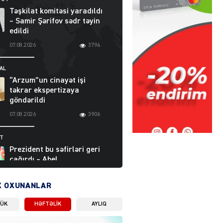
Təşkilat komitəsi yaradıldı
– Samir Şərifov sədr təyin
edildi
07.08.2026
3794
AL
“Arzum”un cinayət işi
təkrar ekspertizaya
göndərildi
07.08.2026
3906
ƏT
Prezident bu səfirləri geri
çağırdı – Abel
Məhərrəmovun oğlu da var
07.08.2026
5715
X OXUNANLAR
LÜK
HƏFTƏLIK
AYLIQ
Moskvada güclü partlayış