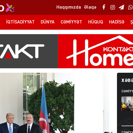
Haqqımızda
Əlaqə
T
İQTISADIYYAT
DÜNYA
CƏMIYYƏT
HÜQUQ
HADISƏ
Ş
XƏBƏ
CƏMIY
CƏMIY