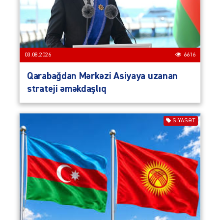
03.08.2026
6616
Qarabağdan Mərkəzi Asiyaya uzanan
strateji əməkdaşlıq
SIYASƏT