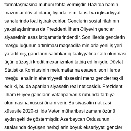
formalaşmasına mühüm töhfə vermişdir. Hazırda həmin
məzunlar dövlət idarəçiliyində, elm, təhsil və iqtisadiyyat
sahələrində fəal iştirak edirlər. Gənclərin sosial rifahının
yaxşılaşdırılması da Prezident İlham Əliyevin gənclər
siyasətinin əsas istiqamətlərindəndir. Son illərdə gənclərin
məşğulluğunun artırılması məqsədilə minlərlə yeni iş yeri
yaradılmış, gənclərin sahibkarlıq fəaliyyətinə cəlb olunması
üçün güzəştli kredit mexanizmləri tətbiq edilmişdir. Dövlət
Statistika Komitəsinin məlumatlarına əsasən, son illərdə
məşğul əhalinin əhəmiyyətli hissəsini məhz gənclər təşkil
edir ki, bu da aparılan siyasətin real nəticəsidir. Prezident
İlham Əliyev gənclərin vətənpərvərlik ruhunda tərbiyə
olunmasına xüsusi önəm verir. Bu siyasətin nəticəsi
xüsusilə 2020-ci ildə Vətən müharibəsi zamanı özünü
aydın şəkildə göstərmişdir. Azərbaycan Ordusunun
sıralarında döyüşən hərbçilərin böyük əksəriyyəti gənclər