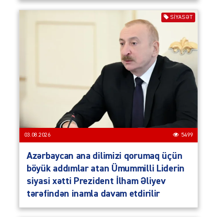
SIYASƏT
03.08.2026
5499
Azərbaycan ana dilimizi qorumaq üçün
böyük addımlar atan Ümummilli Liderin
siyasi xətti Prezident İlham Əliyev
tərəfindən inamla davam etdirilir