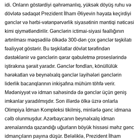
idi. Onların göstərdiyi qəhrəmanlıq, yüksək döyüş ruhu və
dövlətə sədaqət Prezident İlham Əliyevin həyata keçirdiyi
gənclər və hərbi-vətənpərvərlik siyasətinin məntiqi nəticəsi
kimi qiymətləndirilir. Gənclərin ictimai-siyasi fəallığının
artırılması məqsədilə ölkədə 300-dən çox gənclər təşkilatı
fəaliyyət göstərir. Bu təşkilatlar dövlət tərəfindən
dəstəklənir və gənclərin qərar qəbuletmə proseslərində
iştirakına şərait yaradır. Gənclər fondları, könüllülük
hərəkatları və beynəlxalq gənclər layihələri gənclərin
liderlik bacarıqlarının inkişafına mühüm töhfə verir.
Mədəniyyət və idman sahəsində də gənclər üçün geniş
imkanlar yaradılmışdır. Son illərdə ölkə üzrə onlarla
Olimpiya İdman Kompleksi tikilmiş, minlərlə gənc idmana
cəlb olunmuşdur. Azərbaycanın beynəlxalq idman
arenalarında qazandığı uğurların böyük hissəsi məhz gənc
idmançıların payına düşür. Beləliklə, Prezident İlham