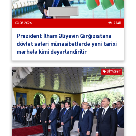
03.08.2026
7745
Prezident İlham Əliyevin Qırğızıstana
dövlət səfəri münasibətlərdə yeni tarixi
mərhələ kimi dəyərləndirilir
SIYASƏT