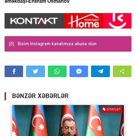
əməkdaşı-Ehtiram Osmanov
Bizim Instagram kanalımıza abunə olun
BƏNZƏR XƏBƏRLƏR
SIYASƏT