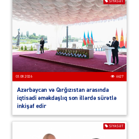
SIYASƏT
03.08.2026
6627
Azərbaycan və Qırğızıstan arasında
iqtisadi əməkdaşlıq son illərdə sürətlə
inkişaf edir
SIYASƏT