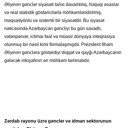
Əliyevin gənclər siyasəti tarixi davamlılıq, hüquqi əsaslar
və real statistik göstəricilərlə möhkəmləndirilmiş,
məqsədyönlü və sistemli bir siyasətdir. Bu siyasət
nəticəsində Azərbaycan gəncliyi bu gün savadlı,
vətənpərvər, ictimai fəal və müasir dünyaya inteqrasiya
olunmuş bir nəsil kimi formalaşmışdır. Prezident İlham
Əliyevin gənclərə göstərdiyi diqqət və qayğı Azərbaycanın
gələcək inkişafının ən möhkəm təminatıdır.
Zərdab rayonu üzrə gənclər və idman sektorunun