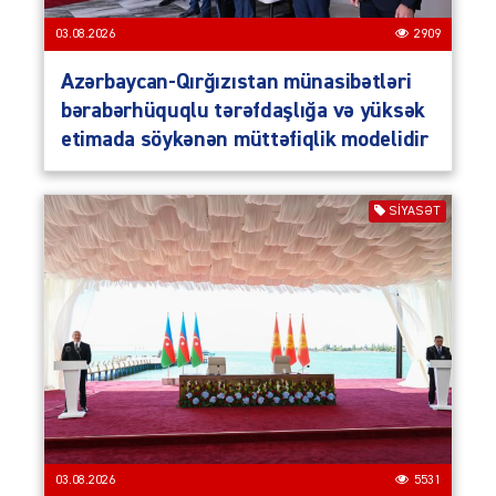
03.08.2026
2909
Azərbaycan-Qırğızıstan münasibətləri
bərabərhüquqlu tərəfdaşlığa və yüksək
etimada söykənən müttəfiqlik modelidir
SIYASƏT
03.08.2026
5531