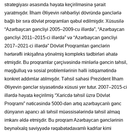
strategiyası əsasında həyata keçirilməsinə şərait
yaratmışdır. İlham Əliyevin rəhbərliyi dövründə gənclərlə
bağlı bir sıra dövlət proqramları qəbul edilmişdir. Xüsusilə
“Azərbaycan gəncliyi 2005–2009-cu illərdə”, “Azərbaycan
gəncliyi 2011–2015-ci illərdə” və “Azərbaycan gəncliyi
2017–2021-ci illərdə” Dövlət Proqramları gənclərin
hərtərəfli inkişafına yönəlmiş kompleks tədbirləri əhatə
etmişdir. Bu proqramlar çərçivəsində minlərlə gəncin təhsil,
məşğulluq və sosial problemlərinin həlli istiqamətində
konkret addımlar atılmışdır. Təhsil sahəsi Prezident İlham
Əliyevin gənclər siyasətində xüsusi yer tutur. 2007–2015-ci
illərdə həyata keçirilmiş “Xaricdə təhsil üzrə Dövlət
Proqramı” nəticəsində 5000-dən artıq azərbaycanlı gənc
dünyanın aparıcı ali təhsil müəssisələrində təhsil almaq
imkanı əldə etmişdir. Bu proqram Azərbaycan gənclərinin
beynəlxalq səviyyədə rəqabətədavamlı kadrlar kimi