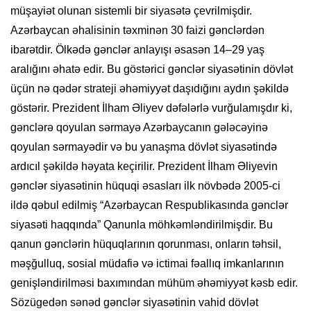
müşayiət olunan sistemli bir siyasətə çevrilmişdir.
Azərbaycan əhalisinin təxminən 30 faizi gənclərdən
ibarətdir. Ölkədə gənclər anlayışı əsasən 14–29 yaş
aralığını əhatə edir. Bu göstərici gənclər siyasətinin dövlət
üçün nə qədər strateji əhəmiyyət daşıdığını aydın şəkildə
göstərir. Prezident İlham Əliyev dəfələrlə vurğulamışdır ki,
gənclərə qoyulan sərmayə Azərbaycanın gələcəyinə
qoyulan sərmayədir və bu yanaşma dövlət siyasətində
ardıcıl şəkildə həyata keçirilir. Prezident İlham Əliyevin
gənclər siyasətinin hüquqi əsasları ilk növbədə 2005-ci
ildə qəbul edilmiş “Azərbaycan Respublikasında gənclər
siyasəti haqqında” Qanunla möhkəmləndirilmişdir. Bu
qanun gənclərin hüquqlarının qorunması, onların təhsil,
məşğulluq, sosial müdafiə və ictimai fəallıq imkanlarının
genişləndirilməsi baxımından mühüm əhəmiyyət kəsb edir.
Sözügedən sənəd gənclər siyasətinin vahid dövlət