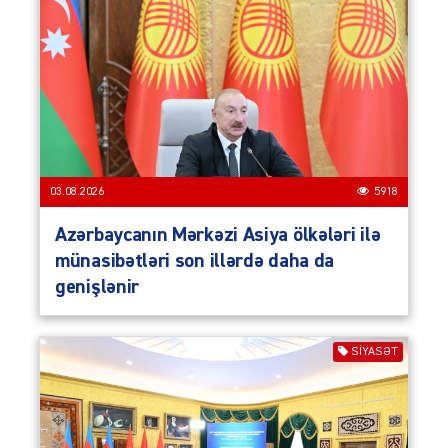
03.08.2026
5918
Azərbaycanın Mərkəzi Asiya ölkələri ilə
münasibətləri son illərdə daha da
genişlənir
SIYASƏT