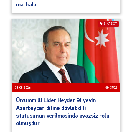
mərhələ
SIYASƏT
03.08.2026
3522
Ümummilli Lider Heydər Əliyevin
Azərbaycan dilinə dövlət dili
statusunun verilməsində əvəzsiz rolu
olmuşdur