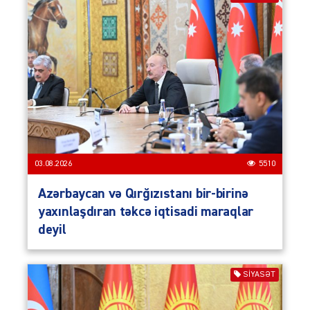
03.08.2026
5510
Azərbaycan və Qırğızıstanı bir-birinə
yaxınlaşdıran təkcə iqtisadi maraqlar
deyil
SIYASƏT