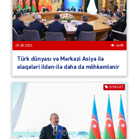
03.08.2026
4408
Türk dünyası və Mərkəzi Asiya ilə
əlaqələri ildən-ilə daha da möhkəmlənir
SIYASƏT