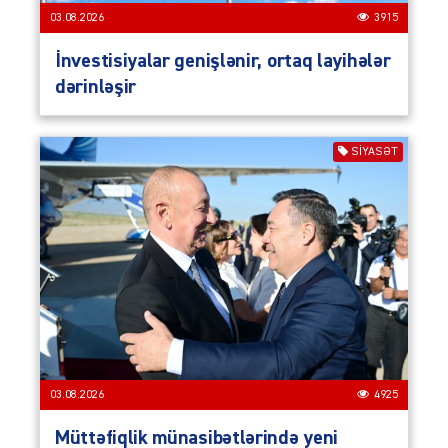
03.08.2026
3915
İnvestisiyalar genişlənir, ortaq layihələr
dərinləşir
SIYASƏT
03.08.2026
4925
Müttəfiqlik münasibətlərində yeni