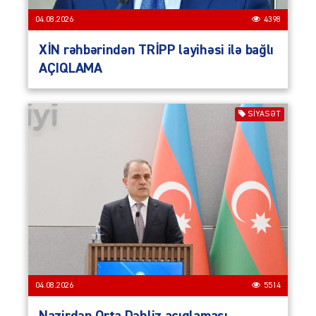
04.08.2026
4398
XİN rəhbərindən TRİPP layihəsi ilə bağlı
AÇIQLAMA
SIYASƏT
04.08.2026
5514
Nazirdən Orta Dəhliz açıqlaması