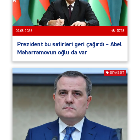
07.08.2026
5718
Prezident bu səfirləri geri çağırdı – Abel
Məhərrəmovun oğlu da var
SIYASƏT