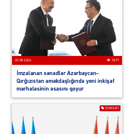
03.08.2026
5677
İmzalanan sənədlər Azərbaycan–
Qırğızıstan əməkdaşlığında yeni inkişaf
mərhələsinin əsasını qoyur
SIYASƏT