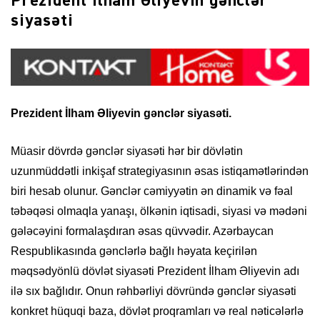
Prezident İlham Əliyevin gənclər
siyasəti
Prezident İlham Əliyevin gənclər siyasəti.
Müasir dövrdə gənclər siyasəti hər bir dövlətin
uzunmüddətli inkişaf strategiyasının əsas istiqamətlərindən
biri hesab olunur. Gənclər cəmiyyətin ən dinamik və fəal
təbəqəsi olmaqla yanaşı, ölkənin iqtisadi, siyasi və mədəni
gələcəyini formalaşdıran əsas qüvvədir. Azərbaycan
Respublikasında gənclərlə bağlı həyata keçirilən
məqsədyönlü dövlət siyasəti Prezident İlham Əliyevin adı
ilə sıx bağlıdır. Onun rəhbərliyi dövründə gənclər siyasəti
konkret hüquqi baza, dövlət proqramları və real nəticələrlə