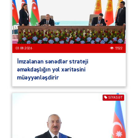
03.08.2026
5522
İmzalanan sənədlər strateji
əməkdaşlığın yol xəritəsini
müəyyənləşdirir
SIYASƏT