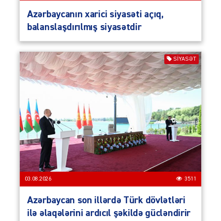
Azərbaycanın xarici siyasəti açıq,
balanslaşdırılmış siyasətdir
SIYASƏT
03.08.2026
3511
Azərbaycan son illərdə Türk dövlətləri
ilə əlaqələrini ardıcıl şəkildə gücləndirir