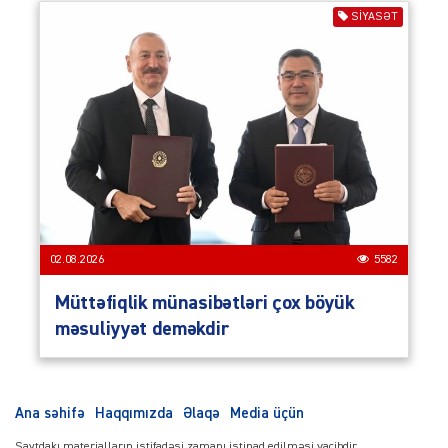
SIYASƏT
02.08.2026
5582
Müttəfiqlik münasibətləri çox böyük
məsuliyyət deməkdir
Ana səhifə
Haqqımızda
Əlaqə
Media üçün
Saytdakı materialların istifadəsi zamanı istinad edilməsi vacibdir.