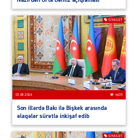
SIYASƏT
03.08.2026
6635
Son illərdə Bakı ilə Bişkek arasında
əlaqələr sürətlə inkişaf edib
SIYASƏT