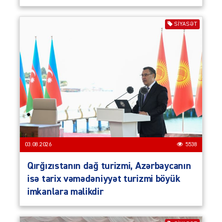
SIYASƏT
03.08.2026
5538
Qırğızıstanın dağ turizmi, Azərbaycanın
isə tarix vəmədəniyyət turizmi böyük
imkanlara malikdir