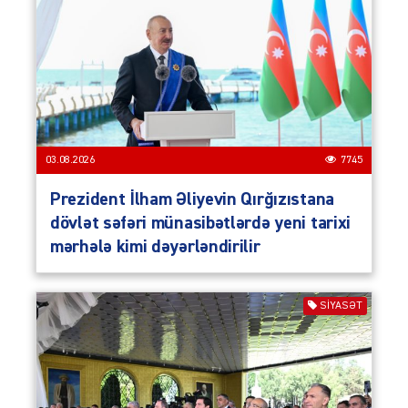
03.08.2026
7745
Prezident İlham Əliyevin Qırğızıstana
dövlət səfəri münasibətlərdə yeni tarixi
mərhələ kimi dəyərləndirilir
SIYASƏT