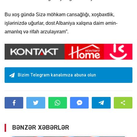
Bu xoş gündə Sizə möhkəm cansağlığı, xoşbəxtlik,
işlərinizdə uğurlar, dost Albaniya xalqına daim əmin-
amanlıq və rifah arzulayıram”.
Bizim Telegram kanalımıza abunə olun
BƏNZƏR XƏBƏRLƏR