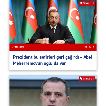
SIYASƏT
07.08.2026
5715
Prezident bu səfirləri geri çağırdı – Abel
Məhərrəmovun oğlu da var
SIYASƏT