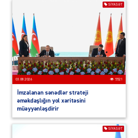
SIYASƏT
03.08.2026
5521
İmzalanan sənədlər strateji
əməkdaşlığın yol xəritəsini
müəyyənləşdirir
SIYASƏT