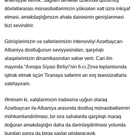
əhəmiyyət veririk. Sağlam təməllər üzərində qurulmuş
dövlətlərarası münasibətlərimizin yüksələn xətt üzrə inkişaf
etməsi, əməkdaşlığımızın əhatə dairəsinin genişlənməsi
bizi sevindirir.
Görüşlərimizin və səfərlərimizin intensivliyi Azərbaycan-
Albaniya dostluğunun səviyyəsindən, qarşılıqlı
əlaqələrimizin dinamikasından xəbər verir. Cari ilin
mayında “Avropa Siyasi Birliyi”nin 6-cı Zirvə toplantısında
iştirak etmək üçün Tiranaya səfərimi ən xoş təəssüratlarla
xatırlayıram.
Əminəm ki, xalqlarımızın iradəsinə uyğun olaraq
Azərbaycan ilə Albaniya arasında dostluq münasibətlərinin
möhkəmləndirilməsi, bir sıra sahələrdə qarşılıqlı maraq
doğuran əməkdaşlığın daha da dərinləşdirilməsi yolunda
bundan sonra da birgə səylər göstərəcəyik.