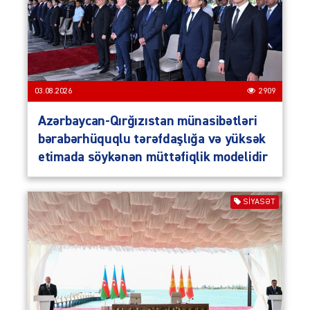
03.08.2026
2909
Azərbaycan-Qırğızıstan münasibətləri
bərabərhüquqlu tərəfdaşlığa və yüksək
etimada söykənən müttəfiqlik modelidir
SIYASƏT