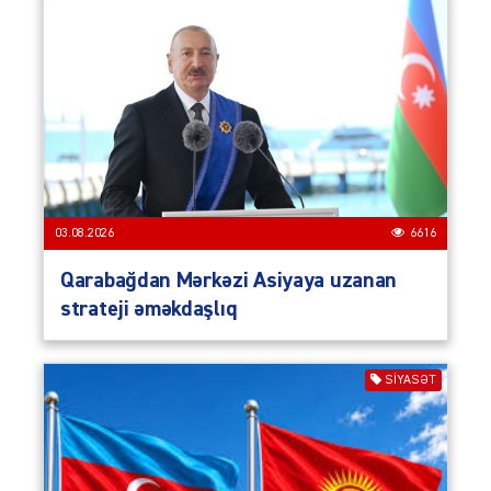
03.08.2026
6616
Qarabağdan Mərkəzi Asiyaya uzanan
strateji əməkdaşlıq
SIYASƏT