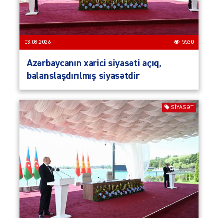
03.08.2026
5530
Azərbaycanın xarici siyasəti açıq,
balanslaşdırılmış siyasətdir
SIYASƏT