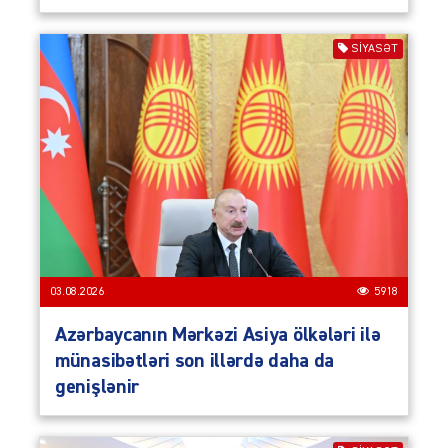
SIYASƏT
03.08.2026
5918
Azərbaycanın Mərkəzi Asiya ölkələri ilə
münasibətləri son illərdə daha da
genişlənir