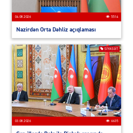
04.08.2026
5514
Nazirdən Orta Dəhliz açıqlaması
SIYASƏT
03.08.2026
6635