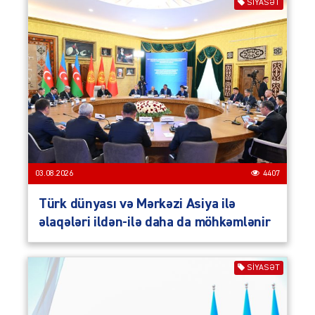
SIYASƏT
03.08.2026
4407
Türk dünyası və Mərkəzi Asiya ilə
əlaqələri ildən-ilə daha da möhkəmlənir
SIYASƏT