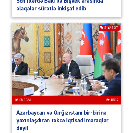
Son illərdə Bakı ilə Bişkek arasında
əlaqələr sürətlə inkişaf edib
SIYASƏT
03.08.2026
5509
Azərbaycan və Qırğızıstanı bir-birinə
yaxınlaşdıran təkcə iqtisadi maraqlar
deyil