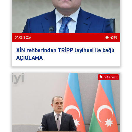
04.08.2026
4398
XİN rəhbərindən TRİPP layihəsi ilə bağlı
AÇIQLAMA
SIYASƏT