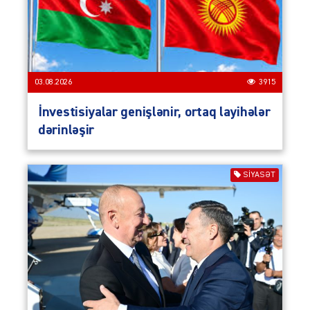
03.08.2026
3915
İnvestisiyalar genişlənir, ortaq layihələr
dərinləşir
SIYASƏT