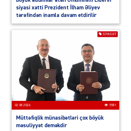
böyük addımlar atan Ümummilli Liderin
siyasi xətti Prezident İlham Əliyev
tərəfindən inamla davam etdirilir
SIYASƏT
02.08.2026
5581
Müttəfiqlik münasibətləri çox böyük
məsuliyyət deməkdir