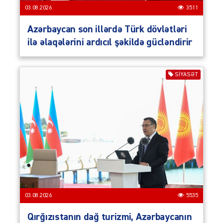
03.08.2026
3511
Azərbaycan son illərdə Türk dövlətləri
ilə əlaqələrini ardıcıl şəkildə gücləndirir
SIYASƏT
03.08.2026
5535
Qırğızıstanın dağ turizmi, Azərbaycanın