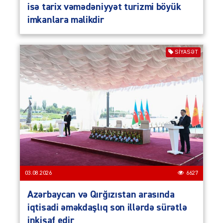
isə tarix vəmədəniyyət turizmi böyük
imkanlara malikdir
SIYASƏT
03.08.2026
6627
Azərbaycan və Qırğızıstan arasında
iqtisadi əməkdaşlıq son illərdə sürətlə
inkişaf edir