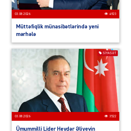
03.08.2026
4923
Müttəfiqlik münasibətlərində yeni
mərhələ
SIYASƏT
03.08.2026
3522
Ümummilli Lider Heydər Əliyevin