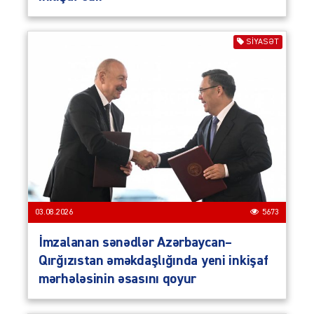
SIYASƏT
03.08.2026
5673
İmzalanan sənədlər Azərbaycan–
Qırğızıstan əməkdaşlığında yeni inkişaf
mərhələsinin əsasını qoyur