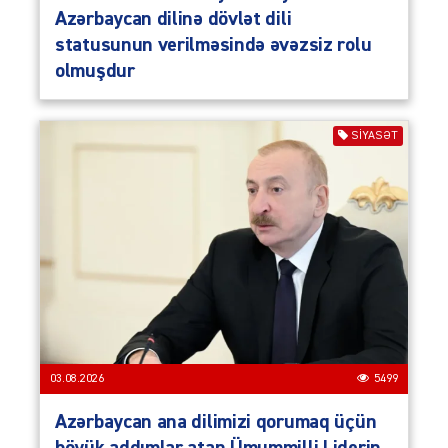
Azərbaycan dilinə dövlət dili
statusunun verilməsində əvəzsiz rolu
olmuşdur
SIYASƏT
03.08.2026
5499
Azərbaycan ana dilimizi qorumaq üçün