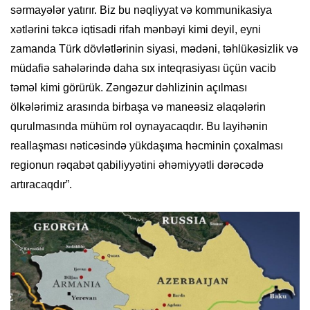
sərmayələr yatırır. Biz bu nəqliyyat və kommunikasiya
xətlərini təkcə iqtisadi rifah mənbəyi kimi deyil, eyni
zamanda Türk dövlətlərinin siyasi, mədəni, təhlükəsizlik və
müdafiə sahələrində daha sıx inteqrasiyası üçün vacib
təməl kimi görürük. Zəngəzur dəhlizinin açılması
ölkələrimiz arasında birbaşa və maneəsiz əlaqələrin
qurulmasında mühüm rol oynayacaqdır. Bu layihənin
reallaşması nəticəsində yükdaşıma həcminin çoxalması
regionun rəqabət qabiliyyətini əhəmiyyətli dərəcədə
artıracaqdır”.