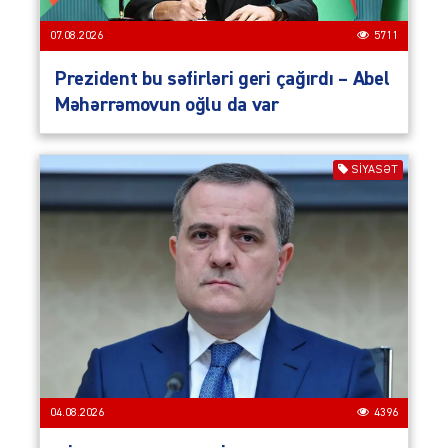
07.08.2026
5711
Prezident bu səfirləri geri çağırdı – Abel
Məhərrəmovun oğlu da var
SIYASƏT
04.08.2026
4396