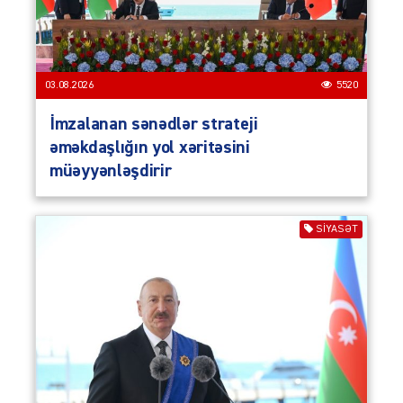
03.08.2026
5520
İmzalanan sənədlər strateji
əməkdaşlığın yol xəritəsini
müəyyənləşdirir
SIYASƏT