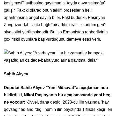
kəsişməsi” layihəsinə qayıtmaqla “toyda dava salmağa”
çalışır. Faktiki olaraq onun təklifi proseslərin irəli
aparılmasına əngəl sayıla bilər. Fakt budur ki, Paşinyan
Zəngəzur dəhlizi ilə bağlı “bir addım irəli, iki addım geri”
siyasətini yürütməkdədir. Bu isə Ermənistan rəhbərliyinin
çox riskli oyunlara baş vurduğunu deməyə əsas verir.
Sahib Alıyev
Deputat Sahib Alıyev “Yeni Müsavat”a açıqlamasında
bildirdi ki, Nikol Paşinyanın bu açıqlamasında yeni heç
nə yoxdur
: “Əvvəl, daha dəqiqi 2023-cü ilin yazında ”hay
qovşağı” adlandırdığı, həmin ilin payızında Tiflisdə keçirilən