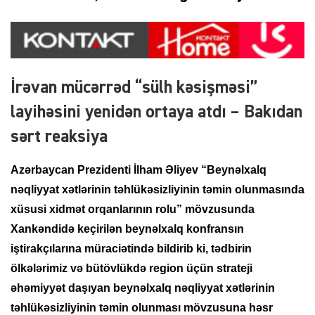
İrəvan mücərrəd “sülh kəsişməsi”
layihəsini yenidən ortaya atdı – Bakıdan
sərt reaksiya
Azərbaycan Prezidenti İlham Əliyev “Beynəlxalq
nəqliyyat xətlərinin təhlükəsizliyinin təmin olunmasında
xüsusi xidmət orqanlarının rolu” mövzusunda
Xankəndidə keçirilən beynəlxalq konfransın
iştirakçılarına müraciətində bildirib ki, tədbirin
ölkələrimiz və bütövlükdə region üçün strateji
əhəmiyyət daşıyan beynəlxalq nəqliyyat xətlərinin
təhlükəsizliyinin təmin olunması mövzusuna həsr