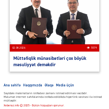
02.08.2026
5579
Müttəfiqlik münasibətləri çox böyük
məsuliyyət deməkdir
Ana səhifə
Haqqımızda
Əlaqə
Media üçün
Saytdakı materialların istifadəsi zamanı istinad edilməsi vacibdir.
Məlumat internet səhifələrində istifadə edildikdə hiperlink vasitəsi ilə istinad
mütləqdir.
Xeberaz.info © 2025 - Bütün hüquqları qorunur.