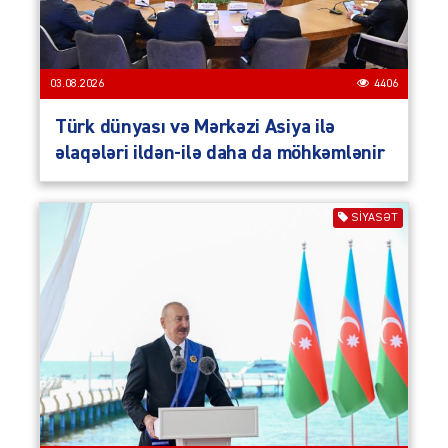
03.08.2026
4406
Türk dünyası və Mərkəzi Asiya ilə
əlaqələri ildən-ilə daha da möhkəmlənir
SIYASƏT