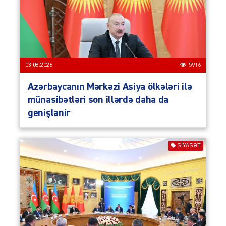
03.08.2026
5916
Azərbaycanın Mərkəzi Asiya ölkələri ilə
münasibətləri son illərdə daha da
genişlənir
SIYASƏT