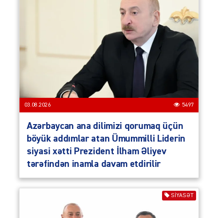
03.08.2026
5497
Azərbaycan ana dilimizi qorumaq üçün
böyük addımlar atan Ümummilli Liderin
siyasi xətti Prezident İlham Əliyev
tərəfindən inamla davam etdirilir
SIYASƏT