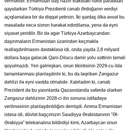
verməlidir. Ermənistan baş naziri Bakıdakı hərbi paraddan
qayıdarkən Türkiyə Prezdienti cənab Ərdoğanın verdiyi
açıqlamalara bir də diqqət yetirsin. İki qardaş ölkə əvvəl bu
məsələdə necə sixron hərəkət edirdilərsə, yenə də eyni
siyasət yeridilir. Bir də əgər Türkiyə Azərbaycandan
daşınmaların Ermənistan üzərindən keçməklə
reallaşdırılmasını dəstəkləsə idi, onda yayda 2,8 milyard
dollara başa gələcək Qars-Dilucu dəmir yolu xəttinin təməli
qoyulmazdı. Yeri gəlmişkən, onun tikintisinin 2029-cu ildə
tamamlanması planlaşdırılır ki, bu da təqribən Zəngəzur
dəhlizi ilə eyni vaxtda olmalıdır. Xatırladım ki, cənab
Prezident də bu yaxınlarda Qazaxıstanda səfərdə olarkən
Zəngəzur dəhlizinin 2028-ci ilin sonuna istifadəyə
verilməsinin planlaşdırıldığını demişdi. Amma Ermənistan
istəsə idi, dövlət başçımızın Səudiyyə Ərəbistanının ”Əl-
Ərəbiyyə” telekanalına bildirdiyi kimi, Azərbaycan onun