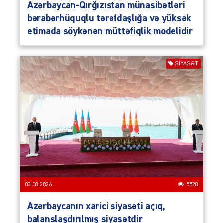
Azərbaycan-Qırğızıstan münasibətləri
bərabərhüquqlu tərəfdaşlığa və yüksək
etimada söykənən müttəfiqlik modelidir
SIYASƏT
03.08.2026
5528
Azərbaycanın xarici siyasəti açıq,
balanslaşdırılmış siyasətdir