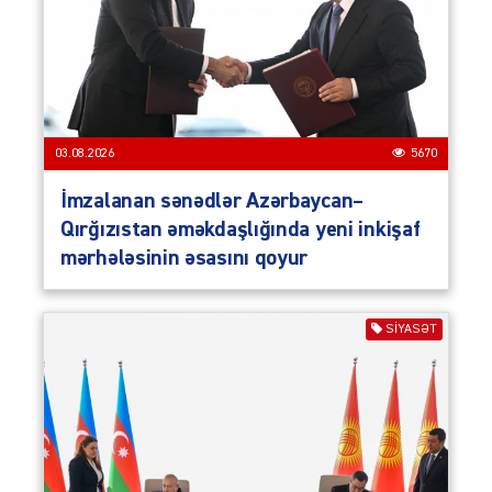
03.08.2026
5670
İmzalanan sənədlər Azərbaycan–
Qırğızıstan əməkdaşlığında yeni inkişaf
mərhələsinin əsasını qoyur
SIYASƏT