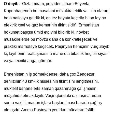
O deyib:
“Gizlətmirəm, prezident İlham Əliyevlə
Kopenhagendə bu məsələni müzakirə etdik və ilkin olaraq
belə nəticəyə gəldik ki, ən tez həyata keçirilə bilən layihə
elektrik xətti və qaz kəmərinin tikintisidir”. Ermənistan
hökumət başçısı ümid etdiyini bildirib ki, növbəti
müzakirələrdə bu mövzu daha da konkretləşəcək və
praktiki mərhələyə keçəcək. Paşinyan həmçinin vurğulayıb
ki, layihənin reallaşmasına mane ola biləcək heç bir siyasi
və ya texniki əngəl görmür.
Ermənistanın iş görməkdənsə, daha çox Zəngəzur
dəhlizinin 43 km-lik hissəsinin tikintisini ləngitməsini,
müxtəlif bəhanələrlə zaman qazanmağa çalışmasını
müşahidə etməkdəyik. Vaşinqtondakı razılaşmalardan
sonra vaxt itirmədən işlərə başlanılması barədə çağırış
olmuşdu. Amma Paşinyan yenidən mücərrəd “sülh