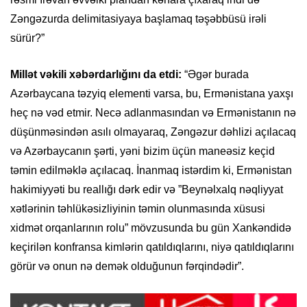
Zəngəzurda delimitasiyaya başlamaq təşəbbüsü irəli
sürür?”
Millət vəkili xəbərdarlığını da etdi:
“Əgər burada
Azərbaycana təzyiq elementi varsa, bu, Ermənistana yaxşı
heç nə vəd etmir. Necə adlanmasından və Ermənistanın nə
düşünməsindən asılı olmayaraq, Zəngəzur dəhlizi açılacaq
və Azərbaycanın şərti, yəni bizim üçün maneəsiz keçid
təmin edilməklə açılacaq. İnanmaq istərdim ki, Ermənistan
hakimiyyəti bu reallığı dərk edir və ”Beynəlxalq nəqliyyat
xətlərinin təhlükəsizliyinin təmin olunmasında xüsusi
xidmət orqanlarının rolu” mövzusunda bu gün Xankəndidə
keçirilən konfransa kimlərin qatıldıqlarını, niyə qatıldıqlarını
görür və onun nə demək olduğunun fərqindədir”.