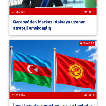
03.08.2026
6614
Qarabağdan Mərkəzi Asiyaya uzanan
strateji əməkdaşlıq
SIYASƏT
03.08.2026
3912
İnvestisiyalar genişlənir, ortaq layihələr