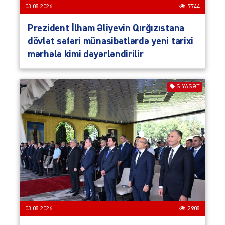
03.08.2026
7744
Prezident İlham Əliyevin Qırğızıstana
dövlət səfəri münasibətlərdə yeni tarixi
mərhələ kimi dəyərləndirilir
SIYASƏT
03.08.2026
2908