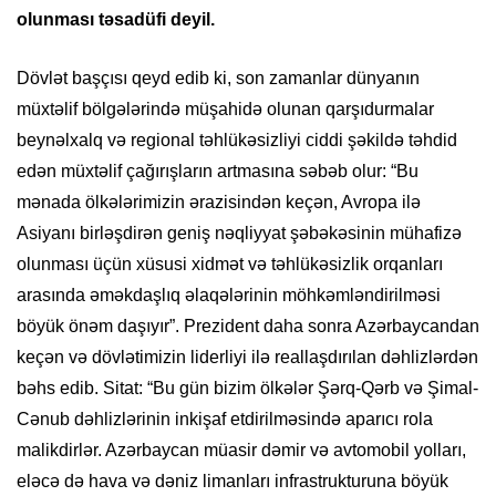
olunması təsadüfi deyil.
Dövlət başçısı qeyd edib ki, son zamanlar dünyanın
müxtəlif bölgələrində müşahidə olunan qarşıdurmalar
beynəlxalq və regional təhlükəsizliyi ciddi şəkildə təhdid
edən müxtəlif çağırışların artmasına səbəb olur: “Bu
mənada ölkələrimizin ərazisindən keçən, Avropa ilə
Asiyanı birləşdirən geniş nəqliyyat şəbəkəsinin mühafizə
olunması üçün xüsusi xidmət və təhlükəsizlik orqanları
arasında əməkdaşlıq əlaqələrinin möhkəmləndirilməsi
böyük önəm daşıyır”. Prezident daha sonra Azərbaycandan
keçən və dövlətimizin liderliyi ilə reallaşdırılan dəhlizlərdən
bəhs edib. Sitat: “Bu gün bizim ölkələr Şərq-Qərb və Şimal-
Cənub dəhlizlərinin inkişaf etdirilməsində aparıcı rola
malikdirlər. Azərbaycan müasir dəmir və avtomobil yolları,
eləcə də hava və dəniz limanları infrastrukturuna böyük