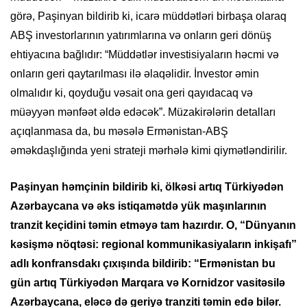
görə, Paşinyan bildirib ki, icarə müddətləri birbaşa olaraq
ABŞ investorlarının yatırımlarına və onların geri dönüş
ehtiyacına bağlıdır: “Müddətlər investisiyaların həcmi və
onların geri qaytarılması ilə əlaqəlidir. İnvestor əmin
olmalıdır ki, qoyduğu vəsait ona geri qayıdacaq və
müəyyən mənfəət əldə edəcək”. Müzakirələrin detalları
açıqlanmasa da, bu məsələ Ermənistan-ABŞ
əməkdaşlığında yeni strateji mərhələ kimi qiymətləndirilir.
Paşinyan həmçinin bildirib ki, ölkəsi artıq Türkiyədən
Azərbaycana və əks istiqamətdə yük maşınlarının
tranzit keçidini təmin etməyə tam hazırdır. O, “Dünyanın
kəsişmə nöqtəsi: regional kommunikasiyaların inkişafı”
adlı konfransdakı çıxışında bildirib: “Ermənistan bu
gün artıq Türkiyədən Marqara və Kornidzor vasitəsilə
Azərbaycana, eləcə də geriyə tranziti təmin edə bilər.