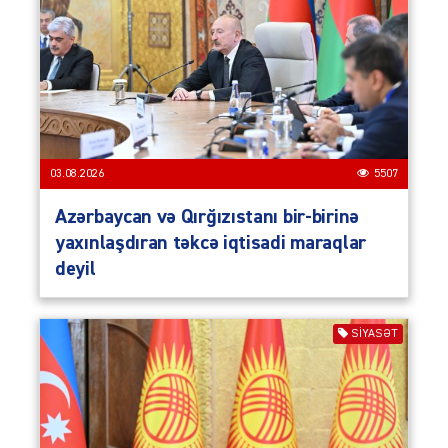
03.08.2026
5507
Azərbaycan və Qırğızıstanı bir-birinə
yaxınlaşdıran təkcə iqtisadi maraqlar
deyil
SIYASƏT