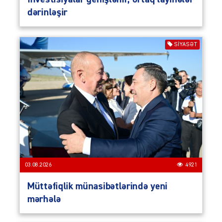
dərinləşir
SIYASƏT
03.08.2026
4921
Müttəfiqlik münasibətlərində yeni
mərhələ