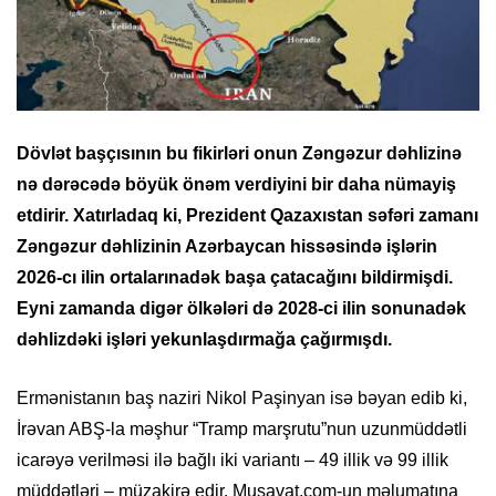
Dövlət başçısının bu fikirləri onun Zəngəzur dəhlizinə
nə dərəcədə böyük önəm verdiyini bir daha nümayiş
etdirir. Xatırladaq ki, Prezident Qazaxıstan səfəri zamanı
Zəngəzur dəhlizinin Azərbaycan hissəsində işlərin
2026-cı ilin ortalarınadək başa çatacağını bildirmişdi.
Eyni zamanda digər ölkələri də 2028-ci ilin sonunadək
dəhlizdəki işləri yekunlaşdırmağa çağırmışdı.
Ermənistanın baş naziri Nikol Paşinyan isə bəyan edib ki,
İrəvan ABŞ-la məşhur “Tramp marşrutu”nun uzunmüddətli
icarəyə verilməsi ilə bağlı iki variantı – 49 illik və 99 illik
müddətləri – müzakirə edir. Musavat.com-un məlumatına