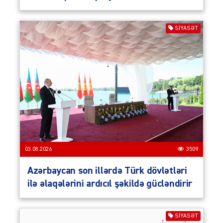
SIYASƏT
03.08.2026
3509
Azərbaycan son illərdə Türk dövlətləri
ilə əlaqələrini ardıcıl şəkildə gücləndirir
SIYASƏT