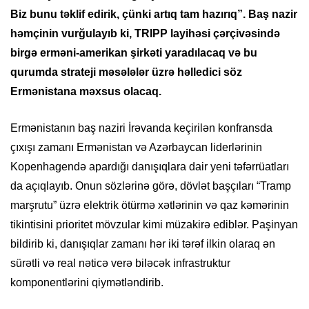
Biz bunu təklif edirik, çünki artıq tam hazırıq”. Baş nazir
həmçinin vurğulayıb ki, TRIPP layihəsi çərçivəsində
birgə erməni-amerikan şirkəti yaradılacaq və bu
qurumda strateji məsələlər üzrə həlledici söz
Ermənistana məxsus olacaq.
Ermənistanın baş naziri İrəvanda keçirilən konfransda
çıxışı zamanı Ermənistan və Azərbaycan liderlərinin
Kopenhagendə apardığı danışıqlara dair yeni təfərrüatları
da açıqlayıb. Onun sözlərinə görə, dövlət başçıları “Tramp
marşrutu” üzrə elektrik ötürmə xətlərinin və qaz kəmərinin
tikintisini prioritet mövzular kimi müzakirə ediblər. Paşinyan
bildirib ki, danışıqlar zamanı hər iki tərəf ilkin olaraq ən
sürətli və real nəticə verə biləcək infrastruktur
komponentlərini qiymətləndirib.