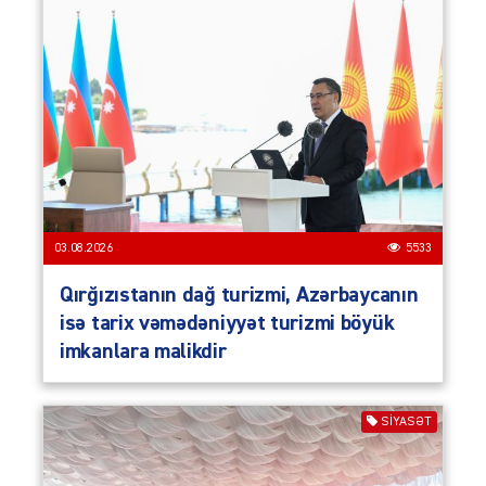
03.08.2026
5533
Qırğızıstanın dağ turizmi, Azərbaycanın
isə tarix vəmədəniyyət turizmi böyük
imkanlara malikdir
SIYASƏT