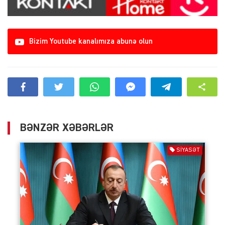
Bizim Youtube kanalımıza abunə olun
BƏNZƏR XƏBƏRLƏR
SIYASƏT