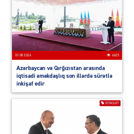
03.08.2026
6625
Azərbaycan və Qırğızıstan arasında
iqtisadi əməkdaşlıq son illərdə sürətlə
inkişaf edir
SIYASƏT