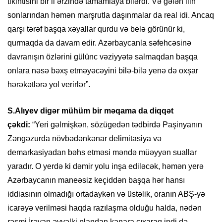
tikintisini bir il ərzində tamamlaya bilərdi. Və gələn ilin
sonlarından həmən marşrutla daşınmalar da real idi. Ancaq
qarşı tərəf başqa xəyallar qurdu və belə görünür ki,
qurmaqda da davam edir. Azərbaycanla səfehcəsinə
davranışın özlərini gülünc vəziyyətə salmaqdan başqa
onlara nəsə bəxş etməyəcəyini bilə-bilə yenə də oxşar
hərəkətlərə yol verirlər”.
S.Alıyev digər mühüm bir məqama da diqqət
çəkdi:
“Yeri gəlmişkən, sözügedən tədbirdə Paşinyanın
Zəngəzurda növbədənkənar delimitasiya və
demarkasiyadan bəhs etməsi məndə müəyyən suallar
yaradır. O yerdə ki dəmir yolu inşa ediləcək, həmən yerə
Azərbaycanın maneəsiz keçiddən başqa hər hansı
iddiasının olmadığı ortadaykən və üstəlik, oranın ABŞ-yə
icarəyə verilməsi haqda razılaşma olduğu halda, nədən
rəsmi İrəvan əvvəlki plandan kənara çıxaraq indi də