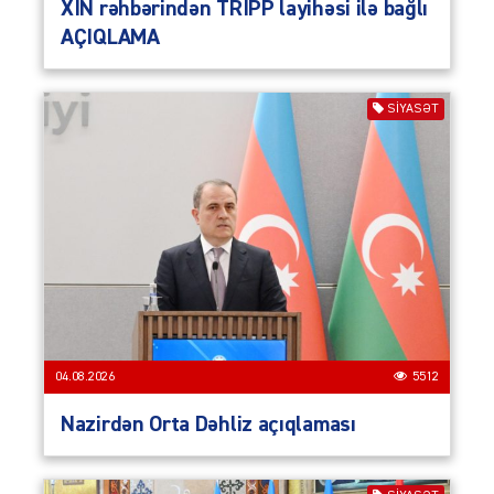
XİN rəhbərindən TRİPP layihəsi ilə bağlı
AÇIQLAMA
SIYASƏT
04.08.2026
5512
Nazirdən Orta Dəhliz açıqlaması