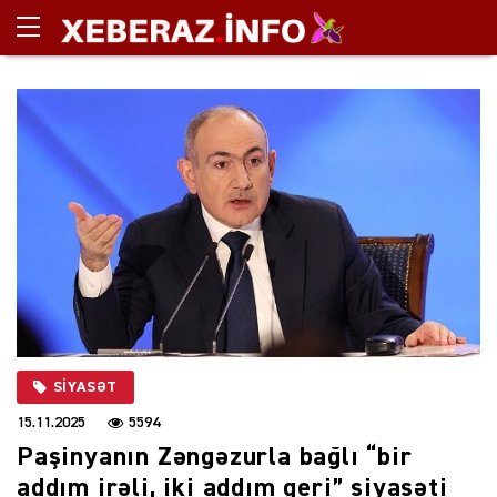
SIYASƏT
15.11.2025
5594
Paşinyanın Zəngəzurla bağlı “bir
addım irəli, iki addım geri” siyasəti