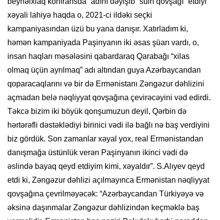
beynəlxlaq konfransda “adını dəyişib ”sülh qovşağı” etdiyi
xəyali lahiyə haqda o, 2021-ci ildəki seçki
kampaniyasından üzü bu yana danışır. Xatırladım ki,
həmən kampaniyada Paşinyanın iki əsas şüarı vardı, o,
insan haqları məsələsini qabardaraq Qarabağı “xilas
olmaq üçün ayrılmaq” adı altından guya Azərbaycandan
qoparacaqlarını və bir də Ermənistanı Zəngəzur dəhlizini
açmadan belə nəqliyyat qovşağına çevirəcəyini vəd edirdi.
Təkcə bizim iki böyük qonşumuzun deyil, Qərbin də
hərtərəfli dəstəklədiyi birinici vədi ilə bağlı nə baş verdiyini
biz gördük. Son zamanlar xəyal yox, real Ermənistandan
danışmağa üstünlük verən Paşinyanın ikinci vədi də
əslində bayaq qeyd etdiyim kimi, xəyaldır”. S.Alıyev qeyd
etdi ki, Zəngəzur dəhlizi açılmayınca Ermənistan nəqliyyat
qovşağına çevrilməyəcək: “Azərbaycandan Türkiyəyə və
əksinə daşınmalar Zəngəzur dəhlizindən keçməklə baş