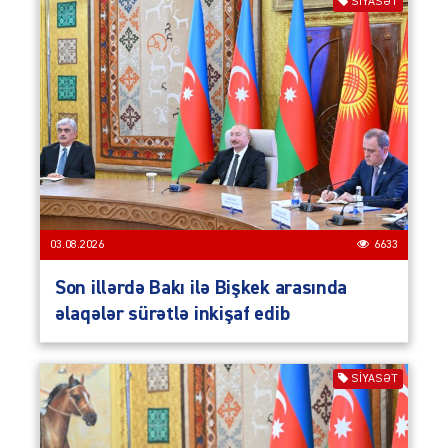
SIYASƏT
03.08.2026
6633
Son illərdə Bakı ilə Bişkek arasında
əlaqələr sürətlə inkişaf edib
SIYASƏT