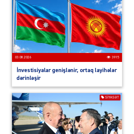
03.08.2026
3915
İnvestisiyalar genişlənir, ortaq layihələr
dərinləşir
SIYASƏT