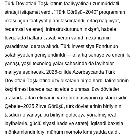
Türk Dövlətləri Təşkilatının fəaliyyətinə uzunmüddətli
strateji istiqamət verdi. “Türk Görüşü–2040” proqramının
icrası üçün fəaliyyət planı təsdiqləndi, ortaq nəqliyyat,
rəqəmsal və enerji infrastrukturunun inkişafı, habelə
fövqəladə hallara cavab verən vahid mexanizmin
yaradılması qərara alındı. Türk İnvestisiya Fondunun
səlahiyyətləri genişləndirildi — o, artıq sənaye və enerji ilə
yanaşı, yaşıl texnologiyalar sahəsində də layihələr
maliyyələşdirəcək. 2026-cı ildə Azərbaycanda Türk
Dövlətləri Təşkilatına üzv ölkələrin birgə hərbi təlimlərinin
keçirilməsi barədə razılıq əldə olunması üzv dövlətlər
arasında artan etimadın və koordinasiyanın göstəricisidir.
Qəbələ–2025 Zirvə Görüşü, türk dövlətlərinin birliyinin
təsdiqi ilə yanaşı, bu birliyin gələcəyə yönəlmiş real
layihələrlə, güclü siyasi iradə və strateji iqtisadi baxışla
möhkəmləndirildiyi mühüm mərhələ kimi yadda qaldı.