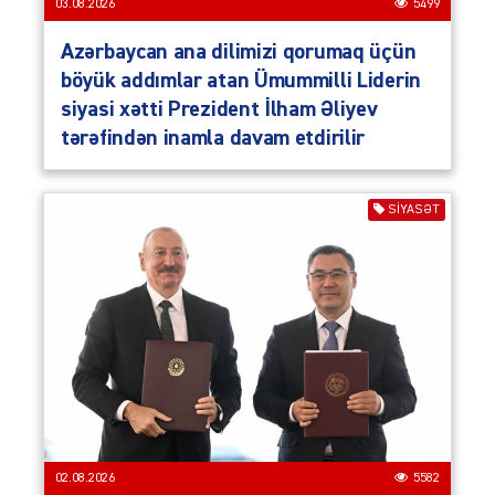
03.08.2026
5499
Azərbaycan ana dilimizi qorumaq üçün
böyük addımlar atan Ümummilli Liderin
siyasi xətti Prezident İlham Əliyev
tərəfindən inamla davam etdirilir
SIYASƏT
02.08.2026
5582