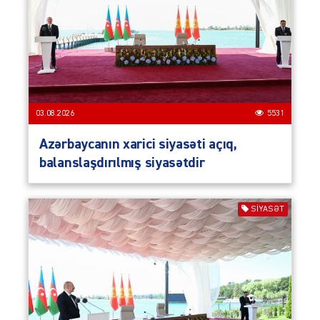
03.08.2026
5531
Azərbaycanın xarici siyasəti açıq,
balanslaşdırılmış siyasətdir
SIYASƏT