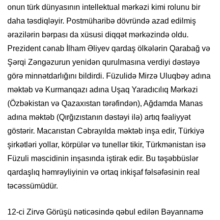
onun türk dünyasının intellektual mərkəzi kimi rolunu bir
daha təsdiqləyir. Postmüharibə dövründə azad edilmiş
ərazilərin bərpası da xüsusi diqqət mərkəzində oldu.
Prezident cənab İlham Əliyev qardaş ölkələrin Qarabağ və
Şərqi Zəngəzurun yenidən qurulmasına verdiyi dəstəyə
görə minnətdarlığını bildirdi. Füzulidə Mirzə Uluqbəy adına
məktəb və Kurmanqazı adına Uşaq Yaradıcılıq Mərkəzi
(Özbəkistan və Qazaxıstan tərəfindən), Ağdamda Manas
adına məktəb (Qırğızıstanın dəstəyi ilə) artıq fəaliyyət
göstərir. Macarıstan Cəbrayılda məktəb inşa edir, Türkiyə
şirkətləri yollar, körpülər və tunellər tikir, Türkmənistan isə
Füzuli məscidinin inşasında iştirak edir. Bu təşəbbüslər
qardaşlıq həmrəyliyinin və ortaq inkişaf fəlsəfəsinin real
təcəssümüdür.
12-ci Zirvə Görüşü nəticəsində qəbul edilən Bəyannamə