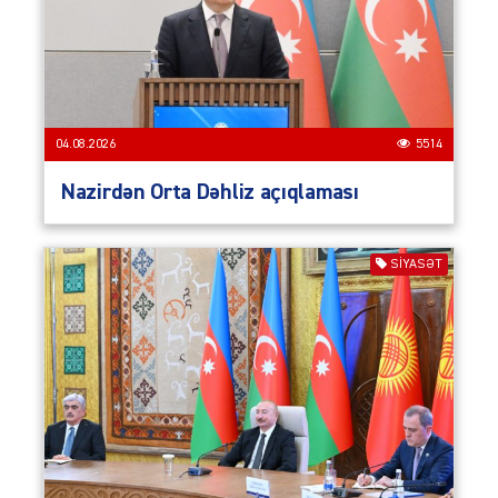
04.08.2026
5514
Nazirdən Orta Dəhliz açıqlaması
SIYASƏT