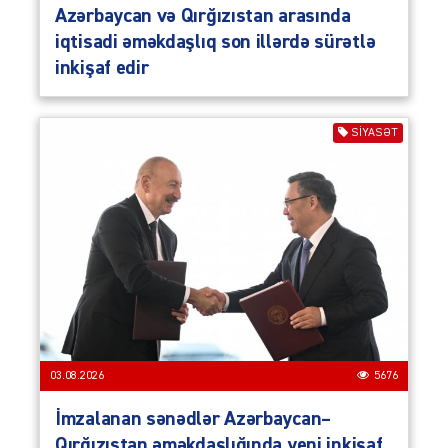
Azərbaycan və Qırğızıstan arasında
iqtisadi əməkdaşlıq son illərdə sürətlə
inkişaf edir
SIYASƏT
03.08.2026
5676
İmzalanan sənədlər Azərbaycan–
Qırğızıstan əməkdaşlığında yeni inkişaf