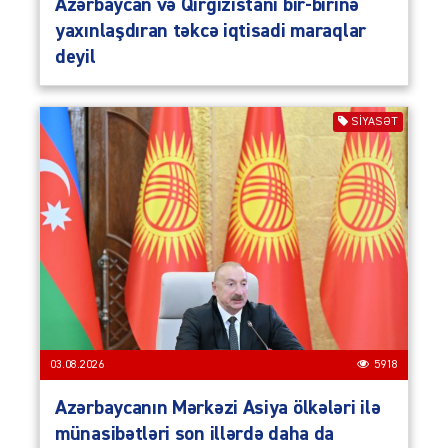
Azərbaycan və Qırğızıstanı bir-birinə
yaxınlaşdıran təkcə iqtisadi maraqlar
deyil
SIYASƏT
03.08.2026
5918
Azərbaycanın Mərkəzi Asiya ölkələri ilə
münasibətləri son illərdə daha da