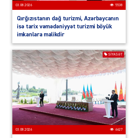
03.08.2026
5538
Qırğızıstanın dağ turizmi, Azərbaycanın
isə tarix vəmədəniyyət turizmi böyük
imkanlara malikdir
SIYASƏT
03.08.2026
6627