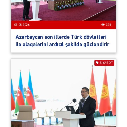
03.08.2026
3511
Azərbaycan son illərdə Türk dövlətləri
ilə əlaqələrini ardıcıl şəkildə gücləndirir
SIYASƏT