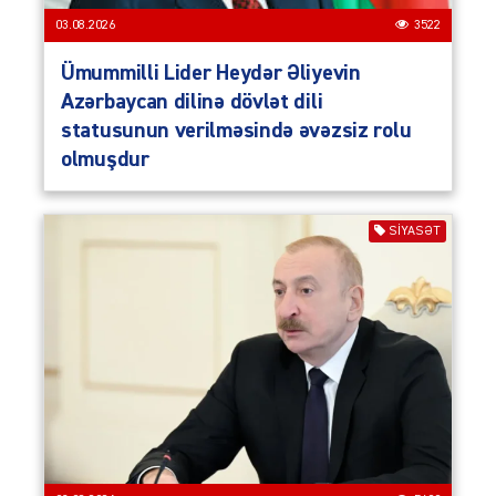
03.08.2026
3522
Ümummilli Lider Heydər Əliyevin
Azərbaycan dilinə dövlət dili
statusunun verilməsində əvəzsiz rolu
olmuşdur
SIYASƏT