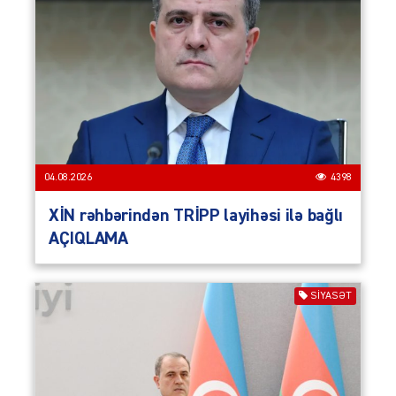
04.08.2026
4398
XİN rəhbərindən TRİPP layihəsi ilə bağlı
AÇIQLAMA
SIYASƏT