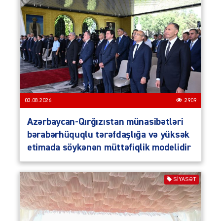
03.08.2026
2909
Azərbaycan-Qırğızıstan münasibətləri
bərabərhüquqlu tərəfdaşlığa və yüksək
etimada söykənən müttəfiqlik modelidir
SIYASƏT