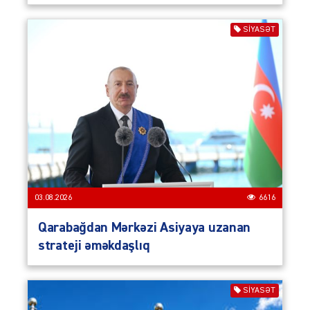
SIYASƏT
03.08.2026
6616
Qarabağdan Mərkəzi Asiyaya uzanan
strateji əməkdaşlıq
SIYASƏT