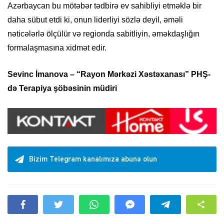
Azərbaycan bu mötəbər tədbirə ev sahibliyi etməklə bir
daha sübut etdi ki, onun liderliyi sözlə deyil, əməli
nəticələrlə ölçülür və regionda sabitliyin, əməkdaşlığın
formalaşmasına xidmət edir.
Sevinc İmanova – “Rayon Mərkəzi Xəstəxanası” PHŞ-
də Terapiya şöbəsinin müdiri
Bizim Telegram kanalımıza abunə olun