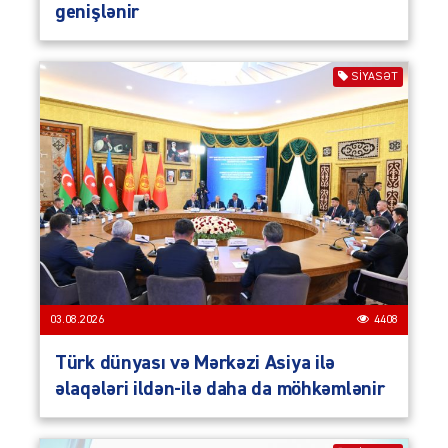
genişlənir
SIYASƏT
03.08.2026
4408
Türk dünyası və Mərkəzi Asiya ilə
əlaqələri ildən-ilə daha da möhkəmlənir