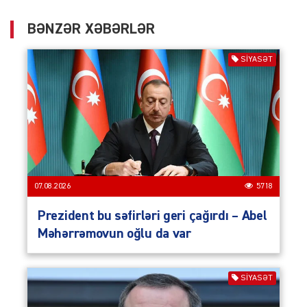
BƏNZƏR XƏBƏRLƏR
SIYASƏT
07.08.2026
5718
Prezident bu səfirləri geri çağırdı – Abel
Məhərrəmovun oğlu da var
SIYASƏT