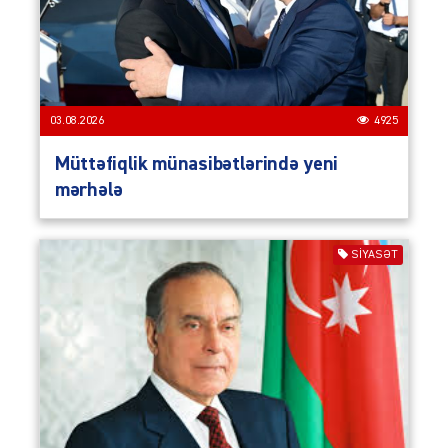
03.08.2026
4925
Müttəfiqlik münasibətlərində yeni
mərhələ
SIYASƏT