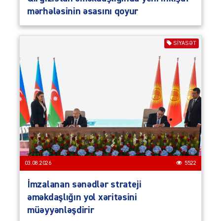
mərhələsinin əsasını qoyur
SIYASƏT
03.08.2026
5522
İmzalanan sənədlər strateji
əməkdaşlığın yol xəritəsini
müəyyənləşdirir