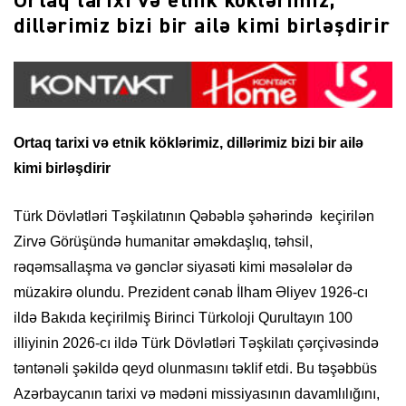
Ortaq tarixi və etnik köklərimiz,
dillərimiz bizi bir ailə kimi birləşdirir
Ortaq tarixi və etnik köklərimiz, dillərimiz bizi bir ailə
kimi birləşdirir
Türk Dövlətləri Təşkilatının Qəbəblə şəhərində keçirilən
Zirvə Görüşündə humanitar əməkdaşlıq, təhsil,
rəqəmsallaşma və gənclər siyasəti kimi məsələlər də
müzakirə olundu. Prezident cənab İlham Əliyev 1926-cı
ildə Bakıda keçirilmiş Birinci Türkoloji Qurultayın 100
illiyinin 2026-cı ildə Türk Dövlətləri Təşkilatı çərçivəsində
təntənəli şəkildə qeyd olunmasını təklif etdi. Bu təşəbbüs
Azərbaycanın tarixi və mədəni missiyasının davamlılığını,