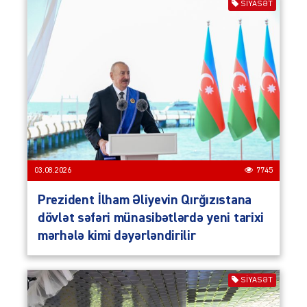
SIYASƏT
03.08.2026
7745
Prezident İlham Əliyevin Qırğızıstana
dövlət səfəri münasibətlərdə yeni tarixi
mərhələ kimi dəyərləndirilir
SIYASƏT