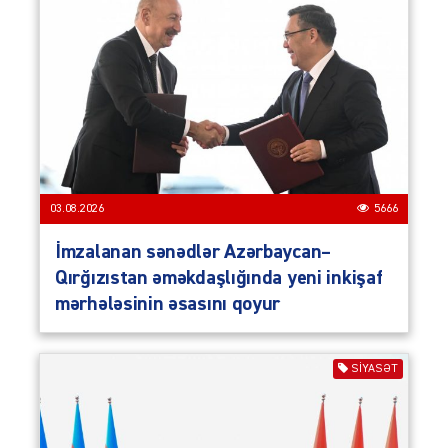
03.08.2026
5666
İmzalanan sənədlər Azərbaycan–
Qırğızıstan əməkdaşlığında yeni inkişaf
mərhələsinin əsasını qoyur
SIYASƏT