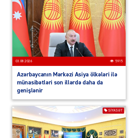
03.08.2026
5915
Azərbaycanın Mərkəzi Asiya ölkələri ilə
münasibətləri son illərdə daha da
genişlənir
SIYASƏT