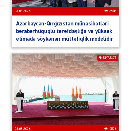
03.08.2026
2908
Azərbaycan-Qırğızıstan münasibətləri
bərabərhüquqlu tərəfdaşlığa və yüksək
etimada söykənən müttəfiqlik modelidir
SIYASƏT
03.08.2026
5526