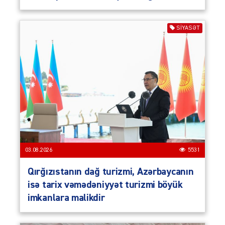
SIYASƏT
03.08.2026
5531
Qırğızıstanın dağ turizmi, Azərbaycanın
isə tarix vəmədəniyyət turizmi böyük
imkanlara malikdir