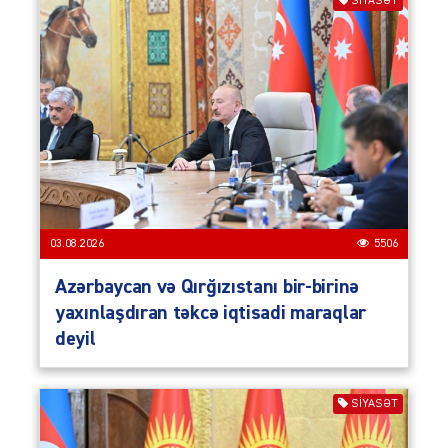
SIYASƏT
03.08.2026
5506
Azərbaycan və Qırğızıstanı bir-birinə
yaxınlaşdıran təkcə iqtisadi maraqlar
deyil
SIYASƏT