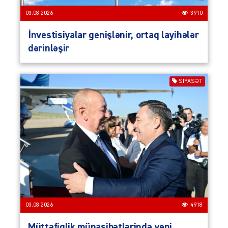
03.08.2026
3910
İnvestisiyalar genişlənir, ortaq layihələr
dərinləşir
SIYASƏT
03.08.2026
4918
Müttəfiqlik münasibətlərində yeni