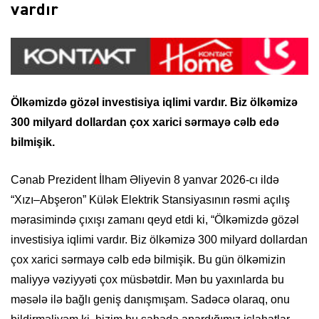
vardır
Ölkəmizdə gözəl investisiya iqlimi vardır. Biz ölkəmizə
300 milyard dollardan çox xarici sərmayə cəlb edə
bilmişik.
Cənab Prezident İlham Əliyevin 8 yanvar 2026-cı ildə
“Xızı–Abşeron” Külək Elektrik Stansiyasının rəsmi açılış
mərasimində çıxışı zamanı qeyd etdi ki, “Ölkəmizdə gözəl
investisiya iqlimi vardır. Biz ölkəmizə 300 milyard dollardan
çox xarici sərmayə cəlb edə bilmişik. Bu gün ölkəmizin
maliyyə vəziyyəti çox müsbətdir. Mən bu yaxınlarda bu
məsələ ilə bağlı geniş danışmışam. Sadəcə olaraq, onu