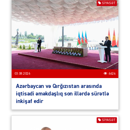
SIYASƏT
03.08.2026
6624
Azərbaycan və Qırğızıstan arasında
iqtisadi əməkdaşlıq son illərdə sürətlə
inkişaf edir
SIYASƏT