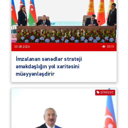
03.08.2026
5519
İmzalanan sənədlər strateji
əməkdaşlığın yol xəritəsini
müəyyənləşdirir
SIYASƏT