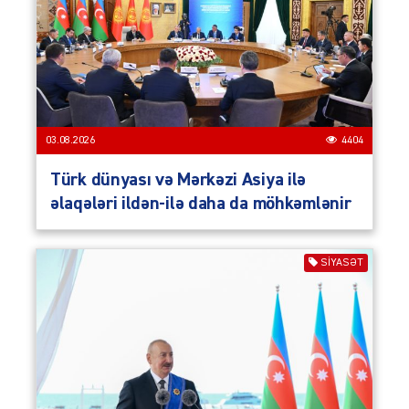
03.08.2026
4404
Türk dünyası və Mərkəzi Asiya ilə
əlaqələri ildən-ilə daha da möhkəmlənir
SIYASƏT