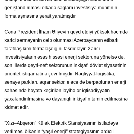
genişləndirilməsi ölkədə sağlam investisiya mühitinin
formalaşmasına şərait yaratmışdır.
Cəna Prezident İlham Əliyevin qeyd etdiyi yüksək həcmdə
xarici sərmayənin cəlb olunması Azərbaycanın etibarlı
tərəfdaş kimi formalaşdığını təsdiqləyir. Xarici
investisiyaların əsas hissəsi enerji sektoruna yönəlsə də,
son illərdə qeyri-neft sektorunun inkişafı dövlət siyasətinin
prioritet istiqamətinə çevrilmişdir. Nəqliyyat-logistika,
sənaye parkları, aqrar sektor, eləcə də bərpaolunan enerji
sahəsində həyata keçirilən layihələr iqtisadiyyatın
şaxələndirilməsinə və dayanıqlı inkişafın təmin edilməsinə
xidmət edir.
“Xızı–Abşeron” Külək Elektrik Stansiyasının istifadəyə
verilməsi ölkənin “yaşıl enerji” strategiyasının ardıcıl