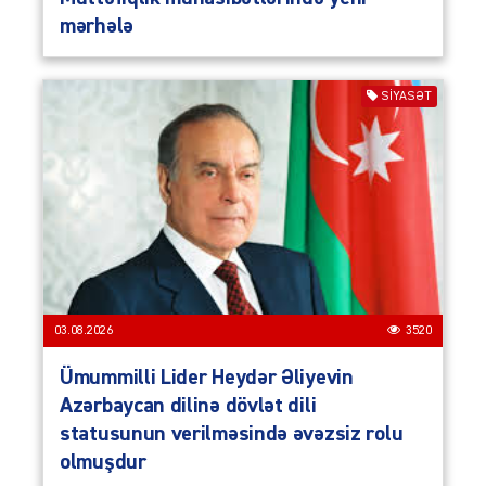
mərhələ
SIYASƏT
03.08.2026
3520
Ümummilli Lider Heydər Əliyevin
Azərbaycan dilinə dövlət dili
statusunun verilməsində əvəzsiz rolu
olmuşdur