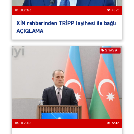
04.08.2026
4395
XİN rəhbərindən TRİPP layihəsi ilə bağlı
AÇIQLAMA
SIYASƏT
04.08.2026
5512