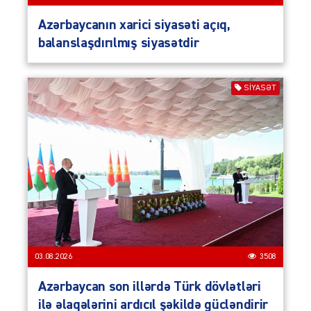
Azərbaycanın xarici siyasəti açıq,
balanslaşdırılmış siyasətdir
SIYASƏT
03.08.2026
3508
Azərbaycan son illərdə Türk dövlətləri
ilə əlaqələrini ardıcıl şəkildə gücləndirir