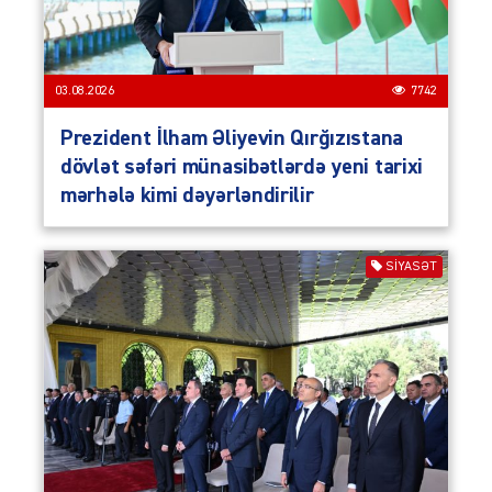
03.08.2026
7742
Prezident İlham Əliyevin Qırğızıstana
dövlət səfəri münasibətlərdə yeni tarixi
mərhələ kimi dəyərləndirilir
SIYASƏT