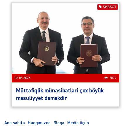
SIYASƏT
02.08.2026
5577
Müttəfiqlik münasibətləri çox böyük
məsuliyyət deməkdir
Ana səhifə
Haqqımızda
Əlaqə
Media üçün