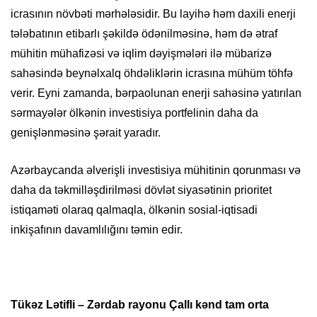
icrasının növbəti mərhələsidir. Bu layihə həm daxili enerji
tələbatının etibarlı şəkildə ödənilməsinə, həm də ətraf
mühitin mühafizəsi və iqlim dəyişmələri ilə mübarizə
sahəsində beynəlxalq öhdəliklərin icrasına mühüm töhfə
verir. Eyni zamanda, bərpaolunan enerji sahəsinə yatırılan
sərmayələr ölkənin investisiya portfelinin daha da
genişlənməsinə şərait yaradır.
Azərbaycanda əlverişli investisiya mühitinin qorunması və
daha da təkmilləşdirilməsi dövlət siyasətinin prioritet
istiqaməti olaraq qalmaqla, ölkənin sosial-iqtisadi
inkişafının davamlılığını təmin edir.
Tükəz Lətifli – Zərdab rayonu Çallı kənd tam orta