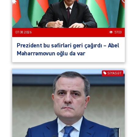
07.08.2026
5703
Prezident bu səfirləri geri çağırdı – Abel
Məhərrəmovun oğlu da var
SIYASƏT