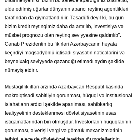
bildirməliyəm ki, bizim bu sahədə apardığımız islahatlar,
əldə edilmiş uğurlar dünyanın aparıcı reytinq agentlikləri
tərəfindən də qiymətləndirilir. Təsadüfi deyil ki, bu gün
bizim kredit reytinqimiz daha da artırılıb, investisiya və
müsbət proqnozu olan reytinq səviyyəsinə qaldırılıb”.
Cənab Prezidentin bu fikirləri Azərbaycanın həyata
keçirdiyi məqsədyönlü iqtisadi siyasətin nəticələrini və
beynəlxalq səviyyədə qazandığı etimadı aydın şəkildə
nümayiş etdirir.
Müstəqillik illəri ərzində Azərbaycan Respublikasında
makroiqtisadi sabitliyin qorunması, hüquqi və institusional
islahatların ardıcıl şəkildə aparılması, sahibkarlıq
fəaliyyətinin dəstəklənməsi dövlət siyasətinin əsas
istiqamətlərindən biri olmuşdur. İnvestorların hüquqlarının
qorunması, əlverişli vergi və gömrük mexanizmlərinin
tətbiqi, eləcə də dövlət-özəl tərəfdaşlığı modellərinin