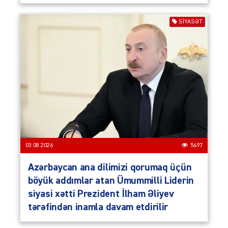
SIYASƏT
03.08.2026
5497
Azərbaycan ana dilimizi qorumaq üçün
böyük addımlar atan Ümummilli Liderin
siyasi xətti Prezident İlham Əliyev
tərəfindən inamla davam etdirilir