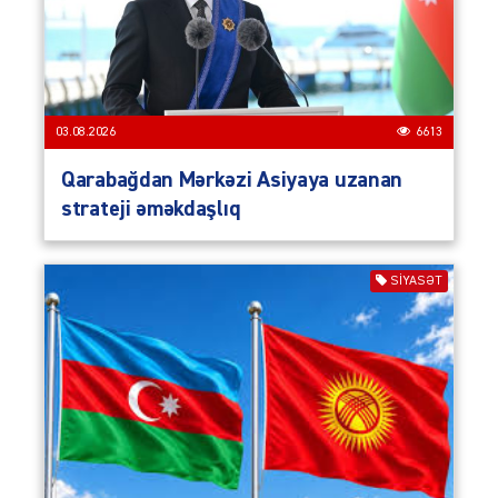
03.08.2026
6613
Qarabağdan Mərkəzi Asiyaya uzanan
strateji əməkdaşlıq
SIYASƏT