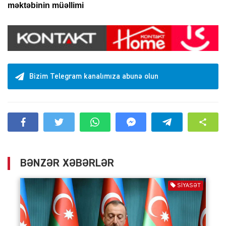
məktəbinin müəllimi
Bizim Telegram kanalımıza abunə olun
BƏNZƏR XƏBƏRLƏR
SIYASƏT