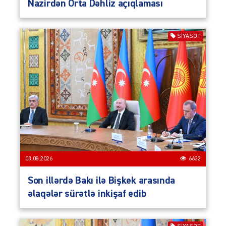
Nazirdən Orta Dəhliz açıqlaması
SIYASƏT
03.08.2026
6632
Son illərdə Bakı ilə Bişkek arasında
əlaqələr sürətlə inkişaf edib