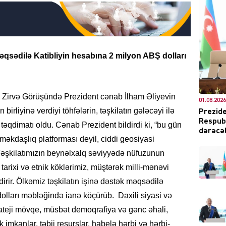
DÜNYA
məqsədilə Katibliyin hesabına 2 milyon ABŞ dolları
lə Zirvə Görüşündə Prezident cənab İlham Əliyevin
01.08.2026
ŞOU-B
birliyinə verdiyi töhfələrin, təşkilatın gələcəyi ilə
Prezide
Respubl
təqdimatı oldu. Cənab Prezident bildirdi ki, “bu gün
dərəcəl
əməkdaşlıq platforması deyil, ciddi geosiyasi
 Təşkilatımızın beynəlxalq səviyyədə nüfuzunun
arixi və etnik köklərimiz, müştərək milli-mənəvi
şdirir. Ölkəmiz təşkilatın işinə dəstək məqsədilə
CƏMIY
olları məbləğində ianə köçürüb. Daxili siyasi və
trateji mövqe, müsbət demoqrafiya və gənc əhali,
 imkanlar, təbii resurslar, habelə hərbi və hərbi-