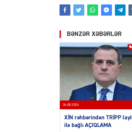
BƏNZƏR XƏBƏRLƏR
04.08.2026
XİN rəhbərindən TRİPP layi
ilə bağlı AÇIQLAMA