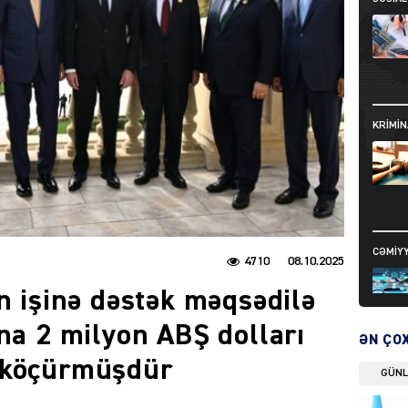
KRIMIN
CƏMIY
4710
08.10.2025
n işinə dəstək məqsədilə
ına 2 milyon ABŞ dolları
ƏN ÇO
 köçürmüşdür
GÜN
SIYAS