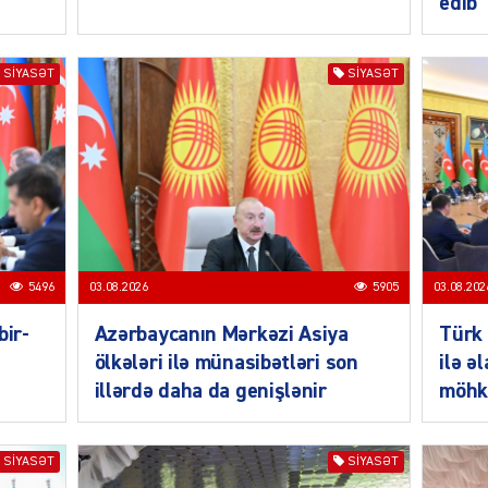
edib
SIYASƏT
SIYASƏT
SIYAS
SIYAS
5496
03.08.2026
5905
03.08.202
bir-
Azərbaycanın Mərkəzi Asiya
Türk 
ölkələri ilə münasibətləri son
ilə ə
illərdə daha da genişlənir
möhk
SIYASƏT
SIYASƏT
SIYAS