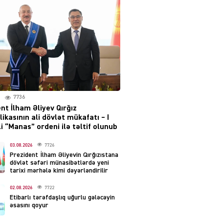
layihəsi ilə bağlı AÇIQLAMA
04.08.2026
4374
Müharibə Rusiyanın belini
bükür
04.08.2026
3987
7736
IZNES
nt İlham Əliyev Qırğız
Ekranlardan uzaq qalan
ikasının ali dövlət mükafatı – I
məşhur aktrisanın yeni
i “Manas” ordeni ilə təltif olunub
qazanc mənbəyi ortaya
çıxdı
03.08.2026
7726
Prezident İlham Əliyevin Qırğızıstana
04.08.2026
2149
dövlət səfəri münasibətlərdə yeni
tarixi mərhələ kimi dəyərləndirilir
YƏT
02.08.2026
7722
Hüseyn Həsənov haqqında
Etibarlı tərəfdaşlıq uğurlu gələcəyin
həbs qərarı verildi –
əsasını qoyur
Milyonluq əmlakı müsadirə