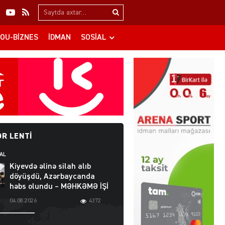
Search…
OU-BIZNES
İDMAN
SOSIAL
R LENTI
AL
Kiyevdə əlinə silah alıb
döyüşdü, Azərbaycanda
həbs olundu – MƏHKƏMƏ İŞİ
04.08.2026
4372