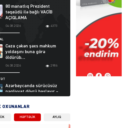
80 manatlıq Prezident
təqaüdü ilə bağlı VACİB
AÇIQLAMA
04.08.2026
4373
AL
Cəza çəkən şəxs məhkum
yoldaşını buna görə
öldürüb…
04.08.2026
2986
YƏT
Azərbaycanda sürücüsüz
nəqliyyat dövrü başlayır –
BELƏ işləyəcək
04.08.2026
3988
X OXUNANLAR
LÜK
HƏFTƏLIK
AYLIQ
ƏT
XİN rəhbərindən TRİPP