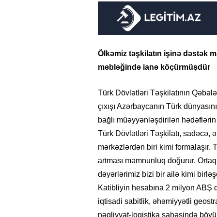
Ölkəmiz təşkilatın işinə dəstək 
məbləğində ianə köçürmüşdür
Türk Dövlətləri Təşkilatının Qəbə
çıxışı Azərbaycanın Türk dünyasının 
bağlı müəyyənləşdirilən hədəflərin 
Türk Dövlətləri Təşkilatı, sadəcə, 
mərkəzlərdən biri kimi formalaşır.
artması məmnunluq doğurur. Ortaq t
dəyərlərimiz bizi bir ailə kimi birlə
Katibliyin hesabına 2 milyon ABŞ d
iqtisadi sabitlik, əhəmiyyətli geos
nəqliyyat-logistika sahəsində böyük