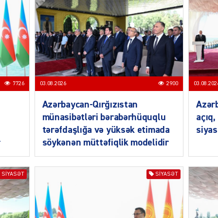
SIYAS
7726
03.08.2026
2900
03.08.202
Azərbaycan-Qırğızıstan
Azərb
münasibətləri bərabərhüquqlu
açıq,
tərəfdaşlığa və yüksək etimada
siyas
r
söykənən müttəfiqlik modelidir
SIYAS
SIYASƏT
SIYASƏT