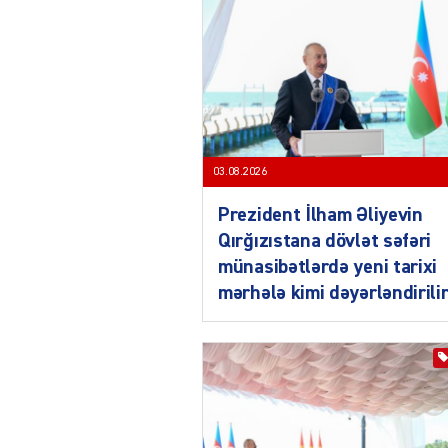
03.08.2026
Prezident İlham Əliyevin
Qırğızıstana dövlət səfəri
münasibətlərdə yeni tarixi
mərhələ kimi dəyərləndirili