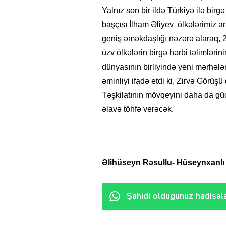
Yalnız son bir ildə Türkiyə ilə birgə
başçısı İlham Əliyev ölkələrimiz a
geniş əməkdaşlığı nəzərə alaraq, 2
üzv ölkələrin birgə hərbi təlimlərini
dünyasının birliyində yeni mərhələ
əminliyi ifadə etdi ki, Zirvə Görüş
Təşkilatının mövqeyini daha da gücl
əlavə töhfə verəcək.
Əlihüseyn Rəsullu- Hüseynxanlı 
Şahidi olduğunuz hadisələ