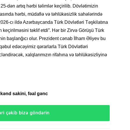
 25-dən artıq hərbi təlimlər keçirilib. Dövlətimizin
SIYAS
rasında hərbi, müdafiə və təhlükəsizlik sahələrində
026-cı ildə Azərbaycanda Türk Dövlətləri Təşkilatına
n keçirilməsini təklif etdi”. Hər bir Zirvə Görüşü Türk
nin başlanğıcı olur. Prezident cənab İlham Əliyev bu
DÜNYA
ü qəbul edəcəyimiz qərarlarla Türk Dövlətləri
əndirəcək, xalqlarımızın rifahına və təhlükəsizliyinə
CƏMIY
kənd sakini, fəal gənc
SIYAS
ri çəkib bizə göndərin