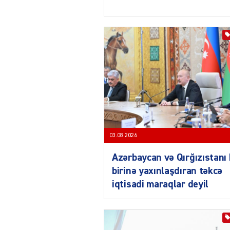
03.08.2026
Azərbaycan və Qırğızıstanı 
birinə yaxınlaşdıran təkcə
iqtisadi maraqlar deyil