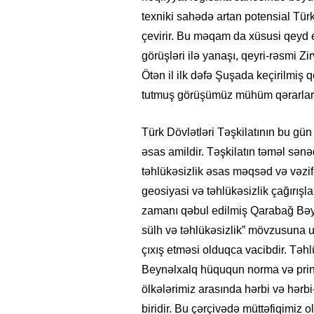
texniki sahədə artan potensial Türk
çevirir. Bu məqam da xüsusi qeyd ed
görüşləri ilə yanaşı, qeyri-rəsmi Zi
Ötən il ilk dəfə Şuşada keçirilmiş
tutmuş görüşümüz mühüm qərarlarl
Türk Dövlətləri Təşkilatının bu gün 
əsas amildir. Təşkilatın təməl sə
təhlükəsizlik əsas məqsəd və vəzifə
geosiyasi və təhlükəsizlik çağırışl
zamanı qəbul edilmiş Qarabağ Bə
sülh və təhlükəsizlik” mövzusuna u
çıxış etməsi olduqca vacibdir. Təh
Beynəlxalq hüququn norma və prin
ölkələrimiz arasında hərbi və hərb
biridir. Bu çərçivədə müttəfiqimi