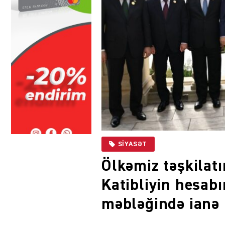
SIYASƏT
Ölkəmiz təşkilatı
Katibliyin hesab
məbləğində ianə