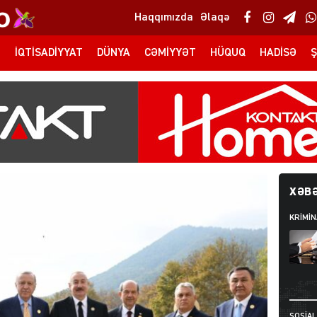
Haqqımızda
Əlaqə
T
İQTISADIYYAT
DÜNYA
CƏMIYYƏT
HÜQUQ
HADISƏ
Ş
XƏBƏ
KRIMIN
SOSIAL