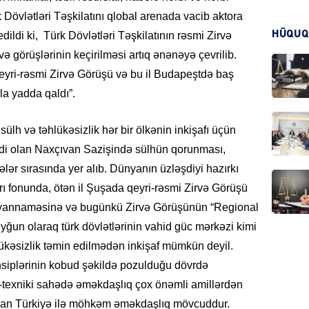
 Dövlətləri Təşkilatını qlobal arenada vacib aktora
HÜQUQ
ildi ki, Türk Dövlətləri Təşkilatının rəsmi Zirvə
CƏMIY
rvə görüşlərinin keçirilməsi artıq ənənəyə çevrilib.
 qeyri-rəsmi Zirvə Görüşü və bu il Budapeştdə baş
a yadda qaldı”.
sülh və təhlükəsizlik hər bir ölkənin inkişafı üçün
CƏMIY
nədi olan Naxçıvan Sazişində sülhün qorunması,
lər sırasında yer alıb. Dünyanın üzləşdiyi hazırkı
arı fonunda, ötən il Şuşada qeyri-rəsmi Zirvə Görüşü
yannaməsinə və bugünkü Zirvə Görüşünün “Regional
yğun olaraq türk dövlətlərinin vahid güc mərkəzi kimi
MANŞE
lükəsizlik təmin edilmədən inkişaf mümkün deyil.
siplərinin kobud şəkildə pozulduğu dövrdə
i-texniki sahədə əməkdaşlıq çox önəmli amillərdən
z olan Türkiyə ilə möhkəm əməkdaşlıq mövcuddur.