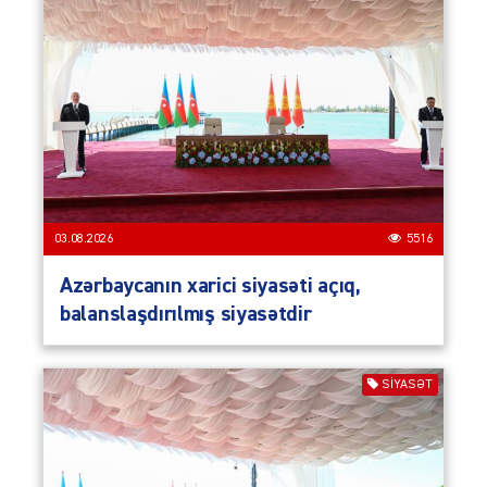
03.08.2026
5516
Azərbaycanın xarici siyasəti açıq,
balanslaşdırılmış siyasətdir
SIYASƏT