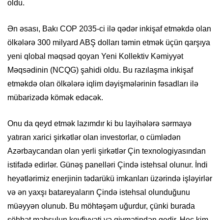
oldu.
Ən əsası, Bakı COP 2035-ci ilə qədər inkişaf etməkdə olan
ölkələrə 300 milyard ABŞ dolları təmin etmək üçün qarşıya
yeni qlobal məqsəd qoyan Yeni Kollektiv Kəmiyyət
Məqsədinin (NCQG) şahidi oldu. Bu razılaşma inkişaf
etməkdə olan ölkələrə iqlim dəyişmələrinin fəsadları ilə
mübarizədə kömək edəcək.
Onu da qeyd etmək lazımdır ki bu layihələrə sərmayə
yatıran xarici şirkətlər olan investorlar, o cümlədən
Azərbaycandan olan yerli şirkətlər Çin texnologiyasından
istifadə edirlər. Günəş panelləri Çində istehsal olunur. İndi
heyətlərimiz enerjinin tədarükü imkanları üzərində işləyirlər
və ən yaxşı batareyaların Çində istehsal olunduğunu
müəyyən olunub. Bu möhtəşəm uğurdur, çünki burada
söhbət məhsulun keyfiyyəti və qiymətindən gedir. Heç kim