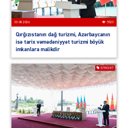
03.08.2026
5523
Qırğızıstanın dağ turizmi, Azərbaycanın
isə tarix vəmədəniyyət turizmi böyük
imkanlara malikdir
SIYASƏT