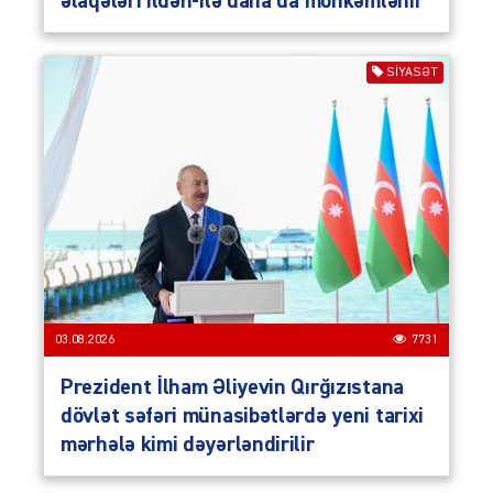
əlaqələri ildən-ilə daha da möhkəmlənir
SIYASƏT
03.08.2026
7731
Prezident İlham Əliyevin Qırğızıstana
dövlət səfəri münasibətlərdə yeni tarixi
mərhələ kimi dəyərləndirilir