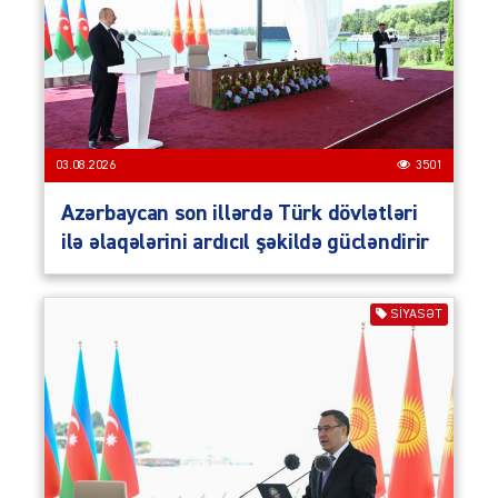
03.08.2026
3501
Azərbaycan son illərdə Türk dövlətləri
ilə əlaqələrini ardıcıl şəkildə gücləndirir
SIYASƏT