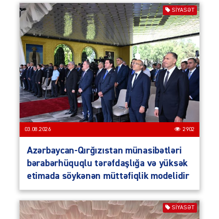
SIYASƏT
03.08.2026
2902
Azərbaycan-Qırğızıstan münasibətləri
bərabərhüquqlu tərəfdaşlığa və yüksək
etimada söykənən müttəfiqlik modelidir
SIYASƏT