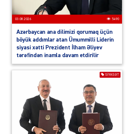
03.08.2026
5490
Azərbaycan ana dilimizi qorumaq üçün
böyük addımlar atan Ümummilli Liderin
siyasi xətti Prezident İlham Əliyev
tərəfindən inamla davam etdirilir
SIYASƏT