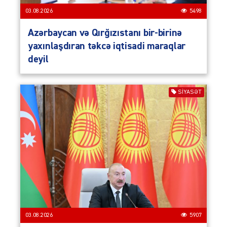
03.08.2026
5498
Azərbaycan və Qırğızıstanı bir-birinə
yaxınlaşdıran təkcə iqtisadi maraqlar
deyil
SIYASƏT
03.08.2026
5907