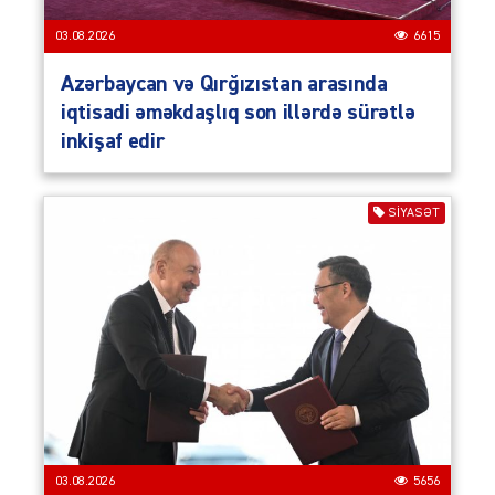
03.08.2026
6615
Azərbaycan və Qırğızıstan arasında
iqtisadi əməkdaşlıq son illərdə sürətlə
inkişaf edir
SIYASƏT
03.08.2026
5656