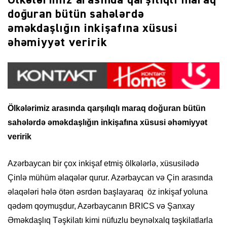
Ölkələrimiz arasında qarşılıqlı maraq
doğuran bütün sahələrdə
əməkdaşlığın inkişafına xüsusi
əhəmiyyət veririk
Ölkələrimiz arasında qarşılıqlı maraq doğuran bütün
sahələrdə əməkdaşlığın inkişafına xüsusi əhəmiyyət
veririk
Azərbaycan bir çox inkişaf etmiş ölkələrlə, xüsusilədə
Çinlə mühüm əlaqələr qurur. Azərbaycan və Çin arasında
əlaqələri hələ ötən əsrdən başlayaraq öz inkişaf yoluna
qədəm qoymuşdur, Azərbaycanın BRICS və Şanxay
Əməkdaşlıq Təşkilatı kimi nüfuzlu beynəlxalq təşkilatlarla