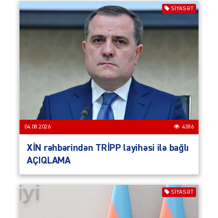
SIYASƏT
04.08.2026
4386
XİN rəhbərindən TRİPP layihəsi ilə bağlı
AÇIQLAMA
SIYASƏT