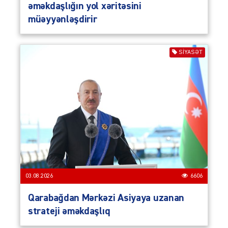
əməkdaşlığın yol xəritəsini
müəyyənləşdirir
SIYASƏT
03.08.2026
6606
Qarabağdan Mərkəzi Asiyaya uzanan
strateji əməkdaşlıq