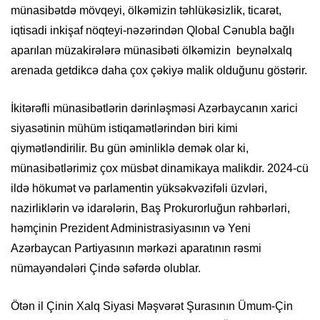
münasibətdə mövqeyi, ölkəmizin təhlükəsizlik, ticarət,
iqtisadi inkişaf nöqteyi-nəzərindən Qlobal Cənubla bağlı
aparılan müzakirələrə münasibəti ölkəmizin beynəlxalq
arenada getdikcə daha çox çəkiyə malik olduğunu göstərir.
İkitərəfli münasibətlərin dərinləşməsi Azərbaycanın xarici
siyasətinin mühüm istiqamətlərindən biri kimi
qiymətləndirilir. Bu gün əminliklə demək olar ki,
münasibətlərimiz çox müsbət dinamikaya malikdir. 2024-cü
ildə hökumət və parlamentin yüksəkvəzifəli üzvləri,
nazirliklərin və idarələrin, Baş Prokurorluğun rəhbərləri,
həmçinin Prezident Administrasiyasının və Yeni
Azərbaycan Partiyasının mərkəzi aparatının rəsmi
nümayəndələri Çində səfərdə olublar.
Ötən il Çinin Xalq Siyasi Məşvərət Şurasının Ümum-Çin