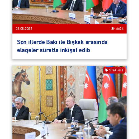
03.08.2026
6624
Son illərdə Bakı ilə Bişkek arasında
əlaqələr sürətlə inkişaf edib
SIYASƏT