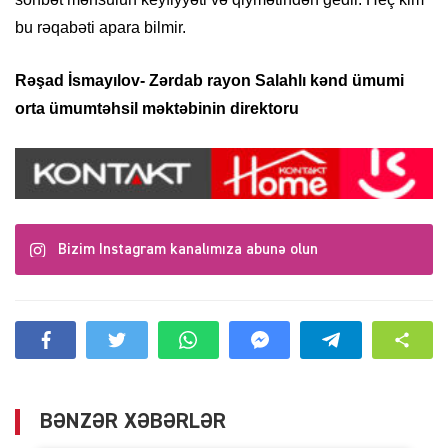
bu rəqabəti apara bilmir.
Rəşad İsmayılov- Zərdab rayon Salahlı kənd ümumi
orta ümumtəhsil məktəbinin direktoru
Bizim Instagram kanalımıza abunə olun
BƏNZƏR XƏBƏRLƏR