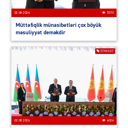
02.08.2026
5570
Müttəfiqlik münasibətləri çox böyük
məsuliyyət deməkdir
SIYASƏT
02.08.2026
4026