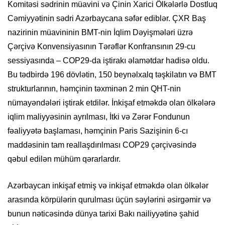
Komitəsi sədrinin müavini və Çinin Xarici Ölkələrlə Dostluq
Cəmiyyətinin sədri Azərbaycana səfər ediblər. ÇXR Baş
nazirinin müavininin BMT-nin İqlim Dəyişmələri üzrə
Çərçivə Konvensiyasının Tərəflər Konfransının 29-cu
sessiyasında – COP29-da iştirakı əlamətdar hadisə oldu.
Bu tədbirdə 196 dövlətin, 150 beynəlxalq təşkilatın və BMT
strukturlarının, həmçinin təxminən 2 min QHT-nin
nümayəndələri iştirak etdilər. İnkişaf etməkdə olan ölkələrə
iqlim maliyyəsinin ayrılması, İtki və Zərər Fondunun
fəaliyyətə başlaması, həmçinin Paris Sazişinin 6-cı
maddəsinin tam reallaşdırılması COP29 çərçivəsində
qəbul edilən mühüm qərarlardır.
Azərbaycan inkişaf etmiş və inkişaf etməkdə olan ölkələr
arasında körpülərin qurulması üçün səylərini əsirgəmir və
bunun nəticəsində dünya tarixi Bakı nailiyyətinə şahid