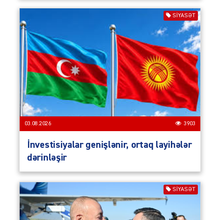
SIYASƏT
03.08.2026
3903
İnvestisiyalar genişlənir, ortaq layihələr
dərinləşir
SIYASƏT