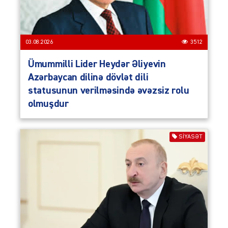
03.08.2026
3512
Ümummilli Lider Heydər Əliyevin
Azərbaycan dilinə dövlət dili
statusunun verilməsində əvəzsiz rolu
olmuşdur
SIYASƏT