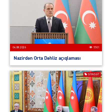
04.08.2026
5501
Nazirdən Orta Dəhliz açıqlaması
SIYASƏT