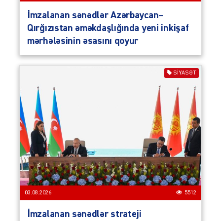
İmzalanan sənədlər Azərbaycan–
Qırğızıstan əməkdaşlığında yeni inkişaf
mərhələsinin əsasını qoyur
SIYASƏT
03.08.2026
5512
İmzalanan sənədlər strateji