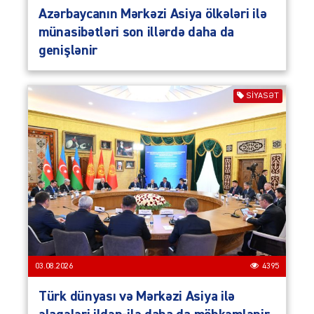
Azərbaycanın Mərkəzi Asiya ölkələri ilə
münasibətləri son illərdə daha da
genişlənir
SIYASƏT
03.08.2026
4395
Türk dünyası və Mərkəzi Asiya ilə