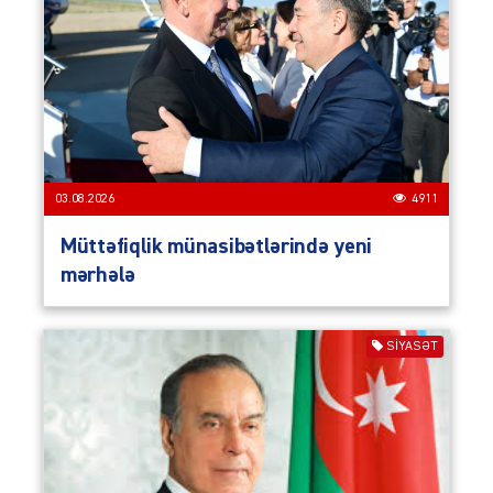
03.08.2026
4911
Müttəfiqlik münasibətlərində yeni
mərhələ
SIYASƏT