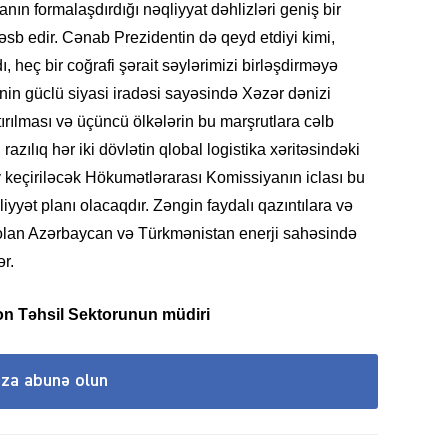
ın formalaşdırdığı nəqliyyat dəhlizləri geniş bir
əsb edir. Cənab Prezidentin də qeyd etdiyi kimi,
ı, heç bir coğrafi şərait səylərimizi birləşdirməyə
inin güclü siyasi iradəsi sayəsində Xəzər dənizi
KRIMIN
ırılması və üçüncü ölkələrin bu marşrutlara cəlb
azılıq hər iki dövlətin qlobal logistika xəritəsindəki
 keçiriləcək Hökumətlərarası Komissiyanın iclası bu
aliyyət planı olacaqdır. Zəngin faydalı qazıntılara və
 olan Azərbaycan və Türkmənistan enerji sahəsində
SOSIAL
ər.
n Təhsil Sektorunun müdiri
ıza abunə olun
KRIMIN