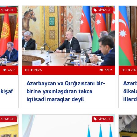
ŞOU-B
SIYASƏT
SIYASƏT
CƏMIY
6633
03.08.2026
5507
03.08.202
Azərbaycan və Qırğızıstanı bir-
Azər
nkişaf
birinə yaxınlaşdıran təkcə
ölkəl
CƏMIY
iqtisadi maraqlar deyil
illər
SIYASƏT
SIYASƏT
CƏMIY