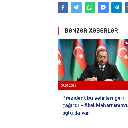
BƏNZƏR XƏBƏRLƏR
07.08.2026
Prezident bu səfirləri geri
çağırdı – Abel Məhərrəmov
oğlu da var