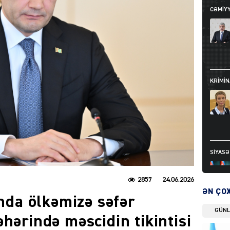
CƏMIY
KRIMIN
SIYAS
2857
24.06.2026
ƏN ÇO
unda ölkəmizə səfər
GÜN
hərində məscidin tikintisi
DÜNYA