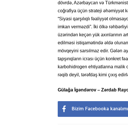
dövrdə, Azərbaycan və Türkmənistan
coğrafiya üçün strateji əhəmiyyət k
“Siyasi qarşılıqlı fəaliyyət olmasayd
imkan verməzdi”. İki ölkə rəhbərliy
üzərindən keçən yük axınlarının art
edilməsi istiqamətində əldə olunan r
mövqeyini sarsılmaz edir. Gələn ay
tapşırıqların icrası üçün konkret fə
karbohidrogen ehtiyatlarına malik
rəqib deyil, tərəfdaş kimi çıxış edirl
Gülağa İgəndərov – Zərdab Rayo
Bizim Facebooka kanalım