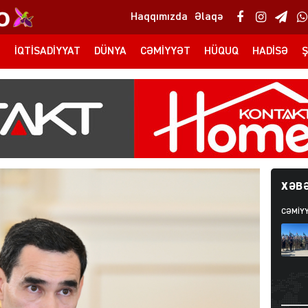
Haqqımızda
Əlaqə
T
İQTISADIYYAT
DÜNYA
CƏMIYYƏT
HÜQUQ
HADISƏ
Ş
XƏBƏ
CƏMIY