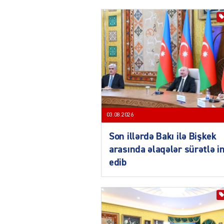
03.08.2026
Son illərdə Bakı ilə Bişkek
arasında əlaqələr sürətlə i
edib