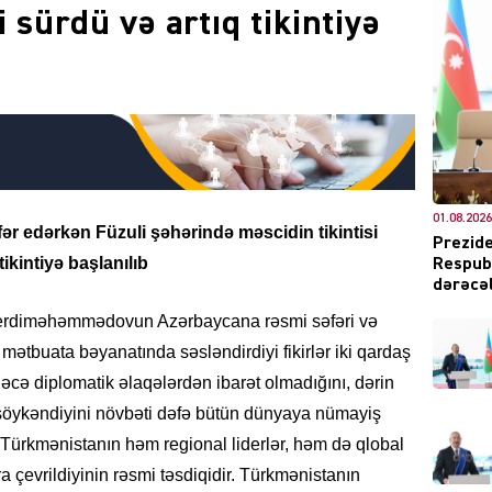
 sürdü və artıq tikintiyə
DÜNYA
01.08.2026
fər edərkən Füzuli şəhərində məscidin tikintisi
Prezide
ikintiyə başlanılıb
Respubl
CƏMIY
dərəcəl
Berdiməhəmmədovun Azərbaycana rəsmi səfəri və
 mətbuata bəyanatında səsləndirdiyi fikirlər iki qardaş
əcə diplomatik əlaqələrdən ibarət olmadığını, dərin
XARİCİ
rə söykəndiyini növbəti dəfə bütün dünyaya nümayiş
Türkmənistanın həm regional liderlər, həm də qlobal
çevrildiyinin rəsmi təsdiqidir. Türkmənistanın