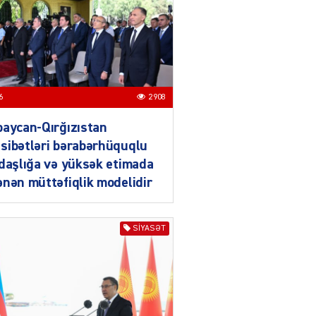
Azərbaycan mina problemi
ilə təkbaşına mübarizə
aparır
04.08.2026
4910
T
6
2908
Prezident Gömrük
Məcəlləsində dəyişikliyi
aycan-Qırğızıstan
TƏSDİQLƏDİ
sibətləri bərabərhüquqlu
04.08.2026
5506
daşlığa və yüksək etimada
nən müttəfiqlik modelidir
ƏT
Nazirdən Orta Dəhliz
açıqlaması
SIYASƏT
04.08.2026
5512
Ermənistanın taleyi BU
TARİXDƏ həll olunacaq