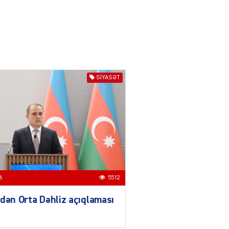
04.08.2026
3014
YƏT
Azərbaycanda sürücüsüz
nəqliyyat dövrü başlayır –
BELƏ işləyəcək
SIYASƏT
04.08.2026
4024
ƏT
XİN rəhbərindən TRİPP
layihəsi ilə bağlı AÇIQLAMA
04.08.2026
4396
6
5512
Müharibə Rusiyanın belini
bükür
dən Orta Dəhliz açıqlaması
04.08.2026
4012