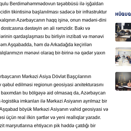
nqulu Berdiməhəmmədovun təşəbbüsü ilə işğaldan
din tikintisinə başlanılması sadəcə bir infrastruktur
HÜQUQ
KRIMIN
 xalqının Azərbaycanın haqq işinə, onun mədəni-dini
 dostcasına dəstəyin ən ali rəmzidir. Bakı və
rinin qardaşlaşması bu birliyin inzibati və mənəvi
a həm Aşqabadda, həm də Arkadağda keçirilən
qlarımızın mənəvi olaraq bir-birinə nə qədər yaxın
HADIS
ərbaycanın Mərkəzi Asiya Dövlət Başçılarının
qəbul edilməsi regionun geosiyasi arxitekturasını
DÜNYA
afi baxımdan bu bölgəyə aid olmasaq da, Azərbaycan
-logistika imkanları ilə Mərkəzi Asiyanın ayrılmaz bir
ə Aşqabad böyük Mərkəzi Asiyanın vahid geosiyasi və
 üçün real ilkin şərtlər və yeni reallıqlar yaradır.
it marşrutlarına ehtiyacın pik həddə çatdığı bir
HADIS