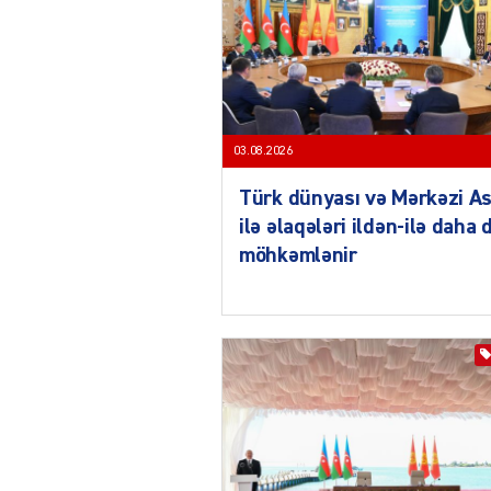
03.08.2026
Türk dünyası və Mərkəzi As
ilə əlaqələri ildən-ilə daha 
möhkəmlənir