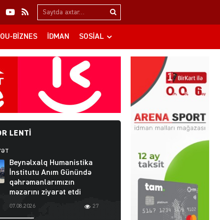
Search…
OU-BIZNES
İDMAN
SOSIAL
R LENTI
YƏT
Beynəlxalq Humanistika
İnstitutu Anım Günündə
qəhrəmanlarımızın
məzarını ziyarət etdi
07.08.2026
27