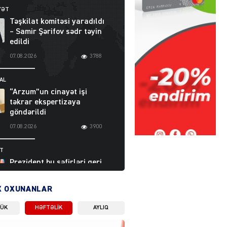
YƏT
Təşkilat komitəsi yaradıldı
– Samir Şərifov sədr təyin
edildi
07.08.2026
3788
AL
“Arzum”un cinayət işi
təkrar ekspertizaya
göndərildi
07.08.2026
3900
ƏT
Prezident bu səfirləri geri
çağırdı – Abel
Məhərrəmovun oğlu da var
X OXUNANLAR
07.08.2026
5711
LÜK
HƏFTƏLIK
AYLIQ