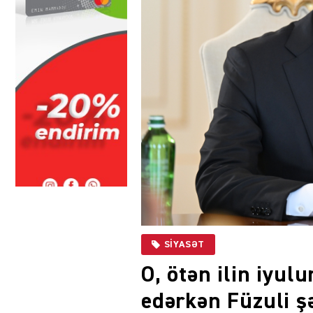
SIYASƏT
O, ötən ilin iyul
edərkən Füzuli şə