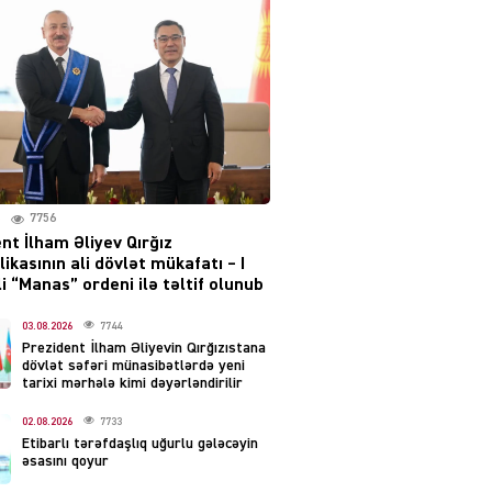
Moskvada güclü partlayış
səsləri eşidildi
07.08.2026
5489
Rusiya-Ukrayna
münaqişəsinin həllində
irəliləyiş var – Tramp
07.08.2026
7756
5500
nt İlham Əliyev Qırğız
ikasının ali dövlət mükafatı – I
YƏT
i “Manas” ordeni ilə təltif olunub
Prezident 2 fərman
imzaladı
03.08.2026
7744
Prezident İlham Əliyevin Qırğızıstana
07.08.2026
5489
dövlət səfəri münasibətlərdə yeni
tarixi mərhələ kimi dəyərləndirilir
 SİYASƏT
02.08.2026
7733
Tehran və İrəvandan
Etibarlı tərəfdaşlıq uğurlu gələcəyin
“Tramp yolu”na HƏMLƏ –
əsasını qoyur
REAKSİYA