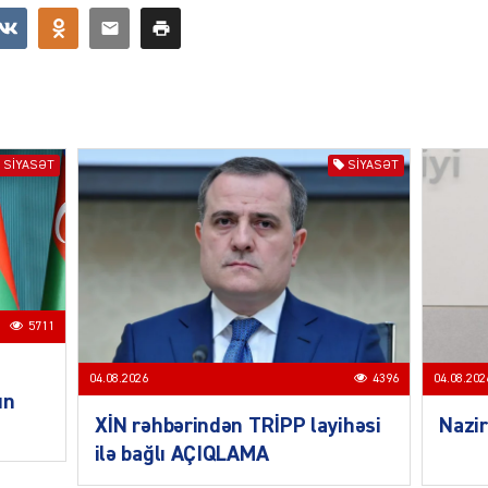
CƏMIY
SIYASƏT
SIYASƏT
SIYAS
5711
DÜNYA
04.08.2026
4396
04.08.202
un
XİN rəhbərindən TRİPP layihəsi
Nazir
ilə bağlı AÇIQLAMA