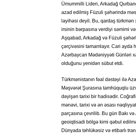
Ümummilli Lideri, Arkadağ Qurba
azad edilmiş Füzuli şəhərində məsci
layihəsi deyil. Bu, qardaş türkmən
irsinin bərpasına verdiyi səmimi və
Aşqabad, Arkadağ və Füzuli şəhərlə
çərçivəsini tamamlayır. Cari ayd
Azərbaycan Mədəniyyəti Günləri xal
olduğunu yenidən sübut etdi.
Türkmənistanın fəal dəstəyi ilə Az
Məşvərət Şurasına tamhüquqlu üzv 
dəyişən tarixi bir hadisədir. Coğr
mənəvi, tarixi və ən əsası nəqliyyat
parçasına çevrilib. Bu gün Bakı v
geoiqtisadi bölgə kimi qəbul edilməsi
Dünyada təhlükəsiz və etibarlı tranz