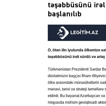
təşəbbüsünü irəli
başlanılıb
O, ötən ilin iyulunda ölkəmizə sə
təşəbbüsünü irəli sürdü və artıq t
Türkmənistan Prezidenti Sərdar 
dövlətimizin başçısı İlham Əliyevin
ölkə arasındakı münasibətlərin sad
mənəvi, tarixi və strateji təməllə
etdirdi. Bu bəyanat Azərbaycan və 
miqyasda mühüm geoiqtisadi aktora 