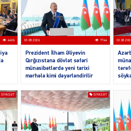
MANŞE
4406
03.08.2026
7744
03.08.202
iya
Prezident İlham Əliyevin
Azərb
da
Qırğızıstana dövlət səfəri
müna
münasibətlərdə yeni tarixi
tərəf
mərhələ kimi dəyərləndirilir
söykə
SIYAS
SIYASƏT
SIYASƏT
DÜNYA