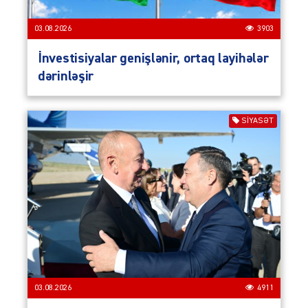
03.08.2026
3903
İnvestisiyalar genişlənir, ortaq layihələr
dərinləşir
SIYASƏT
03.08.2026
4911