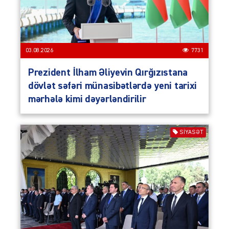
03.08.2026
7731
Prezident İlham Əliyevin Qırğızıstana
dövlət səfəri münasibətlərdə yeni tarixi
mərhələ kimi dəyərləndirilir
SIYASƏT