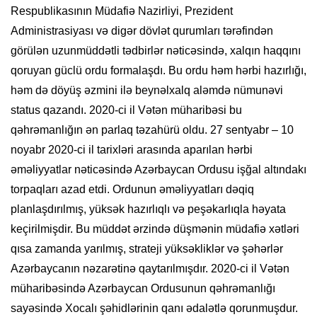
Respublikasının Müdafiə Nazirliyi, Prezident
Administrasiyası və digər dövlət qurumları tərəfindən
görülən uzunmüddətli tədbirlər nəticəsində, xalqın haqqını
qoruyan güclü ordu formalaşdı. Bu ordu həm hərbi hazırlığı,
həm də döyüş əzmini ilə beynəlxalq aləmdə nümunəvi
status qazandı. 2020-ci il Vətən müharibəsi bu
qəhrəmanlığın ən parlaq təzahürü oldu. 27 sentyabr – 10
noyabr 2020-ci il tarixləri arasında aparılan hərbi
əməliyyatlar nəticəsində Azərbaycan Ordusu işğal altındakı
torpaqları azad etdi. Ordunun əməliyyatları dəqiq
planlaşdırılmış, yüksək hazırlıqlı və peşəkarlıqla həyata
keçirilmişdir. Bu müddət ərzində düşmənin müdafiə xətləri
qısa zamanda yarılmış, strateji yüksəkliklər və şəhərlər
Azərbaycanın nəzarətinə qaytarılmışdır. 2020-ci il Vətən
müharibəsində Azərbaycan Ordusunun qəhrəmanlığı
sayəsində Xocalı şəhidlərinin qanı ədalətlə qorunmuşdur.