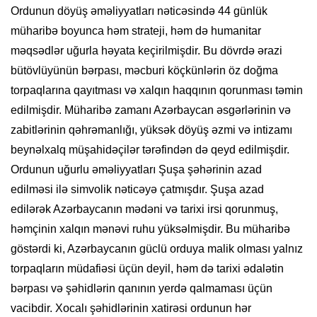
Ordunun döyüş əməliyyatları nəticəsində 44 günlük
müharibə boyunca həm strateji, həm də humanitar
məqsədlər uğurla həyata keçirilmişdir. Bu dövrdə ərazi
bütövlüyünün bərpası, məcburi köçkünlərin öz doğma
torpaqlarına qayıtması və xalqın haqqının qorunması təmin
edilmişdir. Müharibə zamanı Azərbaycan əsgərlərinin və
zabitlərinin qəhrəmanlığı, yüksək döyüş əzmi və intizamı
beynəlxalq müşahidəçilər tərəfindən də qeyd edilmişdir.
Ordunun uğurlu əməliyyatları Şuşa şəhərinin azad
edilməsi ilə simvolik nəticəyə çatmışdır. Şuşa azad
edilərək Azərbaycanın mədəni və tarixi irsi qorunmuş,
həmçinin xalqın mənəvi ruhu yüksəlmişdir. Bu müharibə
göstərdi ki, Azərbaycanın güclü orduya malik olması yalnız
torpaqların müdafiəsi üçün deyil, həm də tarixi ədalətin
bərpası və şəhidlərin qanının yerdə qalmaması üçün
vacibdir. Xocalı şəhidlərinin xatirəsi ordunun hər