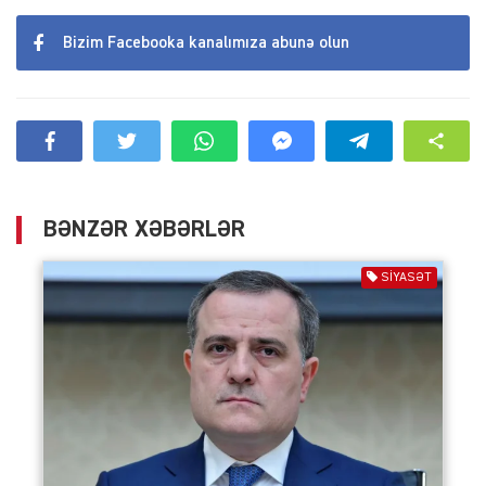
Bizim Facebooka kanalımıza abunə olun
BƏNZƏR XƏBƏRLƏR
SIYASƏT