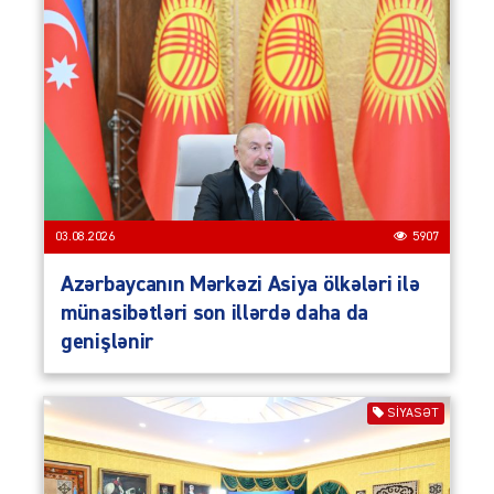
03.08.2026
5907
Azərbaycanın Mərkəzi Asiya ölkələri ilə
münasibətləri son illərdə daha da
genişlənir
SIYASƏT