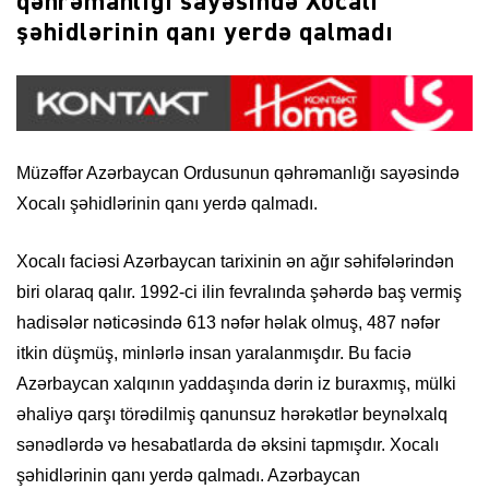
qəhrəmanlığı sayəsində Xocalı
şəhidlərinin qanı yerdə qalmadı
Müzəffər Azərbaycan Ordusunun qəhrəmanlığı sayəsində
Xocalı şəhidlərinin qanı yerdə qalmadı.
Xocalı faciəsi Azərbaycan tarixinin ən ağır səhifələrindən
biri olaraq qalır. 1992-ci ilin fevralında şəhərdə baş vermiş
hadisələr nəticəsində 613 nəfər həlak olmuş, 487 nəfər
itkin düşmüş, minlərlə insan yaralanmışdır. Bu faciə
Azərbaycan xalqının yaddaşında dərin iz buraxmış, mülki
əhaliyə qarşı törədilmiş qanunsuz hərəkətlər beynəlxalq
sənədlərdə və hesabatlarda də əksini tapmışdır. Xocalı
şəhidlərinin qanı yerdə qalmadı. Azərbaycan