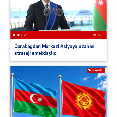
03.08.2026
6606
Qarabağdan Mərkəzi Asiyaya uzanan
strateji əməkdaşlıq
SIYASƏT