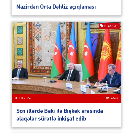
Nazirdən Orta Dəhliz açıqlaması
SIYASƏT
03.08.2026
6624
Son illərdə Bakı ilə Bişkek arasında
əlaqələr sürətlə inkişaf edib