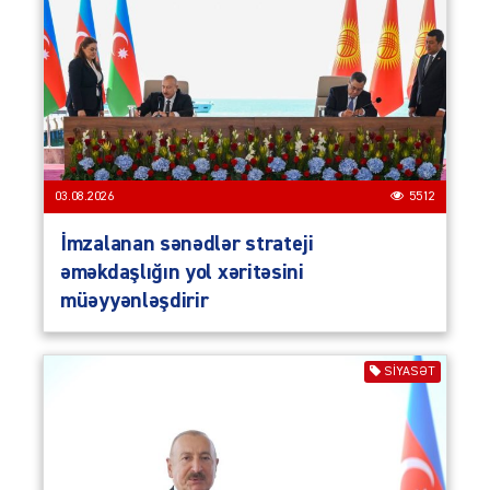
03.08.2026
5512
İmzalanan sənədlər strateji
əməkdaşlığın yol xəritəsini
müəyyənləşdirir
SIYASƏT