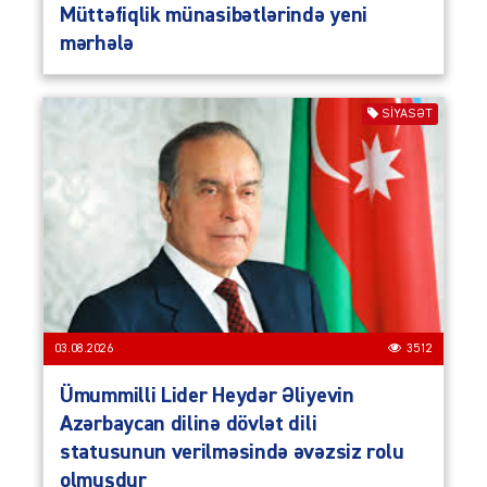
Müttəfiqlik münasibətlərində yeni
mərhələ
SIYASƏT
03.08.2026
3512
Ümummilli Lider Heydər Əliyevin
Azərbaycan dilinə dövlət dili
statusunun verilməsində əvəzsiz rolu
olmuşdur