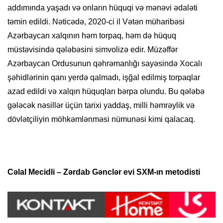
addımında yaşadı və onların hüquqi və mənəvi ədaləti
təmin edildi. Nəticədə, 2020-ci il Vətən müharibəsi
Azərbaycan xalqının həm torpaq, həm də hüquq
müstəvisində qələbəsini simvolizə edir. Müzəffər
Azərbaycan Ordusunun qəhrəmanlığı sayəsində Xocalı
şəhidlərinin qanı yerdə qalmadı, işğal edilmiş torpaqlar
azad edildi və xalqın hüquqları bərpa olundu. Bu qələbə
gələcək nəsillər üçün tarixi yaddaş, milli həmrəylik və
dövlətçiliyin möhkəmlənməsi nümunəsi kimi qalacaq.
Cəlal Mecidli – Zərdab Gənclər evi SXM-ın metodisti