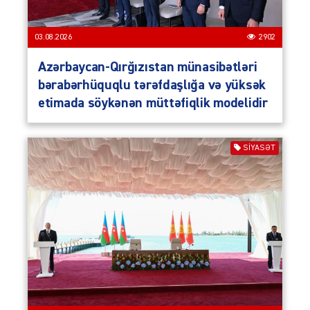
03.08.2026
2902
Azərbaycan-Qırğızıstan münasibətləri
bərabərhüquqlu tərəfdaşlığa və yüksək
etimada söykənən müttəfiqlik modelidir
SIYASƏT