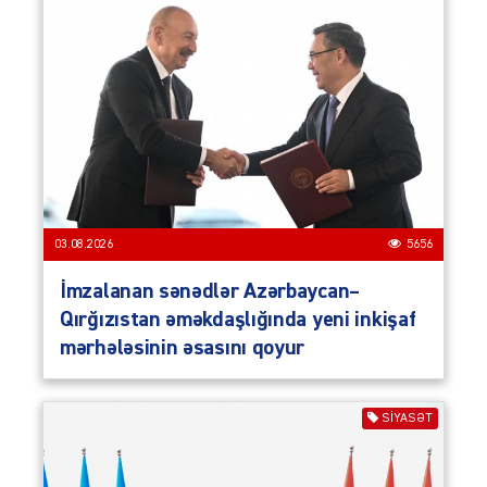
03.08.2026
5656
İmzalanan sənədlər Azərbaycan–
Qırğızıstan əməkdaşlığında yeni inkişaf
mərhələsinin əsasını qoyur
SIYASƏT