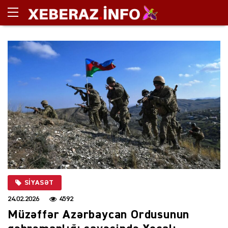
SIYASƏT
24.02.2026
4592
Müzəffər Azərbaycan Ordusunun