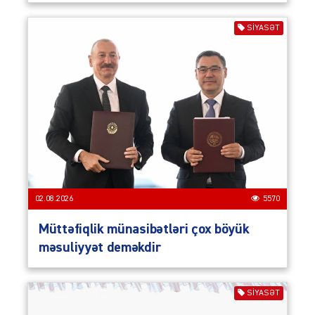
SIYASƏT
02.08.2026
5570
Müttəfiqlik münasibətləri çox böyük
məsuliyyət deməkdir
SIYASƏT