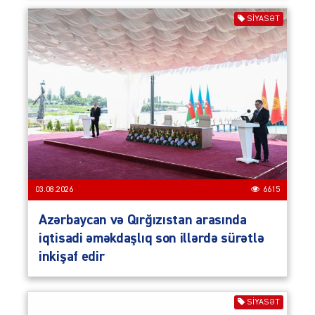
SIYASƏT
03.08.2026
6615
Azərbaycan və Qırğızıstan arasında
iqtisadi əməkdaşlıq son illərdə sürətlə
inkişaf edir
SIYASƏT