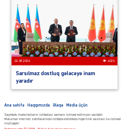
02.08.2026
4026
Sarsılmaz dostluq gələcəyə inam
yaradır
Ana səhifə
Haqqımızda
Əlaqə
Media üçün
Saytdakı materialların istifadəsi zamanı istinad edilməsi vacibdir.
Məlumat internet səhifələrində istifadə edildikdə hiperlink vasitəsi ilə istinad
mütləqdir.