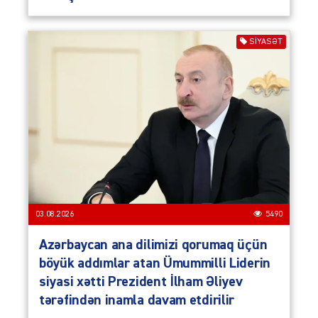
SIYASƏT
03.08.2026
5490
Azərbaycan ana dilimizi qorumaq üçün
böyük addımlar atan Ümummilli Liderin
siyasi xətti Prezident İlham Əliyev
tərəfindən inamla davam etdirilir