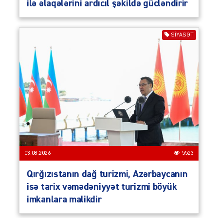
ilə əlaqələrini ardıcıl şəkildə gücləndirir
SIYASƏT
03.08.2026
5523
Qırğızıstanın dağ turizmi, Azərbaycanın
isə tarix vəmədəniyyət turizmi böyük
imkanlara malikdir