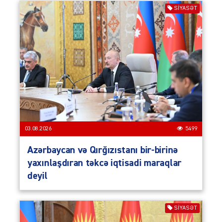
SIYASƏT
03.08.2026
5499
Azərbaycan və Qırğızıstanı bir-birinə
yaxınlaşdıran təkcə iqtisadi maraqlar
deyil
SIYASƏT