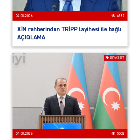
04.08.2026
4387
XİN rəhbərindən TRİPP layihəsi ilə bağlı
AÇIQLAMA
SIYASƏT
04.08.2026
5502