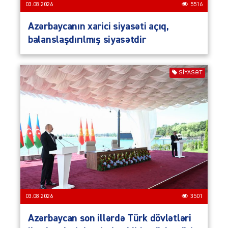
03.08.2026
5516
Azərbaycanın xarici siyasəti açıq,
balanslaşdırılmış siyasətdir
SIYASƏT
03.08.2026
3501
Azərbaycan son illərdə Türk dövlətləri