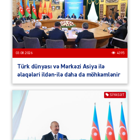
03.08.2026
4395
Türk dünyası və Mərkəzi Asiya ilə
əlaqələri ildən-ilə daha da möhkəmlənir
SIYASƏT