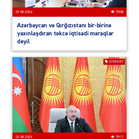
03.08.2026
5508
Azərbaycan və Qırğızıstanı bir-birinə
yaxınlaşdıran təkcə iqtisadi maraqlar
deyil
SIYASƏT
03.08.2026
5917