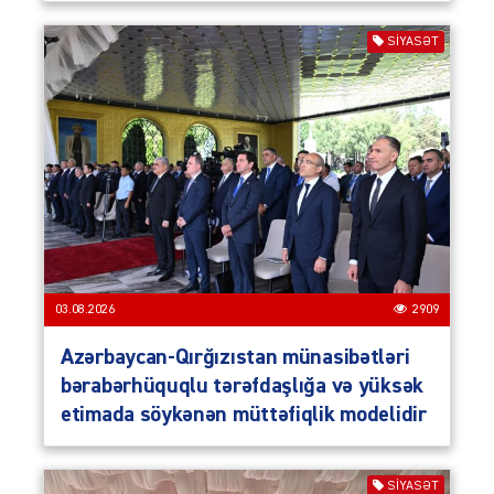
SIYASƏT
03.08.2026
2909
Azərbaycan-Qırğızıstan münasibətləri
bərabərhüquqlu tərəfdaşlığa və yüksək
etimada söykənən müttəfiqlik modelidir
SIYASƏT