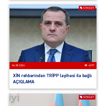
SIYASƏT
04.08.2026
4397
XİN rəhbərindən TRİPP layihəsi ilə bağlı
AÇIQLAMA
SIYASƏT