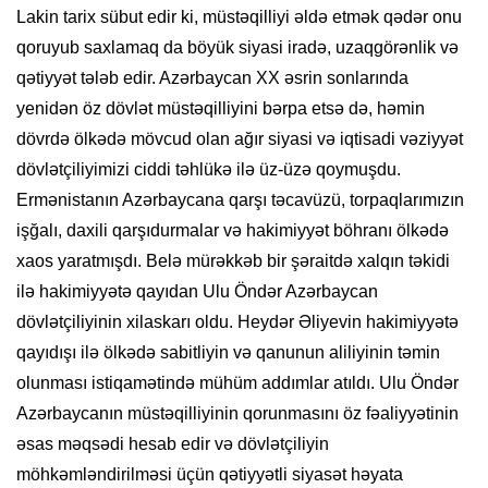
Lakin tarix sübut edir ki, müstəqilliyi əldə etmək qədər onu
qoruyub saxlamaq da böyük siyasi iradə, uzaqgörənlik və
qətiyyət tələb edir. Azərbaycan XX əsrin sonlarında
yenidən öz dövlət müstəqilliyini bərpa etsə də, həmin
dövrdə ölkədə mövcud olan ağır siyasi və iqtisadi vəziyyət
dövlətçiliyimizi ciddi təhlükə ilə üz-üzə qoymuşdu.
Ermənistanın Azərbaycana qarşı təcavüzü, torpaqlarımızın
işğalı, daxili qarşıdurmalar və hakimiyyət böhranı ölkədə
xaos yaratmışdı. Belə mürəkkəb bir şəraitdə xalqın təkidi
ilə hakimiyyətə qayıdan Ulu Öndər Azərbaycan
dövlətçiliyinin xilaskarı oldu. Heydər Əliyevin hakimiyyətə
qayıdışı ilə ölkədə sabitliyin və qanunun aliliyinin təmin
olunması istiqamətində mühüm addımlar atıldı. Ulu Öndər
Azərbaycanın müstəqilliyinin qorunmasını öz fəaliyyətinin
əsas məqsədi hesab edir və dövlətçiliyin
möhkəmləndirilməsi üçün qətiyyətli siyasət həyata