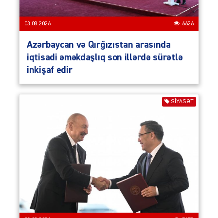
03.08.2026
6626
Azərbaycan və Qırğızıstan arasında
iqtisadi əməkdaşlıq son illərdə sürətlə
inkişaf edir
SIYASƏT