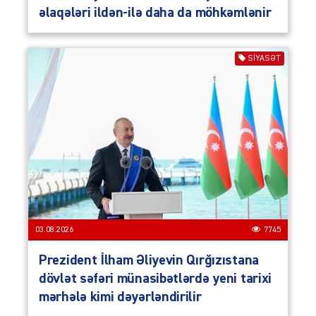
əlaqələri ildən-ilə daha da möhkəmlənir
SIYASƏT
03.08.2026
7745
Prezident İlham Əliyevin Qırğızıstana
dövlət səfəri münasibətlərdə yeni tarixi
mərhələ kimi dəyərləndirilir