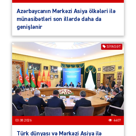
Azərbaycanın Mərkəzi Asiya ölkələri ilə
münasibətləri son illərdə daha da
genişlənir
SIYASƏT
03.08.2026
4407
Türk dünyası və Mərkəzi Asiya ilə