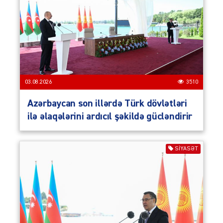
03.08.2026
3510
Azərbaycan son illərdə Türk dövlətləri
ilə əlaqələrini ardıcıl şəkildə gücləndirir
SIYASƏT