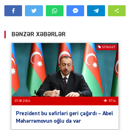
BƏNZƏR XƏBƏRLƏR
SIYASƏT
07.08.2026
5714
Prezident bu səfirləri geri çağırdı – Abel
Məhərrəmovun oğlu da var