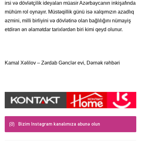
irsi və dövlətçilik ideyaları müasir Azərbaycanın inkişafında
mühüm rol oynayır. Müstəqillik günü isə xalqımızın azadlıq
əzmini, milli birliyini və dövlətinə olan bağlılığını nümayiş
etdirən ən əlamətdar tarixlərdən biri kimi qeyd olunur.
Kamal Xəlilov – Zərdab Gənclər evi, Dərnək rəhbəri
Bizim Instagram kanalımıza abunə olun