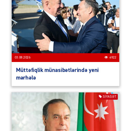
03.08.2026
4922
Müttəfiqlik münasibətlərində yeni
mərhələ
SIYASƏT