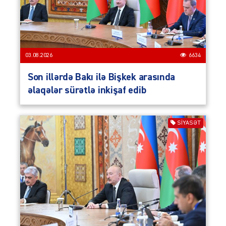
03.08.2026
6634
Son illərdə Bakı ilə Bişkek arasında
əlaqələr sürətlə inkişaf edib
SIYASƏT