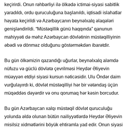
keçirirdi. Onun rəhbərliyi ilə ölkədə ictimai-siyasi sabitlik
yaradıldı, ordu quruculuğuna başlanıldı, iqtisadi islahatlar
həyata keçirildi və Azərbaycanın beynəlxalq əlaqələri
genişləndirildi. “Müstəqillik günü haqqında” qanunun
mahiyyəti də məhz Azərbaycan dövlətinin müstəqilliyinin
əbədi və dönməz olduğunu göstərməkdən ibarətdir.
Bu gün ölkəmizin qazandığı uğurlar, beynəlxalq aləmdə
nüfuzu və güclü dövlətə çevrilməsi Heydər Əliyevin
müəyyən etdiyi siyasi kursun nəticəsidir. Ulu Öndər daim
vurğulayırdı ki, dövlət müstəqilliyi hər bir vətəndaş üçün
müqəddəs dəyərdir və onu qorumaq hər kəsin borcudur.
Bu gün Azərbaycan xalqı müstəqil dövlət quruculuğu
yolunda əldə olunan bütün nailiyyətlərdə Heydər Əliyevin
misilsiz xidmətlərini böyük ehtiramla yad edir. Onun siyasi