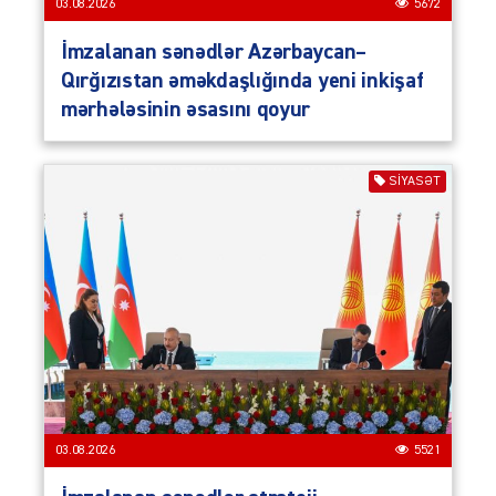
03.08.2026
5672
İmzalanan sənədlər Azərbaycan–
Qırğızıstan əməkdaşlığında yeni inkişaf
mərhələsinin əsasını qoyur
SIYASƏT
03.08.2026
5521