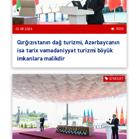
03.08.2026
5535
Qırğızıstanın dağ turizmi, Azərbaycanın
isə tarix vəmədəniyyət turizmi böyük
imkanlara malikdir
SIYASƏT