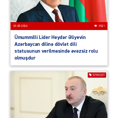
03.08.2026
3521
Ümummilli Lider Heydər Əliyevin
Azərbaycan dilinə dövlət dili
statusunun verilməsində əvəzsiz rolu
olmuşdur
SIYASƏT