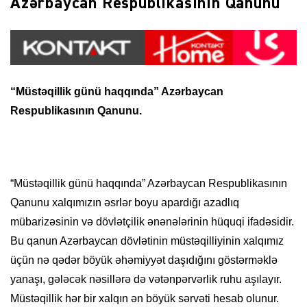
Azərbaycan Respublikasının Qanunu
“Müstəqillik günü haqqında” Azərbaycan
Respublikasının Qanunu.
“Müstəqillik günü haqqında” Azərbaycan Respublikasının
Qanunu xalqımızın əsrlər boyu apardığı azadlıq
mübarizəsinin və dövlətçilik ənənələrinin hüquqi ifadəsidir.
Bu qanun Azərbaycan dövlətinin müstəqilliyinin xalqımız
üçün nə qədər böyük əhəmiyyət daşıdığını göstərməklə
yanaşı, gələcək nəsillərə də vətənpərvərlik ruhu aşılayır.
Müstəqillik hər bir xalqın ən böyük sərvəti hesab olunur.