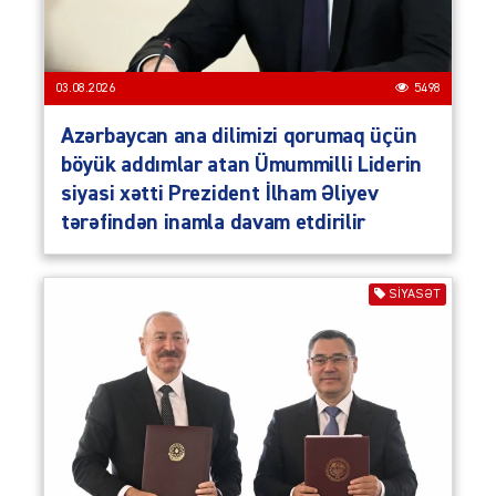
03.08.2026
5498
Azərbaycan ana dilimizi qorumaq üçün
böyük addımlar atan Ümummilli Liderin
siyasi xətti Prezident İlham Əliyev
tərəfindən inamla davam etdirilir
SIYASƏT