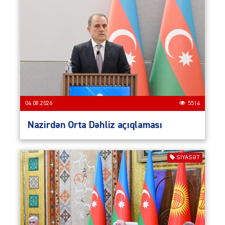
04.08.2026
5514
Nazirdən Orta Dəhliz açıqlaması
SIYASƏT