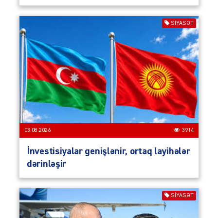
SIYASƏT
03.08.2026
3914
İnvestisiyalar genişlənir, ortaq layihələr
dərinləşir
SIYASƏT