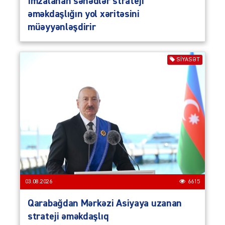
İmzalanan sənədlər strateji
əməkdaşlığın yol xəritəsini
müəyyənləşdirir
SIYASƏT
03.08.2026
6615
Qarabağdan Mərkəzi Asiyaya uzanan
strateji əməkdaşlıq