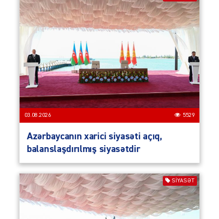
03.08.2026
5529
Azərbaycanın xarici siyasəti açıq,
balanslaşdırılmış siyasətdir
SIYASƏT