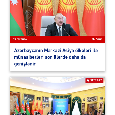
03.08.2026
5908
Azərbaycanın Mərkəzi Asiya ölkələri ilə
münasibətləri son illərdə daha da
genişlənir
SIYASƏT