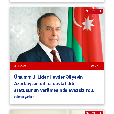
SIYASƏT
03.08.2026
3512
Ümummilli Lider Heydər Əliyevin
Azərbaycan dilinə dövlət dili
statusunun verilməsində əvəzsiz rolu
olmuşdur
SIYASƏT