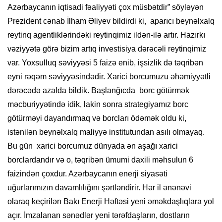
Azərbaycanın iqtisadi fəaliyyəti çox müsbətdir” söyləyən
Prezident cənab İlham Əliyev bildirdi ki, aparıcı beynəlxalq
reytinq agentliklərindəki reytinqimiz ildən-ilə artır. Hazırkı
vəziyyətə görə bizim artıq investisiya dərəcəli reytinqimiz
var. Yoxsulluq səviyyəsi 5 faizə enib, işsizlik də təqribən
eyni rəqəm səviyyəsindədir. Xarici borcumuzu əhəmiyyətli
dərəcədə azalda bildik. Başlanğıcda borc götürmək
məcburiyyətində idik, lakin sonra strategiyamız borc
götürməyi dayandırmaq və borcları ödəmək oldu ki,
istənilən beynəlxalq maliyyə institutundan asılı olmayaq.
Bu gün xarici borcumuz dünyada ən aşağı xarici
borclardandır və o, təqribən ümumi daxili məhsulun 6
faizindən çoxdur. Azərbaycanın enerji siyasəti
uğurlarımızın davamlılığını şərtləndirir. Hər il ənənəvi
olaraq keçirilən Bakı Enerji Həftəsi yeni əməkdaşlıqlara yol
açır. İmzalanan sənədlər yeni tərəfdaşların, dostların