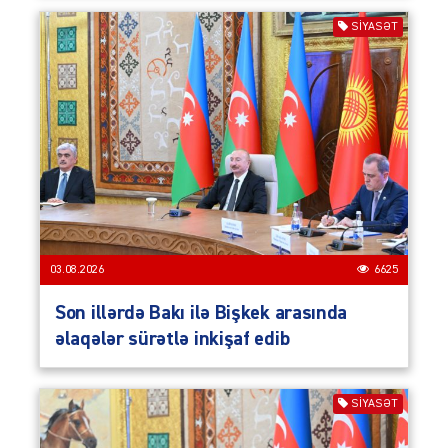
SIYASƏT
03.08.2026
6625
Son illərdə Bakı ilə Bişkek arasında
əlaqələr sürətlə inkişaf edib
SIYASƏT