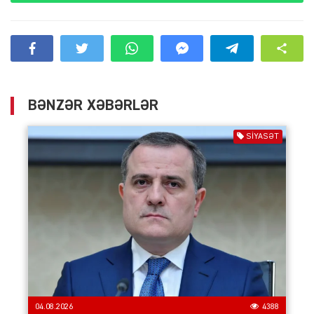
BƏNZƏR XƏBƏRLƏR
SIYASƏT
04.08.2026
4388