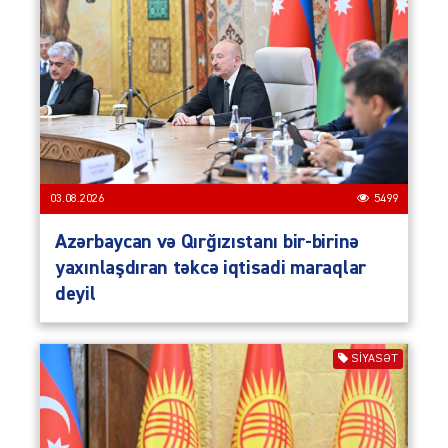
03.08.2026
5499
Azərbaycan və Qırğızıstanı bir-birinə
yaxınlaşdıran təkcə iqtisadi maraqlar
deyil
SIYASƏT