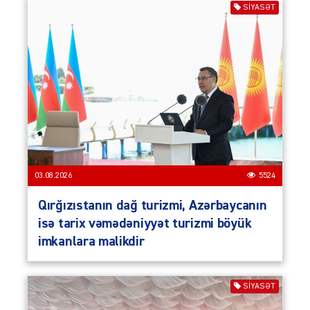
SIYASƏT
03.08.2026
5524
Qırğızıstanın dağ turizmi, Azərbaycanın
isə tarix vəmədəniyyət turizmi böyük
imkanlara malikdir
SIYASƏT