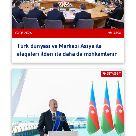
03.08.2026
4396
Türk dünyası və Mərkəzi Asiya ilə
əlaqələri ildən-ilə daha da möhkəmlənir
SIYASƏT