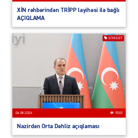
XİN rəhbərindən TRİPP layihəsi ilə bağlı
AÇIQLAMA
SIYASƏT
04.08.2026
5503
Nazirdən Orta Dəhliz açıqlaması