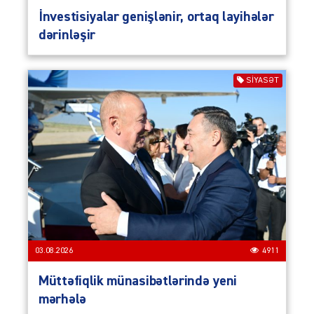
İnvestisiyalar genişlənir, ortaq layihələr
dərinləşir
SIYASƏT
03.08.2026
4911
Müttəfiqlik münasibətlərində yeni
mərhələ