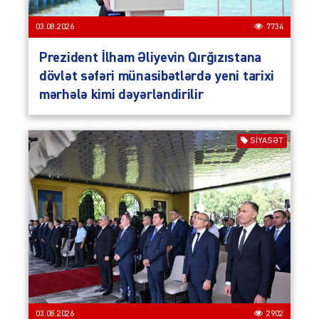
03.08.2026
7734
Prezident İlham Əliyevin Qırğızıstana
dövlət səfəri münasibətlərdə yeni tarixi
mərhələ kimi dəyərləndirilir
SIYASƏT
03.08.2026
2902