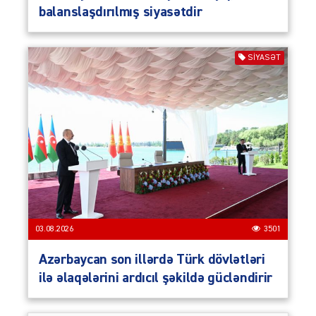
balanslaşdırılmış siyasətdir
SIYASƏT
03.08.2026
3501
Azərbaycan son illərdə Türk dövlətləri
ilə əlaqələrini ardıcıl şəkildə gücləndirir