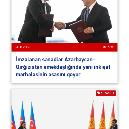
03.08.2026
5658
İmzalanan sənədlər Azərbaycan–
Qırğızıstan əməkdaşlığında yeni inkişaf
mərhələsinin əsasını qoyur
SIYASƏT