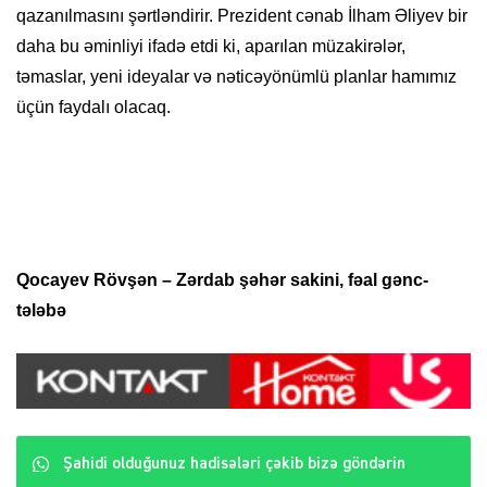
qazanılmasını şərtləndirir. Prezident cənab İlham Əliyev bir
daha bu əminliyi ifadə etdi ki, aparılan müzakirələr,
təmaslar, yeni ideyalar və nəticəyönümlü planlar hamımız
üçün faydalı olacaq.
Qocayev Rövşən – Zərdab şəhər sakini, fəal gənc-
tələbə
Şahidi olduğunuz hadisələri çəkib bizə göndərin