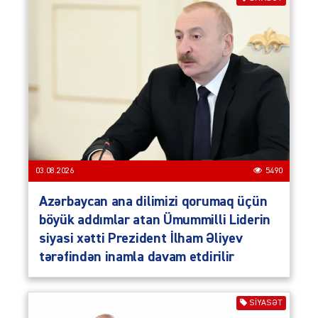
03.08.2026
5490
Azərbaycan ana dilimizi qorumaq üçün
böyük addımlar atan Ümummilli Liderin
siyasi xətti Prezident İlham Əliyev
tərəfindən inamla davam etdirilir
SIYASƏT