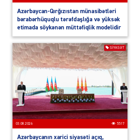
Azərbaycan-Qırğızıstan münasibətləri
bərabərhüquqlu tərəfdaşlığa və yüksək
etimada söykənən müttəfiqlik modelidir
SIYASƏT
03.08.2026
5517
Azərbaycanın xarici siyasəti açıq,