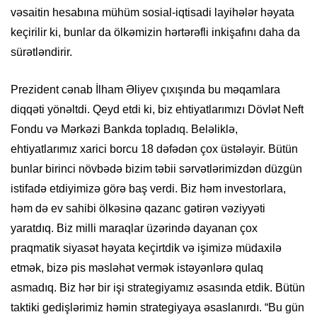
vəsaitin hesabına mühüm sosial-iqtisadi layihələr həyata
keçirilir ki, bunlar da ölkəmizin hərtərəfli inkişafını daha da
sürətləndirir.
Prezident cənab İlham Əliyev çıxışında bu məqamlara
diqqəti yönəltdi. Qeyd etdi ki, biz ehtiyatlarımızı Dövlət Neft
Fondu və Mərkəzi Bankda topladıq. Beləliklə,
ehtiyatlarımız xarici borcu 18 dəfədən çox üstələyir. Bütün
bunlar birinci növbədə bizim təbii sərvətlərimizdən düzgün
istifadə etdiyimizə görə baş verdi. Biz həm investorlara,
həm də ev sahibi ölkəsinə qazanc gətirən vəziyyəti
yaratdıq. Biz milli maraqlar üzərində dayanan çox
praqmatik siyasət həyata keçirtdik və işimizə müdaxilə
etmək, bizə pis məsləhət vermək istəyənlərə qulaq
asmadıq. Biz hər bir işi strategiyamız əsasında etdik. Bütün
taktiki gedişlərimiz həmin strategiyaya əsaslanırdı. “Bu gün