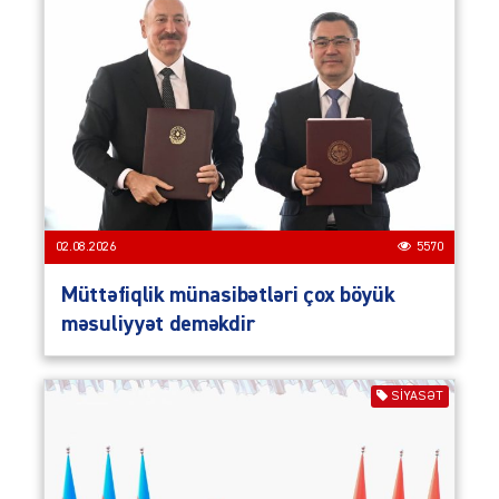
02.08.2026
5570
Müttəfiqlik münasibətləri çox böyük
məsuliyyət deməkdir
SIYASƏT