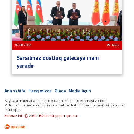
02.08.2026
4026
Sarsılmaz dostluq gələcəyə inam
yaradır
Ana səhifə
Haqqımızda
Əlaqə
Media üçün
Saytdakı materialların istifadəsi zamanı istinad edilməsi vacibdir.
Məlumat internet səhifələrində istifadə edildikdə hiperlink vasitəsi ilə istinad
mütləqdir.
Xeberaz.info © 2025 - Bütün hüquqları qorunur.