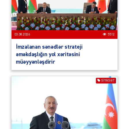
03.08.2026
5512
İmzalanan sənədlər strateji
əməkdaşlığın yol xəritəsini
müəyyənləşdirir
SIYASƏT