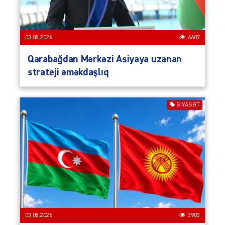
03.08.2026
6607
Qarabağdan Mərkəzi Asiyaya uzanan
strateji əməkdaşlıq
SIYASƏT
03.08.2026
3903