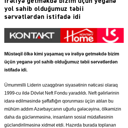
irəliyə getməkdə bizim üçün yeganə
yol sahib olduğumuz təbii
sərvətlərdən istifadə idi
Müstəqil ölkə kimi yaşamaq və irəliyə getməkdə bizim
üçün yeganə yol sahib olduğumuz təbii sərvətlərdən
istifadə idi.
Ümummilli Liderin uzaqgörən siyasətinin nəticəsi olaraq
1999-cu ildə Dövlət Neft Fondu yaradıldı. Neft gəlirlərinin
idarə edilməsində şəffaflığın qorunması üçün atılan bu
mühüm addım Azərbaycanın uğurlu gələcəyinə, ölkəmizin
daha da güclənməsinə, insanların sosial müdafiəsinin
gücləndirilməsinə xidmət etdi. Hazırda burada toplanan