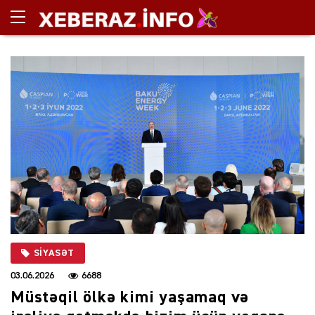
SIYASƏT
03.06.2026
6688
Müstəqil ölkə kimi yaşamaq və