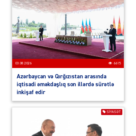
03.08.2026
6615
Azərbaycan və Qırğızıstan arasında
iqtisadi əməkdaşlıq son illərdə sürətlə
inkişaf edir
SIYASƏT