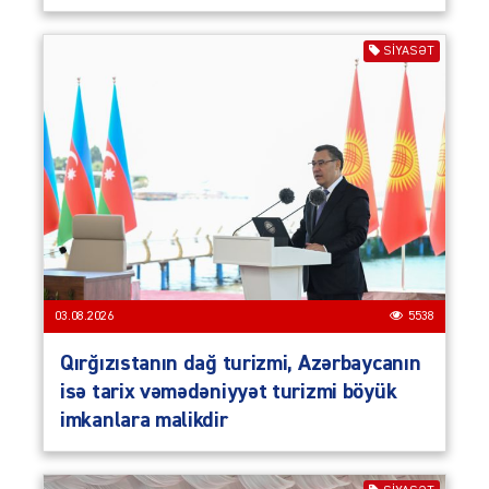
SIYASƏT
03.08.2026
5538
Qırğızıstanın dağ turizmi, Azərbaycanın
isə tarix vəmədəniyyət turizmi böyük
imkanlara malikdir