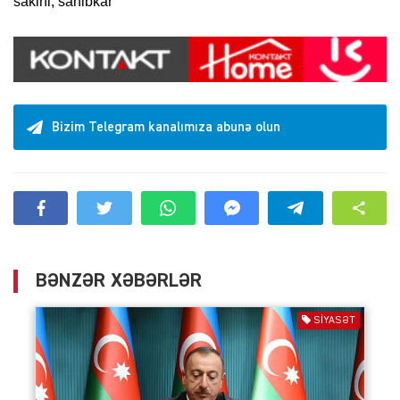
sakini, sahibkar
Bizim Telegram kanalımıza abunə olun
BƏNZƏR XƏBƏRLƏR
SIYASƏT