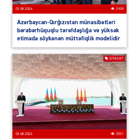
03.08.2026
2909
Azərbaycan-Qırğızıstan münasibətləri
bərabərhüquqlu tərəfdaşlığa və yüksək
etimada söykənən müttəfiqlik modelidir
SIYASƏT
03.08.2026
5531