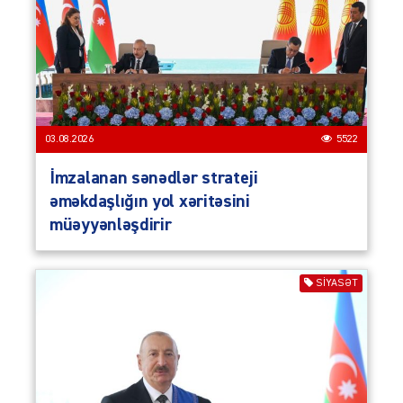
03.08.2026
5522
İmzalanan sənədlər strateji
əməkdaşlığın yol xəritəsini
müəyyənləşdirir
SIYASƏT