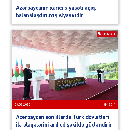
Azərbaycanın xarici siyasəti açıq,
balanslaşdırılmış siyasətdir
SIYASƏT
03.08.2026
3511
Azərbaycan son illərdə Türk dövlətləri
ilə əlaqələrini ardıcıl şəkildə gücləndirir