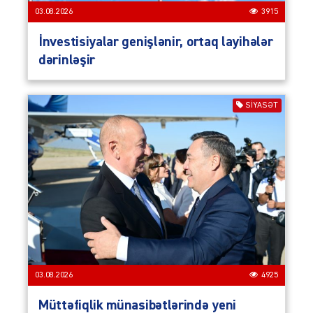
03.08.2026
3915
İnvestisiyalar genişlənir, ortaq layihələr
dərinləşir
SIYASƏT
03.08.2026
4925
Müttəfiqlik münasibətlərində yeni