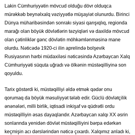
Lakin Cümhuriyyətin mövcud olduğu dövr olduqca
mürəkkəb beynəlxalq vəziyyətlə müşayiət olunurdu. Birinci
Dünya müharibəsindən sonrakı siyasi qarışıqlıq, regionda
marağı olan böyük dövlətlərin təzyiqləri və daxildə mövcud
olan çətinliklər gənc dövlətin möhkəmlənməsinə mane
olurdu. Nəticədə 1920-ci ilin aprelində bolşevik
Rusiyasının hərbi müdaxiləsi nəticəsində Azərbaycan Xalq
Cümhuriyyəti süquta uğradı və ölkənin müstəqilliyinə son
qoyuldu.
Tarix göstərdi ki, müstəqilliyi əldə etmək qədər onu
qorumaq da böyük məsuliyyət tələb edir. Güclü dövlətçilik
ənənələri, milli birlik, iqtisadi inkişaf və qüdrətli ordu
müstəqilliyin əsas dayaqlarıdır. Azərbaycan xalqı XX əsrin
sonlarında yenidən dövlət müstəqilliyini bərpa edərkən
keçmişin acı dərslərindən nəticə çıxardı. Xalqımız anladı ki,