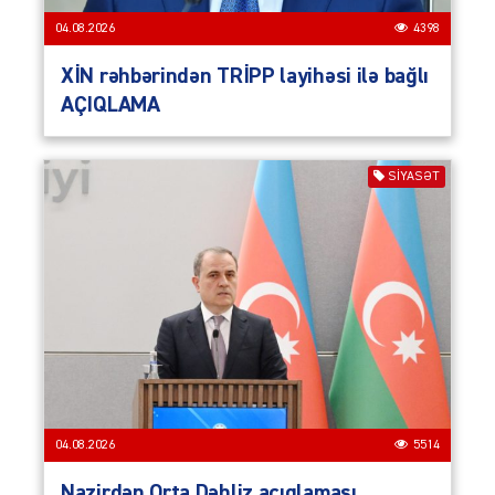
04.08.2026
4398
XİN rəhbərindən TRİPP layihəsi ilə bağlı
AÇIQLAMA
SIYASƏT
04.08.2026
5514
Nazirdən Orta Dəhliz açıqlaması