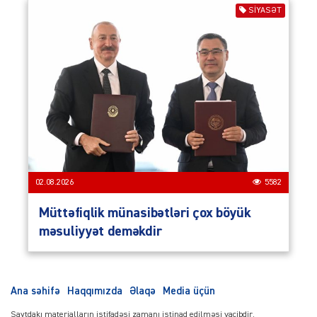
SIYASƏT
02.08.2026
5582
Müttəfiqlik münasibətləri çox böyük
məsuliyyət deməkdir
Ana səhifə
Haqqımızda
Əlaqə
Media üçün
Saytdakı materialların istifadəsi zamanı istinad edilməsi vacibdir.