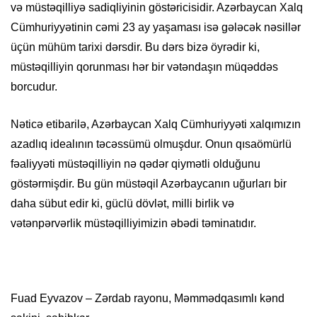
və müstəqilliyə sadiqliyinin göstəricisidir. Azərbaycan Xalq
Cümhuriyyətinin cəmi 23 ay yaşaması isə gələcək nəsillər
üçün mühüm tarixi dərsdir. Bu dərs bizə öyrədir ki,
müstəqilliyin qorunması hər bir vətəndaşın müqəddəs
borcudur.
Nəticə etibarilə, Azərbaycan Xalq Cümhuriyyəti xalqımızın
azadlıq idealının təcəssümü olmuşdur. Onun qısaömürlü
fəaliyyəti müstəqilliyin nə qədər qiymətli olduğunu
göstərmişdir. Bu gün müstəqil Azərbaycanın uğurları bir
daha sübut edir ki, güclü dövlət, milli birlik və
vətənpərvərlik müstəqilliyimizin əbədi təminatıdır.
Fuad Eyvazov – Zərdab rayonu, Məmmədqasımlı kənd