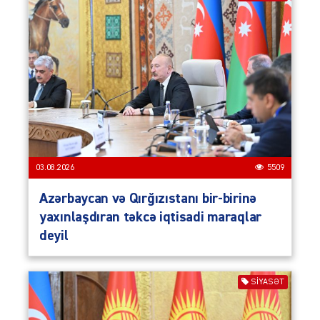
03.08.2026
5509
Azərbaycan və Qırğızıstanı bir-birinə
yaxınlaşdıran təkcə iqtisadi maraqlar
deyil
SIYASƏT