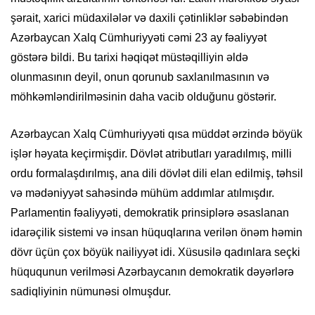
şərait, xarici müdaxilələr və daxili çətinliklər səbəbindən
Azərbaycan Xalq Cümhuriyyəti cəmi 23 ay fəaliyyət
göstərə bildi. Bu tarixi həqiqət müstəqilliyin əldə
olunmasının deyil, onun qorunub saxlanılmasının və
möhkəmləndirilməsinin daha vacib olduğunu göstərir.
Azərbaycan Xalq Cümhuriyyəti qısa müddət ərzində böyük
işlər həyata keçirmişdir. Dövlət atributları yaradılmış, milli
ordu formalaşdırılmış, ana dili dövlət dili elan edilmiş, təhsil
və mədəniyyət sahəsində mühüm addımlar atılmışdır.
Parlamentin fəaliyyəti, demokratik prinsiplərə əsaslanan
idarəçilik sistemi və insan hüquqlarına verilən önəm həmin
dövr üçün çox böyük nailiyyət idi. Xüsusilə qadınlara seçki
hüququnun verilməsi Azərbaycanın demokratik dəyərlərə
sadiqliyinin nümunəsi olmuşdur.