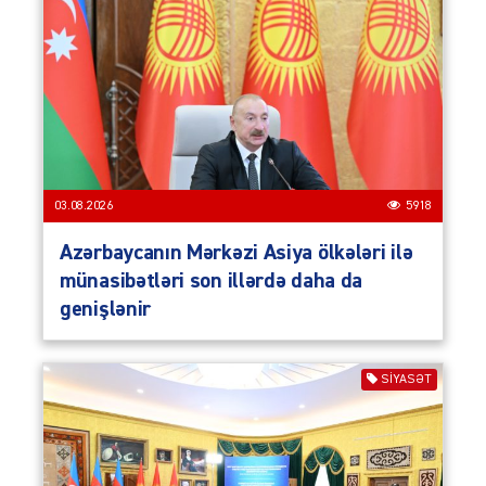
03.08.2026
5918
Azərbaycanın Mərkəzi Asiya ölkələri ilə
münasibətləri son illərdə daha da
genişlənir
SIYASƏT