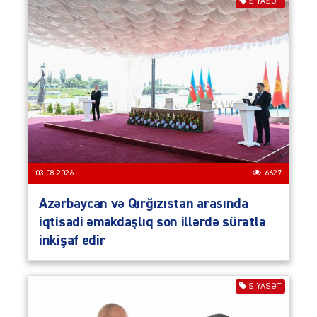
SIYASƏT
03.08.2026
6627
Azərbaycan və Qırğızıstan arasında
iqtisadi əməkdaşlıq son illərdə sürətlə
inkişaf edir
SIYASƏT