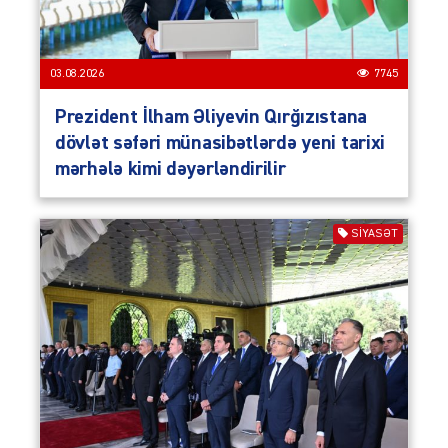
03.08.2026
7745
Prezident İlham Əliyevin Qırğızıstana
dövlət səfəri münasibətlərdə yeni tarixi
mərhələ kimi dəyərləndirilir
SIYASƏT