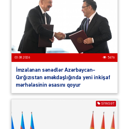
03.08.2026
5676
İmzalanan sənədlər Azərbaycan–
Qırğızıstan əməkdaşlığında yeni inkişaf
mərhələsinin əsasını qoyur
SIYASƏT