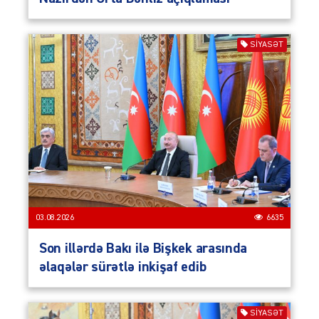
SIYASƏT
03.08.2026
6635
Son illərdə Bakı ilə Bişkek arasında
əlaqələr sürətlə inkişaf edib
SIYASƏT