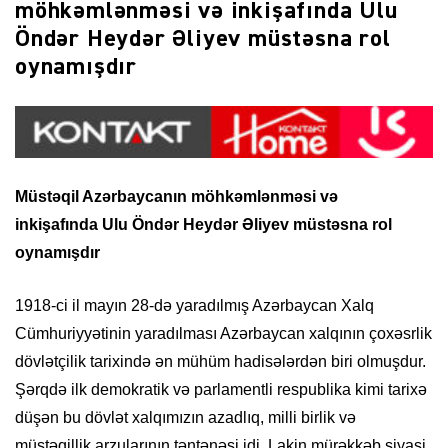
möhkəmlənməsi və inkişafında Ulu
Öndər Heydər Əliyev müstəsna rol
oynamışdır
Müstəqil Azərbaycanın möhkəmlənməsi və
inkişafında
Ulu Öndər Heydər Əliyev müstəsna rol
oynamışdır
1918-ci il mayın 28-də yaradılmış Azərbaycan Xalq
Cümhuriyyətinin yaradılması Azərbaycan xalqının çoxəsrlik
dövlətçilik tarixində ən mühüm hadisələrdən biri olmuşdur.
Şərqdə ilk demokratik və parlamentli respublika kimi tarixə
düşən bu dövlət xalqımızın azadlıq, milli birlik və
müstəqillik arzularının təntənəsi idi. Lakin mürəkkəb siyasi