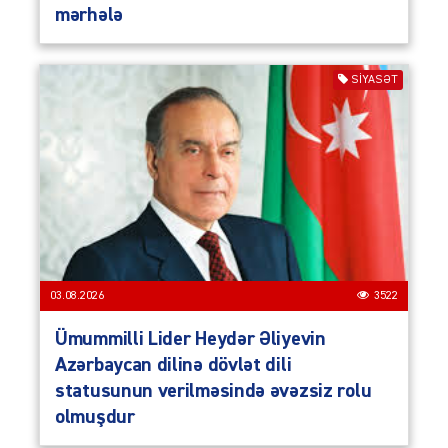
mərhələ
SIYASƏT
03.08.2026
3522
Ümummilli Lider Heydər Əliyevin
Azərbaycan dilinə dövlət dili
statusunun verilməsində əvəzsiz rolu
olmuşdur