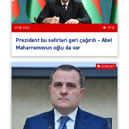
07.08.2026
5718
Prezident bu səfirləri geri çağırdı – Abel
Məhərrəmovun oğlu da var
SIYASƏT