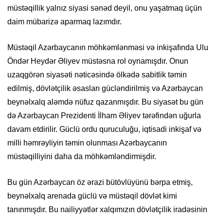
müstəqillik yalnız siyasi sənəd deyil, onu yaşatmaq üçün
daim mübarizə aparmaq lazımdır.
Müstəqil Azərbaycanın möhkəmlənməsi və inkişafında Ulu
Öndər Heydər Əliyev müstəsna rol oynamışdır. Onun
uzaqgörən siyasəti nəticəsində ölkədə sabitlik təmin
edilmiş, dövlətçilik əsasları gücləndirilmiş və Azərbaycan
beynəlxalq aləmdə nüfuz qazanmışdır. Bu siyasət bu gün
də Azərbaycan Prezidenti İlham Əliyev tərəfindən uğurla
davam etdirilir. Güclü ordu quruculuğu, iqtisadi inkişaf və
milli həmrəyliyin təmin olunması Azərbaycanın
müstəqilliyini daha da möhkəmləndirmişdir.
Bu gün Azərbaycan öz ərazi bütövlüyünü bərpa etmiş,
beynəlxalq arenada güclü və müstəqil dövlət kimi
tanınmışdır. Bu nailiyyətlər xalqımızın dövlətçilik iradəsinin