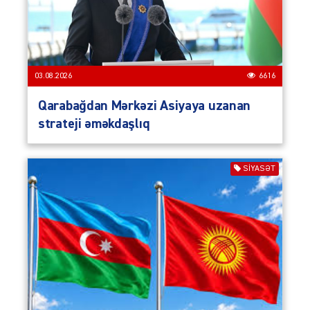
03.08.2026
6616
Qarabağdan Mərkəzi Asiyaya uzanan
strateji əməkdaşlıq
SIYASƏT