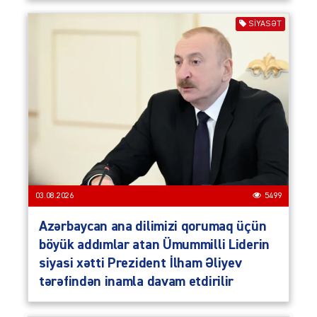
SIYASƏT
03.08.2026
5499
Azərbaycan ana dilimizi qorumaq üçün
böyük addımlar atan Ümummilli Liderin
siyasi xətti Prezident İlham Əliyev
tərəfindən inamla davam etdirilir