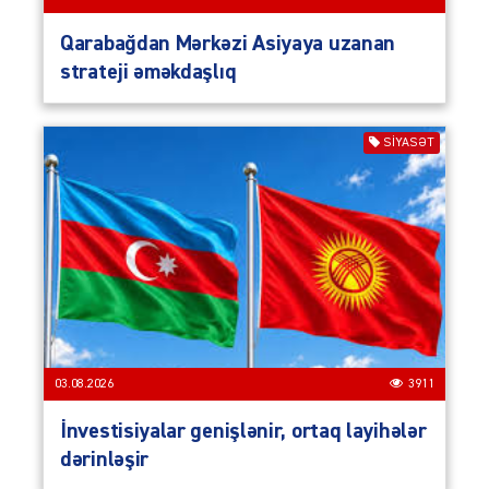
Qarabağdan Mərkəzi Asiyaya uzanan
strateji əməkdaşlıq
SIYASƏT
03.08.2026
3911
İnvestisiyalar genişlənir, ortaq layihələr
dərinləşir