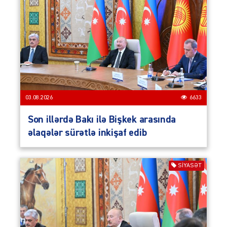
03.08.2026
6633
Son illərdə Bakı ilə Bişkek arasında
əlaqələr sürətlə inkişaf edib
SIYASƏT