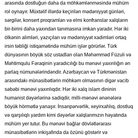
arasında dostluğun daha da möhkəmlənməsində mühüm
rol oynayır. Müxtəlif illərdə keçirilən mədəniyyət günləri,
sərgilər, konsert proqramları və elmi konfranslar xalqların
bir-birini daha yaxından tanımasına imkan yaradır. Hər iki
ölkənin alimləri, yazıçıları və mədəniyyət xadimləri ortaq
irsin təbliği istiqamətində mühüm işlər görürlər. Türk
dünyasının böyük söz ustadları olan Məhəmməd Füzuli və
Məhtimqulu Fəraqinin yaradıcılığı bu mənəvi yaxınlığın ən
parlaq nümunələrindəndir. Azərbaycan və Türkmənistan
arasındakı münasibətlərin möhkəm olmasının digər vacib
səbəbi mənəvi yaxınlıqdır. Hər iki xalq islam dininin
humanist dəyərlərinə sadiqdir, milli-mənəvi ənənələrə
böyük hörmətlə yanaşır. İnsanpərvərlik, xeyirxahlıq, dostluq
və qarşılıqlı yardım kimi dəyərlər xalqlarımızın həyatında
mühüm yer tutur. Bu mənəvi bağlar dövlətlərarası
münasibətlərin inkişafında da özünü göstərir və