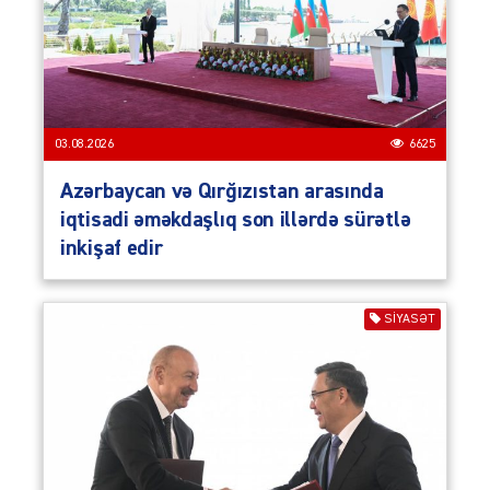
03.08.2026
6625
Azərbaycan və Qırğızıstan arasında
iqtisadi əməkdaşlıq son illərdə sürətlə
inkişaf edir
SIYASƏT