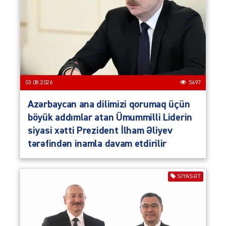
03.08.2026
5497
Azərbaycan ana dilimizi qorumaq üçün
böyük addımlar atan Ümummilli Liderin
siyasi xətti Prezident İlham Əliyev
tərəfindən inamla davam etdirilir
SIYASƏT