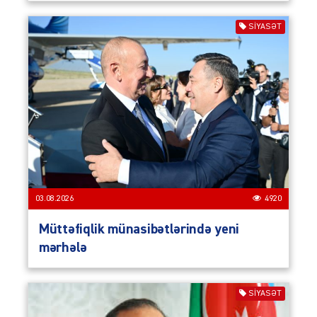
SIYASƏT
03.08.2026
4920
Müttəfiqlik münasibətlərində yeni
mərhələ
SIYASƏT