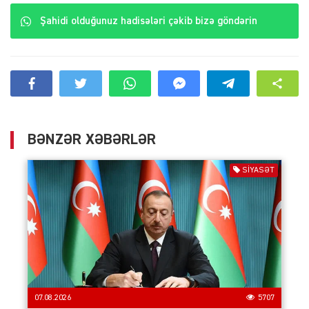
Şahidi olduğunuz hadisələri çəkib bizə göndərin
BƏNZƏR XƏBƏRLƏR
SIYASƏT
07.08.2026
5707