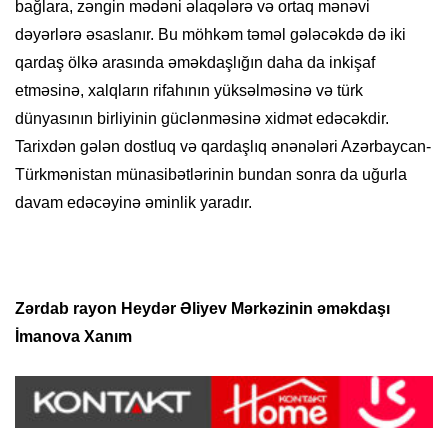
bağlara, zəngin mədəni əlaqələrə və ortaq mənəvi
dəyərlərə əsaslanır. Bu möhkəm təməl gələcəkdə də iki
qardaş ölkə arasında əməkdaşlığın daha da inkişaf
etməsinə, xalqların rifahının yüksəlməsinə və türk
dünyasının birliyinin güclənməsinə xidmət edəcəkdir.
Tarixdən gələn dostluq və qardaşlıq ənənələri Azərbaycan-
Türkmənistan münasibətlərinin bundan sonra da uğurla
davam edəcəyinə əminlik yaradır.
Zərdab rayon Heydər Əliyev Mərkəzinin əməkdaşı
İmanova Xanım