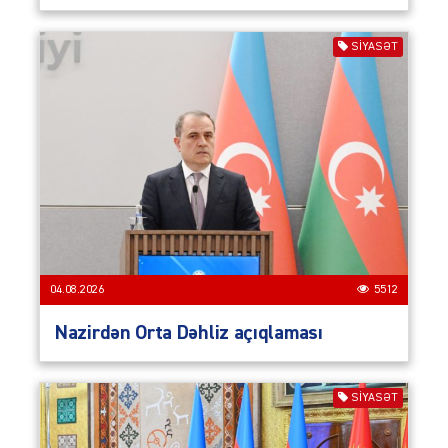
SIYASƏT
04.08.2026
5512
Nazirdən Orta Dəhliz açıqlaması
SIYASƏT