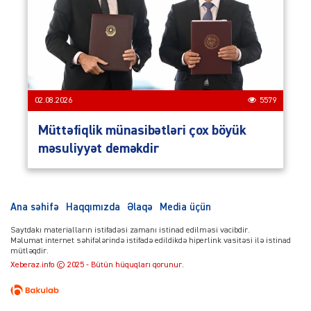
02.08.2026
5579
Müttəfiqlik münasibətləri çox böyük
məsuliyyət deməkdir
Ana səhifə
Haqqımızda
Əlaqə
Media üçün
Saytdakı materialların istifadəsi zamanı istinad edilməsi vacibdir.
Məlumat internet səhifələrində istifadə edildikdə hiperlink vasitəsi ilə istinad
mütləqdir.
Xeberaz.info © 2025 - Bütün hüquqları qorunur.