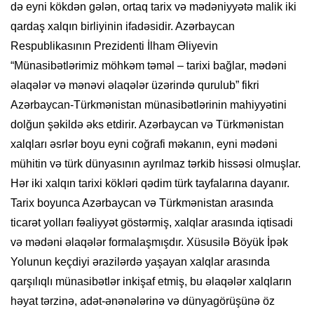
də eyni kökdən gələn, ortaq tarix və mədəniyyətə malik iki
qardaş xalqın birliyinin ifadəsidir. Azərbaycan
Respublikasının Prezidenti İlham Əliyevin
“Münasibətlərimiz möhkəm təməl – tarixi bağlar, mədəni
əlaqələr və mənəvi əlaqələr üzərində qurulub” fikri
Azərbaycan-Türkmənistan münasibətlərinin mahiyyətini
dolğun şəkildə əks etdirir. Azərbaycan və Türkmənistan
xalqları əsrlər boyu eyni coğrafi məkanın, eyni mədəni
mühitin və türk dünyasının ayrılmaz tərkib hissəsi olmuşlar.
Hər iki xalqın tarixi kökləri qədim türk tayfalarına dayanır.
Tarix boyunca Azərbaycan və Türkmənistan arasında
ticarət yolları fəaliyyət göstərmiş, xalqlar arasında iqtisadi
və mədəni əlaqələr formalaşmışdır. Xüsusilə Böyük İpək
Yolunun keçdiyi ərazilərdə yaşayan xalqlar arasında
qarşılıqlı münasibətlər inkişaf etmiş, bu əlaqələr xalqların
həyat tərzinə, adət-ənənələrinə və dünyagörüşünə öz