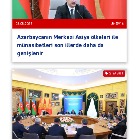
03.08.2026
5916
Azərbaycanın Mərkəzi Asiya ölkələri ilə
münasibətləri son illərdə daha da
genişlənir
SIYASƏT