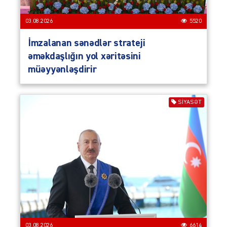
03.08.2026
5520
İmzalanan sənədlər strateji
əməkdaşlığın yol xəritəsini
müəyyənləşdirir
SIYASƏT
03.08.2026
6614