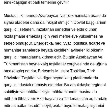
əməkdaşlığın etibarlı təməlinə çevrilir.
Müstəqillik illərində Azərbaycan və Türkmənistan arasında
siyasi əlaqələr daha da inkişaf etmişdir. Dövlət başçılarının
qarşılıqlı səfərləri, imzalanan sənədlər və əldə olunan
razılaşmalar əməkdaşlığın yeni mərhələyə yüksəlməsinə
səbəb olmuşdur. Energetika, nəqliyyat, logistika, ticarət və
humanitar sahələrdə həyata keçirilən layihələr iki ölkənin
qarşılıqlı maraqlarına xidmət edir. Bu gün Azərbaycan və
Türkmənistan beynəlxalq təşkilatlar çərçivəsində də uğurla
əməkdaşlıq edirlər. Birləşmiş Millətlər Təşkilatı, Türk
Dövlətləri Təşkilatı və digər beynəlxalq platformalarda
qarşılıqlı dəstək nümayiş etdirirlər. Bu əməkdaşlıq regional
sabitliyin və təhlükəsizliyin möhkəmləndirilməsinə də
mühüm töhfə verir. Azərbaycan və Türkmənistan arasındakı
münasibətlər təsadüfi deyil, əsrlər boyu formalaşmış tarixi