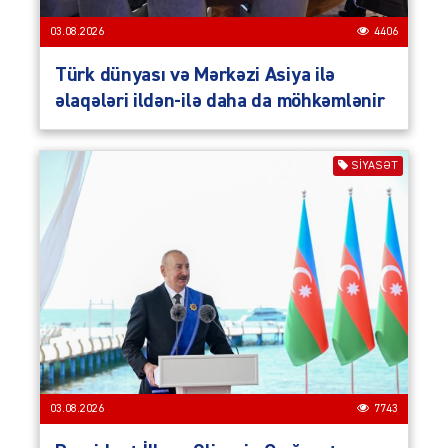
03.08.2026
4406
Türk dünyası və Mərkəzi Asiya ilə
əlaqələri ildən-ilə daha da möhkəmlənir
SIYASƏT
03.08.2026
7743