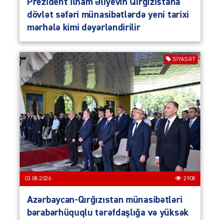
Prezident İlham Əliyevin Qırğızıstana
dövlət səfəri münasibətlərdə yeni tarixi
mərhələ kimi dəyərləndirilir
SIYASƏT
03.08.2026
2908
Azərbaycan-Qırğızıstan münasibətləri
bərabərhüquqlu tərəfdaşlığa və yüksək