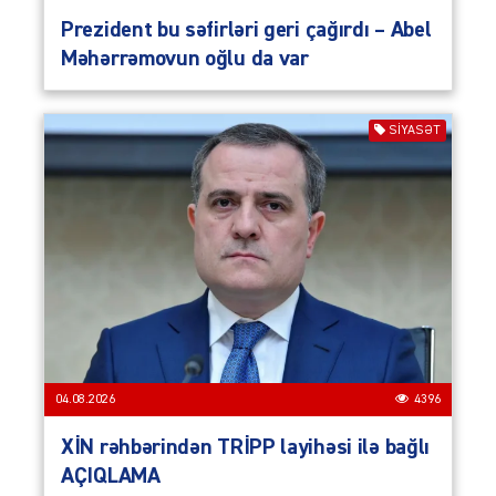
Prezident bu səfirləri geri çağırdı – Abel
Məhərrəmovun oğlu da var
SIYASƏT
04.08.2026
4396
XİN rəhbərindən TRİPP layihəsi ilə bağlı
AÇIQLAMA