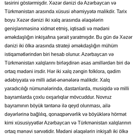
təsirini göstərmişdir. Xəzər dənizi də Azərbaycan və
Türkmənistan arasında xüsusi əhəmiyyətə malikdir. Tarix
boyu Xəzər dənizi iki xalq arasında əlaqələrin
genişlənməsinə xidmət etmiş, iqtisadi və mədəni
əməkdaşlığın inkişafına şərait yaratmışdır. Bu gün də Xəzər
dənizi iki ölkə arasında strateji əməkdaşlığın mühüm
istiqamətlərindən biri hesab olunur. Azərbaycan və
Türkmənistan xalqlarını birləşdirən əsas amillərdən biri də
ortaq mədəni irsdir. Hər iki xalq zəngin folklora, qədim
ədəbiyyata və milli adət-ənənələrə malikdir. Xalq
yaradıcılığı nümunələrində, dastanlarda, musiqidə və milli
bayramlarda çoxlu oxşarlıqlar mövcuddur. Novruz
bayramının böyük təntənə ilə qeyd olunması, ailə
dəyərlərinə bağlılıq, qonaqpərvərlik və böyüklərə hörmət
kimi xüsusiyyətlər Azərbaycan və Türkmənistan xalqlarının
ortaq mənəvi sərvətidir. Mədəni əlaqələrin inkişafı iki ölkə