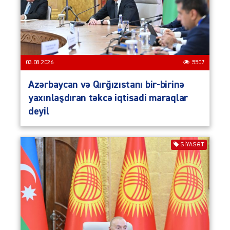
03.08.2026
5507
Azərbaycan və Qırğızıstanı bir-birinə
yaxınlaşdıran təkcə iqtisadi maraqlar
deyil
SIYASƏT