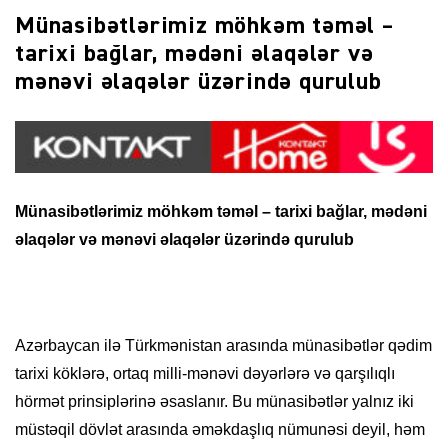
Münasibətlərimiz möhkəm təməl –
tarixi bağlar, mədəni əlaqələr və
mənəvi əlaqələr üzərində qurulub
Münasibətlərimiz möhkəm təməl – tarixi bağlar, mədəni
əlaqələr və mənəvi əlaqələr üzərində qurulub
Azərbaycan ilə Türkmənistan arasında münasibətlər qədim
tarixi köklərə, ortaq milli-mənəvi dəyərlərə və qarşılıqlı
hörmət prinsiplərinə əsaslanır. Bu münasibətlər yalnız iki
müstəqil dövlət arasında əməkdaşlıq nümunəsi deyil, həm