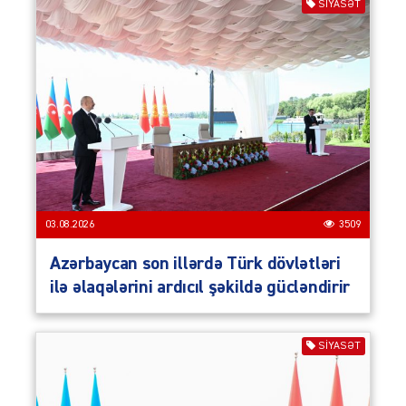
SIYASƏT
03.08.2026
3509
Azərbaycan son illərdə Türk dövlətləri
ilə əlaqələrini ardıcıl şəkildə gücləndirir
SIYASƏT