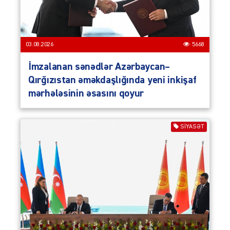
03.08.2026
5668
İmzalanan sənədlər Azərbaycan–
Qırğızıstan əməkdaşlığında yeni inkişaf
mərhələsinin əsasını qoyur
SIYASƏT