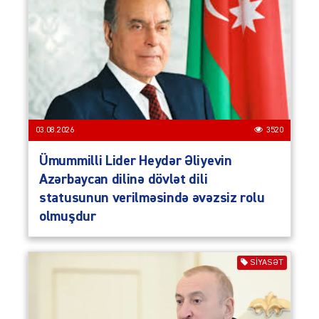
03.08.2026
3520
Ümummilli Lider Heydər Əliyevin
Azərbaycan dilinə dövlət dili
statusunun verilməsində əvəzsiz rolu
olmuşdur
SIYASƏT