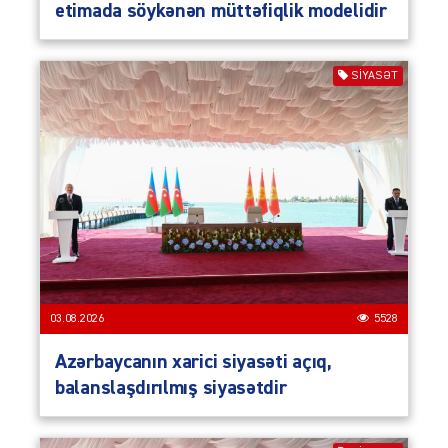
etimada söykənən müttəfiqlik modelidir
SIYASƏT
03.08.2026
5528
Azərbaycanın xarici siyasəti açıq,
balanslaşdırılmış siyasətdir