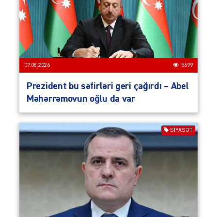
07.08.2026
5699
Prezident bu səfirləri geri çağırdı – Abel
Məhərrəmovun oğlu da var
SIYASƏT