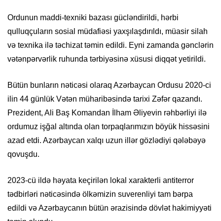
Ordunun maddi-texniki bazası gücləndirildi, hərbi
qulluqçuların sosial müdafiəsi yaxşılaşdırıldı, müasir silah
və texnika ilə təchizat təmin edildi. Eyni zamanda gənclərin
vətənpərvərlik ruhunda tərbiyəsinə xüsusi diqqət yetirildi.
Bütün bunların nəticəsi olaraq Azərbaycan Ordusu 2020-ci
ilin 44 günlük Vətən müharibəsində tarixi Zəfər qazandı.
Prezident, Ali Baş Komandan İlham Əliyevin rəhbərliyi ilə
ordumuz işğal altında olan torpaqlarımızın böyük hissəsini
azad etdi. Azərbaycan xalqı uzun illər gözlədiyi qələbəyə
qovuşdu.
2023-cü ildə həyata keçirilən lokal xarakterli antiterror
tədbirləri nəticəsində ölkəmizin suverenliyi tam bərpa
edildi və Azərbaycanın bütün ərazisində dövlət hakimiyyəti