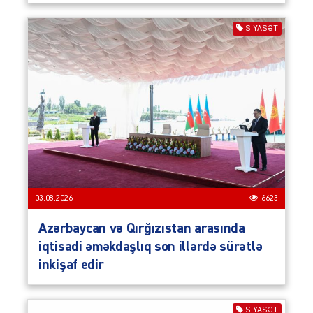
SIYASƏT
03.08.2026
6623
Azərbaycan və Qırğızıstan arasında
iqtisadi əməkdaşlıq son illərdə sürətlə
inkişaf edir
SIYASƏT