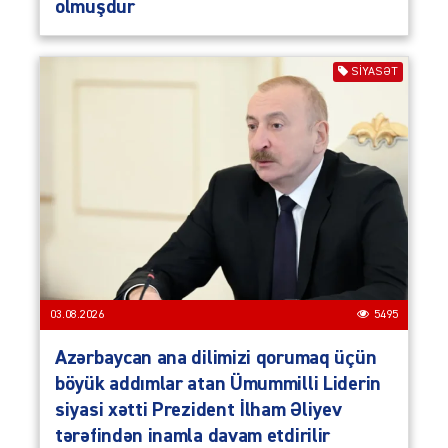
olmuşdur
SIYASƏT
03.08.2026
5495
Azərbaycan ana dilimizi qorumaq üçün
böyük addımlar atan Ümummilli Liderin
siyasi xətti Prezident İlham Əliyev
tərəfindən inamla davam etdirilir