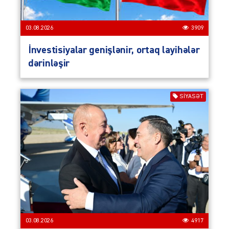
03.08.2026
3909
İnvestisiyalar genişlənir, ortaq layihələr
dərinləşir
SIYASƏT
03.08.2026
4917