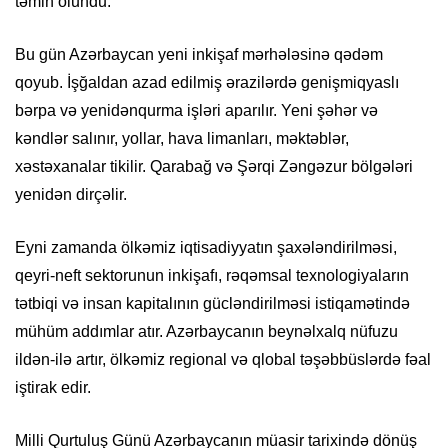
təmin olundu.
Bu gün Azərbaycan yeni inkişaf mərhələsinə qədəm
qoyub. İşğaldan azad edilmiş ərazilərdə genişmiqyaslı
bərpa və yenidənqurma işləri aparılır. Yeni şəhər və
kəndlər salınır, yollar, hava limanları, məktəblər,
xəstəxanalar tikilir. Qarabağ və Şərqi Zəngəzur bölgələri
yenidən dirçəlir.
Eyni zamanda ölkəmiz iqtisadiyyatın şaxələndirilməsi,
qeyri-neft sektorunun inkişafı, rəqəmsal texnologiyaların
tətbiqi və insan kapitalının gücləndirilməsi istiqamətində
mühüm addımlar atır. Azərbaycanın beynəlxalq nüfuzu
ildən-ilə artır, ölkəmiz regional və qlobal təşəbbüslərdə fəal
iştirak edir.
Milli Qurtuluş Günü Azərbaycanın müasir tarixində dönüş