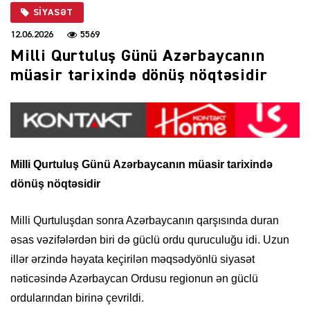
SIYASƏT
12.06.2026
5569
Milli Qurtuluş Günü Azərbaycanın
müasir tarixində dönüş nöqtəsidir
Milli Qurtuluş Günü Azərbaycanın müasir tarixində
dönüş nöqtəsidir
Milli Qurtuluşdan sonra Azərbaycanın qarşısında duran
əsas vəzifələrdən biri də güclü ordu quruculuğu idi. Uzun
illər ərzində həyata keçirilən məqsədyönlü siyasət
nəticəsində Azərbaycan Ordusu regionun ən güclü
ordularından birinə çevrildi.