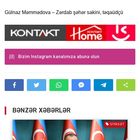
Gülnaz Məmmədova – Zərdab şəhər sakini, təqaüdçü
Bizim Instagram kanalımıza abunə olun
BƏNZƏR XƏBƏRLƏR
SIYASƏT