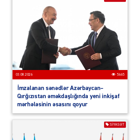
03.08.2026
5665
İmzalanan sənədlər Azərbaycan–
Qırğızıstan əməkdaşlığında yeni inkişaf
mərhələsinin əsasını qoyur
SIYASƏT