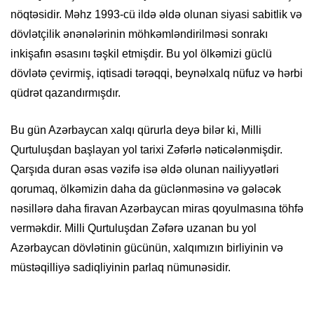
nöqtəsidir. Məhz 1993-cü ildə əldə olunan siyasi sabitlik və
dövlətçilik ənənələrinin möhkəmləndirilməsi sonrakı
inkişafın əsasını təşkil etmişdir. Bu yol ölkəmizi güclü
dövlətə çevirmiş, iqtisadi tərəqqi, beynəlxalq nüfuz və hərbi
qüdrət qazandırmışdır.
Bu gün Azərbaycan xalqı qürurla deyə bilər ki, Milli
Qurtuluşdan başlayan yol tarixi Zəfərlə nəticələnmişdir.
Qarşıda duran əsas vəzifə isə əldə olunan nailiyyətləri
qorumaq, ölkəmizin daha da güclənməsinə və gələcək
nəsillərə daha firavan Azərbaycan miras qoyulmasına töhfə
verməkdir. Milli Qurtuluşdan Zəfərə uzanan bu yol
Azərbaycan dövlətinin gücünün, xalqımızın birliyinin və
müstəqilliyə sadiqliyinin parlaq nümunəsidir.