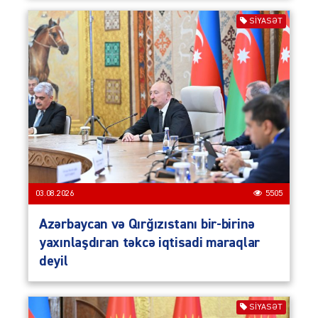
SIYASƏT
03.08.2026
5505
Azərbaycan və Qırğızıstanı bir-birinə
yaxınlaşdıran təkcə iqtisadi maraqlar
deyil
SIYASƏT