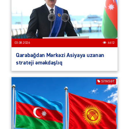
03.08.2026
6612
Qarabağdan Mərkəzi Asiyaya uzanan
strateji əməkdaşlıq
SIYASƏT