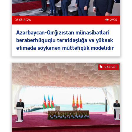
03.08.2026
2907
Azərbaycan-Qırğızıstan münasibətləri
bərabərhüquqlu tərəfdaşlığa və yüksək
etimada söykənən müttəfiqlik modelidir
SIYASƏT