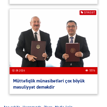
SIYASƏT
02.08.2026
5576
Müttəfiqlik münasibətləri çox böyük
məsuliyyət deməkdir