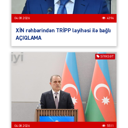
04.08.2026
4394
XİN rəhbərindən TRİPP layihəsi ilə bağlı
AÇIQLAMA
SIYASƏT
04.08.2026
5511