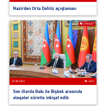
Nazirdən Orta Dəhliz açıqlaması
SIYASƏT
03.08.2026
6631
Son illərdə Bakı ilə Bişkek arasında
əlaqələr sürətlə inkişaf edib