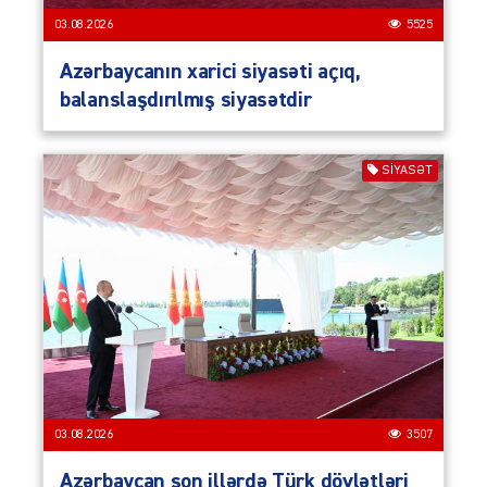
03.08.2026
5525
Azərbaycanın xarici siyasəti açıq,
balanslaşdırılmış siyasətdir
SIYASƏT
03.08.2026
3507
Azərbaycan son illərdə Türk dövlətləri