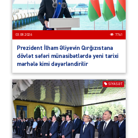
03.08.2026
7741
Prezident İlham Əliyevin Qırğızıstana
dövlət səfəri münasibətlərdə yeni tarixi
mərhələ kimi dəyərləndirilir
SIYASƏT