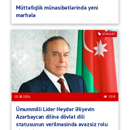
Müttəfiqlik münasibətlərində yeni
mərhələ
SIYASƏT
03.08.2026
3518
Ümummilli Lider Heydər Əliyevin
Azərbaycan dilinə dövlət dili
statusunun verilməsində əvəzsiz rolu