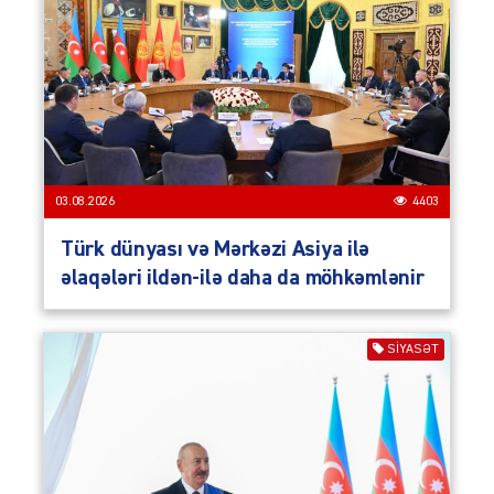
03.08.2026
4403
Türk dünyası və Mərkəzi Asiya ilə
əlaqələri ildən-ilə daha da möhkəmlənir
SIYASƏT