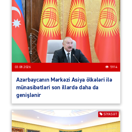
03.08.2026
5914
Azərbaycanın Mərkəzi Asiya ölkələri ilə
münasibətləri son illərdə daha da
genişlənir
SIYASƏT