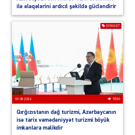
ilə əlaqələrini ardıcıl şəkildə gücləndirir
SIYASƏT
03.08.2026
5530
Qırğızıstanın dağ turizmi, Azərbaycanın
isə tarix vəmədəniyyət turizmi böyük
imkanlara malikdir