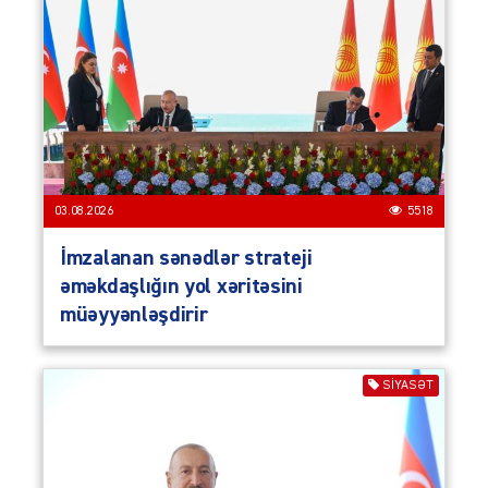
03.08.2026
5518
İmzalanan sənədlər strateji
əməkdaşlığın yol xəritəsini
müəyyənləşdirir
SIYASƏT