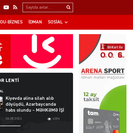
Search…
OU-BIZNES
İDMAN
SOSIAL
R LENTI
AL
Kiyevdə əlinə silah alıb
döyüşdü, Azərbaycanda
həbs olundu – MƏHKƏMƏ İŞİ
04.08.2026
4384