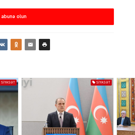
SIYAS
 abunə olun
DÜNYA
CƏMIY
SIYASƏT
SIYASƏT
SIYAS