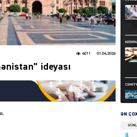
KRIMIN
4011
01.04.2026
ənistan” ideyası
CƏMIY
ı.
ƏN ÇO
GÜN
SIYAS