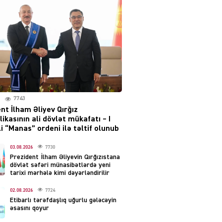
layihəsi ilə bağlı AÇIQLAMA
04.08.2026
4385
Müharibə Rusiyanın belini
bükür
04.08.2026
3998
7743
IZNES
nt İlham Əliyev Qırğız
Ekranlardan uzaq qalan
ikasının ali dövlət mükafatı – I
məşhur aktrisanın yeni
i “Manas” ordeni ilə təltif olunub
qazanc mənbəyi ortaya
çıxdı
03.08.2026
7730
Prezident İlham Əliyevin Qırğızıstana
04.08.2026
2164
dövlət səfəri münasibətlərdə yeni
tarixi mərhələ kimi dəyərləndirilir
YƏT
02.08.2026
7724
Hüseyn Həsənov haqqında
Etibarlı tərəfdaşlıq uğurlu gələcəyin
həbs qərarı verildi –
əsasını qoyur
Milyonluq əmlakı müsadirə