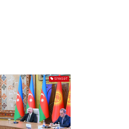
ƏT
Nazirdən Orta Dəhliz
açıqlaması
04.08.2026
5499
Ermənistanın taleyi BU
TARİXDƏ həll olunacaq
04.08.2026
5486
YƏT
SIYASƏT
Sədərəkdən Culfaya icra
başçısı göndərildi
04.08.2026
4396
ƏT
Son illərdə Bakı ilə Bişkek
arasında əlaqələr sürətlə
inkişaf edib