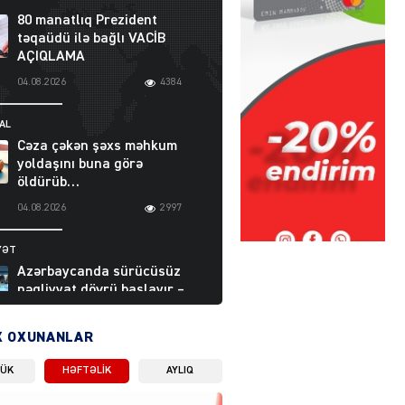
80 manatlıq Prezident
təqaüdü ilə bağlı VACİB
AÇIQLAMA
04.08.2026
4384
AL
Cəza çəkən şəxs məhkum
yoldaşını buna görə
öldürüb…
04.08.2026
2997
YƏT
Azərbaycanda sürücüsüz
nəqliyyat dövrü başlayır –
BELƏ işləyəcək
04.08.2026
4010
X OXUNANLAR
LÜK
HƏFTƏLIK
AYLIQ
ƏT
XİN rəhbərindən TRİPP