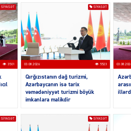
SIYASƏT
SIYASƏT
SIYAS
3501
03.08.2026
5523
03.08.202
k
Qırğızıstanın dağ turizmi,
Azərb
ıcıl
Azərbaycanın isə tarix
arası
SIYAS
vəmədəniyyət turizmi böyük
illər
imkanlara malikdir
SIYASƏT
SIYASƏT