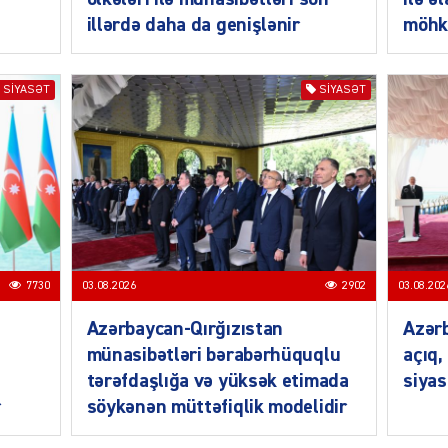
illərdə daha da genişlənir
möhk
SIYAS
SIYASƏT
SIYASƏT
SIYAS
7730
03.08.2026
2902
03.08.202
Azərbaycan-Qırğızıstan
Azərb
münasibətləri bərabərhüquqlu
açıq,
tərəfdaşlığa və yüksək etimada
siyas
r
söykənən müttəfiqlik modelidir
SIYAS