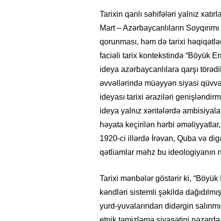
Tarixin qanlı səhifələri yalnız xat
Mart – Azərbaycanlıların Soyqırım
qorunması, həm də tarixi həqiqətl
faciəli tarix kontekstində “Böyük E
ideya azərbaycanlılara qarşı törədil
əvvəllərində müəyyən siyasi qüvvəl
ideyası tarixi əraziləri genişləndi
ideya yalnız xəritələrdə ambisiyal
həyata keçirilən hərbi əməliyyatlar,
1920-ci illərdə İrəvan, Quba və di
qətliamlar məhz bu ideologiyanın nə
Tarixi mənbələr göstərir ki, “Böyü
kəndləri sistemli şəkildə dağıdılmış
yurd-yuvalarından didərgin salınmış
etnik təmizləmə siyasətini nəzərdə 