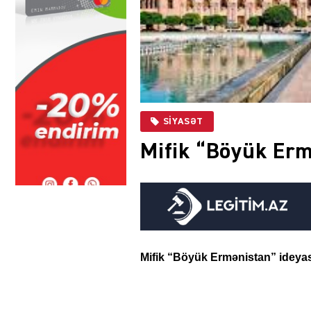
SIYASƏT
Mifik “Böyük Erm
Mifik “Böyük Ermənistan” ideyas