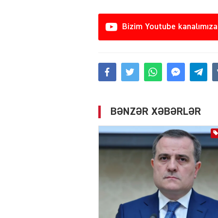
Bizim Youtube kanalımıza
BƏNZƏR XƏBƏRLƏR