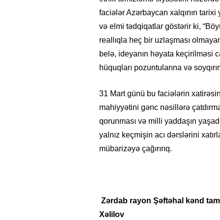
faciələr Azərbaycan xalqının tarixi
və elmi tədqiqatlar göstərir ki, “Bö
reallıqla heç bir uzlaşması olmaya
belə, ideyanın həyata keçirilməsi 
hüquqları pozuntularına və soyqır
31 Mart günü bu faciələrin xatirəs
mahiyyətini gənc nəsillərə çatdırma
qorunması və milli yaddaşın yaşadı
yalnız keçmişin acı dərslərini xat
mübarizəyə çağırırıq.
Zərdab rayon Şəftəhal kənd tam
Xəlilov