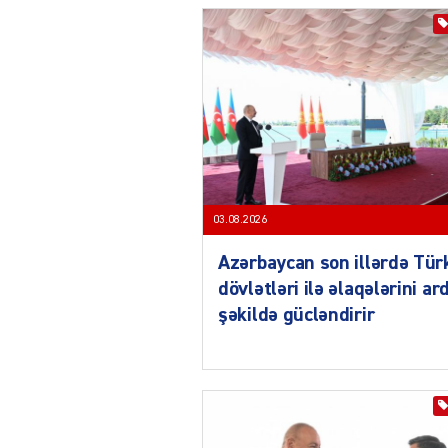
03.08.2026
Azərbaycan son illərdə Tür
dövlətləri ilə əlaqələrini ard
şəkildə gücləndirir