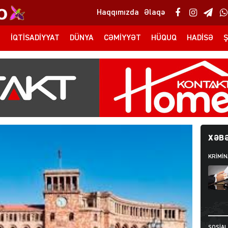
Haqqımızda
Əlaqə
T
İQTISADIYYAT
DÜNYA
CƏMIYYƏT
HÜQUQ
HADISƏ
Ş
XƏBƏ
KRIMIN
SOSIAL