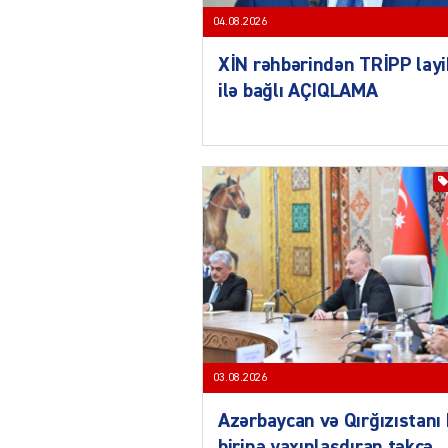
04.08.2026
XİN rəhbərindən TRİPP layi
ilə bağlı AÇIQLAMA
03.08.2026
Azərbaycan və Qırğızıstanı 
birinə yaxınlaşdıran təkcə