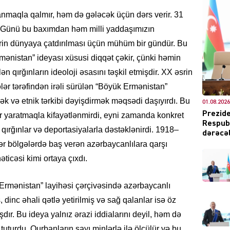
ırlanmaqla qalmır, həm də gələcək üçün dərs verir. 31
ı Günü bu baxımdan həm milli yaddaşımızın
ərin dünyaya çatdırılması üçün mühüm bir gündür. Bu
DÜNYA
rmənistan” ideyası xüsusi diqqət çəkir, çünki həmin
ən qırğınların ideoloji əsasını təşkil etmişdir. XX əsrin
ər tərəfindən irəli sürülən “Böyük Ermənistan”
rmək və etnik tərkibi dəyişdirmək məqsədi daşıyırdı. Bu
01.08.2026
ŞOU-B
Prezide
ar yaratmaqla kifayətlənmirdi, eyni zamanda konkret
Respubl
 qırğınlar və deportasiyalarla dəstəklənirdi. 1918–
dərəcəl
gər bölgələrdə baş verən azərbaycanlılara qarşı
ticəsi kimi ortaya çıxdı.
k Ermənistan” layihəsi çərçivəsində azərbaycanlı
CƏMIY
, dinc əhali qətlə yetirilmiş və sağ qalanlar isə öz
dır. Bu ideya yalnız ərazi iddialarını deyil, həm də
tuturdu. Qurbanların sayı minlərlə ilə ölçülür və bu