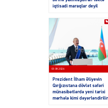
iqtisadi maraqlar deyil
03.08.2026
Prezident İlham Əliyevin
Qırğızıstana dövlət səfəri
münasibətlərdə yeni tarixi
mərhələ kimi dəyərləndirili