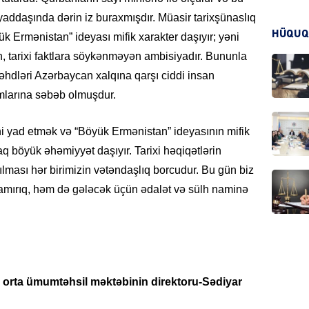
 yaddaşında dərin iz buraxmışdır. Müasir tarixşünaslıq
HÜQUQ
yük Ermənistan” ideyası mifik xarakter daşıyır; yəni
CƏMIY
n, tarixi faktlara söykənməyən ambisiyadır. Bununla
cəhdləri Azərbaycan xalqına qarşı ciddi insan
ımlarına səbəb olmuşdur.
ini yad etmək və “Böyük Ermənistan” ideyasının mifik
CƏMIY
q böyük əhəmiyyət daşıyır. Tarixi həqiqətlərin
lması hər birimizin vətəndaşlıq borcudur. Bu gün biz
ırlamırıq, həm də gələcək üçün ədalət və sülh naminə
MANŞE
 orta ümumtəhsil məktəbinin direktoru-Sədiyar